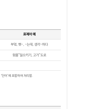
표제어 예
부엌, 햇-, -는데, 생각-하다
윗몸^일으키기, 고가^도로
 ‘단어’에 포함하여 처리함.