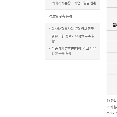
외래어와 혼종어의 언어명별 현황
정보별 구축 통계
붙
동사와 형용사의 문형 정보 현황
관련 어휘 정보의 유형별 구축 현
황
다중 매체(멀티미디어) 정보의 유
형별 구축 현황
1) 붙
어의 경
쓰이지 