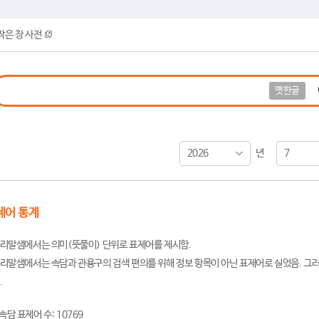
작은 창 사전
옛한글
2026
7
년
제어 통계
리말샘에서는 의미(뜻풀이) 단위로 표제어를 제시함.
리말샘에서는 속담과 관용구의 검색 편의를 위해 정보 항목이 아닌 표제어로 실었음. 그러
.
속담 표제어 수: 10769