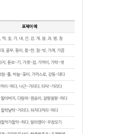
표제어 예
, 먹, 숯, 가, 내, 간, 강, 개, 광, 과, 명, 청
대, 골무, 동이, 윷-판, 참-빗, 가게, 가끔
지, 돋보-기, 가겟-집, 가까이, 가락-엿
럼-틀, 바늘-꽂이, 가까스로, 강동-대다
까이-하다, 나근-거리다, 타닥-거리다
-할아버지, 다람쥐-원숭이, 갈팡질팡-하다
들락날락-거리다, 뒤치다꺼리-하다
가들막가들막-하다, 말라깽이-꾸정모기