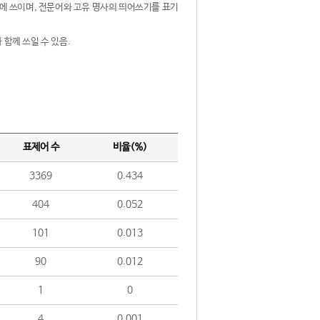
제어에 쓰이며, 전문어와 고유 명사의 띄어쓰기를 표기
 함께 쓰일 수 있음.
표제어 수
비율(%)
3369
0.434
404
0.052
101
0.013
90
0.012
1
0
4
0.001