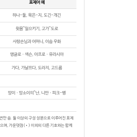
표제어 예
하나-둘, 묵은-지, 도긴-개긴
윗몸^일으키기, 고가^도로
사랑손님과 어머니, 이솝 우화
앵글로ㆍ색슨, 아프로ㆍ유라시아
가다, 가냘프다, 도라지, 고드름
망이ㆍ망소이의^난, 니만ㆍ피크-병
 번만 씀. 둘 이상의 구성 성분으로 이루어진 표제
않으며, 가운뎃점(•) 이외의 다른 기호와는 함께