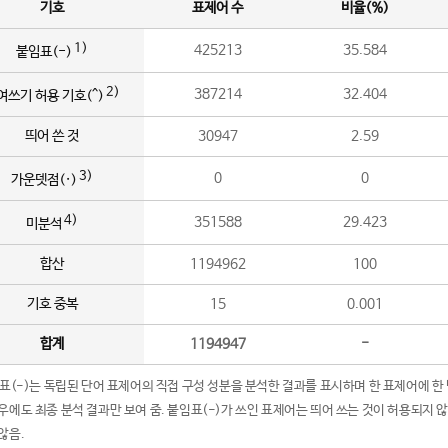
기호
표제어 수
비율(%)
1)
425213
35.584
붙임표(-)
2)
387214
32.404
여쓰기 허용 기호(^)
띄어 쓴 것
30947
2.59
3)
0
0
가운뎃점(·)
4)
351588
29.423
미분석
합산
1194962
100
기호 중복
15
0.001
합계
1194947
-
임표(-)는 독립된 단어 표제어의 직접 구성 성분을 분석한 결과를 표시하며 한 표제어에 한
우에도 최종 분석 결과만 보여 줌. 붙임표(-)가 쓰인 표제어는 띄어 쓰는 것이 허용되지 
않음.