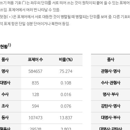
여쓰기 허용 기호(^)는 좌우의 단위를 서로 띄어 쓰는 것이 원칙이되 붙여 쓸 수 있는 표
 쓰임. 표제어에서 여러 번 나타날 수 있음.
운뎃점(•)은 표제어에서 서로 대등한 것이 병렬될 때 병렬되는 단위를 보여 줌. 다른 기호와
분석 표제 항은 단일 성분 단어이거나 북한어 등임.
1)
 현황
품사
표제어 수
비율(%)
품사
명사
584657
75.274
관형사·명사
대명사
835
0.108
수사·관형사
수사
128
0.016
명사·부사
조사
594
0.076
감탄사·명사
동사
107473
13.837
대명사·부사
형용사
29538
3.803
대명사·감탄사