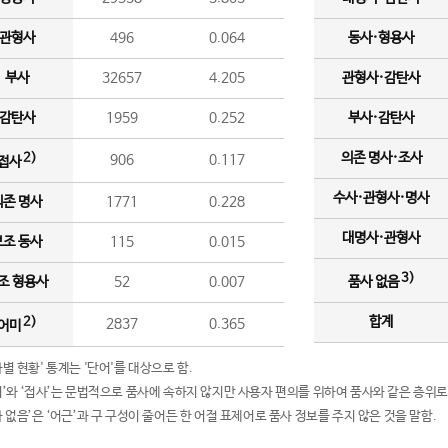
관형사
496
0.064
동사·형용사
부사
32657
4.205
관형사·감탄사
감탄사
1959
0.252
부사·감탄사
의존 명사·조사
2)
906
0.117
접사
수사·관형사·명사
의존 명사
1771
0.228
대명사·관형사
보조 동사
115
0.015
3)
조 형용사
52
0.007
품사 없음
합계
2)
2837
0.365
어미
품사별 현황' 통계는 '단어'를 대상으로 함.
어미’와 ‘접사’는 문법적으로 품사에 속하지 않지만 사용자 편의를 위하여 품사와 같은 층위로
품사 없음’은 ‘어근’과 구 구성이 줄어든 한 어절 표제어로 품사 정보를 주지 않은 것을 말함.