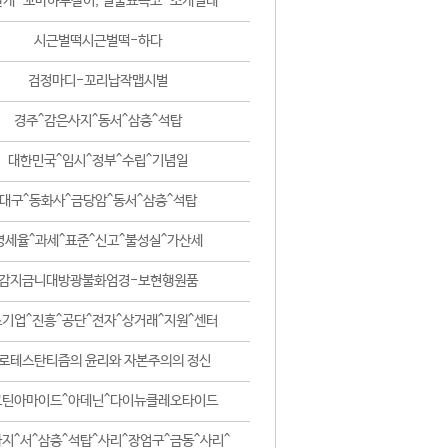
날개-꼬마하루살이, 털줄뾰족코-조개벌레
시근벌떡시근벌떡-하다
검정마디-꼬리납작맵시벌
경주^감은사지^동서^삼층^석탑
대한민국^임시^정부^수립^기념일
대구^동화사^금당암^동서^삼층^석탑
영세율^과세^표준^신고^불성실^가산세
감지금니대방광불화엄경-보현행원품
기업^진흥^공단^전자^상거래^지원^센터
로테스탄티즘의 윤리와 자본주의의 정신
코틴아마이드^아데닌^다이뉴클레오타이드
지^서^삼층^석탑^사리^장엄구^금동^사리^