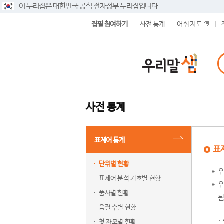
이 누리집은 대한민국 공식 전자정부 누리집입니다.
집필 참여하기
사전 통계
어휘 지도
사전 통계
표제어 통계
표
단위별 현황
우
표제어 분석 기호별 현황
우
품사별 현황
됨
음절 수별 현황
첫 자모별 현황