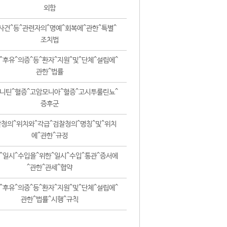
외함
사건^등^관련자의^명예^회복에^관한^특별^
조치법
^후유^의증^등^환자^지원^및^단체^설립에^
관한^법률
니틴^혈증^고암모니아^혈증^고시투룰린뇨^
증후군
청의^위치와^각급^검찰청의^명칭^및^위치
에^관한^규정
^일시^수입을^위한^일시^수입^통관^증서에
^관한^관세^협약
^후유^의증^등^환자^지원^및^단체^설립에^
관한^법률^시행^규칙