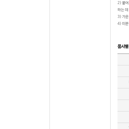
2) 붙
하는 데
3) 가
4) 미
품사별