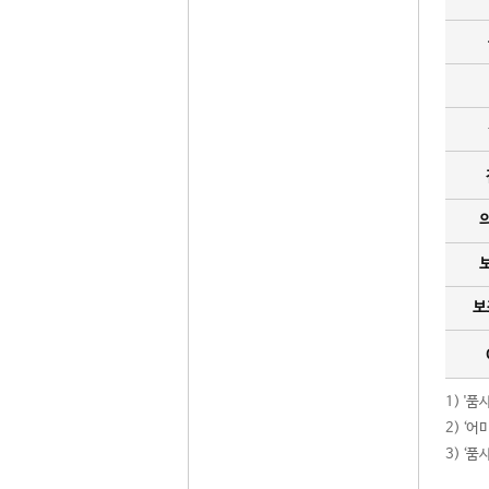
보
1) '
2) ‘
3) ‘