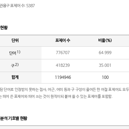
관용구 표제어 수: 5387
 현황
단위
표제어 수
비율(%)
1)
776707
64.999
단어
2)
418239
35.001
구
합계
1194946
100
립된 단어로 인정받지 못하는 접사, 어근, 어미 등과 구 구성이 줄어든 한 어절 표제어도 모두
구’는 띄어 쓴 표제어와 띄어 쓰는 것이 원칙이되 붙여 쓸 수 있는 표제어를 포함함.
 분석 기호별 현황