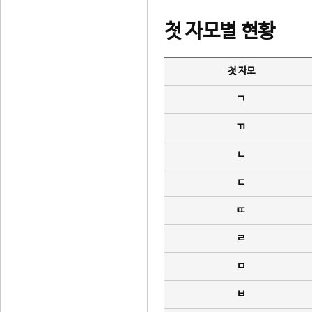
첫 자모별 현황
첫 자모
ㄱ
ㄲ
ㄴ
ㄷ
ㄸ
ㄹ
ㅁ
ㅂ