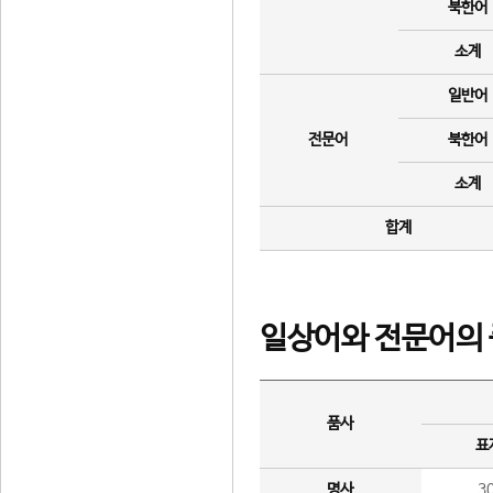
북한어
소계
일반어
전문어
북한어
소계
합계
일상어와 전문어의 
품사
표
명사
3