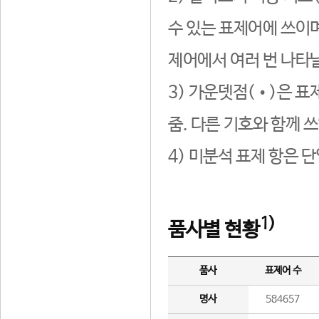
수 있는 표제어에 쓰이며
제어에서 여러 번 나타날
3) 가운뎃점(•)은 표
줌. 다른 기호와 함께 쓰
4) 미분석 표제 항은 
1)
품사별 현황
품사
표제어 수
명사
584657