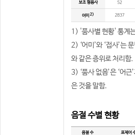
보조 형용사
52
2)
2837
어미
1) '품사별 현황' 통계
2) ‘어미’와 ‘접사’
와 같은 층위로 처리함.
3) ‘품사 없음’은 ‘어
은 것을 말함.
음절 수별 현황
음절 수
표제어 