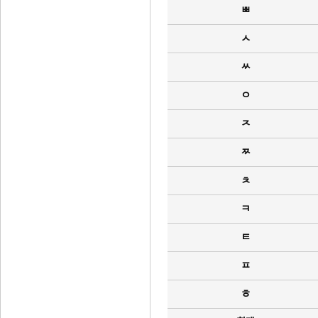
ㅃ
ㅅ
ㅆ
ㅇ
ㅈ
ㅉ
ㅊ
ㅋ
ㅌ
ㅍ
ㅎ