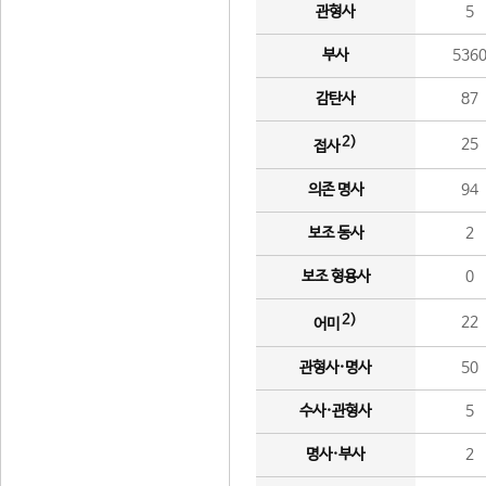
관형사
5
부사
536
감탄사
87
2)
25
접사
의존 명사
94
보조 동사
2
보조 형용사
0
2)
22
어미
관형사·명사
50
수사·관형사
5
명사·부사
2