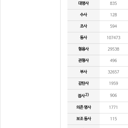
대명사
835
수사
128
조사
594
동사
107473
형용사
29538
관형사
496
부사
32657
감탄사
1959
2)
906
접사
의존 명사
1771
보조 동사
115