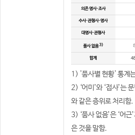
의존 명사·조사
수사·관형사·명사
대명사·관형사
3)
품사 없음
합계
4
1) '품사별 현황' 통계
2) ‘어미’와 ‘접사’
와 같은 층위로 처리함.
3) ‘품사 없음’은 ‘어
은 것을 말함.