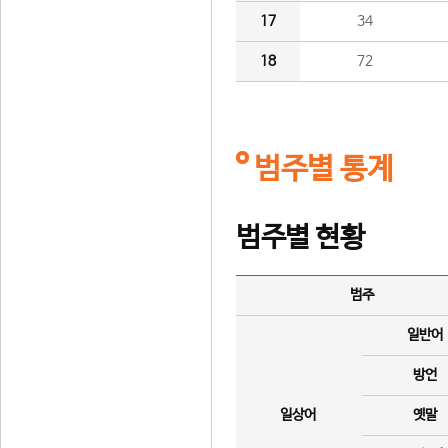
17
34
18
72
범주별 통계
범주별 현황
범주
일반어
방언
일상어
옛말