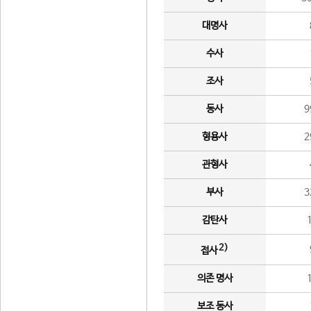
대명사
수사
조사
동사
9
형용사
2
관형사
부사
3
감탄사
2)
접사
의존 명사
보조 동사