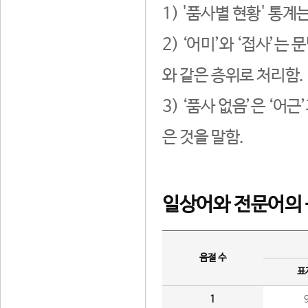
1) '품사별 현황' 통계
2) ‘어미’와 ‘접사’
와 같은 층위로 처리함.
3) ‘품사 없음’은 ‘어
은 것을 말함.
일상어와 전문어의 
음절 수
표
1