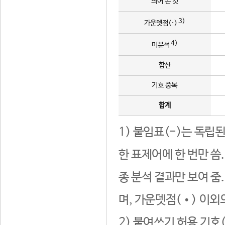
띄어 쓴 것
3)
가운뎃점(·)
4)
미분석
합산
기호 중복
합계
1) 붙임표(-)는 독립
한 표제어에 한 번만 씀
종 분석 결과만 보여 줌
며, 가운뎃점(•) 이외
2) 붙여쓰기 허용 기호