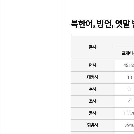
북한어, 방언, 옛말
품사
표제어
명사
4815
대명사
18
수사
3
조사
4
동사
1137
형용사
294