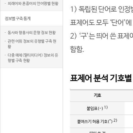
외래어와 혼종어의 언어명별 현황
1) 독립된 단어로 인정
정보별 구축 통계
표제어도 모두 ‘단어’에
동사와 형용사의 문형 정보 현황
2) ‘구’는 띄어 쓴 표
관련 어휘 정보의 유형별 구축 현
황
함함.
다중 매체(멀티미디어) 정보의 유
형별 구축 현황
표제어 분석 기호별
기호
1)
붙임표(-)
2)
붙여쓰기 허용 기호(^)