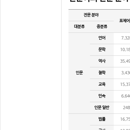
전문 분야
표제어
대분류
중분류
언어
7,32
문학
10,1
역사
35,4
인문
철학
3,43
교육
15,3
민속
6,64
인문 일반
24
법률
16,7