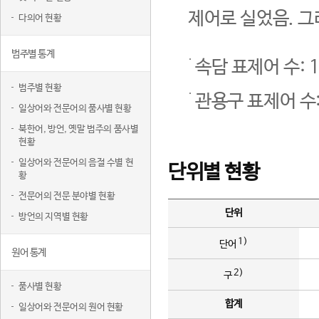
제어로 실었음. 그
다의어 현황
범주별 통계
속담 표제어 수: 1
범주별 현황
관용구 표제어 수:
일상어와 전문어의 품사별 현황
북한어, 방언, 옛말 범주의 품사별
현황
일상어와 전문어의 음절 수별 현
단위별 현황
황
전문어의 전문 분야별 현황
단위
방언의 지역별 현황
1)
단어
원어 통계
2)
구
품사별 현황
합계
일상어와 전문어의 원어 현황