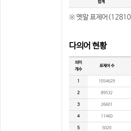
합계
※ 옛말 표제어(1281
다의어 현황
의미
표제어 수
개수
1
1054629
2
89532
3
26601
4
11460
5
5020