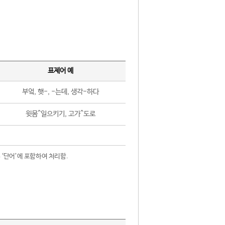
표제어 예
부엌, 햇-, -는데, 생각-하다
윗몸^일으키기, 고가^도로
 ‘단어’에 포함하여 처리함.