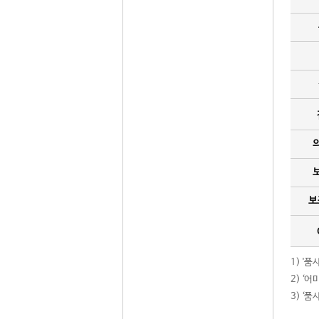
보
1) '
2) ‘
3) ‘