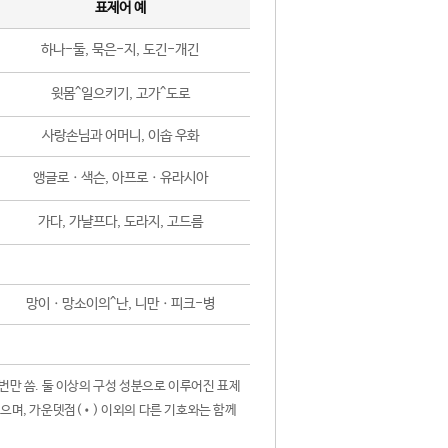
표제어 예
하나-둘, 묵은-지, 도긴-개긴
윗몸^일으키기, 고가^도로
사랑손님과 어머니, 이솝 우화
앵글로ㆍ색슨, 아프로ㆍ유라시아
가다, 가냘프다, 도라지, 고드름
망이ㆍ망소이의^난, 니만ㆍ피크-병
 번만 씀. 둘 이상의 구성 성분으로 이루어진 표제
않으며, 가운뎃점(•) 이외의 다른 기호와는 함께