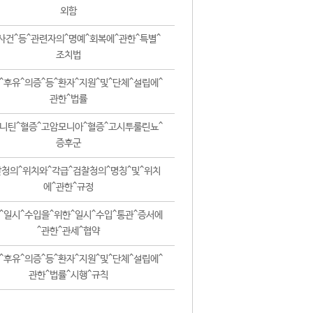
외함
사건^등^관련자의^명예^회복에^관한^특별^
조치법
^후유^의증^등^환자^지원^및^단체^설립에^
관한^법률
니틴^혈증^고암모니아^혈증^고시투룰린뇨^
증후군
청의^위치와^각급^검찰청의^명칭^및^위치
에^관한^규정
^일시^수입을^위한^일시^수입^통관^증서에
^관한^관세^협약
^후유^의증^등^환자^지원^및^단체^설립에^
관한^법률^시행^규칙