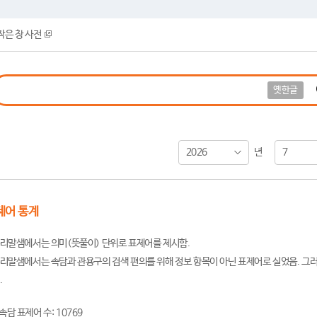
작은 창 사전
옛한글
2026
7
년
제어 통계
리말샘에서는 의미(뜻풀이) 단위로 표제어를 제시함.
리말샘에서는 속담과 관용구의 검색 편의를 위해 정보 항목이 아닌 표제어로 실었음. 그러
.
속담 표제어 수: 10769