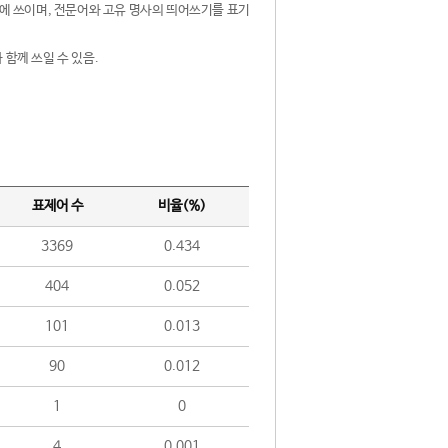
제어에 쓰이며, 전문어와 고유 명사의 띄어쓰기를 표기
 함께 쓰일 수 있음.
표제어 수
비율(%)
3369
0.434
404
0.052
101
0.013
90
0.012
1
0
4
0.001