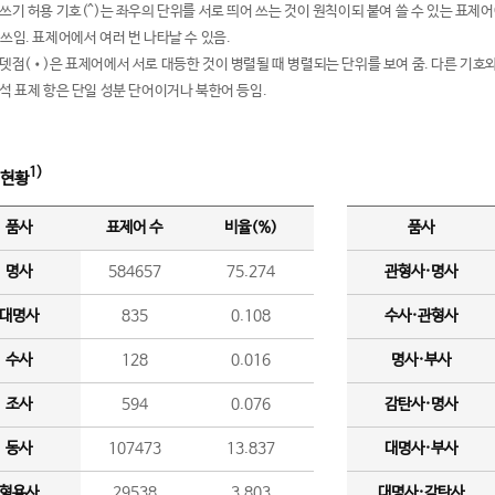
여쓰기 허용 기호(^)는 좌우의 단위를 서로 띄어 쓰는 것이 원칙이되 붙여 쓸 수 있는 표
 쓰임. 표제어에서 여러 번 나타날 수 있음.
운뎃점(•)은 표제어에서 서로 대등한 것이 병렬될 때 병렬되는 단위를 보여 줌. 다른 기호와
분석 표제 항은 단일 성분 단어이거나 북한어 등임.
1)
 현황
품사
표제어 수
비율(%)
품사
명사
584657
75.274
관형사·명사
대명사
835
0.108
수사·관형사
수사
128
0.016
명사·부사
조사
594
0.076
감탄사·명사
동사
107473
13.837
대명사·부사
형용사
29538
3.803
대명사·감탄사