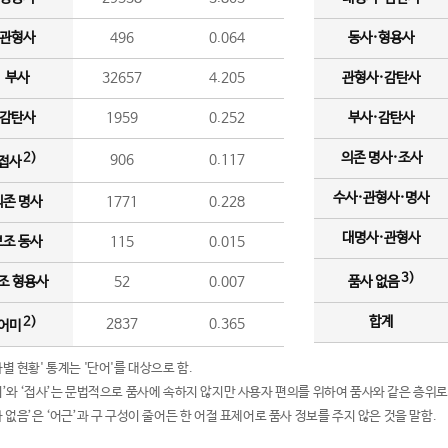
관형사
496
0.064
동사·형용사
부사
32657
4.205
관형사·감탄사
감탄사
1959
0.252
부사·감탄사
의존 명사·조사
2)
906
0.117
접사
수사·관형사·명사
의존 명사
1771
0.228
대명사·관형사
보조 동사
115
0.015
3)
조 형용사
52
0.007
품사 없음
합계
2)
2837
0.365
어미
품사별 현황' 통계는 '단어'를 대상으로 함.
어미’와 ‘접사’는 문법적으로 품사에 속하지 않지만 사용자 편의를 위하여 품사와 같은 층위로
품사 없음’은 ‘어근’과 구 구성이 줄어든 한 어절 표제어로 품사 정보를 주지 않은 것을 말함.