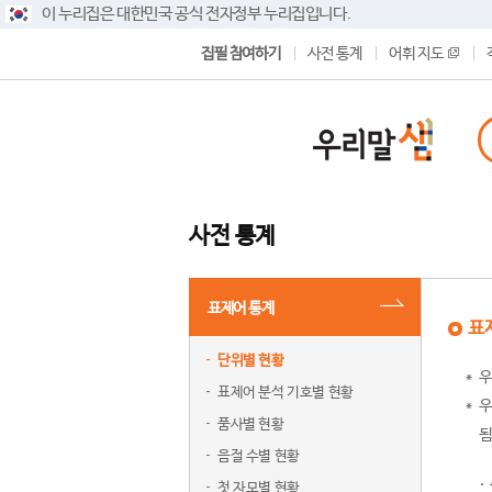
이 누리집은 대한민국 공식 전자정부 누리집입니다.
집필 참여하기
사전 통계
어휘 지도
사전 통계
표제어 통계
표
단위별 현황
우
표제어 분석 기호별 현황
우
품사별 현황
됨
음절 수별 현황
첫 자모별 현황