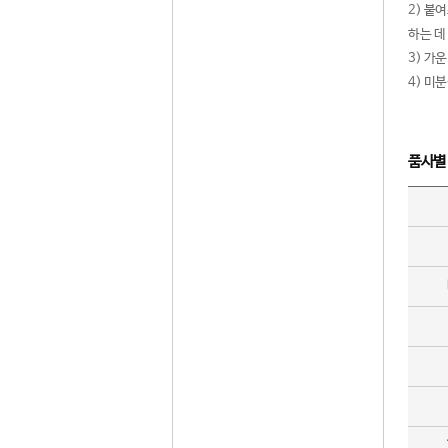
2) 붙
하는 데
3) 가
4) 미
품사별