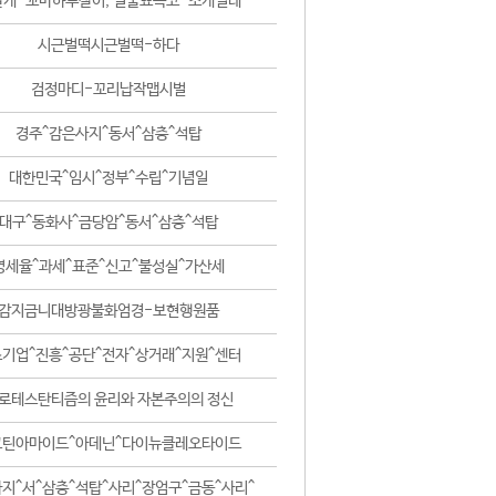
날개-꼬마하루살이, 털줄뾰족코-조개벌레
시근벌떡시근벌떡-하다
검정마디-꼬리납작맵시벌
경주^감은사지^동서^삼층^석탑
대한민국^임시^정부^수립^기념일
대구^동화사^금당암^동서^삼층^석탑
영세율^과세^표준^신고^불성실^가산세
감지금니대방광불화엄경-보현행원품
기업^진흥^공단^전자^상거래^지원^센터
로테스탄티즘의 윤리와 자본주의의 정신
코틴아마이드^아데닌^다이뉴클레오타이드
지^서^삼층^석탑^사리^장엄구^금동^사리^