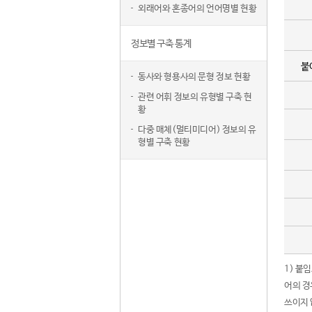
외래어와 혼종어의 언어명별 현황
정보별 구축 통계
붙
동사와 형용사의 문형 정보 현황
관련 어휘 정보의 유형별 구축 현
황
다중 매체(멀티미디어) 정보의 유
형별 구축 현황
1) 붙
어의 경
쓰이지 