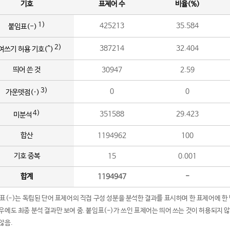
기호
표제어 수
비율(%)
1)
425213
35.584
붙임표(-)
2)
387214
32.404
여쓰기 허용 기호(^)
띄어 쓴 것
30947
2.59
3)
0
0
가운뎃점(·)
4)
351588
29.423
미분석
합산
1194962
100
기호 중복
15
0.001
합계
1194947
-
임표(-)는 독립된 단어 표제어의 직접 구성 성분을 분석한 결과를 표시하며 한 표제어에 한
우에도 최종 분석 결과만 보여 줌. 붙임표(-)가 쓰인 표제어는 띄어 쓰는 것이 허용되지 
않음.