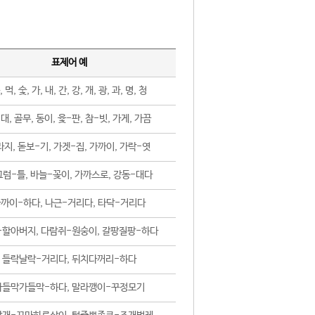
표제어 예
, 먹, 숯, 가, 내, 간, 강, 개, 광, 과, 명, 청
대, 골무, 동이, 윷-판, 참-빗, 가게, 가끔
지, 돋보-기, 가겟-집, 가까이, 가락-엿
럼-틀, 바늘-꽂이, 가까스로, 강동-대다
까이-하다, 나근-거리다, 타닥-거리다
-할아버지, 다람쥐-원숭이, 갈팡질팡-하다
들락날락-거리다, 뒤치다꺼리-하다
가들막가들막-하다, 말라깽이-꾸정모기