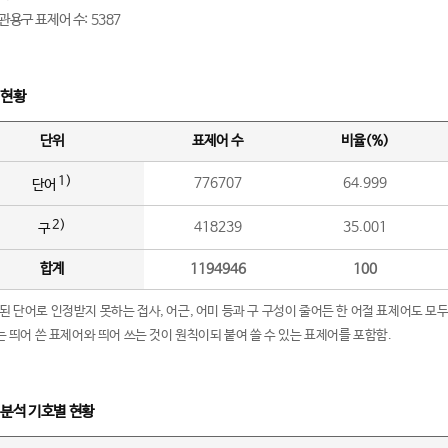
관용구 표제어 수: 5387
 현황
단위
표제어 수
비율(%)
1)
776707
64.999
단어
2)
418239
35.001
구
합계
1194946
100
립된 단어로 인정받지 못하는 접사, 어근, 어미 등과 구 구성이 줄어든 한 어절 표제어도 모두
구’는 띄어 쓴 표제어와 띄어 쓰는 것이 원칙이되 붙여 쓸 수 있는 표제어를 포함함.
 분석 기호별 현황