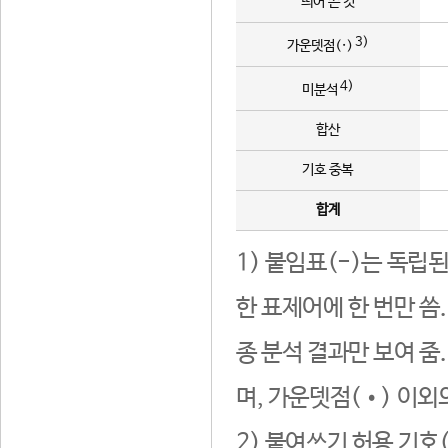
띄어 쓴 것
3)
가운뎃점(·)
4)
미분석
합산
기호 중복
합계
1) 붙임표(-)는 독립
한 표제어에 한 번만 씀
종 분석 결과만 보여 줌
며, 가운뎃점(•) 이외
2) 붙여쓰기 허용 기호