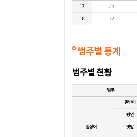
17
34
18
72
범주별 통계
범주별 현황
범주
일반어
방언
일상어
옛말