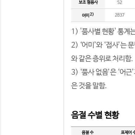
보조 형용사
52
2)
2837
어미
1) '품사별 현황' 통계
2) ‘어미’와 ‘접사’
와 같은 층위로 처리함.
3) ‘품사 없음’은 ‘어
은 것을 말함.
음절 수별 현황
음절 수
표제어 