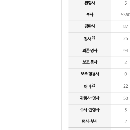
관형사
5
부사
536
감탄사
87
2)
25
접사
의존 명사
94
보조 동사
2
보조 형용사
0
2)
22
어미
관형사·명사
50
수사·관형사
5
명사·부사
2