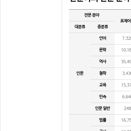
전문 분야
표제어
대분류
중분류
언어
7,32
문학
10,1
역사
35,4
인문
철학
3,43
교육
15,3
민속
6,64
인문 일반
24
법률
16,7