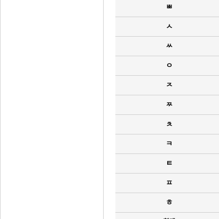
ㅃ
ㅅ
ㅆ
ㅇ
ㅈ
ㅉ
ㅊ
ㅋ
ㅌ
ㅍ
ㅎ