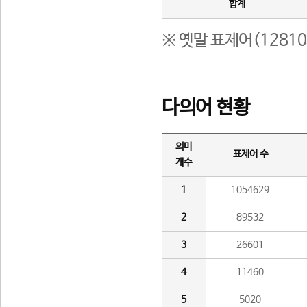
합계
※ 옛말 표제어(1281
다의어 현황
의미
표제어 수
개수
1
1054629
2
89532
3
26601
4
11460
5
5020