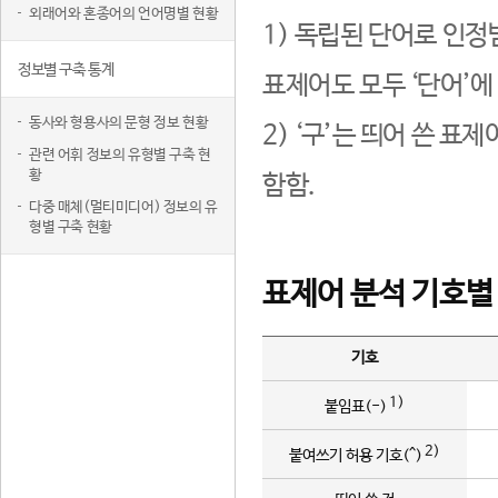
외래어와 혼종어의 언어명별 현황
1) 독립된 단어로 인정
정보별 구축 통계
표제어도 모두 ‘단어’에
동사와 형용사의 문형 정보 현황
2) ‘구’는 띄어 쓴 표
관련 어휘 정보의 유형별 구축 현
황
함함.
다중 매체(멀티미디어) 정보의 유
형별 구축 현황
표제어 분석 기호별
기호
1)
붙임표(-)
2)
붙여쓰기 허용 기호(^)