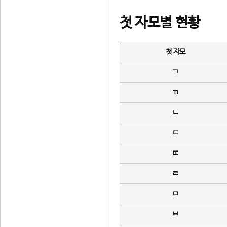
첫 자모별 현황
첫 자모
ㄱ
ㄲ
ㄴ
ㄷ
ㄸ
ㄹ
ㅁ
ㅂ