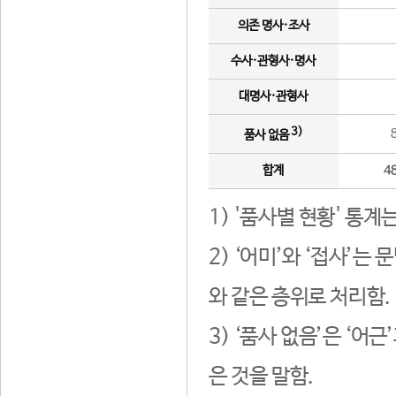
의존 명사·조사
수사·관형사·명사
대명사·관형사
3)
품사 없음
합계
4
1) '품사별 현황' 통계
2) ‘어미’와 ‘접사’
와 같은 층위로 처리함.
3) ‘품사 없음’은 ‘어
은 것을 말함.