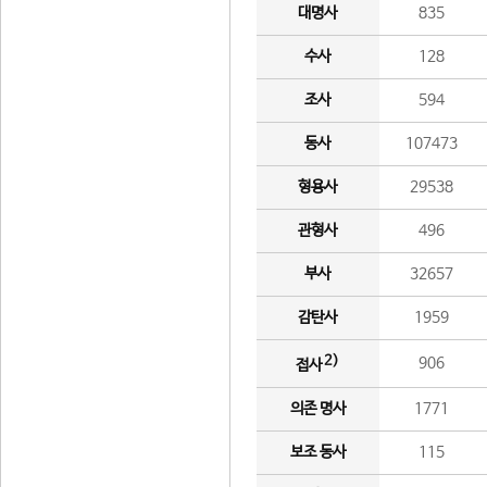
대명사
835
수사
128
조사
594
동사
107473
형용사
29538
관형사
496
부사
32657
감탄사
1959
2)
906
접사
의존 명사
1771
보조 동사
115