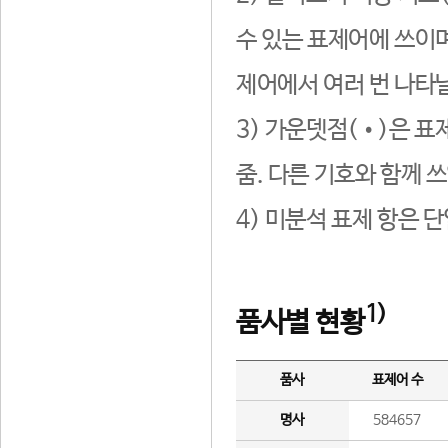
수 있는 표제어에 쓰이며
제어에서 여러 번 나타날
3) 가운뎃점(•)은 표
줌. 다른 기호와 함께 쓰
4) 미분석 표제 항은 
1)
품사별 현황
품사
표제어 수
명사
584657