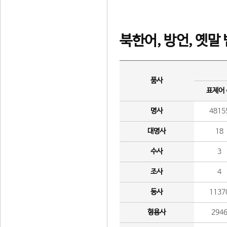
북한어, 방언, 옛말
품사
표제어
명사
4815
대명사
18
수사
3
조사
4
동사
1137
형용사
294