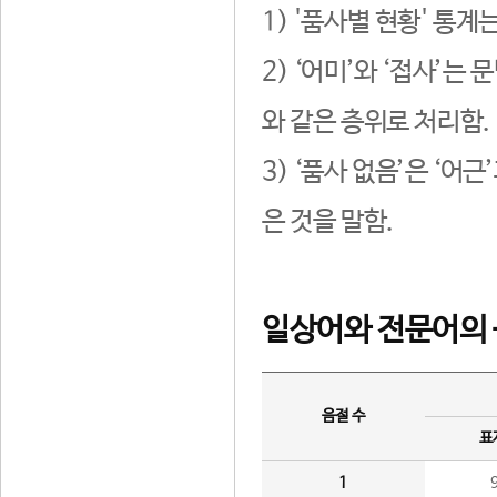
1) '품사별 현황' 통계
2) ‘어미’와 ‘접사’
와 같은 층위로 처리함.
3) ‘품사 없음’은 ‘어
은 것을 말함.
일상어와 전문어의 
음절 수
표
1