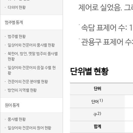
제어로 실었음. 그
다의어 현황
범주별 통계
속담 표제어 수: 1
범주별 현황
관용구 표제어 수:
일상어와 전문어의 품사별 현황
북한어, 방언, 옛말 범주의 품사별
현황
일상어와 전문어의 음절 수별 현
단위별 현황
황
전문어의 전문 분야별 현황
단위
방언의 지역별 현황
1)
단어
원어 통계
2)
구
품사별 현황
합계
일상어와 전문어의 원어 현황