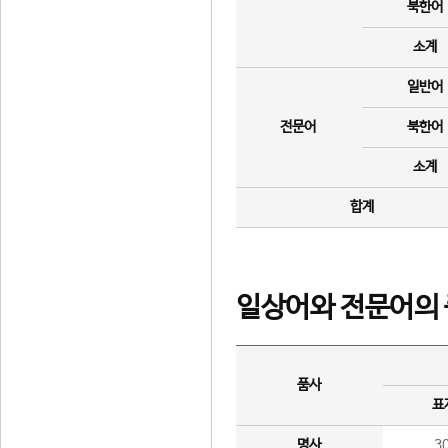
북한어
소계
일반어
전문어
북한어
소계
합계
일상어와 전문어의 
품사
표
명사
3