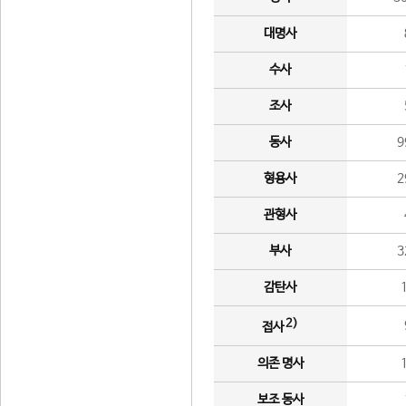
대명사
수사
조사
동사
9
형용사
2
관형사
부사
3
감탄사
2)
접사
의존 명사
보조 동사