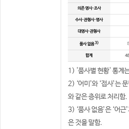
의존 명사·조사
수사·관형사·명사
대명사·관형사
3)
품사 없음
합계
4
1) '품사별 현황' 통계
2) ‘어미’와 ‘접사’
와 같은 층위로 처리함.
3) ‘품사 없음’은 ‘어
은 것을 말함.