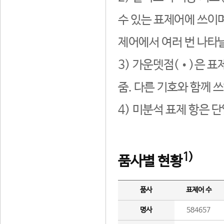
수 있는 표제어에 쓰이며
제어에서 여러 번 나타날
3) 가운뎃점(•)은 표
줌. 다른 기호와 함께 쓰
4) 미분석 표제 항은 
1)
품사별 현황
품사
표제어 수
명사
584657