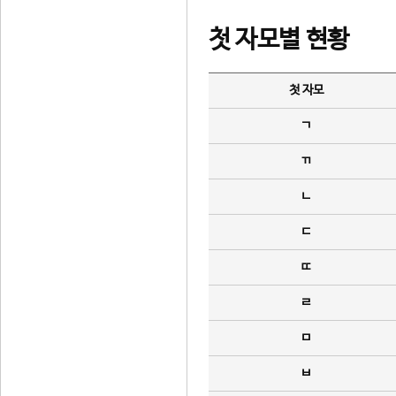
첫 자모별 현황
첫 자모
ㄱ
ㄲ
ㄴ
ㄷ
ㄸ
ㄹ
ㅁ
ㅂ