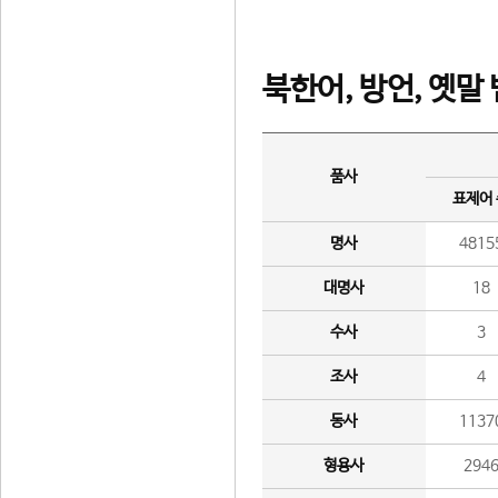
북한어, 방언, 옛말
품사
표제어
명사
4815
대명사
18
수사
3
조사
4
동사
1137
형용사
294