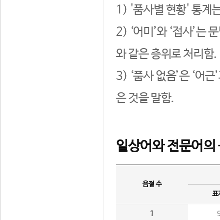
1) '품사별 현황' 통계
2) ‘어미’와 ‘접사’
와 같은 층위로 처리함.
3) ‘품사 없음’은 ‘어
은 것을 말함.
일상어와 전문어의 
음절 수
표
1