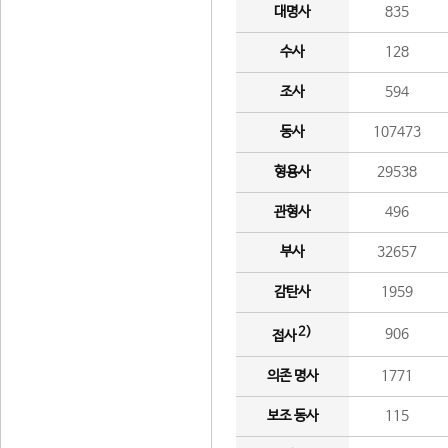
대명사
835
수사
128
조사
594
동사
107473
형용사
29538
관형사
496
부사
32657
감탄사
1959
2)
906
접사
의존 명사
1771
보조 동사
115