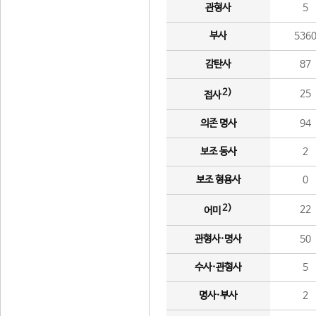
관형사
5
부사
536
감탄사
87
2)
25
접사
의존 명사
94
보조 동사
2
보조 형용사
0
2)
22
어미
관형사·명사
50
수사·관형사
5
명사·부사
2