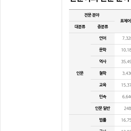
전문 분야
표제어
대분류
중분류
언어
7,32
문학
10,1
역사
35,4
인문
철학
3,43
교육
15,3
민속
6,64
인문 일반
24
법률
16,7