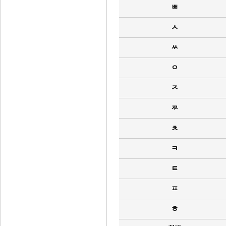
ㅃ
ㅅ
ㅆ
ㅇ
ㅈ
ㅉ
ㅊ
ㅋ
ㅌ
ㅍ
ㅎ