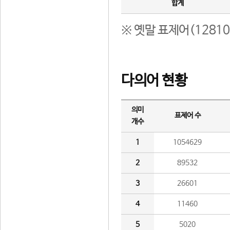
합계
※ 옛말 표제어(1281
다의어 현황
의미
표제어 수
개수
1
1054629
2
89532
3
26601
4
11460
5
5020