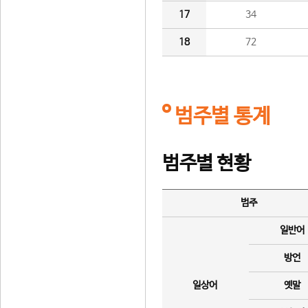
17
34
18
72
범주별 통계
범주별 현황
범주
일반어
방언
일상어
옛말