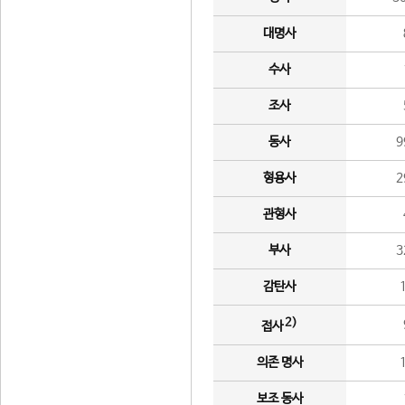
대명사
수사
조사
동사
9
형용사
2
관형사
부사
3
감탄사
2)
접사
의존 명사
보조 동사