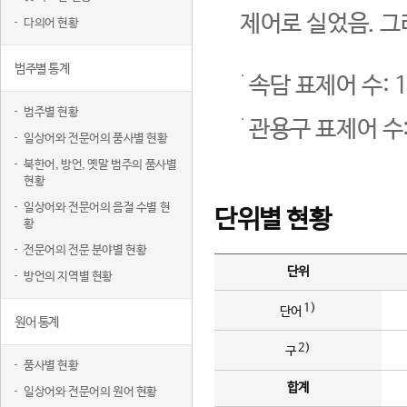
제어로 실었음. 그
다의어 현황
범주별 통계
속담 표제어 수: 1
범주별 현황
관용구 표제어 수:
일상어와 전문어의 품사별 현황
북한어, 방언, 옛말 범주의 품사별
현황
일상어와 전문어의 음절 수별 현
단위별 현황
황
전문어의 전문 분야별 현황
단위
방언의 지역별 현황
1)
단어
원어 통계
2)
구
품사별 현황
합계
일상어와 전문어의 원어 현황