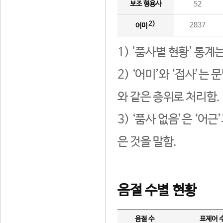
보조 형용사
52
2)
2837
어미
1) '품사별 현황' 통계
2) ‘어미’와 ‘접사’
와 같은 층위로 처리함.
3) ‘품사 없음’은 ‘어
은 것을 말함.
음절 수별 현황
음절 수
표제어 