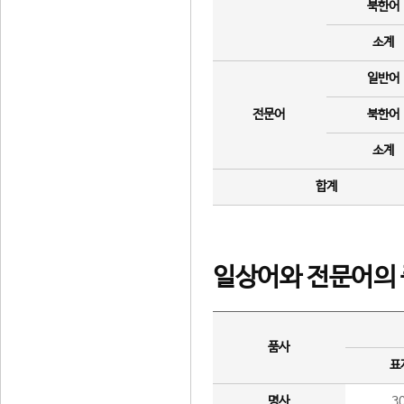
북한어
소계
일반어
전문어
북한어
소계
합계
일상어와 전문어의 
품사
표
명사
3