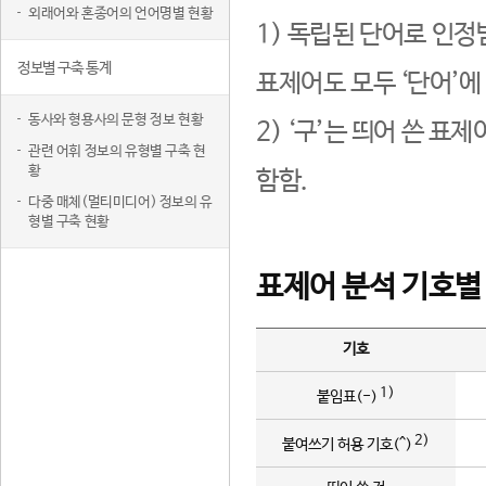
외래어와 혼종어의 언어명별 현황
1) 독립된 단어로 인정
정보별 구축 통계
표제어도 모두 ‘단어’에
동사와 형용사의 문형 정보 현황
2) ‘구’는 띄어 쓴 표
관련 어휘 정보의 유형별 구축 현
황
함함.
다중 매체(멀티미디어) 정보의 유
형별 구축 현황
표제어 분석 기호별
기호
1)
붙임표(-)
2)
붙여쓰기 허용 기호(^)