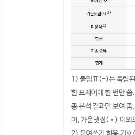
띄어 쓴 것
3)
가운뎃점(·)
4)
미분석
합산
기호 중복
합계
1) 붙임표(-)는 독립
한 표제어에 한 번만 씀
종 분석 결과만 보여 줌
며, 가운뎃점(•) 이외
2) 붙여쓰기 허용 기호