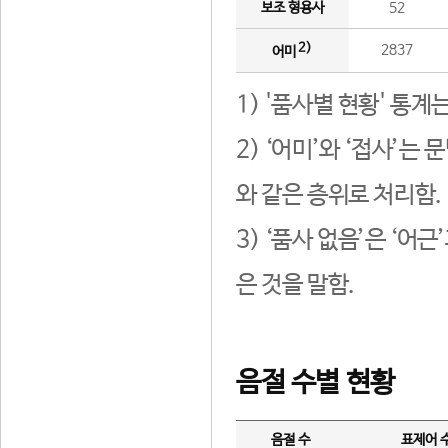
보조 형용사
52
2)
2837
어미
1) '품사별 현황' 통계
2) ‘어미’와 ‘접사’
와 같은 층위로 처리함.
3) ‘품사 없음’은 ‘어
은 것을 말함.
음절 수별 현황
음절 수
표제어 