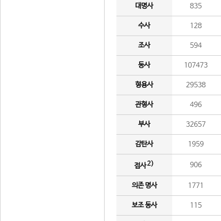
대명사
835
수사
128
조사
594
동사
107473
형용사
29538
관형사
496
부사
32657
감탄사
1959
2)
906
접사
의존 명사
1771
보조 동사
115