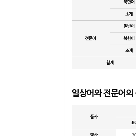
북한어
소계
일반어
전문어
북한어
소계
합계
일상어와 전문어의 
품사
표
명사
3