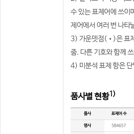
수 있는 표제어에 쓰이며
제어에서 여러 번 나타날
3) 가운뎃점(•)은 표
줌. 다른 기호와 함께 쓰
4) 미분석 표제 항은 
1)
품사별 현황
품사
표제어 수
명사
584657