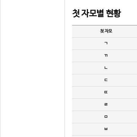
첫 자모별 현황
첫 자모
ㄱ
ㄲ
ㄴ
ㄷ
ㄸ
ㄹ
ㅁ
ㅂ