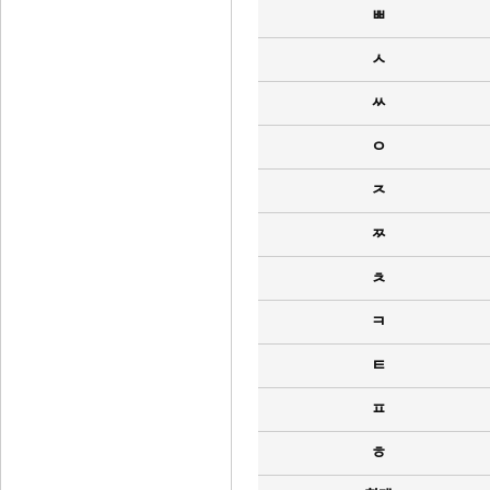
ㅃ
ㅅ
ㅆ
ㅇ
ㅈ
ㅉ
ㅊ
ㅋ
ㅌ
ㅍ
ㅎ