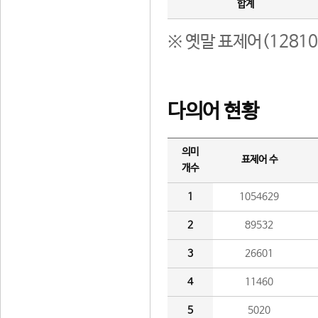
합계
※ 옛말 표제어(1281
다의어 현황
의미
표제어 수
개수
1
1054629
2
89532
3
26601
4
11460
5
5020