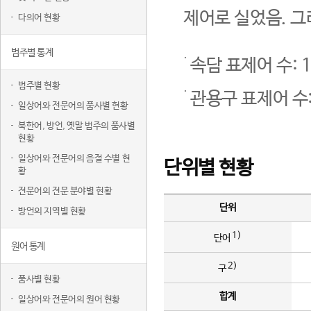
제어로 실었음. 그
다의어 현황
범주별 통계
속담 표제어 수: 1
범주별 현황
관용구 표제어 수:
일상어와 전문어의 품사별 현황
북한어, 방언, 옛말 범주의 품사별
현황
일상어와 전문어의 음절 수별 현
단위별 현황
황
전문어의 전문 분야별 현황
단위
방언의 지역별 현황
1)
단어
원어 통계
2)
구
품사별 현황
합계
일상어와 전문어의 원어 현황