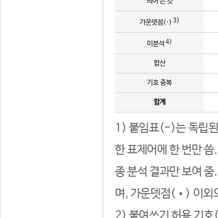
띄어 쓴 것
3)
가운뎃점(·)
4)
미분석
합산
기호 중복
합계
1) 붙임표(-)는 독립
한 표제어에 한 번만 씀
종 분석 결과만 보여 줌
며, 가운뎃점(•) 이외
2) 붙여쓰기 허용 기호