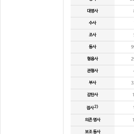
대명사
수사
조사
동사
9
형용사
2
관형사
부사
3
감탄사
2)
접사
의존 명사
보조 동사