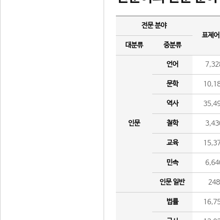
전문 분야
표제어
대분류
중분류
언어
7,32
문학
10,1
역사
35,4
인문
철학
3,43
교육
15,3
민속
6,64
인문 일반
24
법률
16,7