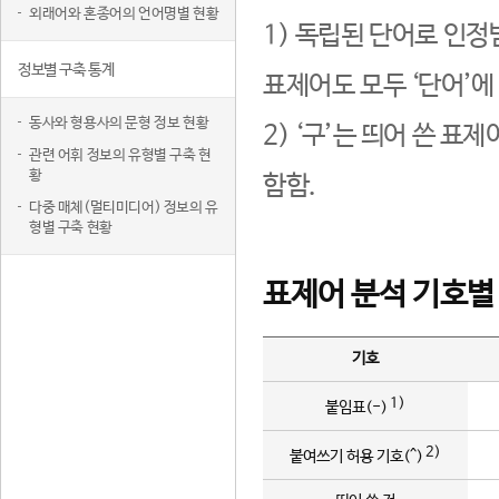
외래어와 혼종어의 언어명별 현황
1) 독립된 단어로 인정
정보별 구축 통계
표제어도 모두 ‘단어’에
동사와 형용사의 문형 정보 현황
2) ‘구’는 띄어 쓴 표
관련 어휘 정보의 유형별 구축 현
황
함함.
다중 매체(멀티미디어) 정보의 유
형별 구축 현황
표제어 분석 기호별
기호
1)
붙임표(-)
2)
붙여쓰기 허용 기호(^)