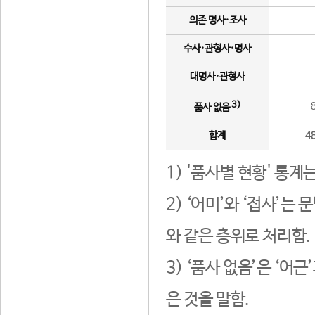
의존 명사·조사
수사·관형사·명사
대명사·관형사
3)
품사 없음
합계
4
1) '품사별 현황' 통계
2) ‘어미’와 ‘접사’
와 같은 층위로 처리함.
3) ‘품사 없음’은 ‘어
은 것을 말함.