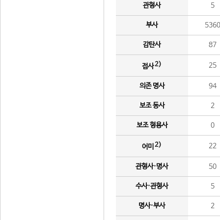
관형사
5
부사
536
감탄사
87
2)
25
접사
의존 명사
94
보조 동사
2
보조 형용사
0
2)
22
어미
관형사·명사
50
수사·관형사
5
명사·부사
2