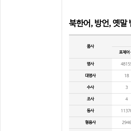
북한어, 방언, 옛말
품사
표제어
명사
4815
대명사
18
수사
3
조사
4
동사
1137
형용사
294