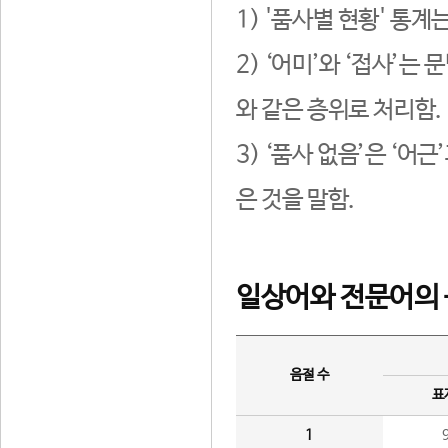
1) '품사별 현황' 통계
2) ‘어미’와 ‘접사’
와 같은 층위로 처리함.
3) ‘품사 없음’은 ‘어
은 것을 말함.
일상어와 전문어의 
음절 수
표
1