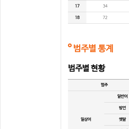
17
34
18
72
범주별 통계
범주별 현황
범주
일반어
방언
일상어
옛말