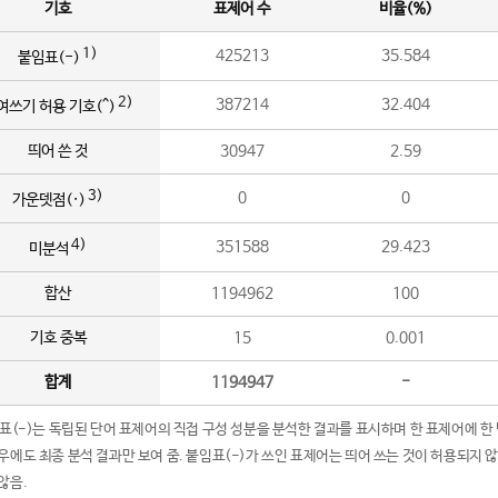
기호
표제어 수
비율(%)
1)
425213
35.584
붙임표(-)
2)
387214
32.404
여쓰기 허용 기호(^)
띄어 쓴 것
30947
2.59
3)
0
0
가운뎃점(·)
4)
351588
29.423
미분석
합산
1194962
100
기호 중복
15
0.001
합계
1194947
-
임표(-)는 독립된 단어 표제어의 직접 구성 성분을 분석한 결과를 표시하며 한 표제어에 한
우에도 최종 분석 결과만 보여 줌. 붙임표(-)가 쓰인 표제어는 띄어 쓰는 것이 허용되지 
않음.