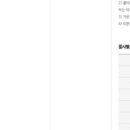
2) 붙
하는 데
3) 가
4) 미
품사별