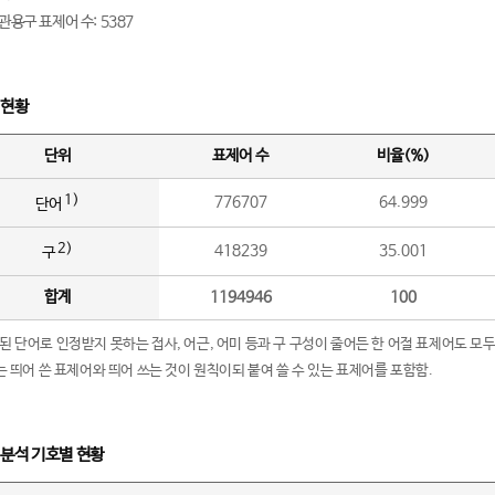
관용구 표제어 수: 5387
 현황
단위
표제어 수
비율(%)
1)
776707
64.999
단어
2)
418239
35.001
구
합계
1194946
100
립된 단어로 인정받지 못하는 접사, 어근, 어미 등과 구 구성이 줄어든 한 어절 표제어도 모두
구’는 띄어 쓴 표제어와 띄어 쓰는 것이 원칙이되 붙여 쓸 수 있는 표제어를 포함함.
 분석 기호별 현황