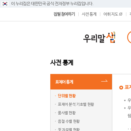
이 누리집은 대한민국 공식 전자정부 누리집입니다.
집필 참여하기
사전 통계
어휘 지도
사전 통계
표제어 통계
표
단위별 현황
우
표제어 분석 기호별 현황
우
품사별 현황
됨
음절 수별 현황
첫 자모별 현황