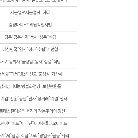
날개-꼬마하루살이, 털줄뾰족코-조개벌레
시근벌떡시근벌떡-하다
검정마디-꼬리납작맵시벌
경주^감은사지^동서^삼층^석탑
대한민국^임시^정부^수립^기념일
대구^동화사^금당암^동서^삼층^석탑
영세율^과세^표준^신고^불성실^가산세
감지금니대방광불화엄경-보현행원품
기업^진흥^공단^전자^상거래^지원^센터
로테스탄티즘의 윤리와 자본주의의 정신
코틴아마이드^아데닌^다이뉴클레오타이드
지^서^삼층^석탑^사리^장엄구^금동^사리^