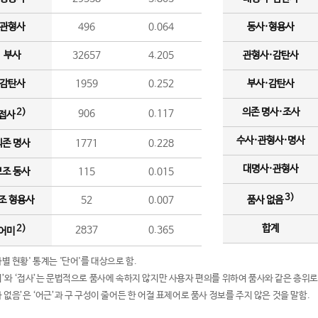
관형사
496
0.064
동사·형용사
부사
32657
4.205
관형사·감탄사
감탄사
1959
0.252
부사·감탄사
의존 명사·조사
2)
906
0.117
접사
수사·관형사·명사
의존 명사
1771
0.228
대명사·관형사
보조 동사
115
0.015
3)
조 형용사
52
0.007
품사 없음
합계
2)
2837
0.365
어미
품사별 현황' 통계는 '단어'를 대상으로 함.
어미’와 ‘접사’는 문법적으로 품사에 속하지 않지만 사용자 편의를 위하여 품사와 같은 층위로
품사 없음’은 ‘어근’과 구 구성이 줄어든 한 어절 표제어로 품사 정보를 주지 않은 것을 말함.