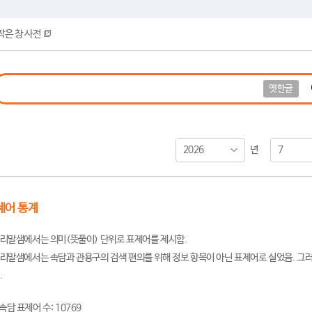
작은 창 사전
옛한글
2026
7
년
제어 통계
리말샘에서는 의미(뜻풀이) 단위로 표제어를 제시함.
리말샘에서는 속담과 관용구의 검색 편의를 위해 정보 항목이 아닌 표제어로 실었음. 그러
.
속담 표제어 수: 10769