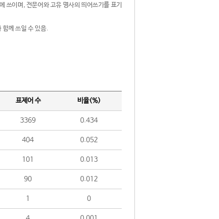
제어에 쓰이며, 전문어와 고유 명사의 띄어쓰기를 표기
 함께 쓰일 수 있음.
표제어 수
비율(%)
3369
0.434
404
0.052
101
0.013
90
0.012
1
0
4
0.001