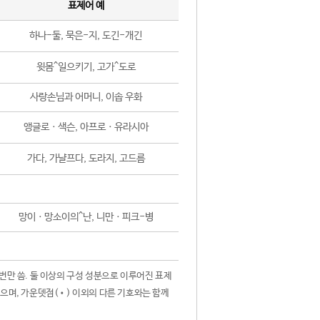
표제어 예
하나-둘, 묵은-지, 도긴-개긴
윗몸^일으키기, 고가^도로
사랑손님과 어머니, 이솝 우화
앵글로ㆍ색슨, 아프로ㆍ유라시아
가다, 가냘프다, 도라지, 고드름
망이ㆍ망소이의^난, 니만ㆍ피크-병
 번만 씀. 둘 이상의 구성 성분으로 이루어진 표제
않으며, 가운뎃점(•) 이외의 다른 기호와는 함께