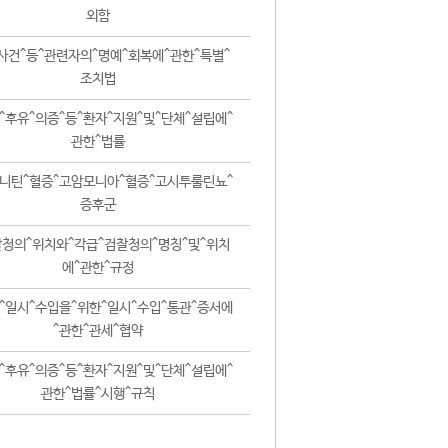
외함
사건^등^관련자의^명예^회복에^관한^특별^
조치법
^후유^의증^등^환자^지원^및^단체^설립에^
관한^법률
니틴^혈증^고암모니아^혈증^고시투룰린뇨^
증후군
청의^위치와^각급^검찰청의^명칭^및^위치
에^관한^규정
^일시^수입을^위한^일시^수입^통관^증서에
^관한^관세^협약
^후유^의증^등^환자^지원^및^단체^설립에^
관한^법률^시행^규칙