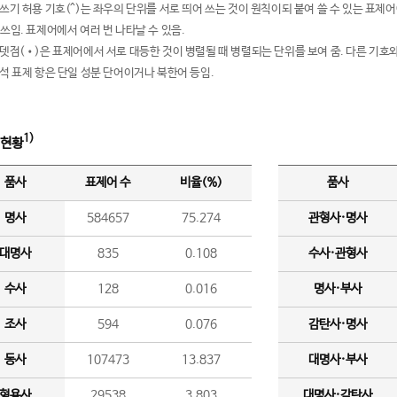
여쓰기 허용 기호(^)는 좌우의 단위를 서로 띄어 쓰는 것이 원칙이되 붙여 쓸 수 있는 표
 쓰임. 표제어에서 여러 번 나타날 수 있음.
운뎃점(•)은 표제어에서 서로 대등한 것이 병렬될 때 병렬되는 단위를 보여 줌. 다른 기호와
분석 표제 항은 단일 성분 단어이거나 북한어 등임.
1)
 현황
품사
표제어 수
비율(%)
품사
명사
584657
75.274
관형사·명사
대명사
835
0.108
수사·관형사
수사
128
0.016
명사·부사
조사
594
0.076
감탄사·명사
동사
107473
13.837
대명사·부사
형용사
29538
3.803
대명사·감탄사