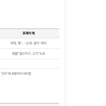
표제어 예
부엌, 햇-, -는데, 생각-하다
윗몸^일으키기, 고가^도로
 ‘단어’에 포함하여 처리함.