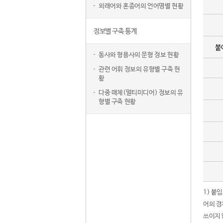
외래어와 혼종어의 언어명별 현황
정보별 구축 통계
붙
동사와 형용사의 문형 정보 현황
관련 어휘 정보의 유형별 구축 현
황
다중 매체(멀티미디어) 정보의 유
형별 구축 현황
1) 붙
어의 경
쓰이지 