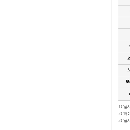
보
1) '
2) ‘
3) ‘