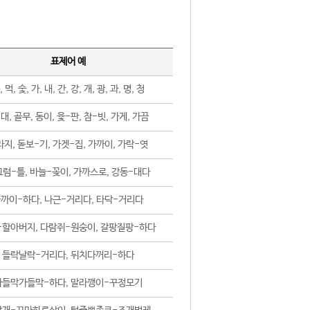
표제어 예
, 먹, 숯, 가, 내, 간, 강, 개, 광, 과, 명, 청
대, 골무, 동이, 윷-판, 참-빗, 가게, 가끔
지, 돋보-기, 가겟-집, 가까이, 가락-엿
럼-틀, 바늘-꽂이, 가까스로, 강동-대다
까이-하다, 나근-거리다, 타닥-거리다
-할아버지, 다람쥐-원숭이, 갈팡질팡-하다
들락날락-거리다, 뒤치다꺼리-하다
가들막가들막-하다, 말라깽이-꾸정모기