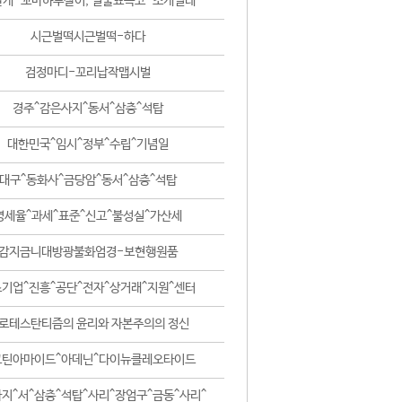
날개-꼬마하루살이, 털줄뾰족코-조개벌레
시근벌떡시근벌떡-하다
검정마디-꼬리납작맵시벌
경주^감은사지^동서^삼층^석탑
대한민국^임시^정부^수립^기념일
대구^동화사^금당암^동서^삼층^석탑
영세율^과세^표준^신고^불성실^가산세
감지금니대방광불화엄경-보현행원품
기업^진흥^공단^전자^상거래^지원^센터
로테스탄티즘의 윤리와 자본주의의 정신
코틴아마이드^아데닌^다이뉴클레오타이드
지^서^삼층^석탑^사리^장엄구^금동^사리^