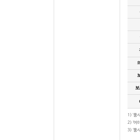
보
1) '
2) ‘
3) ‘