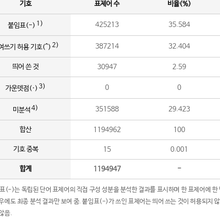
기호
표제어 수
비율(%)
1)
425213
35.584
붙임표(-)
2)
387214
32.404
여쓰기 허용 기호(^)
띄어 쓴 것
30947
2.59
3)
0
0
가운뎃점(·)
4)
351588
29.423
미분석
합산
1194962
100
기호 중복
15
0.001
합계
1194947
-
임표(-)는 독립된 단어 표제어의 직접 구성 성분을 분석한 결과를 표시하며 한 표제어에 한
우에도 최종 분석 결과만 보여 줌. 붙임표(-)가 쓰인 표제어는 띄어 쓰는 것이 허용되지 
않음.