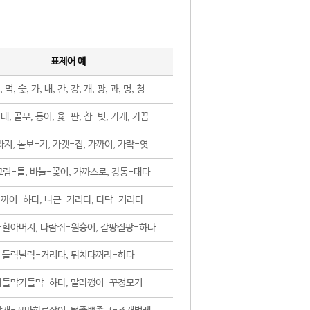
표제어 예
, 먹, 숯, 가, 내, 간, 강, 개, 광, 과, 명, 청
대, 골무, 동이, 윷-판, 참-빗, 가게, 가끔
지, 돋보-기, 가겟-집, 가까이, 가락-엿
럼-틀, 바늘-꽂이, 가까스로, 강동-대다
까이-하다, 나근-거리다, 타닥-거리다
-할아버지, 다람쥐-원숭이, 갈팡질팡-하다
들락날락-거리다, 뒤치다꺼리-하다
가들막가들막-하다, 말라깽이-꾸정모기