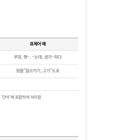
표제어 예
부엌, 햇-, -는데, 생각-하다
윗몸^일으키기, 고가^도로
 ‘단어’에 포함하여 처리함.