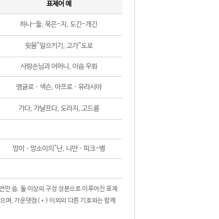
표제어 예
하나-둘, 묵은-지, 도긴-개긴
윗몸^일으키기, 고가^도로
사랑손님과 어머니, 이솝 우화
앵글로ㆍ색슨, 아프로ㆍ유라시아
가다, 가냘프다, 도라지, 고드름
망이ㆍ망소이의^난, 니만ㆍ피크-병
 번만 씀. 둘 이상의 구성 성분으로 이루어진 표제
않으며, 가운뎃점(•) 이외의 다른 기호와는 함께