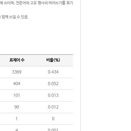
제어에 쓰이며, 전문어와 고유 명사의 띄어쓰기를 표기
 함께 쓰일 수 있음.
표제어 수
비율(%)
3369
0.434
404
0.052
101
0.013
90
0.012
1
0
4
0.001