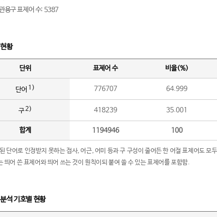
관용구 표제어 수: 5387
 현황
단위
표제어 수
비율(%)
1)
776707
64.999
단어
2)
418239
35.001
구
합계
1194946
100
립된 단어로 인정받지 못하는 접사, 어근, 어미 등과 구 구성이 줄어든 한 어절 표제어도 모두
구’는 띄어 쓴 표제어와 띄어 쓰는 것이 원칙이되 붙여 쓸 수 있는 표제어를 포함함.
 분석 기호별 현황