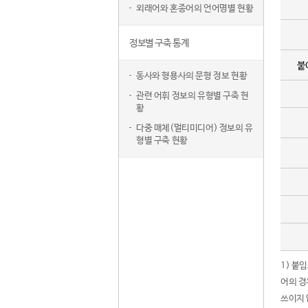
외래어와 혼종어의 언어명별 현황
정보별 구축 통계
붙
동사와 형용사의 문형 정보 현황
관련 어휘 정보의 유형별 구축 현
황
다중 매체(멀티미디어) 정보의 유
형별 구축 현황
1) 붙
어의 경
쓰이지 