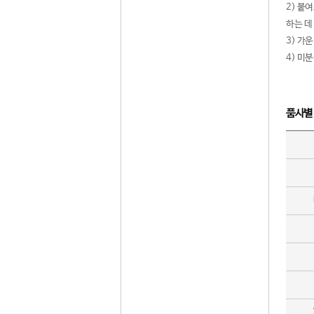
2) 붙
하는 데
3) 가
4) 미
품사별