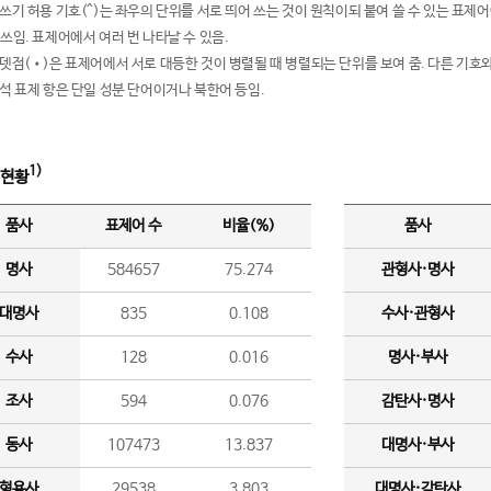
여쓰기 허용 기호(^)는 좌우의 단위를 서로 띄어 쓰는 것이 원칙이되 붙여 쓸 수 있는 표
 쓰임. 표제어에서 여러 번 나타날 수 있음.
운뎃점(•)은 표제어에서 서로 대등한 것이 병렬될 때 병렬되는 단위를 보여 줌. 다른 기호와
분석 표제 항은 단일 성분 단어이거나 북한어 등임.
1)
 현황
품사
표제어 수
비율(%)
품사
명사
584657
75.274
관형사·명사
대명사
835
0.108
수사·관형사
수사
128
0.016
명사·부사
조사
594
0.076
감탄사·명사
동사
107473
13.837
대명사·부사
형용사
29538
3.803
대명사·감탄사