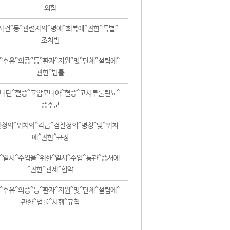
외함
사건^등^관련자의^명예^회복에^관한^특별^
조치법
^후유^의증^등^환자^지원^및^단체^설립에^
관한^법률
니틴^혈증^고암모니아^혈증^고시투룰린뇨^
증후군
청의^위치와^각급^검찰청의^명칭^및^위치
에^관한^규정
^일시^수입을^위한^일시^수입^통관^증서에
^관한^관세^협약
^후유^의증^등^환자^지원^및^단체^설립에^
관한^법률^시행^규칙