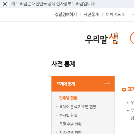
이 누리집은 대한민국 공식 전자정부 누리집입니다.
집필 참여하기
사전 통계
어휘 지도
사전 통계
표제어 통계
표
단위별 현황
우
표제어 분석 기호별 현황
우
품사별 현황
됨
음절 수별 현황
첫 자모별 현황