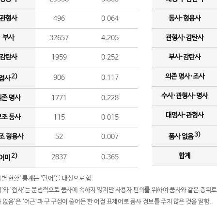
관형사
496
0.064
동사·형용사
부사
32657
4.205
관형사·감탄사
감탄사
1959
0.252
부사·감탄사
의존 명사·조사
2)
906
0.117
접사
수사·관형사·명사
의존 명사
1771
0.228
대명사·관형사
보조 동사
115
0.015
3)
조 형용사
52
0.007
품사 없음
합계
2)
2837
0.365
어미
품사별 현황' 통계는 '단어'를 대상으로 함.
어미’와 ‘접사’는 문법적으로 품사에 속하지 않지만 사용자 편의를 위하여 품사와 같은 층위로
품사 없음’은 ‘어근’과 구 구성이 줄어든 한 어절 표제어로 품사 정보를 주지 않은 것을 말함.