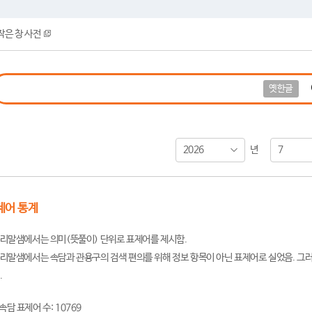
작은 창 사전
옛한글
2026
7
년
제어 통계
리말샘에서는 의미(뜻풀이) 단위로 표제어를 제시함.
리말샘에서는 속담과 관용구의 검색 편의를 위해 정보 항목이 아닌 표제어로 실었음. 그러
.
속담 표제어 수: 10769