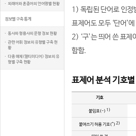
외래어와 혼종어의 언어명별 현황
1) 독립된 단어로 인정
정보별 구축 통계
표제어도 모두 ‘단어’에
동사와 형용사의 문형 정보 현황
2) ‘구’는 띄어 쓴 표
관련 어휘 정보의 유형별 구축 현
황
함함.
다중 매체(멀티미디어) 정보의 유
형별 구축 현황
표제어 분석 기호별
기호
1)
붙임표(-)
2)
붙여쓰기 허용 기호(^)