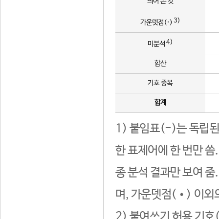
띄어 쓴 것
3)
가운뎃점(·)
4)
미분석
합산
기호 중복
합계
1) 붙임표(-)는 독립
한 표제어에 한 번만 씀
종 분석 결과만 보여 줌
며, 가운뎃점(•) 이외
2) 붙여쓰기 허용 기호