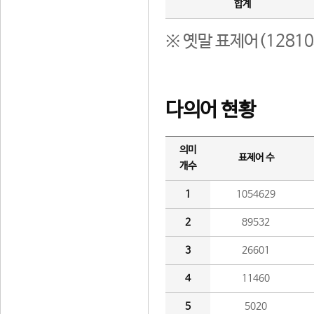
합계
※ 옛말 표제어(1281
다의어 현황
의미
표제어 수
개수
1
1054629
2
89532
3
26601
4
11460
5
5020