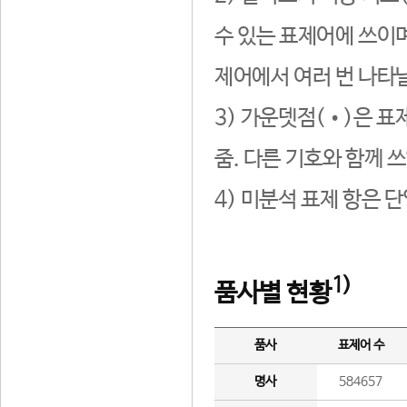
수 있는 표제어에 쓰이며
제어에서 여러 번 나타날
3) 가운뎃점(•)은 표
줌. 다른 기호와 함께 쓰
4) 미분석 표제 항은 
1)
품사별 현황
품사
표제어 수
명사
584657