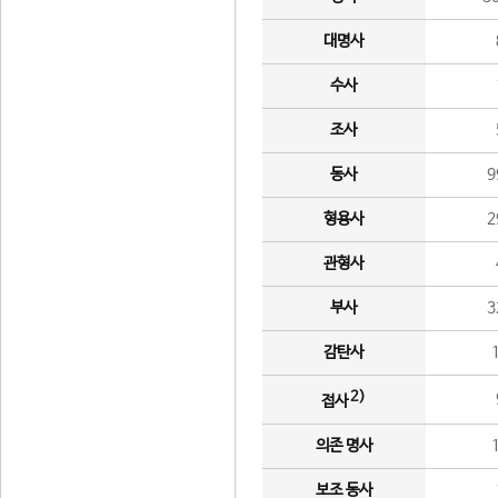
대명사
수사
조사
동사
9
형용사
2
관형사
부사
3
감탄사
2)
접사
의존 명사
보조 동사