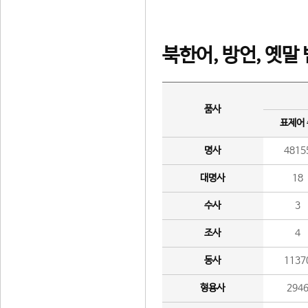
북한어, 방언, 옛말
품사
표제어
명사
4815
대명사
18
수사
3
조사
4
동사
1137
형용사
294