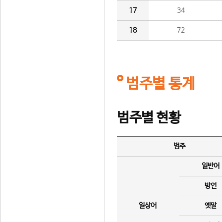
17
34
18
72
범주별 통계
범주별 현황
범주
일반어
방언
일상어
옛말