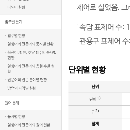
제어로 실었음. 그
다의어 현황
범주별 통계
속담 표제어 수: 1
범주별 현황
관용구 표제어 수:
일상어와 전문어의 품사별 현황
북한어, 방언, 옛말 범주의 품사별
현황
일상어와 전문어의 음절 수별 현
단위별 현황
황
전문어의 전문 분야별 현황
단위
방언의 지역별 현황
1)
단어
원어 통계
2)
구
품사별 현황
합계
일상어와 전문어의 원어 현황