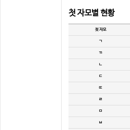
첫 자모별 현황
첫 자모
ㄱ
ㄲ
ㄴ
ㄷ
ㄸ
ㄹ
ㅁ
ㅂ