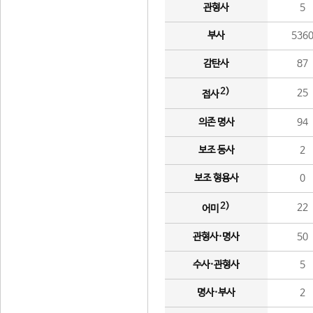
관형사
5
부사
536
감탄사
87
2)
25
접사
의존 명사
94
보조 동사
2
보조 형용사
0
2)
22
어미
관형사·명사
50
수사·관형사
5
명사·부사
2