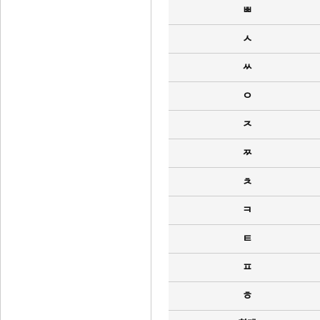
ㅃ
ㅅ
ㅆ
ㅇ
ㅈ
ㅉ
ㅊ
ㅋ
ㅌ
ㅍ
ㅎ