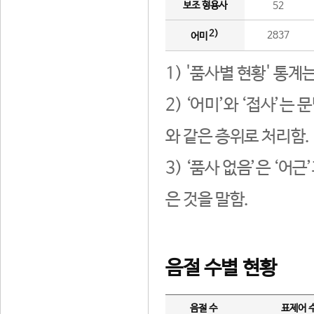
보조 형용사
52
2)
2837
어미
1) '품사별 현황' 통계
2) ‘어미’와 ‘접사’
와 같은 층위로 처리함.
3) ‘품사 없음’은 ‘어
은 것을 말함.
음절 수별 현황
음절 수
표제어 