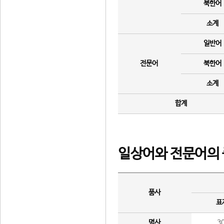
북한어
소계
일반어
전문어
북한어
소계
합계
일상어와 전문어의 
품사
표
명사
3