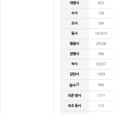
대명사
835
수사
128
조사
594
동사
107473
형용사
29538
관형사
496
부사
32657
감탄사
1959
2)
906
접사
의존 명사
1771
보조 동사
115