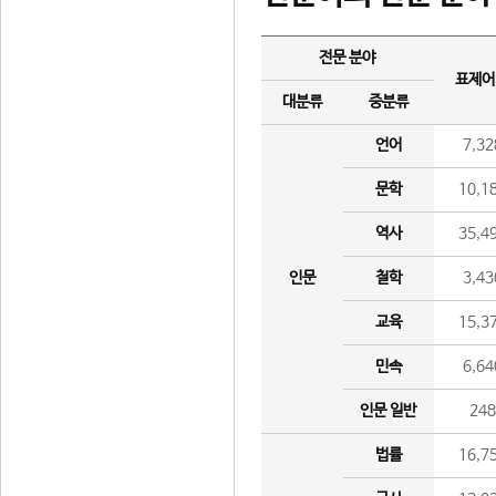
전문 분야
표제어
대분류
중분류
언어
7,32
문학
10,1
역사
35,4
인문
철학
3,43
교육
15,3
민속
6,64
인문 일반
24
법률
16,7