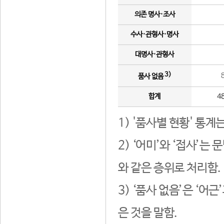
의존 명사·조사
수사·관형사·명사
대명사·관형사
3)
품사 없음
합계
4
1) '품사별 현황' 통계
2) ‘어미’와 ‘접사’
와 같은 층위로 처리함.
3) ‘품사 없음’은 ‘어
은 것을 말함.