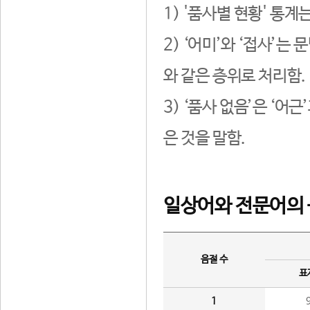
1) '품사별 현황' 통계
2) ‘어미’와 ‘접사’
와 같은 층위로 처리함.
3) ‘품사 없음’은 ‘어
은 것을 말함.
일상어와 전문어의 
음절 수
표
1