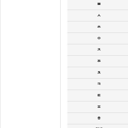
ㅃ
ㅅ
ㅆ
ㅇ
ㅈ
ㅉ
ㅊ
ㅋ
ㅌ
ㅍ
ㅎ