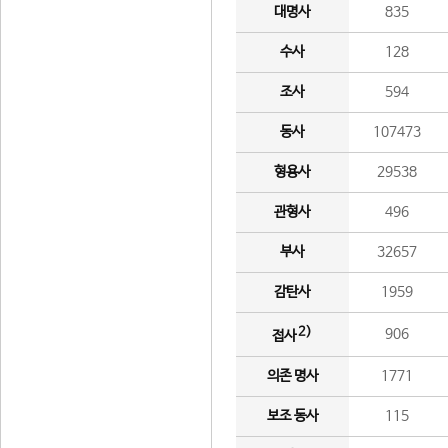
대명사
835
수사
128
조사
594
동사
107473
형용사
29538
관형사
496
부사
32657
감탄사
1959
2)
906
접사
의존 명사
1771
보조 동사
115