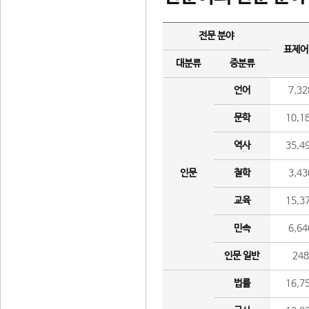
전문 분야
표제어
대분류
중분류
언어
7,32
문학
10,1
역사
35,4
인문
철학
3,43
교육
15,3
민속
6,64
인문 일반
24
법률
16,7