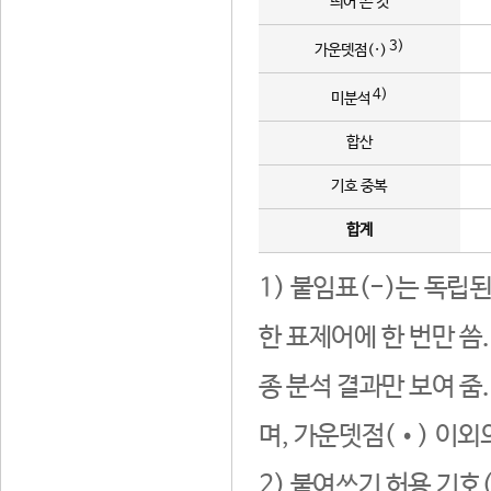
띄어 쓴 것
3)
가운뎃점(·)
4)
미분석
합산
기호 중복
합계
1) 붙임표(-)는 독립
한 표제어에 한 번만 씀
종 분석 결과만 보여 줌
며, 가운뎃점(•) 이외
2) 붙여쓰기 허용 기호