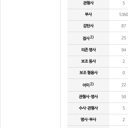
관형사
5
부사
536
감탄사
87
2)
25
접사
의존 명사
94
보조 동사
2
보조 형용사
0
2)
22
어미
관형사·명사
50
수사·관형사
5
명사·부사
2