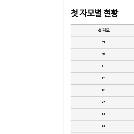
첫 자모별 현황
첫 자모
ㄱ
ㄲ
ㄴ
ㄷ
ㄸ
ㄹ
ㅁ
ㅂ