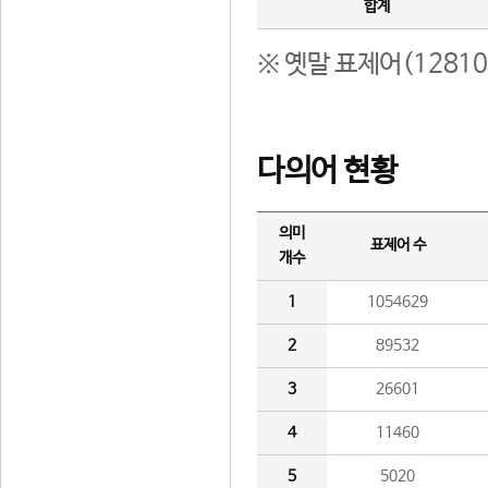
합계
※ 옛말 표제어(1281
다의어 현황
의미
표제어 수
개수
1
1054629
2
89532
3
26601
4
11460
5
5020