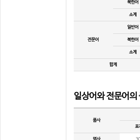
북한어
소계
일반어
전문어
북한어
소계
합계
일상어와 전문어의 
품사
표
명사
3