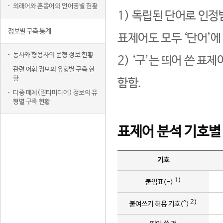
외래어와 혼종어의 언어명별 현황
1) 독립된 단어로 인정
정보별 구축 통계
표제어도 모두 ‘단어’에
동사와 형용사의 문형 정보 현황
2) ‘구’는 띄어 쓴 표
관련 어휘 정보의 유형별 구축 현
황
함함.
다중 매체(멀티미디어) 정보의 유
형별 구축 현황
표제어 분석 기호별
기호
1)
붙임표(-)
2)
붙여쓰기 허용 기호(^)