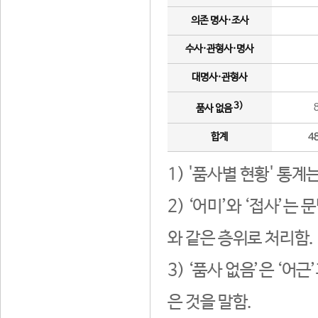
의존 명사·조사
수사·관형사·명사
대명사·관형사
3)
품사 없음
합계
4
1) '품사별 현황' 통계
2) ‘어미’와 ‘접사’
와 같은 층위로 처리함.
3) ‘품사 없음’은 ‘어
은 것을 말함.