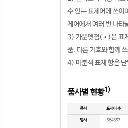
수 있는 표제어에 쓰이며
제어에서 여러 번 나타날
3) 가운뎃점(•)은 표
줌. 다른 기호와 함께 쓰
4) 미분석 표제 항은 
1)
품사별 현황
품사
표제어 수
명사
584657