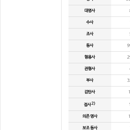
대명사
수사
조사
동사
9
형용사
2
관형사
부사
3
감탄사
2)
접사
의존 명사
보조 동사