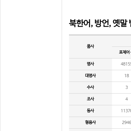
북한어, 방언, 옛말
품사
표제어
명사
4815
대명사
18
수사
3
조사
4
동사
1137
형용사
294