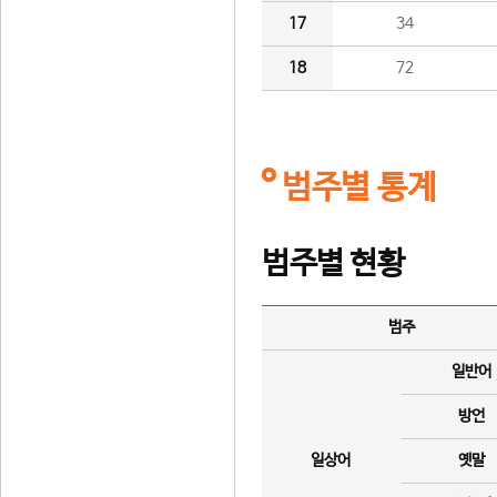
17
34
18
72
범주별 통계
범주별 현황
범주
일반어
방언
일상어
옛말