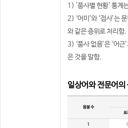
1) '품사별 현황' 통계
2) ‘어미’와 ‘접사’
와 같은 층위로 처리함.
3) ‘품사 없음’은 ‘어
은 것을 말함.
일상어와 전문어의 
음절 수
표
1