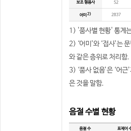
보조 형용사
52
2)
2837
어미
1) '품사별 현황' 통계
2) ‘어미’와 ‘접사’
와 같은 층위로 처리함.
3) ‘품사 없음’은 ‘어
은 것을 말함.
음절 수별 현황
음절 수
표제어 