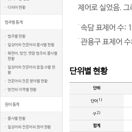
제어로 실었음. 그
다의어 현황
범주별 통계
속담 표제어 수: 1
범주별 현황
관용구 표제어 수:
일상어와 전문어의 품사별 현황
북한어, 방언, 옛말 범주의 품사별
현황
일상어와 전문어의 음절 수별 현
단위별 현황
황
전문어의 전문 분야별 현황
단위
방언의 지역별 현황
1)
단어
원어 통계
2)
구
품사별 현황
합계
일상어와 전문어의 원어 현황