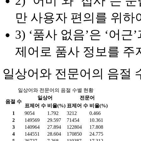
2) ‘어미’와 ‘접사’
만 사용자 편의를 위하
3) ‘품사 없음’은 ‘어
제어로 품사 정보를 주지
일상어와 전문어의 음절 
일상어와 전문어의 음절 수별 현황
일상어
전문어
음절 수
표제어 수
비율(%)
표제어 수
비율(%)
1
9054
1.792
3212
0.466
2
149569
29.597
71454
10.361
3
140964
27.894
122804
17.808
4
144551
28.604
170850
24.775
5
36727
7.268
119387
17.312