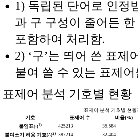
1) 독립된 단어로 인정받
과 구 구성이 줄어든 한
포함하여 처리함.
2) ‘구’는 띄어 쓴 표
붙여 쓸 수 있는 표제어
표제어 분석 기호별 현황
표제어 분석 기호별 현황
기호
표제어 수
비율(%)
1)
425213
35.584
붙임표(-)
2)
387214
32.404
붙여쓰기 허용 기호(^)