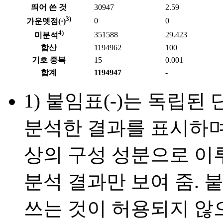
띄어 쓴 것
30947
2.59
3)
0
0
가운뎃점(·)
4)
351588
29.423
미분석
합산
1194962
100
기호 중복
15
0.001
합계
1194947
-
1) 붙임표(-)는 독립
분석한 결과를 표시하며 
상의 구성 성분으로 이
분석 결과만 보여 줌. 
쓰는 것이 허용되지 않으