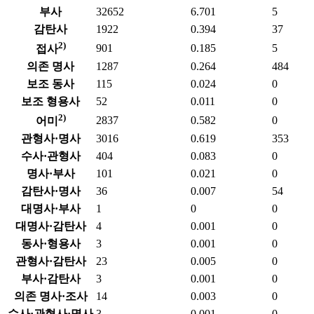
부사
32652
6.701
5
감탄사
1922
0.394
37
2)
901
0.185
5
접사
의존 명사
1287
0.264
484
보조 동사
115
0.024
0
보조 형용사
52
0.011
0
2)
2837
0.582
0
어미
관형사·명사
3016
0.619
353
수사·관형사
404
0.083
0
명사·부사
101
0.021
0
감탄사·명사
36
0.007
54
대명사·부사
1
0
0
대명사·감탄사
4
0.001
0
동사·형용사
3
0.001
0
관형사·감탄사
23
0.005
0
부사·감탄사
3
0.001
0
의존 명사·조사
14
0.003
0
수사·관형사·명사
3
0.001
0