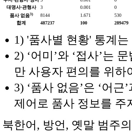
대명사·관형사
3
0.001
0
3)
8144
1.671
530
품사 없음
합계
487237
100
289479
1) '품사별 현황' 통계는
2) ‘어미’와 ‘접사’
만 사용자 편의를 위하
3) ‘품사 없음’은 ‘어
제어로 품사 정보를 주지
북한어, 방언, 옛말 범주