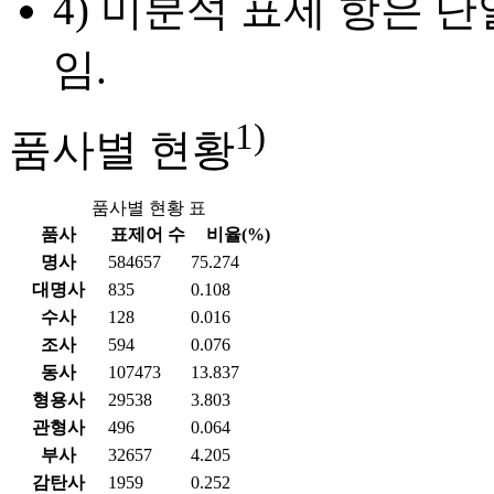
4) 미분석 표제 항은 
임.
1)
품사별 현황
품사별 현황 표
품사
표제어 수
비율(%)
명사
584657
75.274
대명사
835
0.108
수사
128
0.016
조사
594
0.076
동사
107473
13.837
형용사
29538
3.803
관형사
496
0.064
부사
32657
4.205
감탄사
1959
0.252