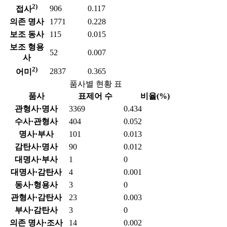
2)
906
0.117
접사
의존 명사
1771
0.228
보조 동사
115
0.015
보조 형용
52
0.007
사
2)
2837
0.365
어미
품사별 현황 표
품사
표제어 수
비율(%)
관형사·명사
3369
0.434
수사·관형사
404
0.052
명사·부사
101
0.013
감탄사·명사
90
0.012
대명사·부사
1
0
대명사·감탄사
4
0.001
동사·형용사
3
0
관형사·감탄사
23
0.003
부사·감탄사
3
0
의존 명사·조사
14
0.002