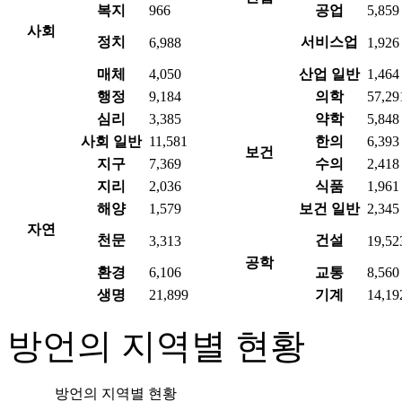
복지
966
공업
5,859
사회
정치
서비스업
6,988
1,926
매체
4,050
산업 일반
1,464
행정
9,184
의학
57,29
심리
3,385
약학
5,848
사회 일반
11,581
한의
6,393
보건
지구
7,369
수의
2,418
지리
2,036
식품
1,961
해양
1,579
보건 일반
2,345
자연
천문
건설
3,313
19,52
공학
환경
6,106
교통
8,560
생명
21,899
기계
14,19
방언의 지역별 현황
방언의 지역별 현황