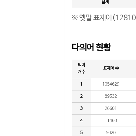
합계
※ 옛말 표제어(1281
다의어 현황
의미
표제어 수
개수
1
1054629
2
89532
3
26601
4
11460
5
5020