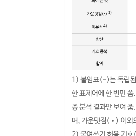
띄어 쓴 것
3)
가운뎃점(·)
4)
미분석
합산
기호 중복
합계
1) 붙임표(-)는 독립
한 표제어에 한 번만 씀
종 분석 결과만 보여 줌
며, 가운뎃점(•) 이외
2) 붙여쓰기 허용 기호