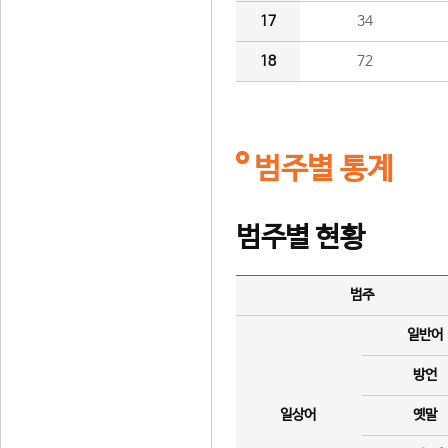
17
34
18
72
범주별 통계
범주별 현황
범주
일반어
방언
일상어
옛말