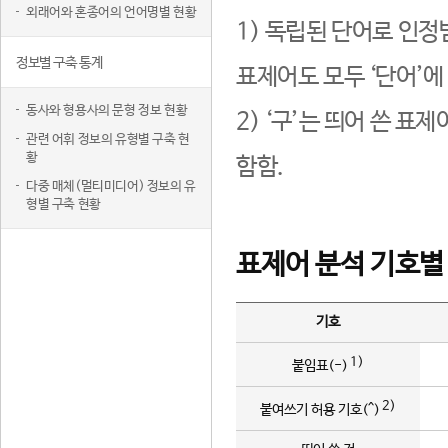
외래어와 혼종어의 언어명별 현황
1) 독립된 단어로 인정
정보별 구축 통계
표제어도 모두 ‘단어’에
동사와 형용사의 문형 정보 현황
2) ‘구’는 띄어 쓴 표
관련 어휘 정보의 유형별 구축 현
황
함함.
다중 매체(멀티미디어) 정보의 유
형별 구축 현황
표제어 분석 기호별
기호
1)
붙임표(-)
2)
붙여쓰기 허용 기호(^)