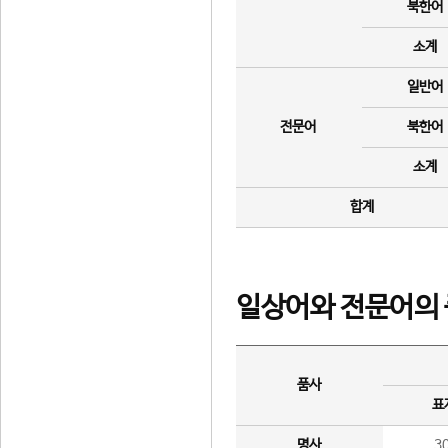
북한어
소계
일반어
전문어
북한어
소계
합계
일상어와 전문어의 
품사
표
명사
3