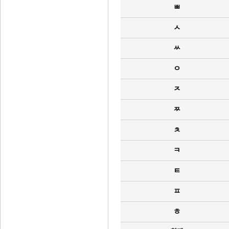
ㅃ
ㅅ
ㅆ
ㅇ
ㅈ
ㅉ
ㅊ
ㅋ
ㅌ
ㅍ
ㅎ