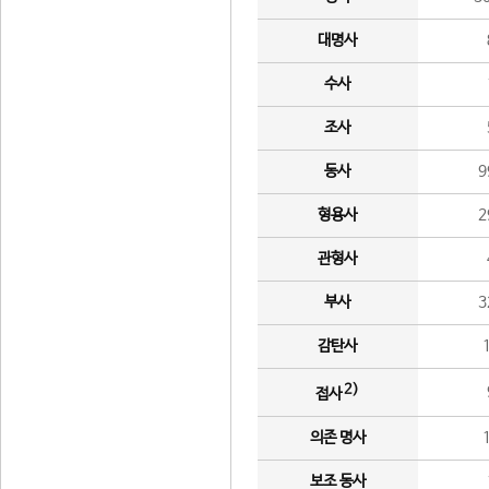
대명사
수사
조사
동사
9
형용사
2
관형사
부사
3
감탄사
2)
접사
의존 명사
보조 동사