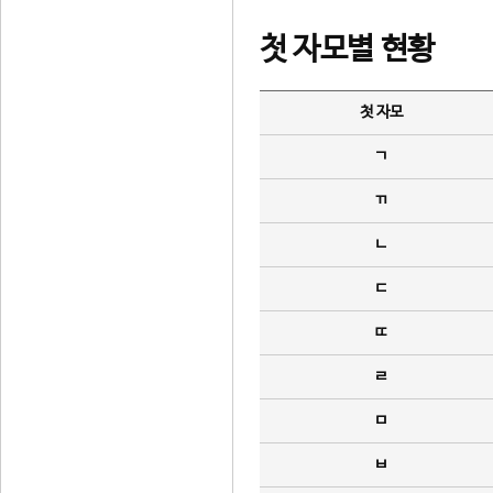
첫 자모별 현황
첫 자모
ㄱ
ㄲ
ㄴ
ㄷ
ㄸ
ㄹ
ㅁ
ㅂ