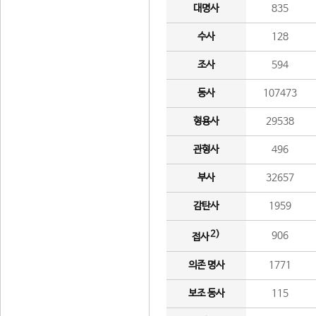
대명사
835
수사
128
조사
594
동사
107473
형용사
29538
관형사
496
부사
32657
감탄사
1959
2)
906
접사
의존 명사
1771
보조 동사
115