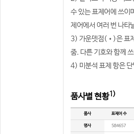
수 있는 표제어에 쓰이며
제어에서 여러 번 나타날
3) 가운뎃점(•)은 표
줌. 다른 기호와 함께 쓰
4) 미분석 표제 항은 
1)
품사별 현황
품사
표제어 수
명사
584657