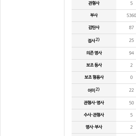
관형사
5
부사
536
감탄사
87
2)
25
접사
의존 명사
94
보조 동사
2
보조 형용사
0
2)
22
어미
관형사·명사
50
수사·관형사
5
명사·부사
2