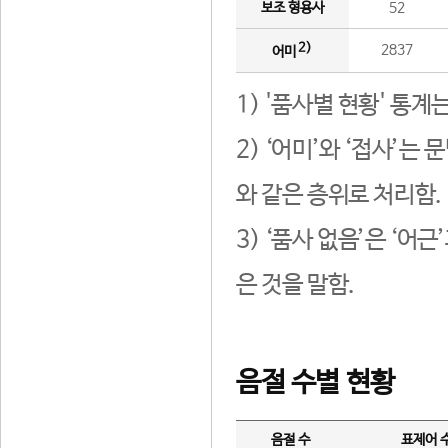
보조 형용사
52
2)
2837
어미
1) '품사별 현황' 통계
2) ‘어미’와 ‘접사’
와 같은 층위로 처리함.
3) ‘품사 없음’은 ‘어
은 것을 말함.
음절 수별 현황
음절 수
표제어 