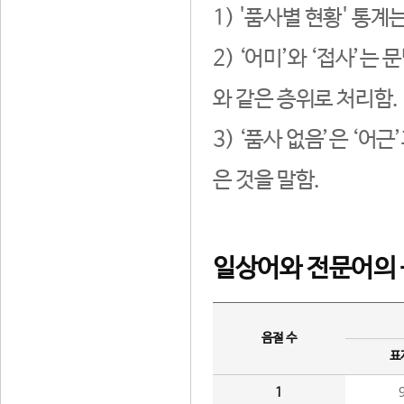
1) '품사별 현황' 통계
2) ‘어미’와 ‘접사’
와 같은 층위로 처리함.
3) ‘품사 없음’은 ‘어
은 것을 말함.
일상어와 전문어의 
음절 수
표
1