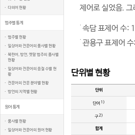
제어로 실었음. 그
다의어 현황
범주별 통계
속담 표제어 수: 1
범주별 현황
관용구 표제어 수:
일상어와 전문어의 품사별 현황
북한어, 방언, 옛말 범주의 품사별
현황
일상어와 전문어의 음절 수별 현
단위별 현황
황
전문어의 전문 분야별 현황
단위
방언의 지역별 현황
1)
단어
원어 통계
2)
구
품사별 현황
합계
일상어와 전문어의 원어 현황