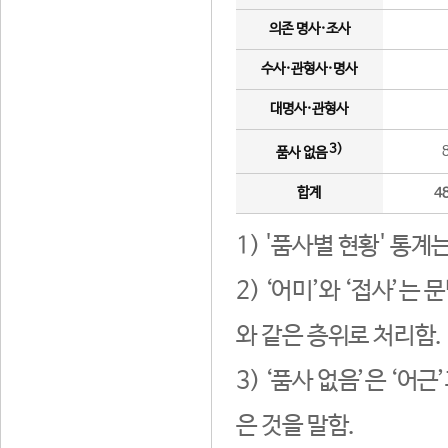
의존 명사·조사
수사·관형사·명사
대명사·관형사
3)
품사 없음
합계
4
1) '품사별 현황' 통계
2) ‘어미’와 ‘접사’
와 같은 층위로 처리함.
3) ‘품사 없음’은 ‘어
은 것을 말함.