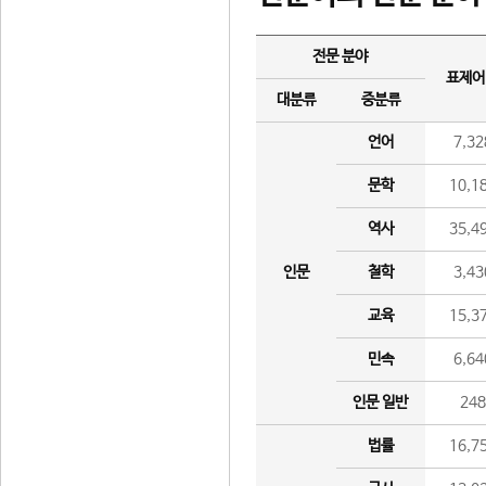
전문 분야
표제어
대분류
중분류
언어
7,32
문학
10,1
역사
35,4
인문
철학
3,43
교육
15,3
민속
6,64
인문 일반
24
법률
16,7