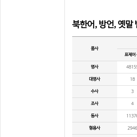
북한어, 방언, 옛말
품사
표제어
명사
4815
대명사
18
수사
3
조사
4
동사
1137
형용사
294