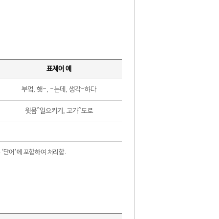
표제어 예
부엌, 햇-, -는데, 생각-하다
윗몸^일으키기, 고가^도로
 ‘단어’에 포함하여 처리함.