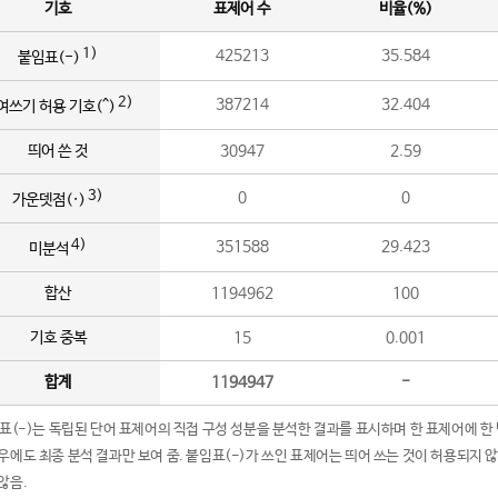
기호
표제어 수
비율(%)
1)
425213
35.584
붙임표(-)
2)
387214
32.404
여쓰기 허용 기호(^)
띄어 쓴 것
30947
2.59
3)
0
0
가운뎃점(·)
4)
351588
29.423
미분석
합산
1194962
100
기호 중복
15
0.001
합계
1194947
-
임표(-)는 독립된 단어 표제어의 직접 구성 성분을 분석한 결과를 표시하며 한 표제어에 한
우에도 최종 분석 결과만 보여 줌. 붙임표(-)가 쓰인 표제어는 띄어 쓰는 것이 허용되지 
않음.