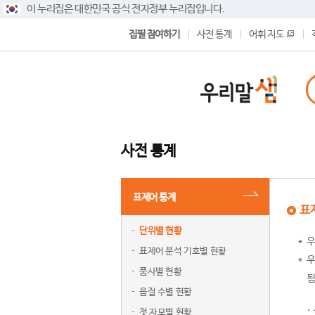
이 누리집은 대한민국 공식 전자정부 누리집입니다.
집필 참여하기
사전 통계
어휘 지도
사전 통계
표제어 통계
표
단위별 현황
우
표제어 분석 기호별 현황
우
품사별 현황
됨
음절 수별 현황
첫 자모별 현황