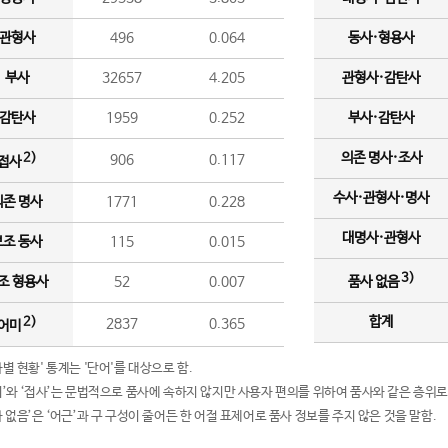
관형사
496
0.064
동사·형용사
부사
32657
4.205
관형사·감탄사
감탄사
1959
0.252
부사·감탄사
의존 명사·조사
2)
906
0.117
접사
수사·관형사·명사
의존 명사
1771
0.228
대명사·관형사
보조 동사
115
0.015
3)
조 형용사
52
0.007
품사 없음
합계
2)
2837
0.365
어미
품사별 현황' 통계는 '단어'를 대상으로 함.
어미’와 ‘접사’는 문법적으로 품사에 속하지 않지만 사용자 편의를 위하여 품사와 같은 층위로
품사 없음’은 ‘어근’과 구 구성이 줄어든 한 어절 표제어로 품사 정보를 주지 않은 것을 말함.