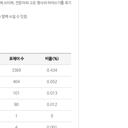
제어에 쓰이며, 전문어와 고유 명사의 띄어쓰기를 표기
 함께 쓰일 수 있음.
표제어 수
비율(%)
3369
0.434
404
0.052
101
0.013
90
0.012
1
0
4
0.001