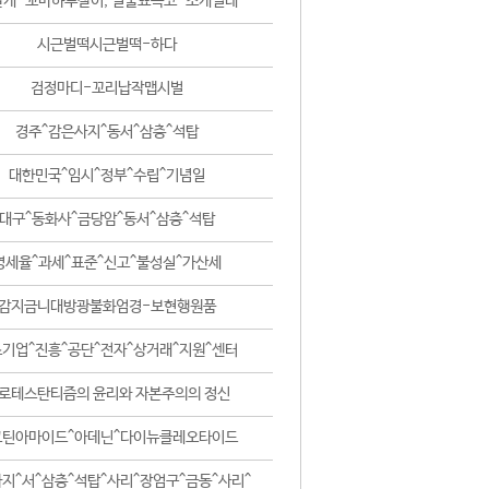
날개-꼬마하루살이, 털줄뾰족코-조개벌레
시근벌떡시근벌떡-하다
검정마디-꼬리납작맵시벌
경주^감은사지^동서^삼층^석탑
대한민국^임시^정부^수립^기념일
대구^동화사^금당암^동서^삼층^석탑
영세율^과세^표준^신고^불성실^가산세
감지금니대방광불화엄경-보현행원품
기업^진흥^공단^전자^상거래^지원^센터
로테스탄티즘의 윤리와 자본주의의 정신
코틴아마이드^아데닌^다이뉴클레오타이드
지^서^삼층^석탑^사리^장엄구^금동^사리^