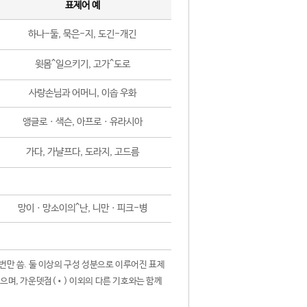
표제어 예
하나-둘, 묵은-지, 도긴-개긴
윗몸^일으키기, 고가^도로
사랑손님과 어머니, 이솝 우화
앵글로ㆍ색슨, 아프로ㆍ유라시아
가다, 가냘프다, 도라지, 고드름
망이ㆍ망소이의^난, 니만ㆍ피크-병
 번만 씀. 둘 이상의 구성 성분으로 이루어진 표제
않으며, 가운뎃점(•) 이외의 다른 기호와는 함께