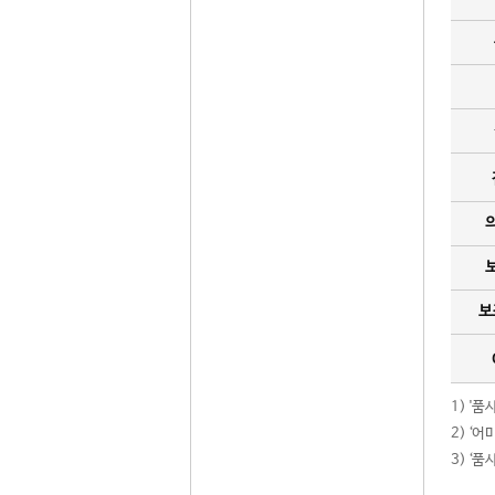
보
1) '
2) ‘
3) ‘