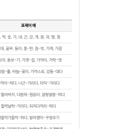
표제어 예
, 먹, 숯, 가, 내, 간, 강, 개, 광, 과, 명, 청
대, 골무, 동이, 윷-판, 참-빗, 가게, 가끔
지, 돋보-기, 가겟-집, 가까이, 가락-엿
럼-틀, 바늘-꽂이, 가까스로, 강동-대다
까이-하다, 나근-거리다, 타닥-거리다
-할아버지, 다람쥐-원숭이, 갈팡질팡-하다
들락날락-거리다, 뒤치다꺼리-하다
가들막가들막-하다, 말라깽이-꾸정모기