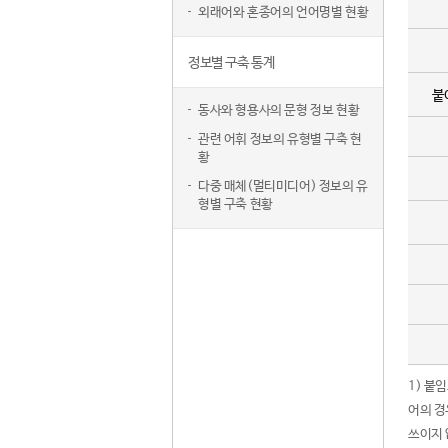
외래어와 혼종어의 언어명별 현황
정보별 구축 통계
붙
동사와 형용사의 문형 정보 현황
관련 어휘 정보의 유형별 구축 현
황
다중 매체(멀티미디어) 정보의 유
형별 구축 현황
1) 붙
어의 경
쓰이지 