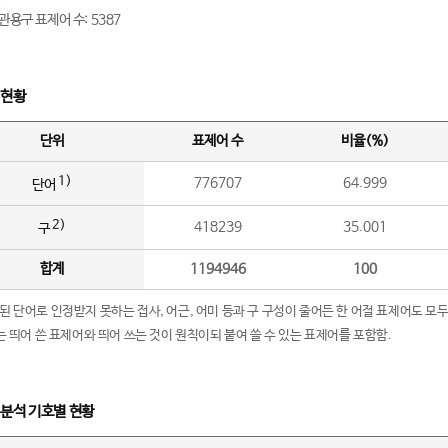
관용구 표제어 수: 5387
 현황
단위
표제어 수
비율(%)
1)
776707
64.999
단어
2)
418239
35.001
구
합계
1194946
100
립된 단어로 인정받지 못하는 접사, 어근, 어미 등과 구 구성이 줄어든 한 어절 표제어도 모두
구’는 띄어 쓴 표제어와 띄어 쓰는 것이 원칙이되 붙여 쓸 수 있는 표제어를 포함함.
 분석 기호별 현황