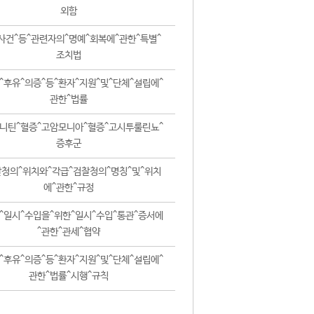
외함
사건^등^관련자의^명예^회복에^관한^특별^
조치법
^후유^의증^등^환자^지원^및^단체^설립에^
관한^법률
니틴^혈증^고암모니아^혈증^고시투룰린뇨^
증후군
청의^위치와^각급^검찰청의^명칭^및^위치
에^관한^규정
^일시^수입을^위한^일시^수입^통관^증서에
^관한^관세^협약
^후유^의증^등^환자^지원^및^단체^설립에^
관한^법률^시행^규칙