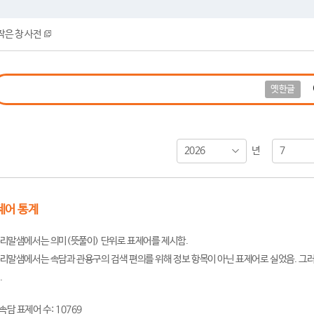
작은 창 사전
옛한글
2026
7
년
제어 통계
리말샘에서는 의미(뜻풀이) 단위로 표제어를 제시함.
리말샘에서는 속담과 관용구의 검색 편의를 위해 정보 항목이 아닌 표제어로 실었음. 그러
.
속담 표제어 수: 10769