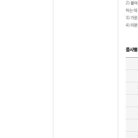
2) 붙
하는 데
3) 가
4) 미
품사별