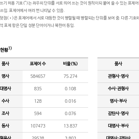
여쓰기 허용 기호(^)는 좌우의 단위를 서로 띄어 쓰는 것이 원칙이되 붙여 쓸 수 있는 표
 쓰임. 표제어에서 여러 번 나타날 수 있음.
운뎃점(•)은 표제어에서 서로 대등한 것이 병렬될 때 병렬되는 단위를 보여 줌. 다른 기호와
분석 표제 항은 단일 성분 단어이거나 북한어 등임.
1)
 현황
품사
표제어 수
비율(%)
품사
명사
584657
75.274
관형사·명사
대명사
835
0.108
수사·관형사
수사
128
0.016
명사·부사
조사
594
0.076
감탄사·명사
동사
107473
13.837
대명사·부사
형용사
29538
3.803
대명사·감탄사