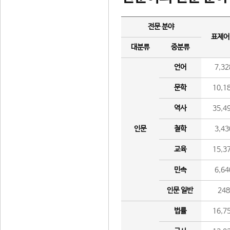
전문 분야
표제어
대분류
중분류
언어
7,32
문학
10,1
역사
35,4
인문
철학
3,43
교육
15,3
민속
6,64
인문 일반
24
법률
16,7