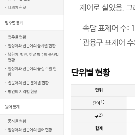
제어로 실었음. 그
다의어 현황
범주별 통계
속담 표제어 수: 1
범주별 현황
관용구 표제어 수:
일상어와 전문어의 품사별 현황
북한어, 방언, 옛말 범주의 품사별
현황
일상어와 전문어의 음절 수별 현
단위별 현황
황
전문어의 전문 분야별 현황
단위
방언의 지역별 현황
1)
단어
원어 통계
2)
구
품사별 현황
합계
일상어와 전문어의 원어 현황