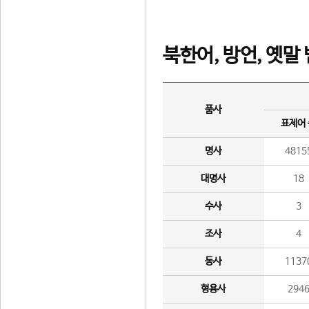
북한어, 방언, 옛말
품사
표제어
명사
4815
대명사
18
수사
3
조사
4
동사
1137
형용사
294