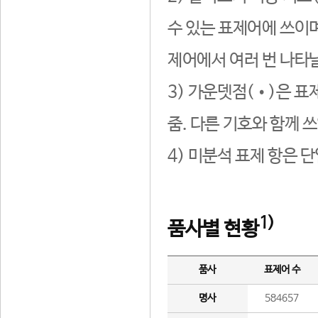
수 있는 표제어에 쓰이며
제어에서 여러 번 나타날
3) 가운뎃점(•)은 표
줌. 다른 기호와 함께 쓰
4) 미분석 표제 항은 
1)
품사별 현황
품사
표제어 수
명사
584657