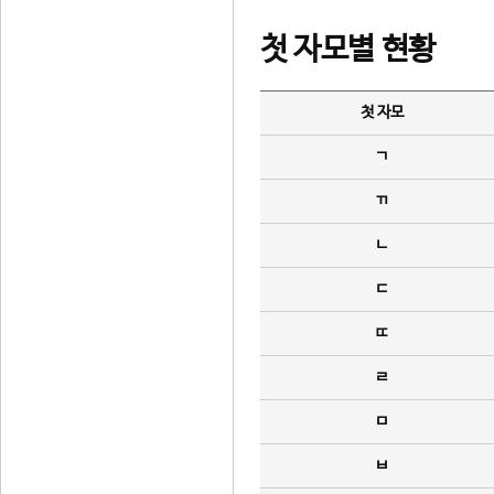
첫 자모별 현황
첫 자모
ㄱ
ㄲ
ㄴ
ㄷ
ㄸ
ㄹ
ㅁ
ㅂ