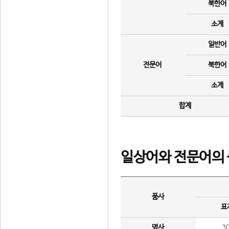
북한어
소계
일반어
전문어
북한어
소계
합계
일상어와 전문어의 
품사
표
명사
3