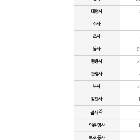
대명사
수사
조사
동사
9
형용사
2
관형사
부사
3
감탄사
2)
접사
의존 명사
보조 동사