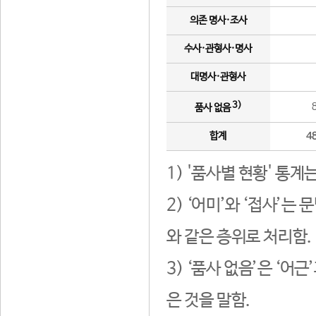
의존 명사·조사
수사·관형사·명사
대명사·관형사
3)
품사 없음
합계
4
1) '품사별 현황' 통계
2) ‘어미’와 ‘접사’
와 같은 층위로 처리함.
3) ‘품사 없음’은 ‘어
은 것을 말함.