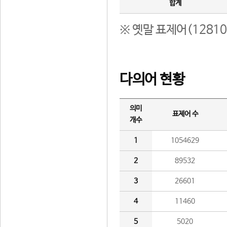
합계
※ 옛말 표제어(1281
다의어 현황
의미
표제어 수
개수
1
1054629
2
89532
3
26601
4
11460
5
5020