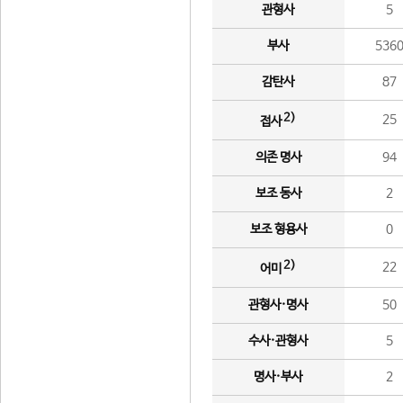
관형사
5
부사
536
감탄사
87
2)
25
접사
의존 명사
94
보조 동사
2
보조 형용사
0
2)
22
어미
관형사·명사
50
수사·관형사
5
명사·부사
2