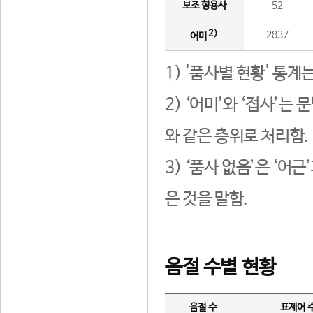
보조 형용사
52
2)
2837
어미
1) '품사별 현황' 통계
2) ‘어미’와 ‘접사’
와 같은 층위로 처리함.
3) ‘품사 없음’은 ‘어
은 것을 말함.
음절 수별 현황
음절 수
표제어 