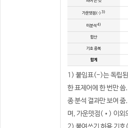
띄어 쓴 것
3)
가운뎃점(·)
4)
미분석
합산
기호 중복
합계
1) 붙임표(-)는 독립
한 표제어에 한 번만 씀
종 분석 결과만 보여 줌
며, 가운뎃점(•) 이외
2) 붙여쓰기 허용 기호