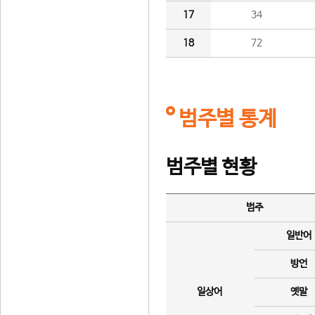
17
34
18
72
범주별 통계
범주별 현황
범주
일반어
방언
일상어
옛말