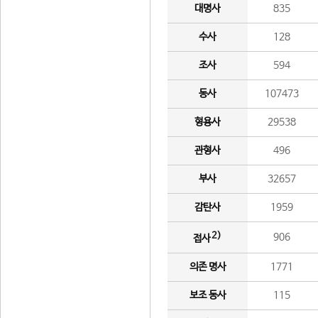
대명사
835
수사
128
조사
594
동사
107473
형용사
29538
관형사
496
부사
32657
감탄사
1959
2)
906
접사
의존 명사
1771
보조 동사
115