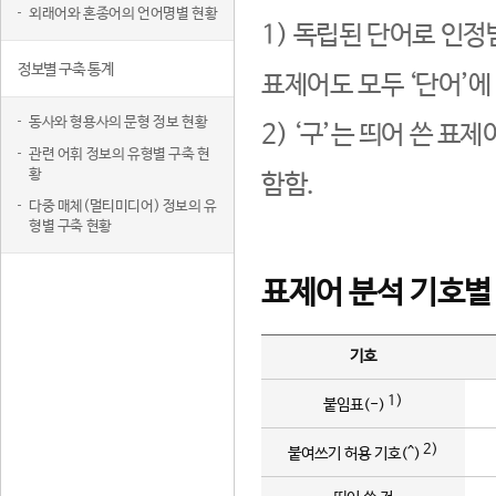
외래어와 혼종어의 언어명별 현황
1) 독립된 단어로 인정
정보별 구축 통계
표제어도 모두 ‘단어’에
동사와 형용사의 문형 정보 현황
2) ‘구’는 띄어 쓴 표
관련 어휘 정보의 유형별 구축 현
황
함함.
다중 매체(멀티미디어) 정보의 유
형별 구축 현황
표제어 분석 기호별
기호
1)
붙임표(-)
2)
붙여쓰기 허용 기호(^)