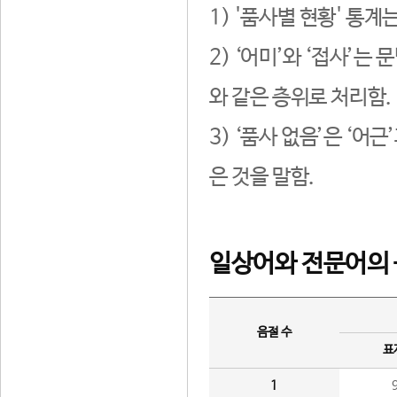
1) '품사별 현황' 통계
2) ‘어미’와 ‘접사’
와 같은 층위로 처리함.
3) ‘품사 없음’은 ‘어
은 것을 말함.
일상어와 전문어의 
음절 수
표
1