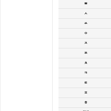
ㅃ
ㅅ
ㅆ
ㅇ
ㅈ
ㅉ
ㅊ
ㅋ
ㅌ
ㅍ
ㅎ