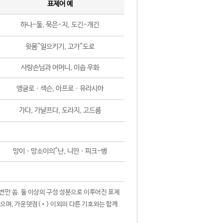
표제어 예
하나-둘, 묵은-지, 도긴-개긴
윗몸^일으키기, 고가^도로
사랑손님과 어머니, 이솝 우화
앵글로ㆍ색슨, 아프로ㆍ유라시아
가다, 가냘프다, 도라지, 고드름
망이ㆍ망소이의^난, 니만ㆍ피크-병
 번만 씀. 둘 이상의 구성 성분으로 이루어진 표제
않으며, 가운뎃점(•) 이외의 다른 기호와는 함께