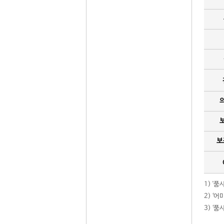
보
1) '
2) ‘
3) ‘