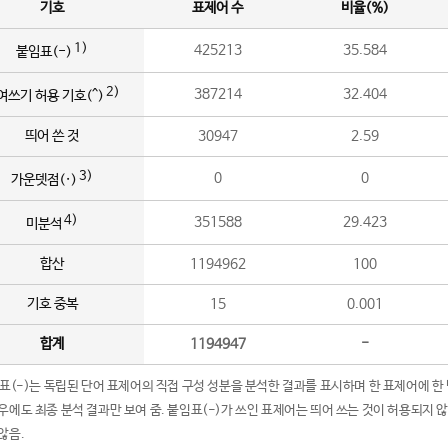
기호
표제어 수
비율(%)
1)
425213
35.584
붙임표(-)
2)
387214
32.404
여쓰기 허용 기호(^)
띄어 쓴 것
30947
2.59
3)
0
0
가운뎃점(·)
4)
351588
29.423
미분석
합산
1194962
100
기호 중복
15
0.001
합계
1194947
-
임표(-)는 독립된 단어 표제어의 직접 구성 성분을 분석한 결과를 표시하며 한 표제어에 한
우에도 최종 분석 결과만 보여 줌. 붙임표(-)가 쓰인 표제어는 띄어 쓰는 것이 허용되지 
않음.