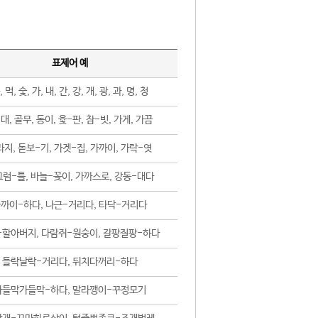
표제어 예
, 먹, 숯, 가, 내, 간, 강, 개, 광, 과, 명, 청
대, 골무, 동이, 윷-판, 참-빗, 가게, 가끔
지, 돋보-기, 가겟-집, 가까이, 가락-엿
럼-틀, 바늘-꽂이, 가까스로, 강동-대다
까이-하다, 나근-거리다, 타닥-거리다
-할아버지, 다람쥐-원숭이, 갈팡질팡-하다
들락날락-거리다, 뒤치다꺼리-하다
가들막가들막-하다, 말라깽이-꾸정모기