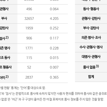
관형사
496
0.064
동사·형용사
부사
32657
4.205
관형사·감탄사
감탄사
1959
0.252
부사·감탄사
의존 명사·조사
2)
906
0.117
접사
수사·관형사·명사
의존 명사
1771
0.228
대명사·관형사
보조 동사
115
0.015
3)
조 형용사
52
0.007
품사 없음
합계
2)
2837
0.365
어미
품사별 현황' 통계는 '단어'를 대상으로 함.
어미’와 ‘접사’는 문법적으로 품사에 속하지 않지만 사용자 편의를 위하여 품사와 같은 층위로
품사 없음’은 ‘어근’과 구 구성이 줄어든 한 어절 표제어로 품사 정보를 주지 않은 것을 말함.