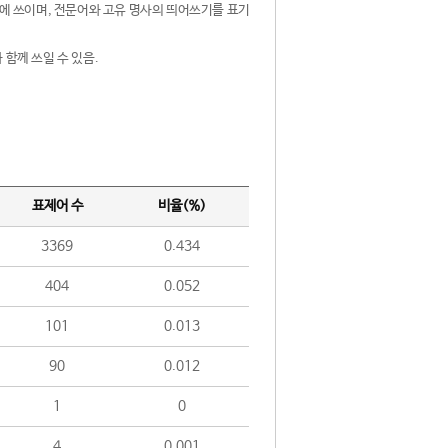
제어에 쓰이며, 전문어와 고유 명사의 띄어쓰기를 표기
 함께 쓰일 수 있음.
표제어 수
비율(%)
3369
0.434
404
0.052
101
0.013
90
0.012
1
0
4
0.001