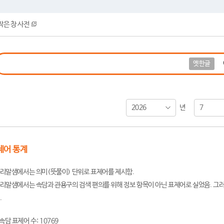
작은 창 사전
옛한글
2026
7
년
제어 통계
리말샘에서는 의미(뜻풀이) 단위로 표제어를 제시함.
리말샘에서는 속담과 관용구의 검색 편의를 위해 정보 항목이 아닌 표제어로 실었음. 그러
.
속담 표제어 수: 10769