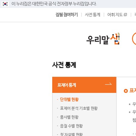
이 누리집은 대한민국 공식 전자정부 누리집입니다.
집필 참여하기
사전 통계
어휘 지도
사전 통계
표제어 통계
표
단위별 현황
우
표제어 분석 기호별 현황
우
품사별 현황
됨
음절 수별 현황
첫 자모별 현황