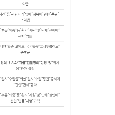
외함
사건^등^관련자의^명예^회복에^관한^특별^
조치법
^후유^의증^등^환자^지원^및^단체^설립에^
관한^법률
니틴^혈증^고암모니아^혈증^고시투룰린뇨^
증후군
청의^위치와^각급^검찰청의^명칭^및^위치
에^관한^규정
^일시^수입을^위한^일시^수입^통관^증서에
^관한^관세^협약
^후유^의증^등^환자^지원^및^단체^설립에^
관한^법률^시행^규칙