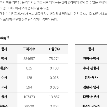
여쓰기 허용 기호(^)는 좌우의 단위를 서로 띄어 쓰는 것이 원칙이되 붙여 쓸 수 있는 표
 쓰임. 표제어에서 여러 번 나타날 수 있음.
운뎃점(•)은 표제어에서 서로 대등한 것이 병렬될 때 병렬되는 단위를 보여 줌. 다른 기호와
분석 표제 항은 단일 성분 단어이거나 북한어 등임.
1)
 현황
품사
표제어 수
비율(%)
품사
명사
584657
75.274
관형사·명사
대명사
835
0.108
수사·관형사
수사
128
0.016
명사·부사
조사
594
0.076
감탄사·명사
동사
107473
13.837
대명사·부사
형용사
29538
3.803
대명사·감탄사