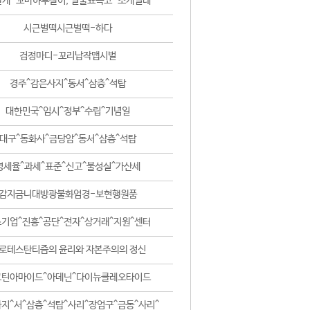
날개-꼬마하루살이, 털줄뾰족코-조개벌레
시근벌떡시근벌떡-하다
검정마디-꼬리납작맵시벌
경주^감은사지^동서^삼층^석탑
대한민국^임시^정부^수립^기념일
대구^동화사^금당암^동서^삼층^석탑
영세율^과세^표준^신고^불성실^가산세
감지금니대방광불화엄경-보현행원품
기업^진흥^공단^전자^상거래^지원^센터
로테스탄티즘의 윤리와 자본주의의 정신
코틴아마이드^아데닌^다이뉴클레오타이드
지^서^삼층^석탑^사리^장엄구^금동^사리^