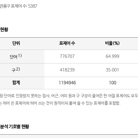
관용구 표제어 수: 5387
 현황
단위
표제어 수
비율(%)
1)
776707
64.999
단어
2)
418239
35.001
구
합계
1194946
100
립된 단어로 인정받지 못하는 접사, 어근, 어미 등과 구 구성이 줄어든 한 어절 표제어도 모두
구’는 띄어 쓴 표제어와 띄어 쓰는 것이 원칙이되 붙여 쓸 수 있는 표제어를 포함함.
 분석 기호별 현황