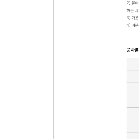
2) 붙
하는 데
3) 가
4) 미
품사별