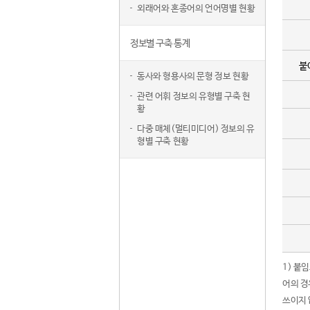
외래어와 혼종어의 언어명별 현황
정보별 구축 통계
붙
동사와 형용사의 문형 정보 현황
관련 어휘 정보의 유형별 구축 현
황
다중 매체(멀티미디어) 정보의 유
형별 구축 현황
1) 붙
어의 경
쓰이지 