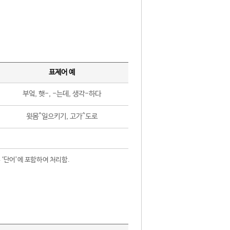
표제어 예
부엌, 햇-, -는데, 생각-하다
윗몸^일으키기, 고가^도로
 ‘단어’에 포함하여 처리함.