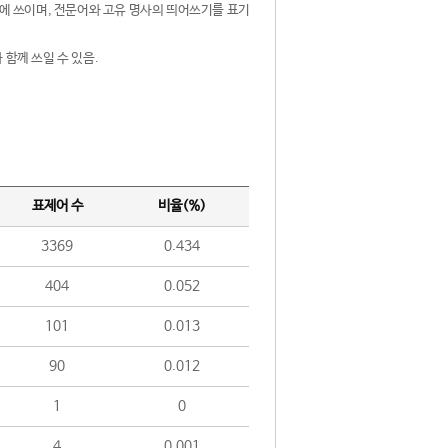
제어에 쓰이며, 전문어와 고유 명사의 띄어쓰기를 표기
 함께 쓰일 수 있음.
표제어 수
비율(%)
3369
0.434
404
0.052
101
0.013
90
0.012
1
0
4
0.001