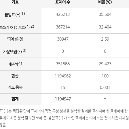
기호
표제어 수
비율(%)
1)
425213
35.584
붙임표(-)
2)
387214
32.404
여쓰기 허용 기호(^)
띄어 쓴 것
30947
2.59
3)
0
0
가운뎃점(·)
4)
351588
29.423
미분석
합산
1194962
100
기호 중복
15
0.001
합계
1194947
-
임표(-)는 독립된 단어 표제어의 직접 구성 성분을 분석한 결과를 표시하며 한 표제어에 한
우에도 최종 분석 결과만 보여 줌. 붙임표(-)가 쓰인 표제어는 띄어 쓰는 것이 허용되지 
않음.