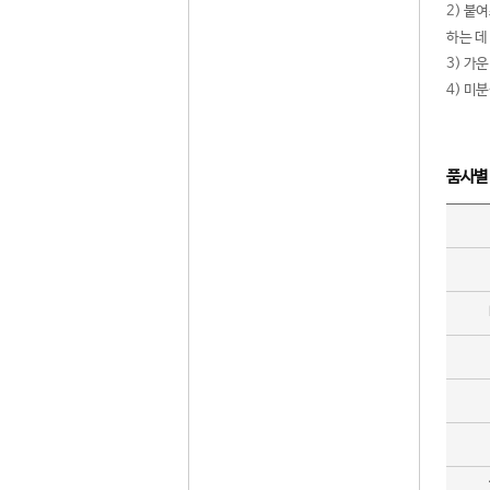
2) 붙
하는 데
3) 가
4) 미
품사별