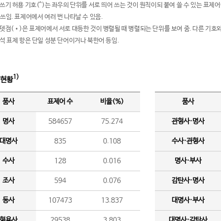
여쓰기 허용 기호(^)는 좌우의 단위를 서로 띄어 쓰는 것이 원칙이되 붙여 쓸 수 있는 표
 쓰임. 표제어에서 여러 번 나타날 수 있음.
운뎃점(•)은 표제어에서 서로 대등한 것이 병렬될 때 병렬되는 단위를 보여 줌. 다른 기호와
분석 표제 항은 단일 성분 단어이거나 북한어 등임.
1)
 현황
품사
표제어 수
비율(%)
품사
명사
584657
75.274
관형사·명사
대명사
835
0.108
수사·관형사
수사
128
0.016
명사·부사
조사
594
0.076
감탄사·명사
동사
107473
13.837
대명사·부사
형용사
29538
3.803
대명사·감탄사