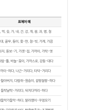
표제어 예
, 먹, 숯, 가, 내, 간, 강, 개, 광, 과, 명, 청
대, 골무, 동이, 윷-판, 참-빗, 가게, 가끔
지, 돋보-기, 가겟-집, 가까이, 가락-엿
럼-틀, 바늘-꽂이, 가까스로, 강동-대다
까이-하다, 나근-거리다, 타닥-거리다
-할아버지, 다람쥐-원숭이, 갈팡질팡-하다
들락날락-거리다, 뒤치다꺼리-하다
가들막가들막-하다, 말라깽이-꾸정모기