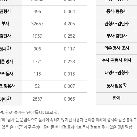
관형사
496
0.064
동사·형용사
부사
32657
4.205
관형사·감탄사
감탄사
1959
0.252
부사·감탄사
의존 명사·조사
2)
906
0.117
접사
수사·관형사·명사
의존 명사
1771
0.228
대명사·관형사
보조 동사
115
0.015
3)
조 형용사
52
0.007
품사 없음
합계
2)
2837
0.365
어미
품사별 현황' 통계는 '단어'를 대상으로 함.
어미’와 ‘접사’는 문법적으로 품사에 속하지 않지만 사용자 편의를 위하여 품사와 같은 층위로
품사 없음’은 ‘어근’과 구 구성이 줄어든 한 어절 표제어로 품사 정보를 주지 않은 것을 말함.