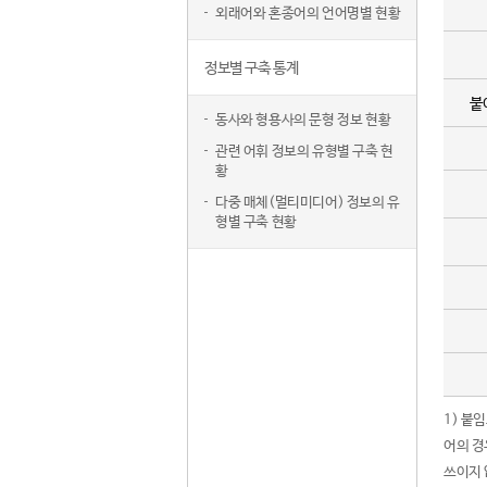
외래어와 혼종어의 언어명별 현황
정보별 구축 통계
붙
동사와 형용사의 문형 정보 현황
관련 어휘 정보의 유형별 구축 현
황
다중 매체(멀티미디어) 정보의 유
형별 구축 현황
1) 붙
어의 경
쓰이지 