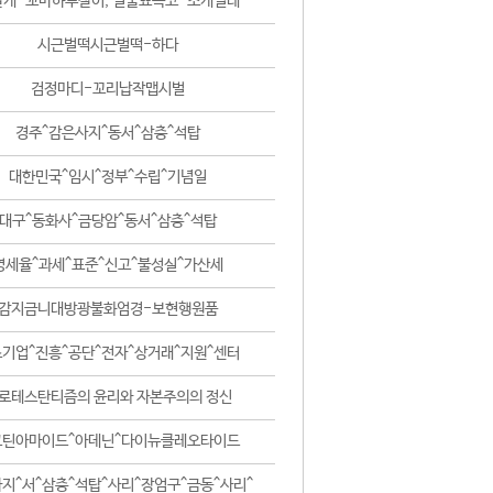
날개-꼬마하루살이, 털줄뾰족코-조개벌레
시근벌떡시근벌떡-하다
검정마디-꼬리납작맵시벌
경주^감은사지^동서^삼층^석탑
대한민국^임시^정부^수립^기념일
대구^동화사^금당암^동서^삼층^석탑
영세율^과세^표준^신고^불성실^가산세
감지금니대방광불화엄경-보현행원품
기업^진흥^공단^전자^상거래^지원^센터
로테스탄티즘의 윤리와 자본주의의 정신
코틴아마이드^아데닌^다이뉴클레오타이드
지^서^삼층^석탑^사리^장엄구^금동^사리^