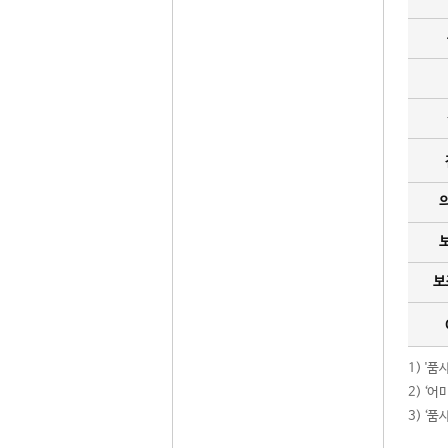
보
1) '
2) ‘
3) ‘