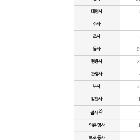
대명사
수사
조사
동사
9
형용사
2
관형사
부사
3
감탄사
2)
접사
의존 명사
보조 동사