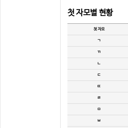
첫 자모별 현황
첫 자모
ㄱ
ㄲ
ㄴ
ㄷ
ㄸ
ㄹ
ㅁ
ㅂ