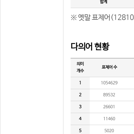
합계
※ 옛말 표제어(1281
다의어 현황
의미
표제어 수
개수
1
1054629
2
89532
3
26601
4
11460
5
5020