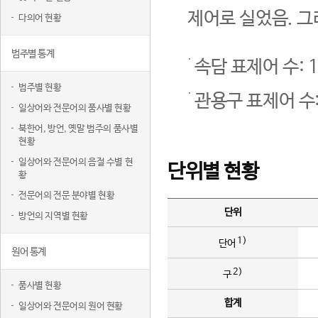
제어로 실었음. 그
다의어 현황
범주별 통계
속담 표제어 수: 1
범주별 현황
관용구 표제어 수:
일상어와 전문어의 품사별 현황
북한어, 방언, 옛말 범주의 품사별
현황
일상어와 전문어의 음절 수별 현
단위별 현황
황
전문어의 전문 분야별 현황
단위
방언의 지역별 현황
1)
단어
원어 통계
2)
구
품사별 현황
합계
일상어와 전문어의 원어 현황