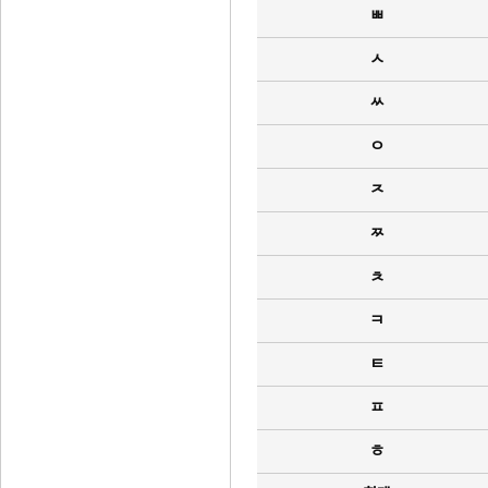
ㅃ
ㅅ
ㅆ
ㅇ
ㅈ
ㅉ
ㅊ
ㅋ
ㅌ
ㅍ
ㅎ