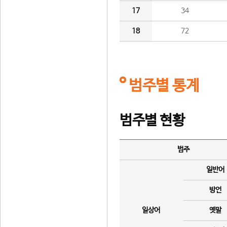
17
34
18
72
범주별 통계
범주별 현황
범주
일반어
방언
일상어
옛말