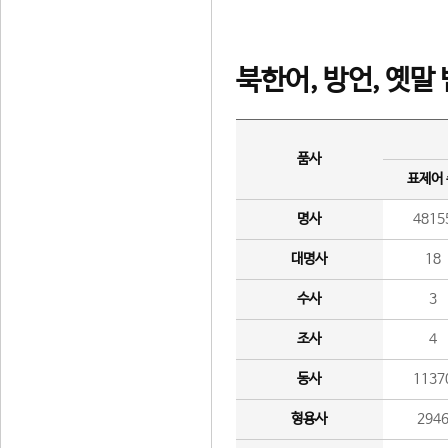
북한어, 방언, 옛말
품사
표제어
명사
4815
대명사
18
수사
3
조사
4
동사
1137
형용사
294