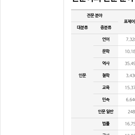
전문 분야
표제어
대분류
중분류
언어
7,32
문학
10,1
역사
35,4
인문
철학
3,43
교육
15,3
민속
6,64
인문 일반
24
법률
16,7