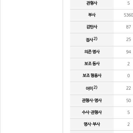
관형사
5
부사
536
감탄사
87
2)
25
접사
의존 명사
94
보조 동사
2
보조 형용사
0
2)
22
어미
관형사·명사
50
수사·관형사
5
명사·부사
2