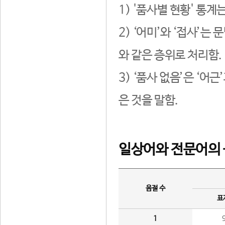
1) '품사별 현황' 통계
2) ‘어미’와 ‘접사’
와 같은 층위로 처리함.
3) ‘품사 없음’은 ‘어
은 것을 말함.
일상어와 전문어의 
음절 수
표
1