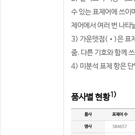
수 있는 표제어에 쓰이며
제어에서 여러 번 나타날
3) 가운뎃점(•)은 표
줌. 다른 기호와 함께 쓰
4) 미분석 표제 항은 
1)
품사별 현황
품사
표제어 수
명사
584657