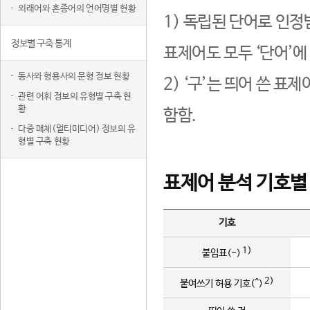
외래어와 혼종어의 언어명별 현황
1) 독립된 단어로 인정
정보별 구축 통계
표제어도 모두 ‘단어’에
동사와 형용사의 문형 정보 현황
2) ‘구’는 띄어 쓴 표
관련 어휘 정보의 유형별 구축 현
황
함함.
다중 매체(멀티미디어) 정보의 유
형별 구축 현황
표제어 분석 기호별
기호
1)
붙임표(-)
2)
붙여쓰기 허용 기호(^)