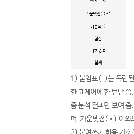
띄어 쓴 것
3)
가운뎃점(·)
4)
미분석
합산
기호 중복
합계
1) 붙임표(-)는 독립
한 표제어에 한 번만 씀
종 분석 결과만 보여 줌
며, 가운뎃점(•) 이외
2) 붙여쓰기 허용 기호