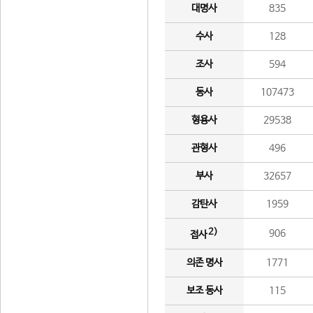
대명사
835
수사
128
조사
594
동사
107473
형용사
29538
관형사
496
부사
32657
감탄사
1959
2)
906
접사
의존 명사
1771
보조 동사
115