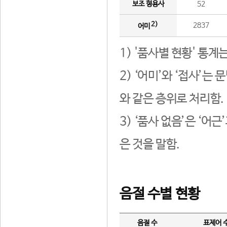
보조 형용사
52
2)
2837
어미
1) '품사별 현황' 통계
2) ‘어미’와 ‘접사’
와 같은 층위로 처리함.
3) ‘품사 없음’은 ‘어
은 것을 말함.
음절 수별 현황
음절 수
표제어 