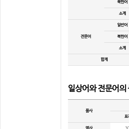
북한어
소계
일반어
전문어
북한어
소계
합계
일상어와 전문어의 
품사
표
명사
3