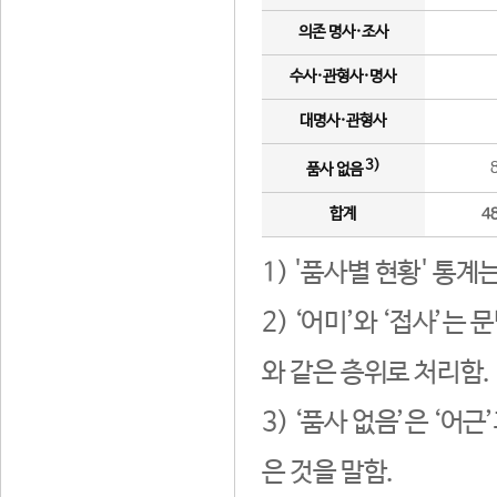
의존 명사·조사
수사·관형사·명사
대명사·관형사
3)
품사 없음
합계
4
1) '품사별 현황' 통계
2) ‘어미’와 ‘접사’
와 같은 층위로 처리함.
3) ‘품사 없음’은 ‘어
은 것을 말함.