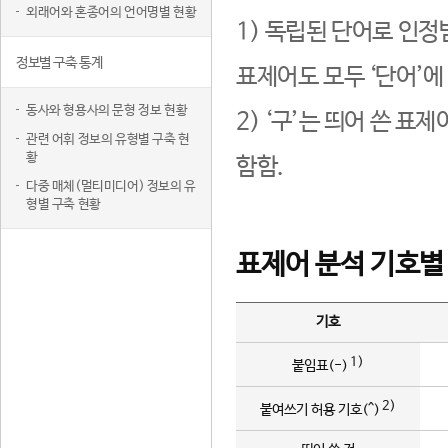
외래어와 혼종어의 언어명별 현황
1) 독립된 단어로 인정
정보별 구축 통계
표제어도 모두 ‘단어’에
동사와 형용사의 문형 정보 현황
2) ‘구’는 띄어 쓴 표
관련 어휘 정보의 유형별 구축 현
황
함함.
다중 매체(멀티미디어) 정보의 유
형별 구축 현황
표제어 분석 기호별
기호
1)
붙임표(-)
2)
붙여쓰기 허용 기호(^)