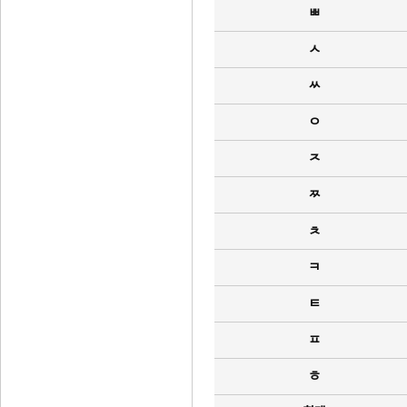
ㅃ
ㅅ
ㅆ
ㅇ
ㅈ
ㅉ
ㅊ
ㅋ
ㅌ
ㅍ
ㅎ