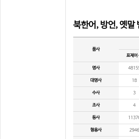
북한어, 방언, 옛말
품사
표제어
명사
4815
대명사
18
수사
3
조사
4
동사
1137
형용사
294