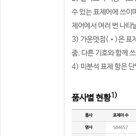
수 있는 표제어에 쓰이며
제어에서 여러 번 나타날
3) 가운뎃점(•)은 표
줌. 다른 기호와 함께 쓰
4) 미분석 표제 항은 
1)
품사별 현황
품사
표제어 수
명사
584657