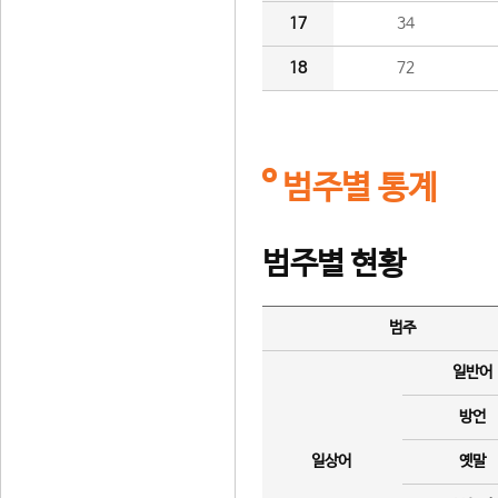
17
34
18
72
범주별 통계
범주별 현황
범주
일반어
방언
일상어
옛말