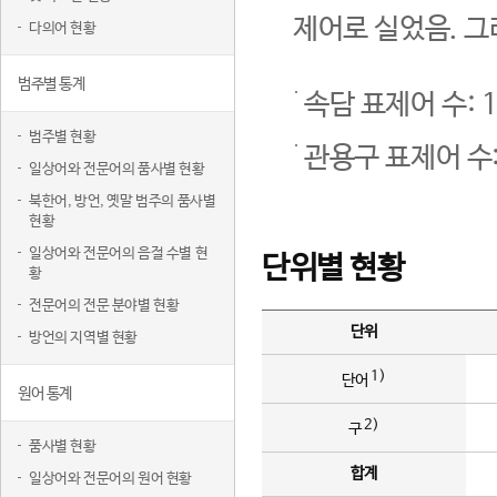
제어로 실었음. 그
다의어 현황
범주별 통계
속담 표제어 수: 1
범주별 현황
관용구 표제어 수:
일상어와 전문어의 품사별 현황
북한어, 방언, 옛말 범주의 품사별
현황
일상어와 전문어의 음절 수별 현
단위별 현황
황
전문어의 전문 분야별 현황
단위
방언의 지역별 현황
1)
단어
원어 통계
2)
구
품사별 현황
합계
일상어와 전문어의 원어 현황