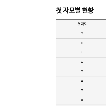
첫 자모별 현황
첫 자모
ㄱ
ㄲ
ㄴ
ㄷ
ㄸ
ㄹ
ㅁ
ㅂ