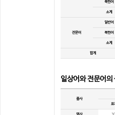
북한어
소계
일반어
전문어
북한어
소계
합계
일상어와 전문어의 
품사
표
명사
3