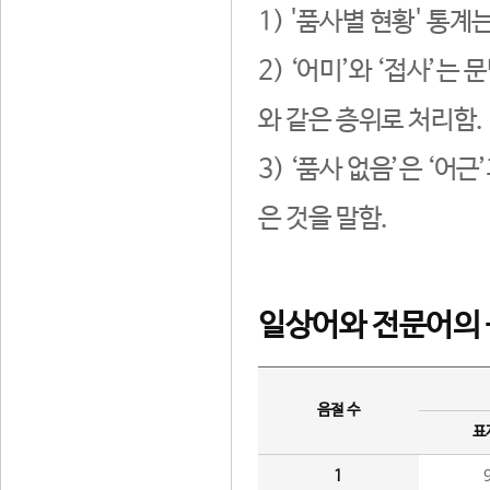
1) '품사별 현황' 통계
2) ‘어미’와 ‘접사’
와 같은 층위로 처리함.
3) ‘품사 없음’은 ‘어
은 것을 말함.
일상어와 전문어의 
음절 수
표
1