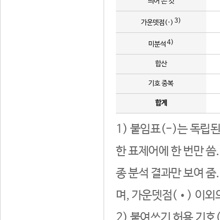
띄어 쓴 것
3)
가운뎃점(·)
4)
미분석
합산
기호 중복
합계
1) 붙임표(-)는 독립
한 표제어에 한 번만 씀
종 분석 결과만 보여 줌
며, 가운뎃점(•) 이외
2) 붙여쓰기 허용 기호