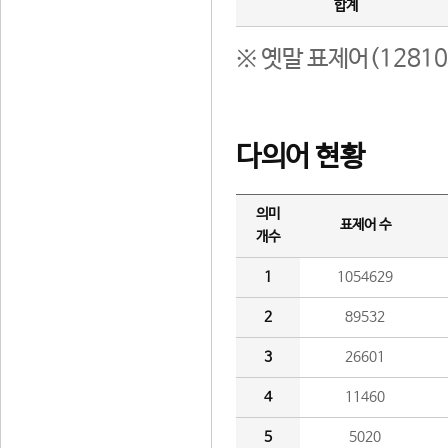
합계
※ 옛말 표제어(1281
다의어 현황
의미
표제어 수
개수
1
1054629
2
89532
3
26601
4
11460
5
5020