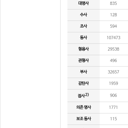
대명사
835
수사
128
조사
594
동사
107473
형용사
29538
관형사
496
부사
32657
감탄사
1959
2)
906
접사
의존 명사
1771
보조 동사
115