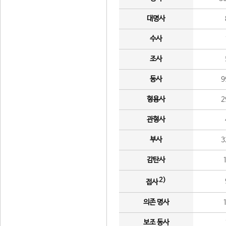
대명사
수사
조사
동사
9
형용사
2
관형사
부사
3
감탄사
2)
접사
의존 명사
보조 동사