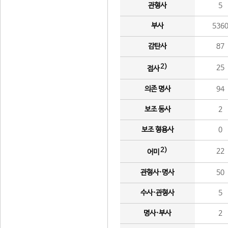
관형사
5
부사
536
감탄사
87
2)
25
접사
의존 명사
94
보조 동사
2
보조 형용사
0
2)
22
어미
관형사·명사
50
수사·관형사
5
명사·부사
2