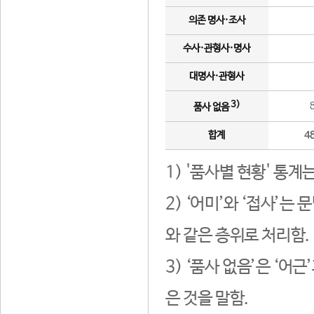
의존 명사·조사
수사·관형사·명사
대명사·관형사
3)
품사 없음
합계
4
1) '품사별 현황' 통계
2) ‘어미’와 ‘접사’
와 같은 층위로 처리함.
3) ‘품사 없음’은 ‘어
은 것을 말함.