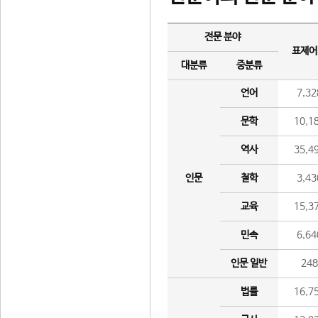
전문 분야
표제어
대분류
중분류
언어
7,32
문학
10,1
역사
35,4
인문
철학
3,43
교육
15,3
민속
6,64
인문 일반
24
법률
16,7