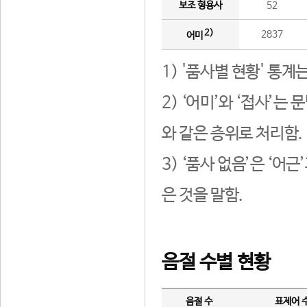
보조 형용사
52
2)
2837
어미
1) '품사별 현황' 통계
2) ‘어미’와 ‘접사’
와 같은 층위로 처리함.
3) ‘품사 없음’은 ‘어
은 것을 말함.
음절 수별 현황
음절 수
표제어 