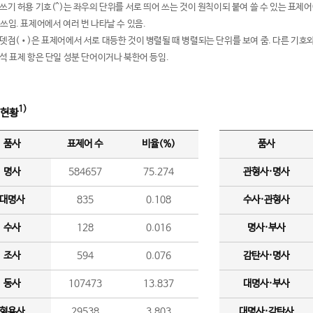
여쓰기 허용 기호(^)는 좌우의 단위를 서로 띄어 쓰는 것이 원칙이되 붙여 쓸 수 있는 표
 쓰임. 표제어에서 여러 번 나타날 수 있음.
운뎃점(•)은 표제어에서 서로 대등한 것이 병렬될 때 병렬되는 단위를 보여 줌. 다른 기호와
분석 표제 항은 단일 성분 단어이거나 북한어 등임.
1)
 현황
품사
표제어 수
비율(%)
품사
명사
584657
75.274
관형사·명사
대명사
835
0.108
수사·관형사
수사
128
0.016
명사·부사
조사
594
0.076
감탄사·명사
동사
107473
13.837
대명사·부사
형용사
29538
3.803
대명사·감탄사