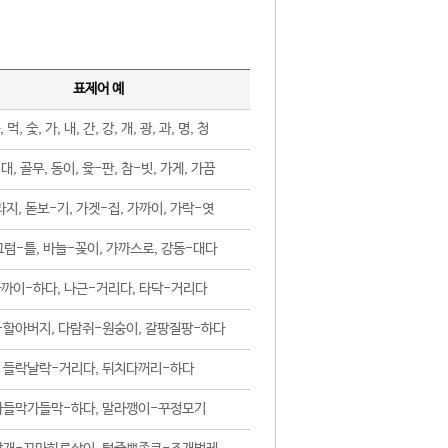
표제어 예
, 먹, 숯, 가, 내, 간, 강, 개, 광, 과, 명, 청
대, 골무, 동이, 윷-판, 참-빗, 가게, 가끔
지, 돋보-기, 가겟-집, 가까이, 가락-엿
럼-틀, 바늘-꽂이, 가까스로, 강동-대다
까이-하다, 나근-거리다, 타닥-거리다
-할아버지, 다람쥐-원숭이, 갈팡질팡-하다
들락날락-거리다, 뒤치다꺼리-하다
가들막가들막-하다, 말라깽이-꾸정모기