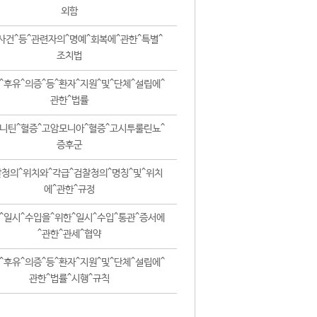
외함
사건^등^관련자의^명예^회복에^관한^특별^
조치법
^후유^의증^등^환자^지원^및^단체^설립에^
관한^법률
니틴^혈증^고암모니아^혈증^고시투룰린뇨^
증후군
청의^위치와^각급^검찰청의^명칭^및^위치
에^관한^규정
^일시^수입을^위한^일시^수입^통관^증서에
^관한^관세^협약
^후유^의증^등^환자^지원^및^단체^설립에^
관한^법률^시행^규칙