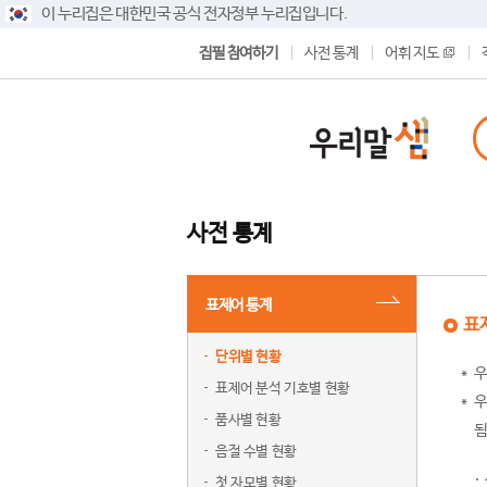
이 누리집은 대한민국 공식 전자정부 누리집입니다.
집필 참여하기
사전 통계
어휘 지도
사전 통계
표제어 통계
표
단위별 현황
우
표제어 분석 기호별 현황
우
품사별 현황
됨
음절 수별 현황
첫 자모별 현황