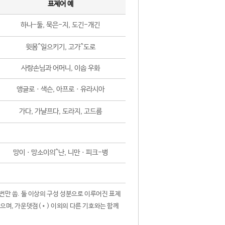
표제어 예
하나-둘, 묵은-지, 도긴-개긴
윗몸^일으키기, 고가^도로
사랑손님과 어머니, 이솝 우화
앵글로ㆍ색슨, 아프로ㆍ유라시아
가다, 가냘프다, 도라지, 고드름
망이ㆍ망소이의^난, 니만ㆍ피크-병
 번만 씀. 둘 이상의 구성 성분으로 이루어진 표제
않으며, 가운뎃점(•) 이외의 다른 기호와는 함께