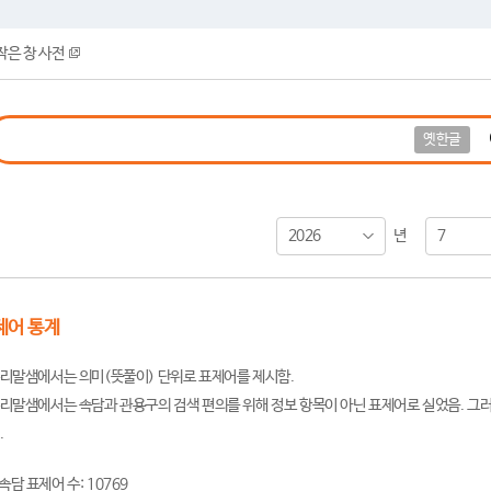
작은 창 사전
옛한글
2026
7
년
제어 통계
리말샘에서는 의미(뜻풀이) 단위로 표제어를 제시함.
리말샘에서는 속담과 관용구의 검색 편의를 위해 정보 항목이 아닌 표제어로 실었음. 그러
.
속담 표제어 수: 10769