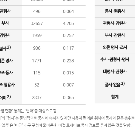
관형사
496
0.064
동사·형용사
부사
32657
4.205
관형사·감탄사
감탄사
1959
0.252
부사·감탄사
의존 명사·조사
2)
906
0.117
접사
수사·관형사·명사
의존 명사
1771
0.228
대명사·관형사
보조 동사
115
0.015
3)
조 형용사
52
0.007
품사 없음
합계
2)
2837
0.365
어미
품사별 현황' 통계는 '단어'를 대상으로 함.
어미’와 ‘접사’는 문법적으로 품사에 속하지 않지만 사용자 편의를 위하여 품사와 같은 층위로
품사 없음’은 ‘어근’과 구 구성이 줄어든 한 어절 표제어로 품사 정보를 주지 않은 것을 말함.