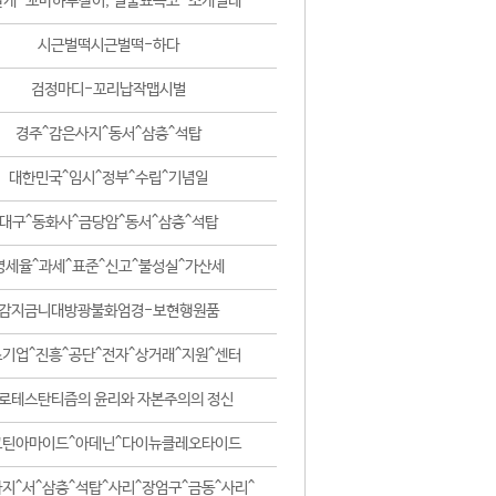
날개-꼬마하루살이, 털줄뾰족코-조개벌레
시근벌떡시근벌떡-하다
검정마디-꼬리납작맵시벌
경주^감은사지^동서^삼층^석탑
대한민국^임시^정부^수립^기념일
대구^동화사^금당암^동서^삼층^석탑
영세율^과세^표준^신고^불성실^가산세
감지금니대방광불화엄경-보현행원품
기업^진흥^공단^전자^상거래^지원^센터
로테스탄티즘의 윤리와 자본주의의 정신
코틴아마이드^아데닌^다이뉴클레오타이드
지^서^삼층^석탑^사리^장엄구^금동^사리^