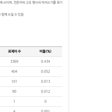
제어에 쓰이며, 전문어와 고유 명사의 띄어쓰기를 표기
 함께 쓰일 수 있음.
표제어 수
비율(%)
3369
0.434
404
0.052
101
0.013
90
0.012
1
0
4
0.001