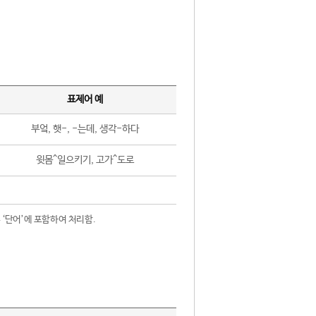
표제어 예
부엌, 햇-, -는데, 생각-하다
윗몸^일으키기, 고가^도로
 ‘단어’에 포함하여 처리함.