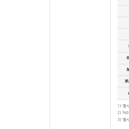
보
1) '
2) ‘
3) ‘