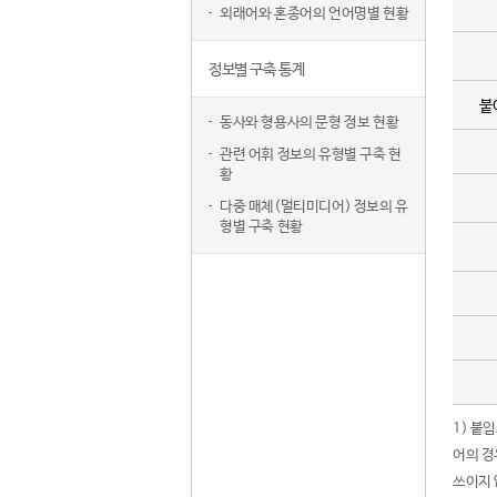
외래어와 혼종어의 언어명별 현황
정보별 구축 통계
붙
동사와 형용사의 문형 정보 현황
관련 어휘 정보의 유형별 구축 현
황
다중 매체(멀티미디어) 정보의 유
형별 구축 현황
1) 붙
어의 경
쓰이지 