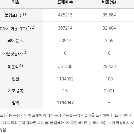
기호
표제어 수
비율(%)
1)
425213
35.584
붙임표(-)
2)
387214
32.404
여쓰기 허용 기호(^)
띄어 쓴 것
30947
2.59
3)
0
0
가운뎃점(·)
4)
351588
29.423
미분석
합산
1194962
100
기호 중복
15
0.001
합계
1194947
-
임표(-)는 독립된 단어 표제어의 직접 구성 성분을 분석한 결과를 표시하며 한 표제어에 한
우에도 최종 분석 결과만 보여 줌. 붙임표(-)가 쓰인 표제어는 띄어 쓰는 것이 허용되지 
않음.