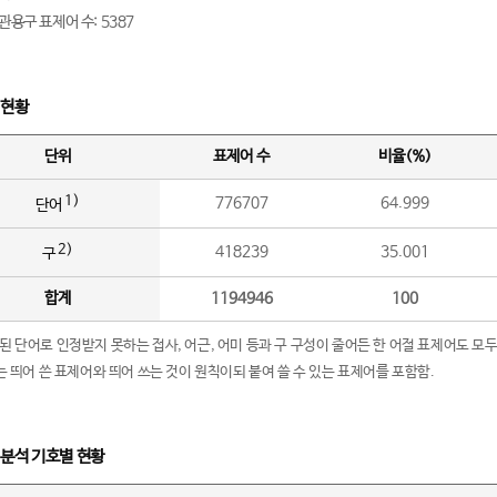
관용구 표제어 수: 5387
 현황
단위
표제어 수
비율(%)
1)
776707
64.999
단어
2)
418239
35.001
구
합계
1194946
100
립된 단어로 인정받지 못하는 접사, 어근, 어미 등과 구 구성이 줄어든 한 어절 표제어도 모두
구’는 띄어 쓴 표제어와 띄어 쓰는 것이 원칙이되 붙여 쓸 수 있는 표제어를 포함함.
 분석 기호별 현황