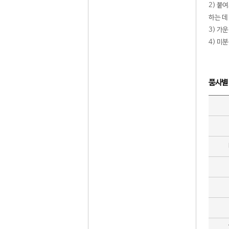
2) 붙
하는 데
3) 가
4) 미
품사별