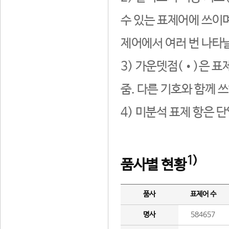
수 있는 표제어에 쓰이며
제어에서 여러 번 나타날
3) 가운뎃점(•)은 표
줌. 다른 기호와 함께 쓰
4) 미분석 표제 항은 
1)
품사별 현황
품사
표제어 수
명사
584657