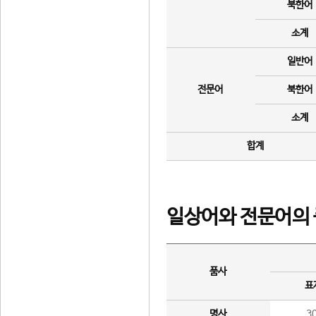
북한어
소계
일반어
전문어
북한어
소계
합계
일상어와 전문어의 
품사
표
명사
3