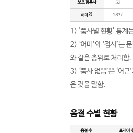
보조 형용사
52
2)
2837
어미
1) '품사별 현황' 통계
2) ‘어미’와 ‘접사’
와 같은 층위로 처리함.
3) ‘품사 없음’은 ‘어
은 것을 말함.
음절 수별 현황
음절 수
표제어 