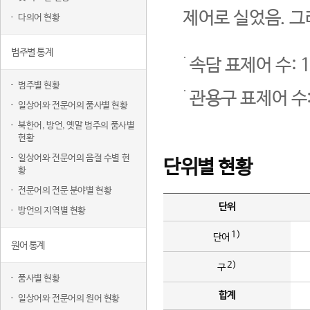
제어로 실었음. 그
다의어 현황
범주별 통계
속담 표제어 수: 1
범주별 현황
관용구 표제어 수:
일상어와 전문어의 품사별 현황
북한어, 방언, 옛말 범주의 품사별
현황
일상어와 전문어의 음절 수별 현
단위별 현황
황
전문어의 전문 분야별 현황
단위
방언의 지역별 현황
1)
단어
원어 통계
2)
구
품사별 현황
합계
일상어와 전문어의 원어 현황