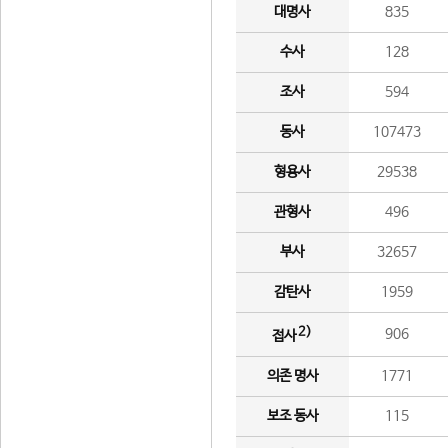
대명사
835
수사
128
조사
594
동사
107473
형용사
29538
관형사
496
부사
32657
감탄사
1959
2)
906
접사
의존 명사
1771
보조 동사
115