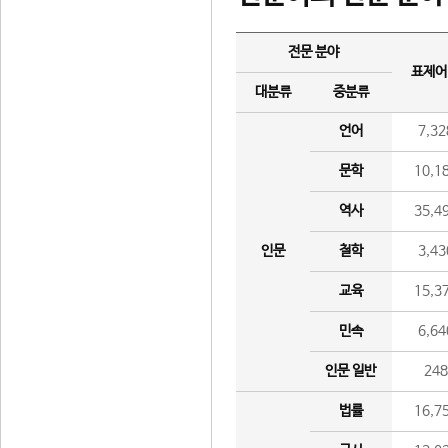
전문 분야
표제어
대분류
중분류
언어
7,32
문학
10,1
역사
35,4
인문
철학
3,43
교육
15,3
민속
6,64
인문 일반
24
법률
16,7