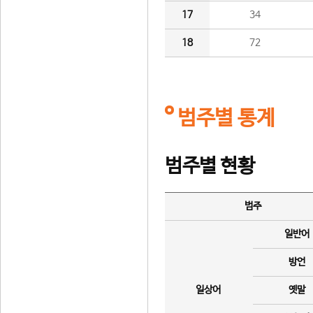
17
34
18
72
범주별 통계
범주별 현황
범주
일반어
방언
일상어
옛말