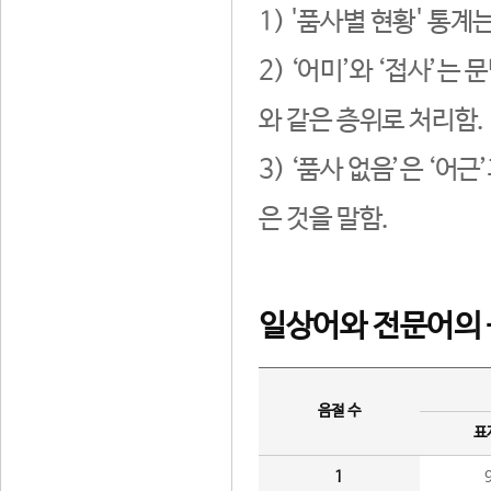
1) '품사별 현황' 통계
2) ‘어미’와 ‘접사’
와 같은 층위로 처리함.
3) ‘품사 없음’은 ‘어
은 것을 말함.
일상어와 전문어의 
음절 수
표
1