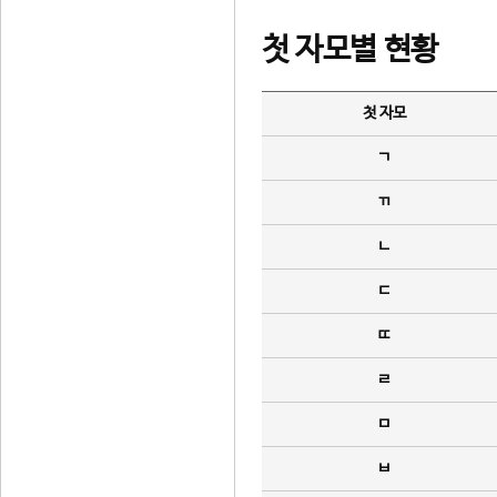
첫 자모별 현황
첫 자모
ㄱ
ㄲ
ㄴ
ㄷ
ㄸ
ㄹ
ㅁ
ㅂ