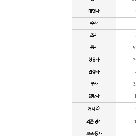
대명사
수사
조사
동사
9
형용사
2
관형사
부사
3
감탄사
2)
접사
의존 명사
보조 동사