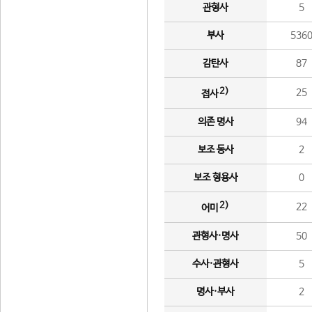
관형사
5
부사
536
감탄사
87
2)
25
접사
의존 명사
94
보조 동사
2
보조 형용사
0
2)
22
어미
관형사·명사
50
수사·관형사
5
명사·부사
2