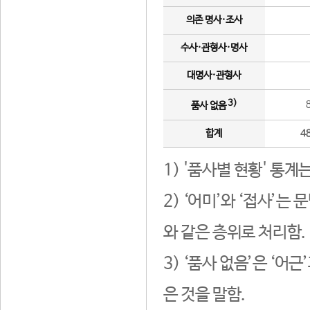
의존 명사·조사
수사·관형사·명사
대명사·관형사
3)
품사 없음
합계
4
1) '품사별 현황' 통계
2) ‘어미’와 ‘접사’
와 같은 층위로 처리함.
3) ‘품사 없음’은 ‘어
은 것을 말함.