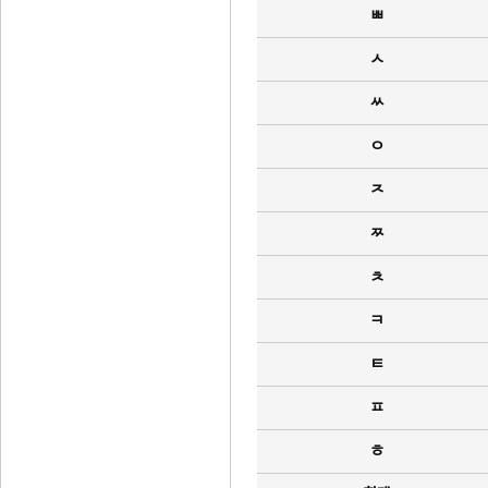
ㅃ
ㅅ
ㅆ
ㅇ
ㅈ
ㅉ
ㅊ
ㅋ
ㅌ
ㅍ
ㅎ