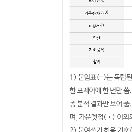
띄어 쓴 것
3)
가운뎃점(·)
4)
미분석
합산
기호 중복
합계
1) 붙임표(-)는 독립
한 표제어에 한 번만 씀
종 분석 결과만 보여 줌
며, 가운뎃점(•) 이외
2) 붙여쓰기 허용 기호