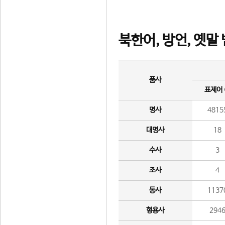
북한어, 방언, 옛말
품사
표제어
명사
4815
대명사
18
수사
3
조사
4
동사
1137
형용사
294