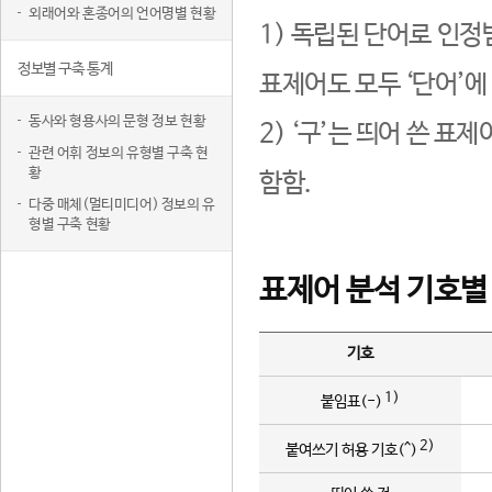
외래어와 혼종어의 언어명별 현황
1) 독립된 단어로 인정
정보별 구축 통계
표제어도 모두 ‘단어’에
동사와 형용사의 문형 정보 현황
2) ‘구’는 띄어 쓴 표
관련 어휘 정보의 유형별 구축 현
황
함함.
다중 매체(멀티미디어) 정보의 유
형별 구축 현황
표제어 분석 기호별
기호
1)
붙임표(-)
2)
붙여쓰기 허용 기호(^)