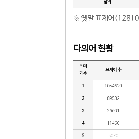
합계
※ 옛말 표제어(1281
다의어 현황
의미
표제어 수
개수
1
1054629
2
89532
3
26601
4
11460
5
5020