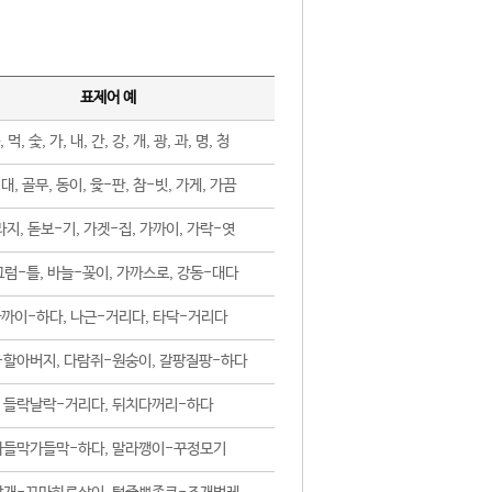
표제어 예
, 먹, 숯, 가, 내, 간, 강, 개, 광, 과, 명, 청
대, 골무, 동이, 윷-판, 참-빗, 가게, 가끔
지, 돋보-기, 가겟-집, 가까이, 가락-엿
럼-틀, 바늘-꽂이, 가까스로, 강동-대다
까이-하다, 나근-거리다, 타닥-거리다
-할아버지, 다람쥐-원숭이, 갈팡질팡-하다
들락날락-거리다, 뒤치다꺼리-하다
가들막가들막-하다, 말라깽이-꾸정모기