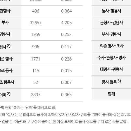
관형사
496
0.064
동사·형용사
부사
32657
4.205
관형사·감탄사
감탄사
1959
0.252
부사·감탄사
의존 명사·조사
2)
906
0.117
접사
수사·관형사·명사
의존 명사
1771
0.228
대명사·관형사
보조 동사
115
0.015
3)
조 형용사
52
0.007
품사 없음
합계
2)
2837
0.365
어미
품사별 현황' 통계는 '단어'를 대상으로 함.
어미’와 ‘접사’는 문법적으로 품사에 속하지 않지만 사용자 편의를 위하여 품사와 같은 층위로
품사 없음’은 ‘어근’과 구 구성이 줄어든 한 어절 표제어로 품사 정보를 주지 않은 것을 말함.