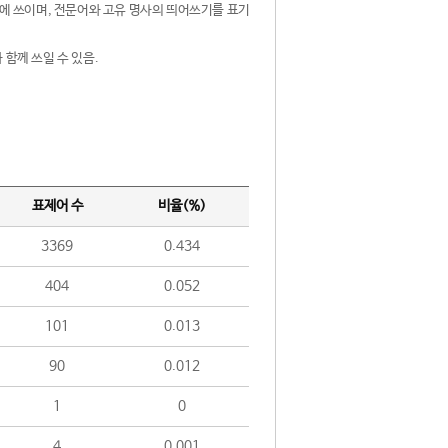
제어에 쓰이며, 전문어와 고유 명사의 띄어쓰기를 표기
 함께 쓰일 수 있음.
표제어 수
비율(%)
3369
0.434
404
0.052
101
0.013
90
0.012
1
0
4
0.001