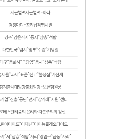
날개-꼬마하루살이, 털줄뾰족코-조개벌레
시근벌떡시근벌떡-하다
검정마디-꼬리납작맵시벌
경주^감은사지^동서^삼층^석탑
대한민국^임시^정부^수립^기념일
대구^동화사^금당암^동서^삼층^석탑
영세율^과세^표준^신고^불성실^가산세
감지금니대방광불화엄경-보현행원품
기업^진흥^공단^전자^상거래^지원^센터
로테스탄티즘의 윤리와 자본주의의 정신
코틴아마이드^아데닌^다이뉴클레오타이드
지^서^삼층^석탑^사리^장엄구^금동^사리^