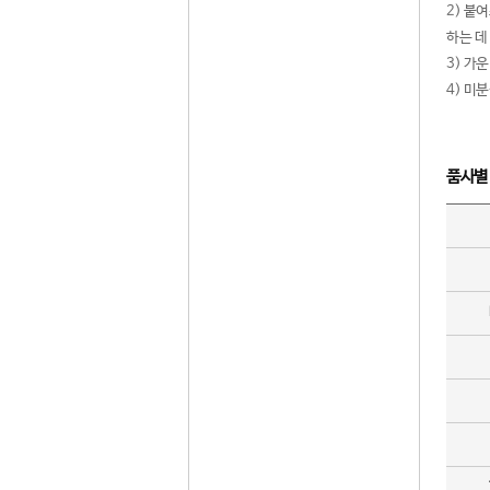
2) 붙
하는 데
3) 가
4) 미
품사별