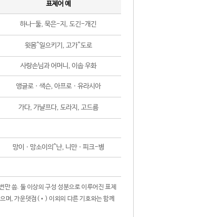
표제어 예
하나-둘, 묵은-지, 도긴-개긴
윗몸^일으키기, 고가^도로
사랑손님과 어머니, 이솝 우화
앵글로ㆍ색슨, 아프로ㆍ유라시아
가다, 가냘프다, 도라지, 고드름
망이ㆍ망소이의^난, 니만ㆍ피크-병
 번만 씀. 둘 이상의 구성 성분으로 이루어진 표제
않으며, 가운뎃점(•) 이외의 다른 기호와는 함께