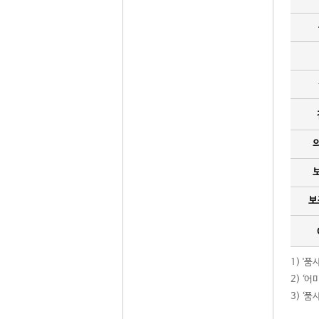
보
1) '
2) ‘
3) ‘