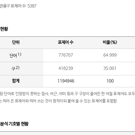
관용구 표제어 수: 5387
 현황
단위
표제어 수
비율(%)
1)
776707
64.999
단어
2)
418239
35.001
구
합계
1194946
100
립된 단어로 인정받지 못하는 접사, 어근, 어미 등과 구 구성이 줄어든 한 어절 표제어도 모두
구’는 띄어 쓴 표제어와 띄어 쓰는 것이 원칙이되 붙여 쓸 수 있는 표제어를 포함함.
 분석 기호별 현황