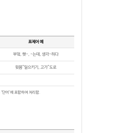
표제어 예
부엌, 햇-, -는데, 생각-하다
윗몸^일으키기, 고가^도로
 ‘단어’에 포함하여 처리함.