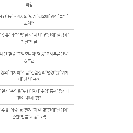
외함
사건^등^관련자의^명예^회복에^관한^특별^
조치법
^후유^의증^등^환자^지원^및^단체^설립에^
관한^법률
니틴^혈증^고암모니아^혈증^고시투룰린뇨^
증후군
청의^위치와^각급^검찰청의^명칭^및^위치
에^관한^규정
^일시^수입을^위한^일시^수입^통관^증서에
^관한^관세^협약
^후유^의증^등^환자^지원^및^단체^설립에^
관한^법률^시행^규칙