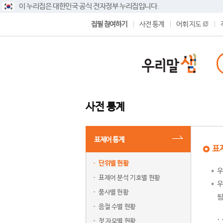
이 누리집은 대한민국 공식 전자정부 누리집입니다.
집필 참여하기
사전 통계
어휘 지도
사전 통계
표제어 통계
표
단위별 현황
우
표제어 분석 기호별 현황
우
품사별 현황
됨
음절 수별 현황
첫 자모별 현황