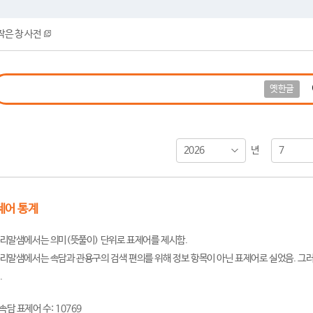
작은 창 사전
옛한글
2026
7
년
제어 통계
리말샘에서는 의미(뜻풀이) 단위로 표제어를 제시함.
리말샘에서는 속담과 관용구의 검색 편의를 위해 정보 항목이 아닌 표제어로 실었음. 그러
.
속담 표제어 수: 10769