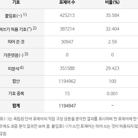
기호
표제어 수
비율(%)
1)
425213
35.584
붙임표(-)
2)
387214
32.404
여쓰기 허용 기호(^)
띄어 쓴 것
30947
2.59
3)
0
0
가운뎃점(·)
4)
351588
29.423
미분석
합산
1194962
100
기호 중복
15
0.001
합계
1194947
-
임표(-)는 독립된 단어 표제어의 직접 구성 성분을 분석한 결과를 표시하며 한 표제어에 한
우에도 최종 분석 결과만 보여 줌. 붙임표(-)가 쓰인 표제어는 띄어 쓰는 것이 허용되지 
않음.