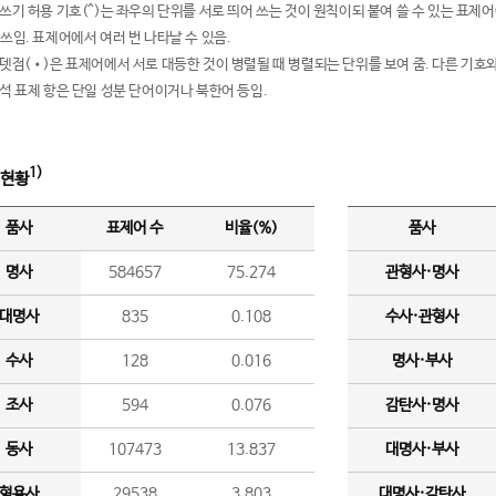
여쓰기 허용 기호(^)는 좌우의 단위를 서로 띄어 쓰는 것이 원칙이되 붙여 쓸 수 있는 표
 쓰임. 표제어에서 여러 번 나타날 수 있음.
운뎃점(•)은 표제어에서 서로 대등한 것이 병렬될 때 병렬되는 단위를 보여 줌. 다른 기호와
분석 표제 항은 단일 성분 단어이거나 북한어 등임.
1)
 현황
품사
표제어 수
비율(%)
품사
명사
584657
75.274
관형사·명사
대명사
835
0.108
수사·관형사
수사
128
0.016
명사·부사
조사
594
0.076
감탄사·명사
동사
107473
13.837
대명사·부사
형용사
29538
3.803
대명사·감탄사