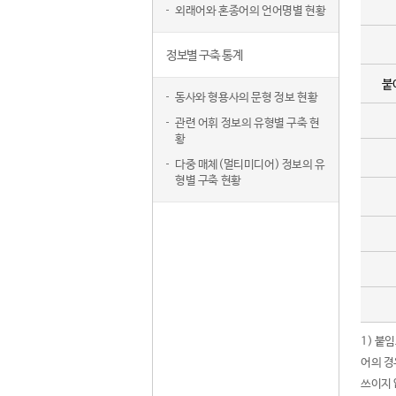
외래어와 혼종어의 언어명별 현황
정보별 구축 통계
붙
동사와 형용사의 문형 정보 현황
관련 어휘 정보의 유형별 구축 현
황
다중 매체(멀티미디어) 정보의 유
형별 구축 현황
1) 붙
어의 경
쓰이지 