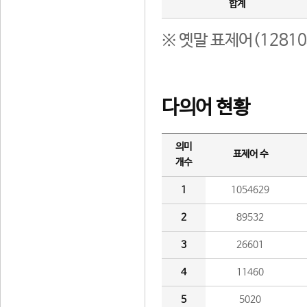
합계
※ 옛말 표제어(1281
다의어 현황
의미
표제어 수
개수
1
1054629
2
89532
3
26601
4
11460
5
5020