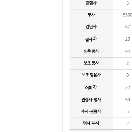
관형사
5
부사
536
감탄사
87
2)
25
접사
의존 명사
94
보조 동사
2
보조 형용사
0
2)
22
어미
관형사·명사
50
수사·관형사
5
명사·부사
2