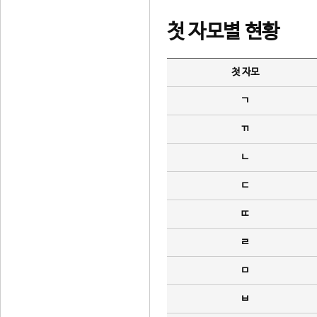
첫 자모별 현황
첫 자모
ㄱ
ㄲ
ㄴ
ㄷ
ㄸ
ㄹ
ㅁ
ㅂ