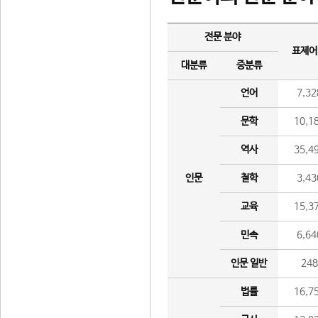
전문 분야
표제어
대분류
중분류
언어
7,32
문학
10,1
역사
35,4
인문
철학
3,43
교육
15,3
민속
6,64
인문 일반
24
법률
16,7