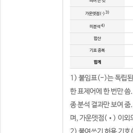
띄어 쓴 것
3)
가운뎃점(·)
4)
미분석
합산
기호 중복
합계
1) 붙임표(-)는 독립
한 표제어에 한 번만 씀
종 분석 결과만 보여 줌
며, 가운뎃점(•) 이외
2) 붙여쓰기 허용 기호