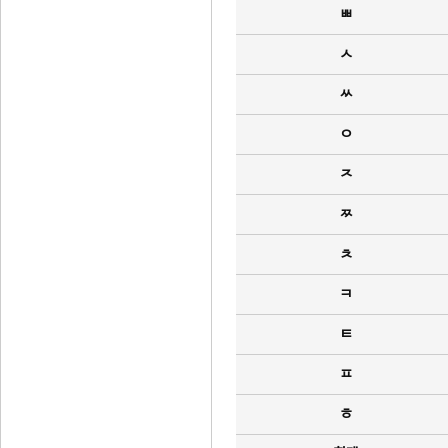
ㅃ
ㅅ
ㅆ
ㅇ
ㅈ
ㅉ
ㅊ
ㅋ
ㅌ
ㅍ
ㅎ