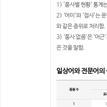
1) '품사별 현황' 통계
2) ‘어미’와 ‘접사’
와 같은 층위로 처리함.
3) ‘품사 없음’은 ‘어
은 것을 말함.
일상어와 전문어의 
음절 수
표
1