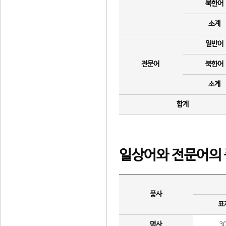
북한어
소계
일반어
전문어
북한어
소계
합계
일상어와 전문어의 
품사
표
명사
3