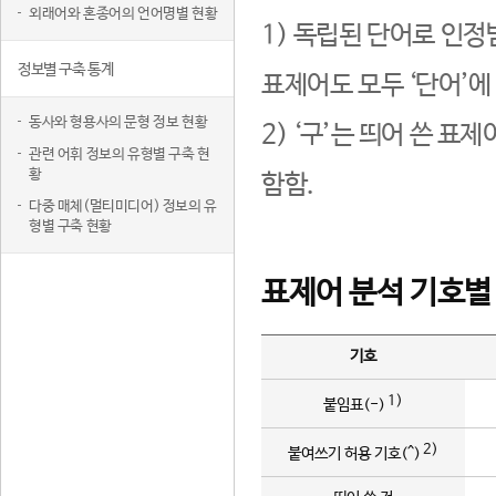
외래어와 혼종어의 언어명별 현황
1) 독립된 단어로 인정
정보별 구축 통계
표제어도 모두 ‘단어’에
동사와 형용사의 문형 정보 현황
2) ‘구’는 띄어 쓴 표
관련 어휘 정보의 유형별 구축 현
황
함함.
다중 매체(멀티미디어) 정보의 유
형별 구축 현황
표제어 분석 기호별
기호
1)
붙임표(-)
2)
붙여쓰기 허용 기호(^)