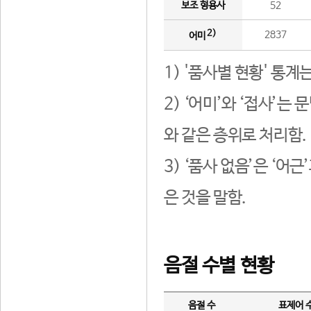
보조 형용사
52
2)
2837
어미
1) '품사별 현황' 통계
2) ‘어미’와 ‘접사’
와 같은 층위로 처리함.
3) ‘품사 없음’은 ‘어
은 것을 말함.
음절 수별 현황
음절 수
표제어 