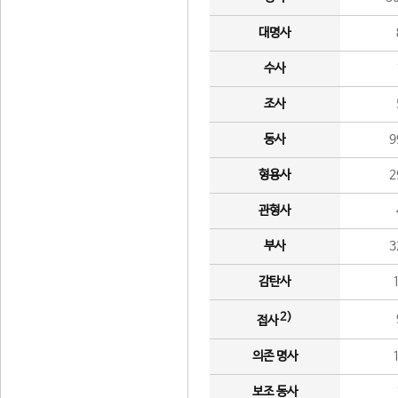
대명사
수사
조사
동사
9
형용사
2
관형사
부사
3
감탄사
2)
접사
의존 명사
보조 동사