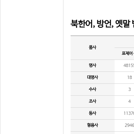
북한어, 방언, 옛말
품사
표제어
명사
4815
대명사
18
수사
3
조사
4
동사
1137
형용사
294