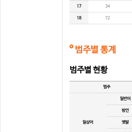
17
34
18
72
범주별 통계
범주별 현황
범주
일반어
방언
일상어
옛말