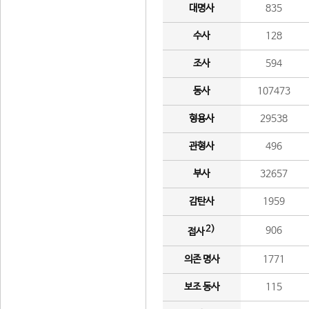
대명사
835
수사
128
조사
594
동사
107473
형용사
29538
관형사
496
부사
32657
감탄사
1959
2)
906
접사
의존 명사
1771
보조 동사
115