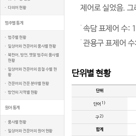
제어로 실었음. 그
다의어 현황
범주별 통계
속담 표제어 수: 1
범주별 현황
관용구 표제어 수:
일상어와 전문어의 품사별 현황
북한어, 방언, 옛말 범주의 품사별
현황
일상어와 전문어의 음절 수별 현
단위별 현황
황
전문어의 전문 분야별 현황
단위
방언의 지역별 현황
1)
단어
원어 통계
2)
구
품사별 현황
합계
일상어와 전문어의 원어 현황