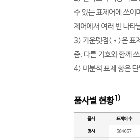
수 있는 표제어에 쓰이며
제어에서 여러 번 나타날
3) 가운뎃점(•)은 표
줌. 다른 기호와 함께 쓰
4) 미분석 표제 항은 
1)
품사별 현황
품사
표제어 수
명사
584657