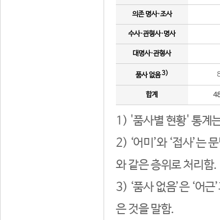
의존 명사·조사
수사·관형사·명사
대명사·관형사
3)
품사 없음
합계
4
1) '품사별 현황' 통계
2) ‘어미’와 ‘접사’
와 같은 층위로 처리함.
3) ‘품사 없음’은 ‘어
은 것을 말함.