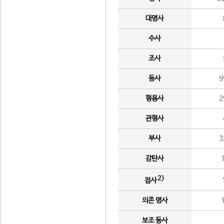
대명사
수사
조사
동사
9
형용사
2
관형사
부사
3
감탄사
2)
접사
의존 명사
보조 동사