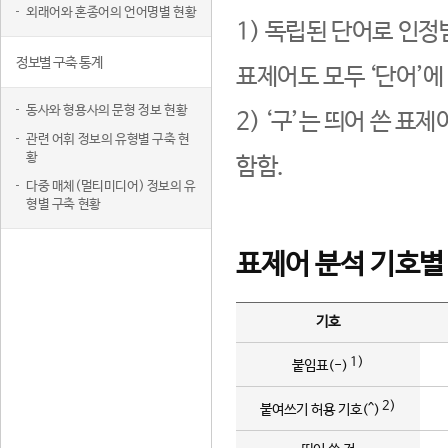
외래어와 혼종어의 언어명별 현황
1) 독립된 단어로 인정
정보별 구축 통계
표제어도 모두 ‘단어’에
동사와 형용사의 문형 정보 현황
2) ‘구’는 띄어 쓴 표
관련 어휘 정보의 유형별 구축 현
황
함함.
다중 매체(멀티미디어) 정보의 유
형별 구축 현황
표제어 분석 기호별
기호
1)
붙임표(-)
2)
붙여쓰기 허용 기호(^)