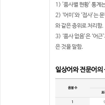
1) '품사별 현황' 통계
2) ‘어미’와 ‘접사’
와 같은 층위로 처리함.
3) ‘품사 없음’은 ‘어
은 것을 말함.
일상어와 전문어의 
음절 수
표
1