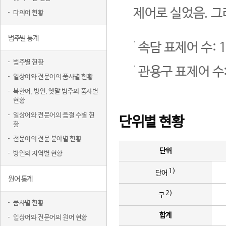
제어로 실었음. 그
다의어 현황
범주별 통계
속담 표제어 수: 1
범주별 현황
관용구 표제어 수:
일상어와 전문어의 품사별 현황
북한어, 방언, 옛말 범주의 품사별
현황
일상어와 전문어의 음절 수별 현
단위별 현황
황
전문어의 전문 분야별 현황
단위
방언의 지역별 현황
1)
단어
원어 통계
2)
구
품사별 현황
합계
일상어와 전문어의 원어 현황