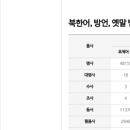
북한어, 방언, 옛말
품사
표제어
명사
4815
대명사
18
수사
3
조사
4
동사
1137
형용사
294