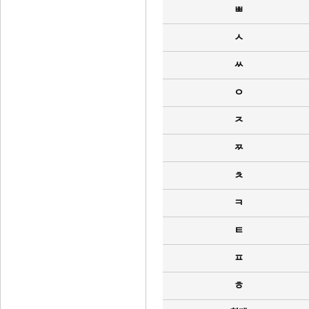
ㅃ
ㅅ
ㅆ
ㅇ
ㅈ
ㅉ
ㅊ
ㅋ
ㅌ
ㅍ
ㅎ