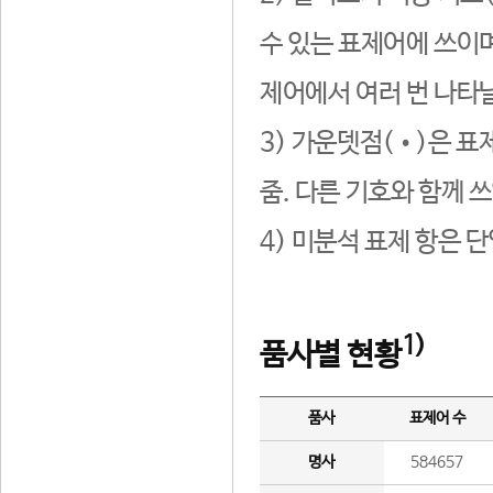
수 있는 표제어에 쓰이며
제어에서 여러 번 나타날
3) 가운뎃점(•)은 표
줌. 다른 기호와 함께 쓰
4) 미분석 표제 항은 
1)
품사별 현황
품사
표제어 수
명사
584657