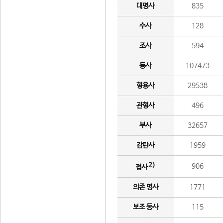
대명사
835
수사
128
조사
594
동사
107473
형용사
29538
관형사
496
부사
32657
감탄사
1959
2)
906
접사
의존 명사
1771
보조 동사
115