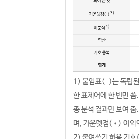
띄어 쓴 것
3)
가운뎃점(·)
4)
미분석
합산
기호 중복
합계
1) 붙임표(-)는 독립
한 표제어에 한 번만 씀
종 분석 결과만 보여 줌
며, 가운뎃점(•) 이외
2) 붙여쓰기 허용 기호