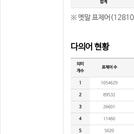
합계
※ 옛말 표제어(1281
다의어 현황
의미
표제어 수
개수
1
1054629
2
89532
3
26601
4
11460
5
5020