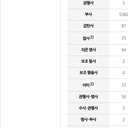
관형사
5
부사
536
감탄사
87
2)
25
접사
의존 명사
94
보조 동사
2
보조 형용사
0
2)
22
어미
관형사·명사
50
수사·관형사
5
명사·부사
2