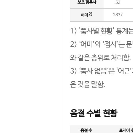
보조 형용사
52
2)
2837
어미
1) '품사별 현황' 통계
2) ‘어미’와 ‘접사’
와 같은 층위로 처리함.
3) ‘품사 없음’은 ‘어
은 것을 말함.
음절 수별 현황
음절 수
표제어 