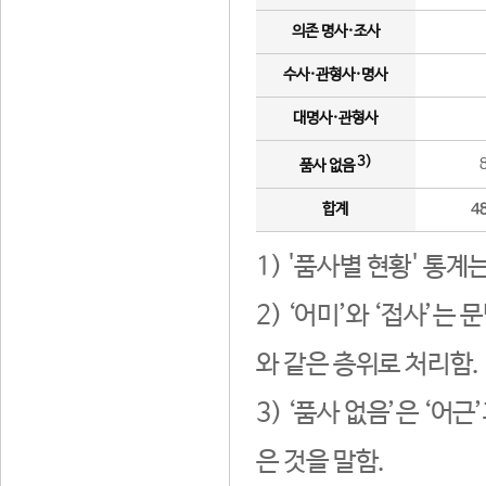
의존 명사·조사
수사·관형사·명사
대명사·관형사
3)
품사 없음
합계
4
1) '품사별 현황' 통계
2) ‘어미’와 ‘접사’
와 같은 층위로 처리함.
3) ‘품사 없음’은 ‘어
은 것을 말함.