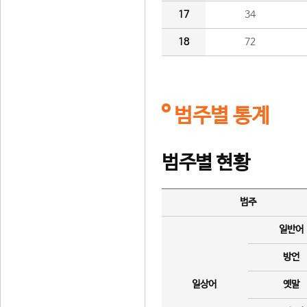
17
34
18
72
범주별 통계
범주별 현황
범주
일반어
방언
일상어
옛말