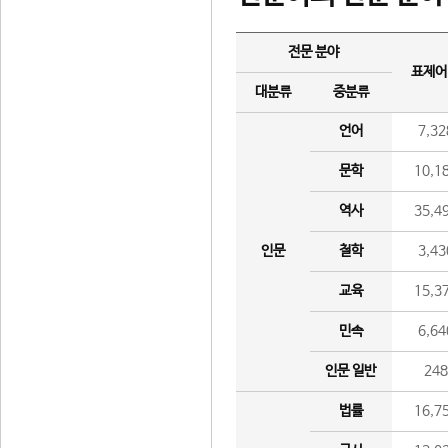
전문 분야
표제어
대분류
중분류
언어
7,32
문학
10,1
역사
35,4
인문
철학
3,43
교육
15,3
민속
6,64
인문 일반
24
법률
16,7