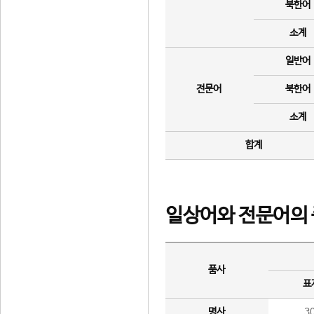
북한어
소계
일반어
전문어
북한어
소계
합계
일상어와 전문어의 
품사
표
명사
3