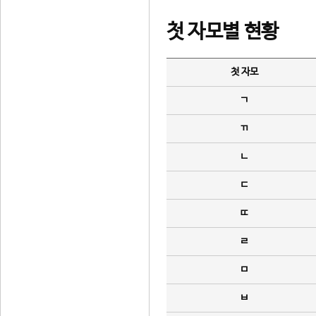
첫 자모별 현황
첫 자모
ㄱ
ㄲ
ㄴ
ㄷ
ㄸ
ㄹ
ㅁ
ㅂ