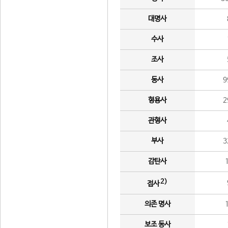
대명사
수사
조사
동사
9
형용사
2
관형사
부사
3
감탄사
2)
접사
의존 명사
보조 동사