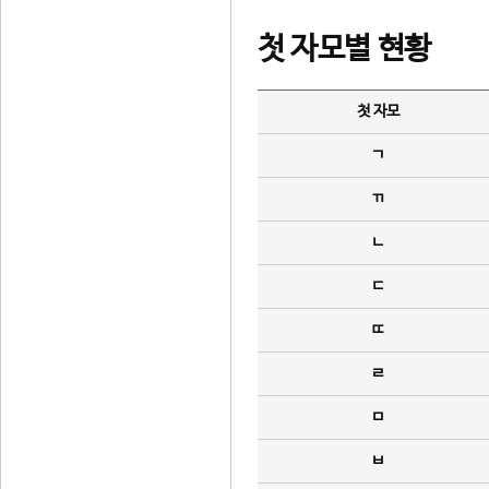
첫 자모별 현황
첫 자모
ㄱ
ㄲ
ㄴ
ㄷ
ㄸ
ㄹ
ㅁ
ㅂ