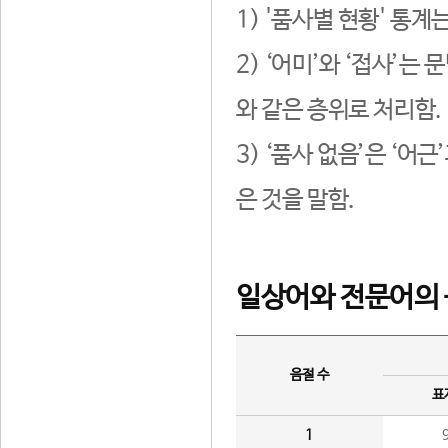
1) '품사별 현황' 통계
2) ‘어미’와 ‘접사’
와 같은 층위로 처리함.
3) ‘품사 없음’은 ‘어
은 것을 말함.
일상어와 전문어의 
음절 수
표
1