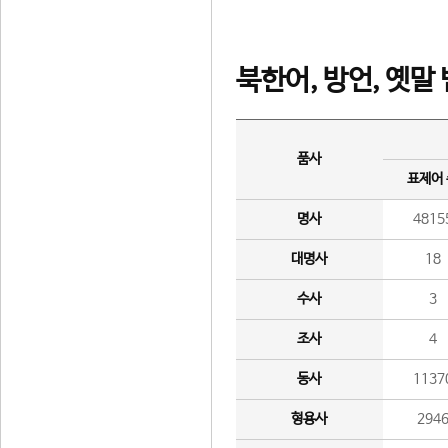
북한어, 방언, 옛말
품사
표제어
명사
4815
대명사
18
수사
3
조사
4
동사
1137
형용사
294