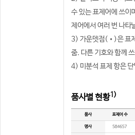
수 있는 표제어에 쓰이며
제어에서 여러 번 나타날
3) 가운뎃점(•)은 표
줌. 다른 기호와 함께 쓰
4) 미분석 표제 항은 
1)
품사별 현황
품사
표제어 수
명사
584657