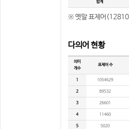
합계
※ 옛말 표제어(1281
다의어 현황
의미
표제어 수
개수
1
1054629
2
89532
3
26601
4
11460
5
5020