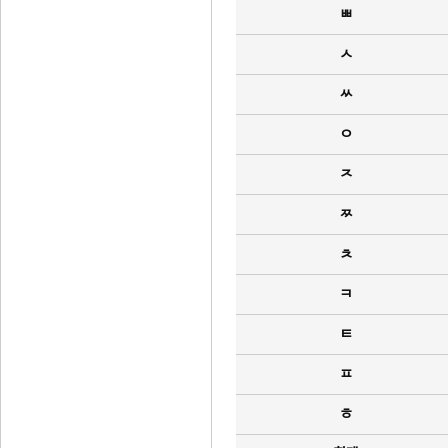
ㅃ
ㅅ
ㅆ
ㅇ
ㅈ
ㅉ
ㅊ
ㅋ
ㅌ
ㅍ
ㅎ