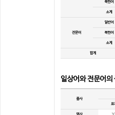
북한어
소계
일반어
전문어
북한어
소계
합계
일상어와 전문어의 
품사
표
명사
3