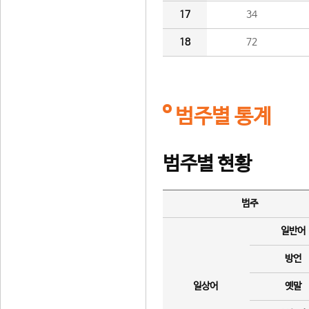
17
34
18
72
범주별 통계
범주별 현황
범주
일반어
방언
일상어
옛말