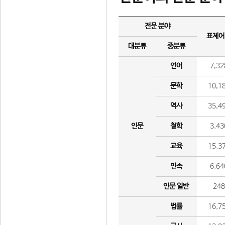
전문 분야
표제어
대분류
중분류
언어
7,32
문학
10,1
역사
35,4
인문
철학
3,43
교육
15,3
민속
6,64
인문 일반
24
법률
16,7