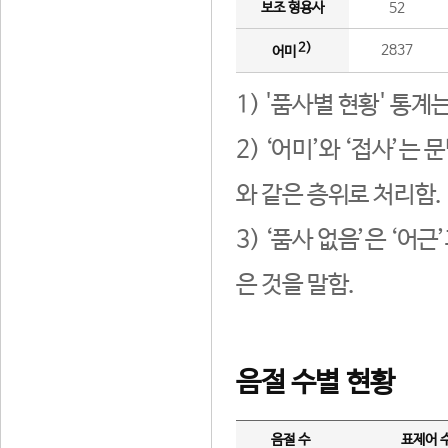
보조 형용사
52
2)
2837
어미
1) '품사별 현황' 통계
2) ‘어미’와 ‘접사’
와 같은 층위로 처리함.
3) ‘품사 없음’은 ‘어
은 것을 말함.
음절 수별 현황
음절 수
표제어 