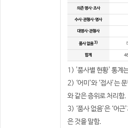
의존 명사·조사
수사·관형사·명사
대명사·관형사
3)
품사 없음
합계
4
1) '품사별 현황' 통계
2) ‘어미’와 ‘접사’
와 같은 층위로 처리함.
3) ‘품사 없음’은 ‘어
은 것을 말함.