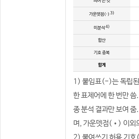
띄어 쓴 것
3)
가운뎃점(·)
4)
미분석
합산
기호 중복
합계
1) 붙임표(-)는 독립
한 표제어에 한 번만 씀
종 분석 결과만 보여 줌
며, 가운뎃점(•) 이외
2) 붙여쓰기 허용 기호