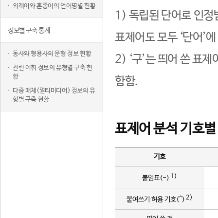
외래어와 혼종어의 언어명별 현황
1) 독립된 단어로 인정
정보별 구축 통계
표제어도 모두 ‘단어’에
동사와 형용사의 문형 정보 현황
2) ‘구’는 띄어 쓴 표
관련 어휘 정보의 유형별 구축 현
황
함함.
다중 매체(멀티미디어) 정보의 유
형별 구축 현황
표제어 분석 기호별
기호
1)
붙임표(-)
2)
붙여쓰기 허용 기호(^)