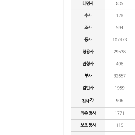
대명사
835
수사
128
조사
594
동사
107473
형용사
29538
관형사
496
부사
32657
감탄사
1959
2)
906
접사
의존 명사
1771
보조 동사
115