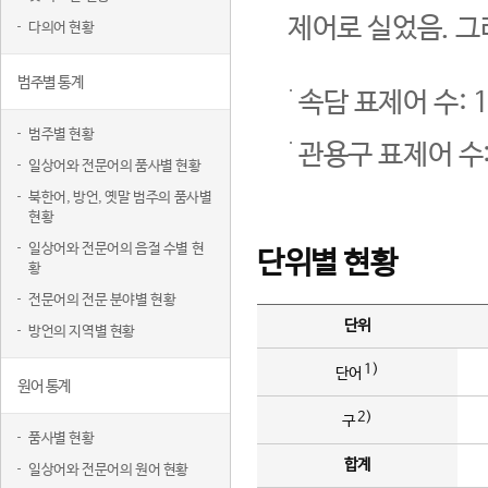
제어로 실었음. 그
다의어 현황
범주별 통계
속담 표제어 수: 1
범주별 현황
관용구 표제어 수:
일상어와 전문어의 품사별 현황
북한어, 방언, 옛말 범주의 품사별
현황
일상어와 전문어의 음절 수별 현
단위별 현황
황
전문어의 전문 분야별 현황
단위
방언의 지역별 현황
1)
단어
원어 통계
2)
구
품사별 현황
합계
일상어와 전문어의 원어 현황