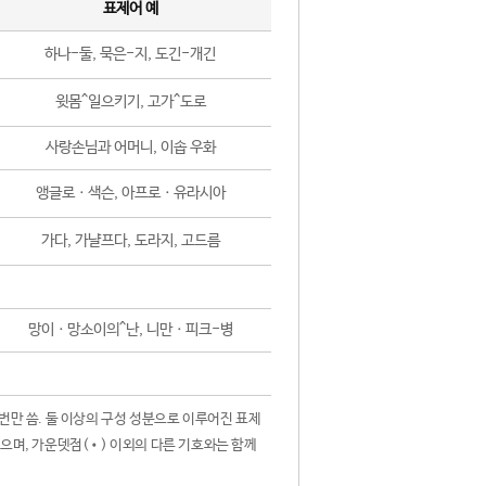
표제어 예
하나-둘, 묵은-지, 도긴-개긴
윗몸^일으키기, 고가^도로
사랑손님과 어머니, 이솝 우화
앵글로ㆍ색슨, 아프로ㆍ유라시아
가다, 가냘프다, 도라지, 고드름
망이ㆍ망소이의^난, 니만ㆍ피크-병
 번만 씀. 둘 이상의 구성 성분으로 이루어진 표제
않으며, 가운뎃점(•) 이외의 다른 기호와는 함께