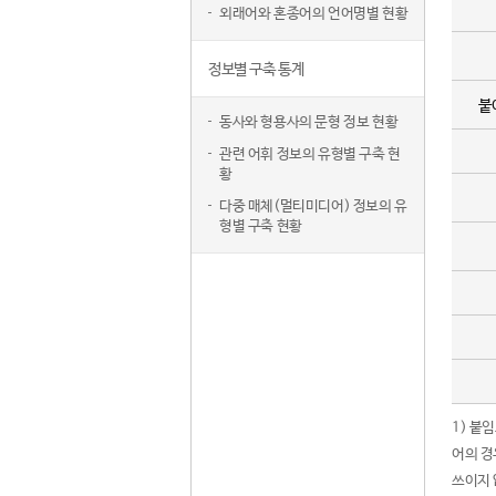
외래어와 혼종어의 언어명별 현황
정보별 구축 통계
붙
동사와 형용사의 문형 정보 현황
관련 어휘 정보의 유형별 구축 현
황
다중 매체(멀티미디어) 정보의 유
형별 구축 현황
1) 붙
어의 경
쓰이지 