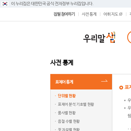
이 누리집은 대한민국 공식 전자정부 누리집입니다.
집필 참여하기
사전 통계
어휘 지도
사전 통계
표제어 통계
표
단위별 현황
우
표제어 분석 기호별 현황
우
품사별 현황
됨
음절 수별 현황
첫 자모별 현황