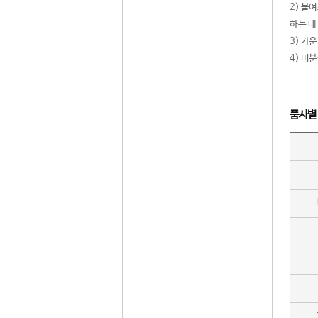
2) 붙
하는 데
3) 가
4) 미
품사별