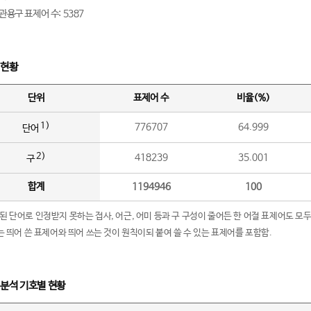
관용구 표제어 수: 5387
 현황
단위
표제어 수
비율(%)
1)
776707
64.999
단어
2)
418239
35.001
구
합계
1194946
100
립된 단어로 인정받지 못하는 접사, 어근, 어미 등과 구 구성이 줄어든 한 어절 표제어도 모두
구’는 띄어 쓴 표제어와 띄어 쓰는 것이 원칙이되 붙여 쓸 수 있는 표제어를 포함함.
 분석 기호별 현황