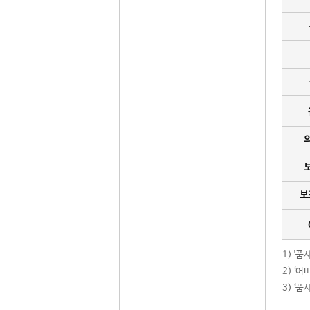
보
1) '
2) ‘
3) ‘