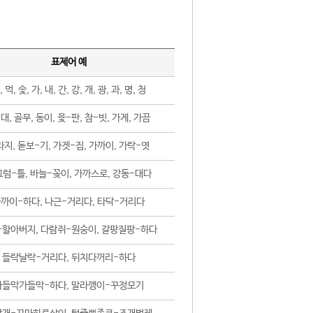
표제어 예
, 먹, 숯, 가, 내, 간, 강, 개, 광, 과, 명, 청
대, 골무, 동이, 윷-판, 참-빗, 가게, 가끔
지, 돋보-기, 가겟-집, 가까이, 가락-엿
럼-틀, 바늘-꽂이, 가까스로, 강동-대다
까이-하다, 나근-거리다, 타닥-거리다
-할아버지, 다람쥐-원숭이, 갈팡질팡-하다
들락날락-거리다, 뒤치다꺼리-하다
가들막가들막-하다, 말라깽이-꾸정모기