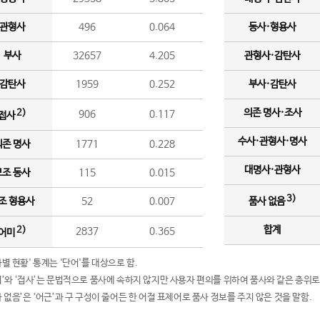
관형사
496
0.064
동사·형용사
부사
32657
4.205
관형사·감탄사
감탄사
1959
0.252
부사·감탄사
의존 명사·조사
2)
906
0.117
접사
수사·관형사·명사
의존 명사
1771
0.228
대명사·관형사
보조 동사
115
0.015
3)
조 형용사
52
0.007
품사 없음
합계
2)
2837
0.365
어미
품사별 현황' 통계는 '단어'를 대상으로 함.
어미’와 ‘접사’는 문법적으로 품사에 속하지 않지만 사용자 편의를 위하여 품사와 같은 층위로
품사 없음’은 ‘어근’과 구 구성이 줄어든 한 어절 표제어로 품사 정보를 주지 않은 것을 말함.