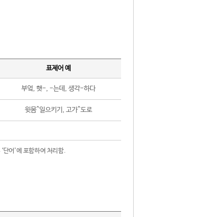
표제어 예
부엌, 햇-, -는데, 생각-하다
윗몸^일으키기, 고가^도로
 ‘단어’에 포함하여 처리함.