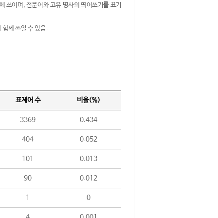
제어에 쓰이며, 전문어와 고유 명사의 띄어쓰기를 표기
 함께 쓰일 수 있음.
표제어 수
비율(%)
3369
0.434
404
0.052
101
0.013
90
0.012
1
0
4
0.001