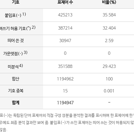
기호
표제어 수
비율(%)
1)
425213
35.584
붙임표(-)
2)
387214
32.404
여쓰기 허용 기호(^)
띄어 쓴 것
30947
2.59
3)
0
0
가운뎃점(·)
4)
351588
29.423
미분석
합산
1194962
100
기호 중복
15
0.001
합계
1194947
-
임표(-)는 독립된 단어 표제어의 직접 구성 성분을 분석한 결과를 표시하며 한 표제어에 한
우에도 최종 분석 결과만 보여 줌. 붙임표(-)가 쓰인 표제어는 띄어 쓰는 것이 허용되지 
않음.