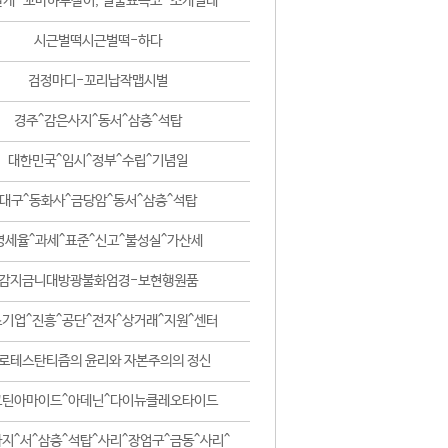
날개-꼬마하루살이, 털줄뾰족코-조개벌레
시근벌떡시근벌떡-하다
검정마디-꼬리납작맵시벌
경주^감은사지^동서^삼층^석탑
대한민국^임시^정부^수립^기념일
대구^동화사^금당암^동서^삼층^석탑
영세율^과세^표준^신고^불성실^가산세
감지금니대방광불화엄경-보현행원품
기업^진흥^공단^전자^상거래^지원^센터
로테스탄티즘의 윤리와 자본주의의 정신
코틴아마이드^아데닌^다이뉴클레오타이드
지^서^삼층^석탑^사리^장엄구^금동^사리^