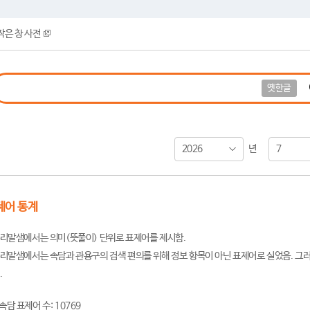
작은 창 사전
옛한글
2026
7
년
제어 통계
리말샘에서는 의미(뜻풀이) 단위로 표제어를 제시함.
리말샘에서는 속담과 관용구의 검색 편의를 위해 정보 항목이 아닌 표제어로 실었음. 그러
.
속담 표제어 수: 10769