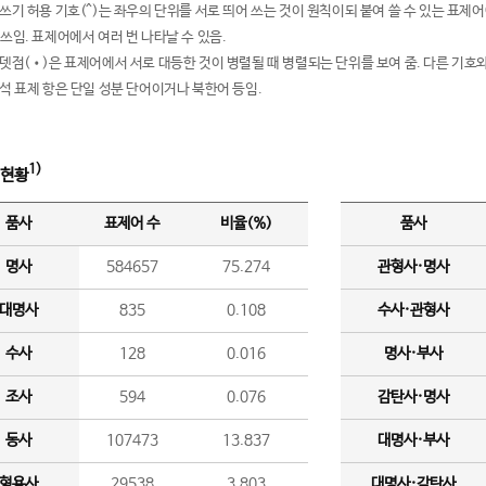
여쓰기 허용 기호(^)는 좌우의 단위를 서로 띄어 쓰는 것이 원칙이되 붙여 쓸 수 있는 표
 쓰임. 표제어에서 여러 번 나타날 수 있음.
운뎃점(•)은 표제어에서 서로 대등한 것이 병렬될 때 병렬되는 단위를 보여 줌. 다른 기호와
분석 표제 항은 단일 성분 단어이거나 북한어 등임.
1)
 현황
품사
표제어 수
비율(%)
품사
명사
584657
75.274
관형사·명사
대명사
835
0.108
수사·관형사
수사
128
0.016
명사·부사
조사
594
0.076
감탄사·명사
동사
107473
13.837
대명사·부사
형용사
29538
3.803
대명사·감탄사