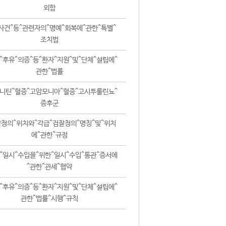
외함
사건^등^관련자의^명예^회복에^관한^특별^
조치법
^후유^의증^등^환자^지원^및^단체^설립에^
관한^법률
니틴^혈증^고암모니아^혈증^고시투룰린뇨^
증후군
청의^위치와^각급^검찰청의^명칭^및^위치
에^관한^규정
^일시^수입을^위한^일시^수입^통관^증서에
^관한^관세^협약
^후유^의증^등^환자^지원^및^단체^설립에^
관한^법률^시행^규칙