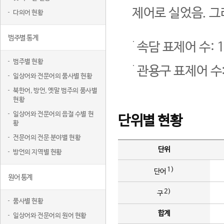
제어로 실었음. 그
다의어 현황
범주별 통계
속담 표제어 수: 1
범주별 현황
관용구 표제어 수:
일상어와 전문어의 품사별 현황
북한어, 방언, 옛말 범주의 품사별
현황
일상어와 전문어의 음절 수별 현
단위별 현황
황
전문어의 전문 분야별 현황
단위
방언의 지역별 현황
1)
단어
원어 통계
2)
구
품사별 현황
합계
일상어와 전문어의 원어 현황