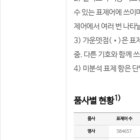
수 있는 표제어에 쓰이며
제어에서 여러 번 나타날
3) 가운뎃점(•)은 표
줌. 다른 기호와 함께 쓰
4) 미분석 표제 항은 
1)
품사별 현황
품사
표제어 수
명사
584657