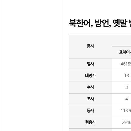
북한어, 방언, 옛말
품사
표제어
명사
4815
대명사
18
수사
3
조사
4
동사
1137
형용사
294