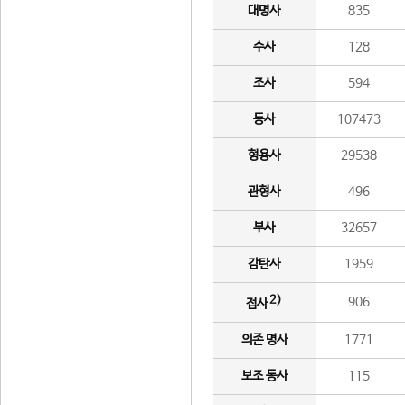
대명사
835
수사
128
조사
594
동사
107473
형용사
29538
관형사
496
부사
32657
감탄사
1959
2)
906
접사
의존 명사
1771
보조 동사
115