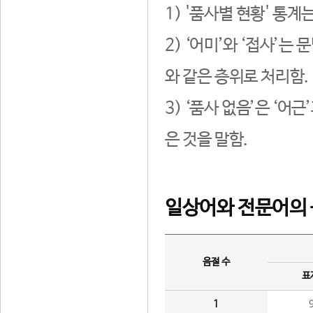
1) '품사별 현황' 통계
2) ‘어미’와 ‘접사’
와 같은 층위로 처리함.
3) ‘품사 없음’은 ‘어
은 것을 말함.
일상어와 전문어의 
음절 수
표
1