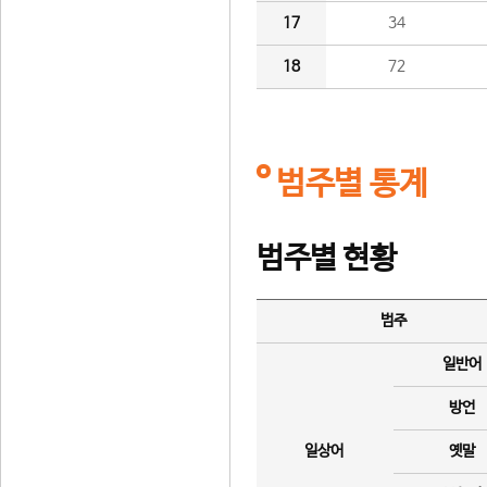
17
34
18
72
범주별 통계
범주별 현황
범주
일반어
방언
일상어
옛말