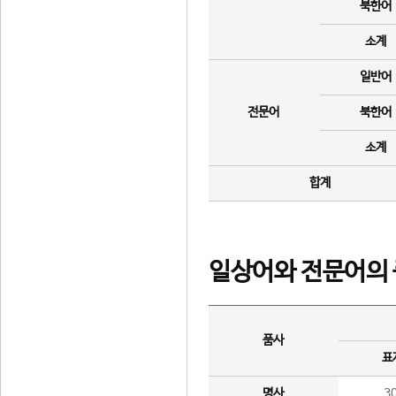
북한어
소계
일반어
전문어
북한어
소계
합계
일상어와 전문어의 
품사
표
명사
3