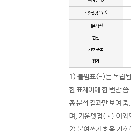
띄어 쓴 것
3)
가운뎃점(·)
4)
미분석
합산
기호 중복
합계
1) 붙임표(-)는 독립
한 표제어에 한 번만 씀
종 분석 결과만 보여 줌
며, 가운뎃점(•) 이외
2) 붙여쓰기 허용 기호