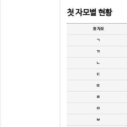
첫 자모별 현황
첫 자모
ㄱ
ㄲ
ㄴ
ㄷ
ㄸ
ㄹ
ㅁ
ㅂ