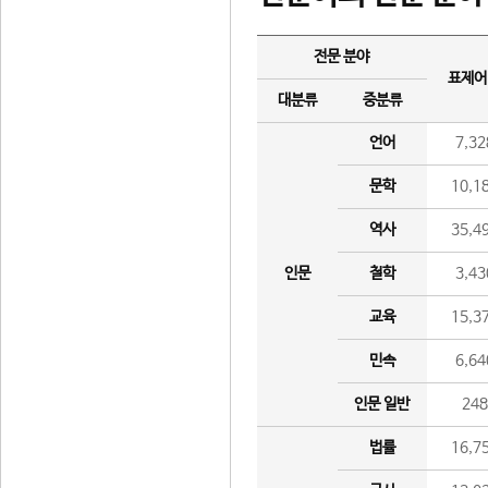
전문 분야
표제어
대분류
중분류
언어
7,32
문학
10,1
역사
35,4
인문
철학
3,43
교육
15,3
민속
6,64
인문 일반
24
법률
16,7