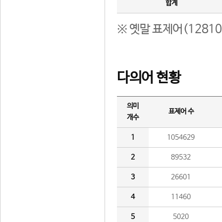
합계
※ 옛말 표제어(1281
다의어 현황
의미
표제어 수
개수
1
1054629
2
89532
3
26601
4
11460
5
5020