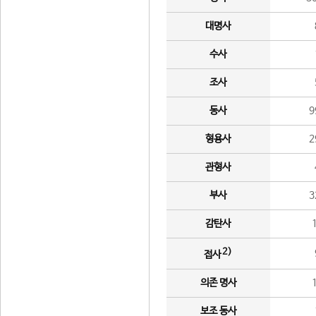
대명사
수사
조사
동사
9
형용사
2
관형사
부사
3
감탄사
2)
접사
의존 명사
보조 동사