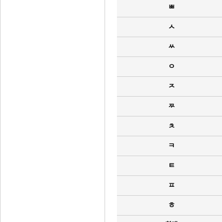
ㅃ
ㅅ
ㅆ
ㅇ
ㅈ
ㅉ
ㅊ
ㅋ
ㅌ
ㅍ
ㅎ