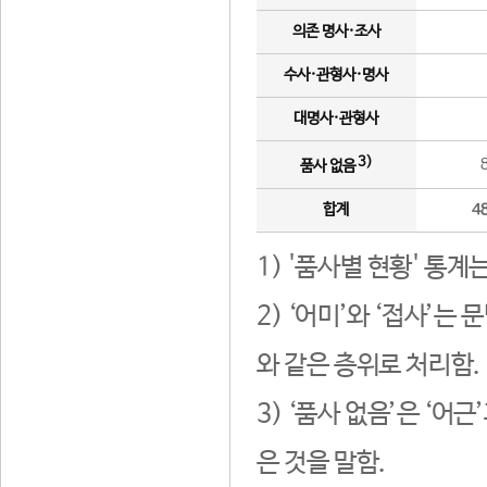
의존 명사·조사
수사·관형사·명사
대명사·관형사
3)
품사 없음
합계
4
1) '품사별 현황' 통계
2) ‘어미’와 ‘접사’
와 같은 층위로 처리함.
3) ‘품사 없음’은 ‘어
은 것을 말함.