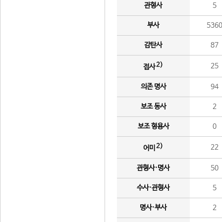
관형사
5
부사
536
감탄사
87
2)
25
접사
의존 명사
94
보조 동사
2
보조 형용사
0
2)
22
어미
관형사·명사
50
수사·관형사
5
명사·부사
2