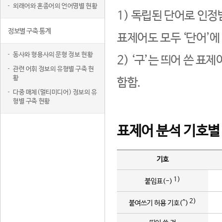
외래어와 혼종어의 언어명별 현황
1) 독립된 단어로 인정
정보별 구축 통계
표제어도 모두 ‘단어’에
동사와 형용사의 문형 정보 현황
2) ‘구’는 띄어 쓴 표
관련 어휘 정보의 유형별 구축 현
황
함함.
다중 매체(멀티미디어) 정보의 유
형별 구축 현황
표제어 분석 기호별
기호
1)
붙임표(-)
2)
붙여쓰기 허용 기호(^)