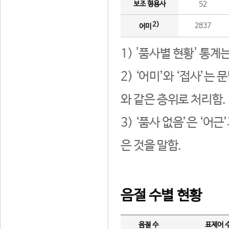
보조 형용사
52
2)
2837
어미
1) '품사별 현황' 통계
2) ‘어미’와 ‘접사’
와 같은 층위로 처리함.
3) ‘품사 없음’은 ‘어
은 것을 말함.
음절 수별 현황
음절 수
표제어 