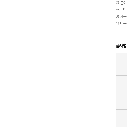
2) 붙
하는 데
3) 가
4) 미
품사별