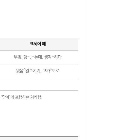
표제어 예
부엌, 햇-, -는데, 생각-하다
윗몸^일으키기, 고가^도로
 ‘단어’에 포함하여 처리함.