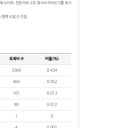
제어에 쓰이며, 전문어와 고유 명사의 띄어쓰기를 표기
 함께 쓰일 수 있음.
표제어 수
비율(%)
3369
0.434
404
0.052
101
0.013
90
0.012
1
0
4
0.001