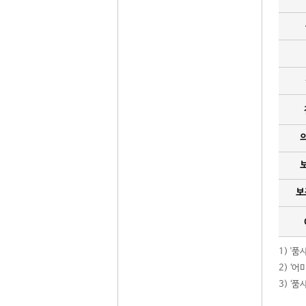
보
1) '
2) ‘
3) ‘