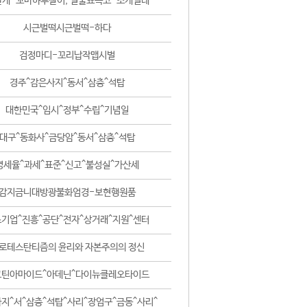
날개-꼬마하루살이, 털줄뾰족코-조개벌레
시근벌떡시근벌떡-하다
검정마디-꼬리납작맵시벌
경주^감은사지^동서^삼층^석탑
대한민국^임시^정부^수립^기념일
대구^동화사^금당암^동서^삼층^석탑
영세율^과세^표준^신고^불성실^가산세
감지금니대방광불화엄경-보현행원품
기업^진흥^공단^전자^상거래^지원^센터
로테스탄티즘의 윤리와 자본주의의 정신
코틴아마이드^아데닌^다이뉴클레오타이드
지^서^삼층^석탑^사리^장엄구^금동^사리^