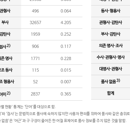
관형사
496
0.064
동사·형용사
부사
32657
4.205
관형사·감탄사
감탄사
1959
0.252
부사·감탄사
의존 명사·조사
2)
906
0.117
접사
수사·관형사·명사
의존 명사
1771
0.228
대명사·관형사
보조 동사
115
0.015
3)
조 형용사
52
0.007
품사 없음
합계
2)
2837
0.365
어미
품사별 현황' 통계는 '단어'를 대상으로 함.
어미’와 ‘접사’는 문법적으로 품사에 속하지 않지만 사용자 편의를 위하여 품사와 같은 층위로
품사 없음’은 ‘어근’과 구 구성이 줄어든 한 어절 표제어로 품사 정보를 주지 않은 것을 말함.