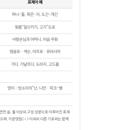
표제어 예
하나-둘, 묵은-지, 도긴-개긴
윗몸^일으키기, 고가^도로
사랑손님과 어머니, 이솝 우화
앵글로ㆍ색슨, 아프로ㆍ유라시아
가다, 가냘프다, 도라지, 고드름
망이ㆍ망소이의^난, 니만ㆍ피크-병
 번만 씀. 둘 이상의 구성 성분으로 이루어진 표제
않으며, 가운뎃점(•) 이외의 다른 기호와는 함께