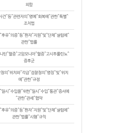
외함
사건^등^관련자의^명예^회복에^관한^특별^
조치법
^후유^의증^등^환자^지원^및^단체^설립에^
관한^법률
니틴^혈증^고암모니아^혈증^고시투룰린뇨^
증후군
청의^위치와^각급^검찰청의^명칭^및^위치
에^관한^규정
^일시^수입을^위한^일시^수입^통관^증서에
^관한^관세^협약
^후유^의증^등^환자^지원^및^단체^설립에^
관한^법률^시행^규칙