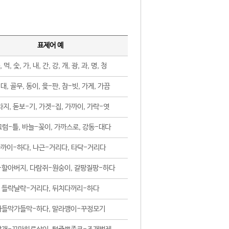
표제어 예
, 먹, 숯, 가, 내, 간, 강, 개, 광, 과, 명, 청
대, 골무, 동이, 윷-판, 참-빗, 가게, 가끔
지, 돋보-기, 가겟-집, 가까이, 가락-엿
럼-틀, 바늘-꽂이, 가까스로, 강동-대다
까이-하다, 나근-거리다, 타닥-거리다
-할아버지, 다람쥐-원숭이, 갈팡질팡-하다
들락날락-거리다, 뒤치다꺼리-하다
가들막가들막-하다, 말라깽이-꾸정모기