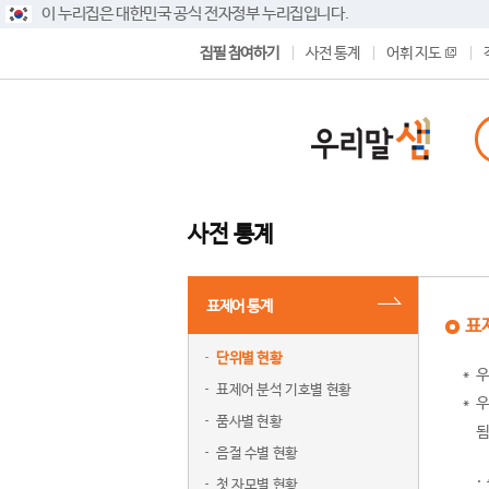
이 누리집은 대한민국 공식 전자정부 누리집입니다.
집필 참여하기
사전 통계
어휘 지도
사전 통계
표제어 통계
표
단위별 현황
우
표제어 분석 기호별 현황
우
품사별 현황
됨
음절 수별 현황
첫 자모별 현황