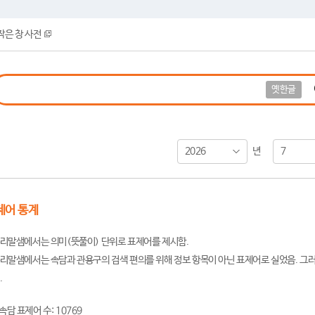
작은 창 사전
옛한글
2026
7
년
제어 통계
리말샘에서는 의미(뜻풀이) 단위로 표제어를 제시함.
리말샘에서는 속담과 관용구의 검색 편의를 위해 정보 항목이 아닌 표제어로 실었음. 그러
.
속담 표제어 수: 10769