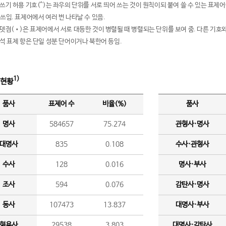
여쓰기 허용 기호(^)는 좌우의 단위를 서로 띄어 쓰는 것이 원칙이되 붙여 쓸 수 있는 표
 쓰임. 표제어에서 여러 번 나타날 수 있음.
운뎃점(•)은 표제어에서 서로 대등한 것이 병렬될 때 병렬되는 단위를 보여 줌. 다른 기호와
분석 표제 항은 단일 성분 단어이거나 북한어 등임.
1)
 현황
품사
표제어 수
비율(%)
품사
명사
584657
75.274
관형사·명사
대명사
835
0.108
수사·관형사
수사
128
0.016
명사·부사
조사
594
0.076
감탄사·명사
동사
107473
13.837
대명사·부사
형용사
29538
3.803
대명사·감탄사