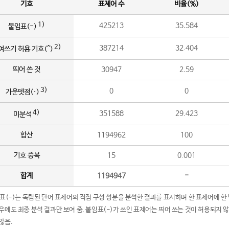
기호
표제어 수
비율(%)
1)
425213
35.584
붙임표(-)
2)
387214
32.404
여쓰기 허용 기호(^)
띄어 쓴 것
30947
2.59
3)
0
0
가운뎃점(·)
4)
351588
29.423
미분석
합산
1194962
100
기호 중복
15
0.001
합계
1194947
-
임표(-)는 독립된 단어 표제어의 직접 구성 성분을 분석한 결과를 표시하며 한 표제어에 한
우에도 최종 분석 결과만 보여 줌. 붙임표(-)가 쓰인 표제어는 띄어 쓰는 것이 허용되지 
않음.