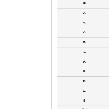
ㅃ
ㅅ
ㅆ
ㅇ
ㅈ
ㅉ
ㅊ
ㅋ
ㅌ
ㅍ
ㅎ