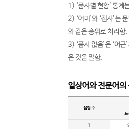
1) '품사별 현황' 통계
2) ‘어미’와 ‘접사’
와 같은 층위로 처리함.
3) ‘품사 없음’은 ‘어
은 것을 말함.
일상어와 전문어의 
음절 수
표
1