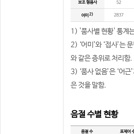
보조 형용사
52
2)
2837
어미
1) '품사별 현황' 통계
2) ‘어미’와 ‘접사’
와 같은 층위로 처리함.
3) ‘품사 없음’은 ‘어
은 것을 말함.
음절 수별 현황
음절 수
표제어 