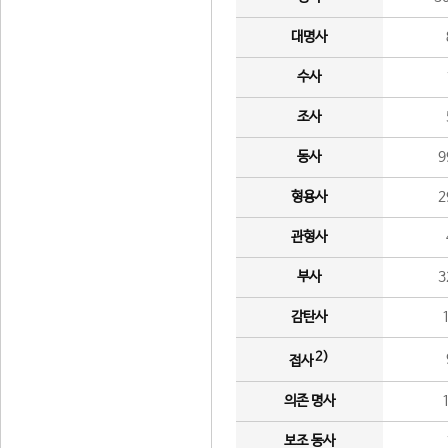
대명사
수사
조사
동사
9
형용사
2
관형사
부사
3
감탄사
2)
접사
의존 명사
보조 동사