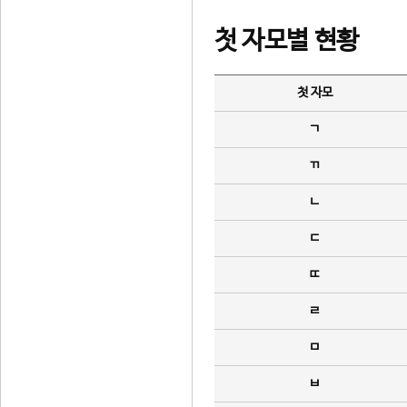
첫 자모별 현황
첫 자모
ㄱ
ㄲ
ㄴ
ㄷ
ㄸ
ㄹ
ㅁ
ㅂ