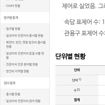
제어로 실었음. 그
다의어 현황
범주별 통계
속담 표제어 수: 1
범주별 현황
관용구 표제어 수:
일상어와 전문어의 품사별 현황
북한어, 방언, 옛말 범주의 품사별
현황
일상어와 전문어의 음절 수별 현
단위별 현황
황
전문어의 전문 분야별 현황
단위
방언의 지역별 현황
1)
단어
원어 통계
2)
구
품사별 현황
합계
일상어와 전문어의 원어 현황