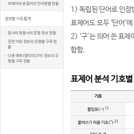
외래어와 혼종어의 언어명별 현황
1) 독립된 단어로 인정
정보별 구축 통계
표제어도 모두 ‘단어’에
동사와 형용사의 문형 정보 현황
2) ‘구’는 띄어 쓴 표
관련 어휘 정보의 유형별 구축 현
황
함함.
다중 매체(멀티미디어) 정보의 유
형별 구축 현황
표제어 분석 기호별
기호
1)
붙임표(-)
2)
붙여쓰기 허용 기호(^)