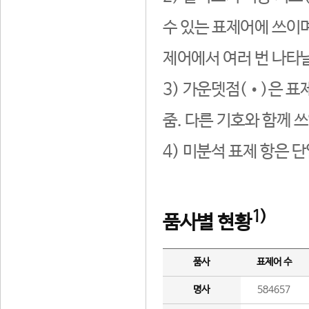
수 있는 표제어에 쓰이며
제어에서 여러 번 나타날
3) 가운뎃점(•)은 표
줌. 다른 기호와 함께 쓰
4) 미분석 표제 항은 
1)
품사별 현황
품사
표제어 수
명사
584657