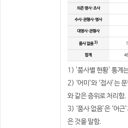
의존 명사·조사
수사·관형사·명사
대명사·관형사
3)
품사 없음
합계
4
1) '품사별 현황' 통계
2) ‘어미’와 ‘접사’
와 같은 층위로 처리함.
3) ‘품사 없음’은 ‘어
은 것을 말함.