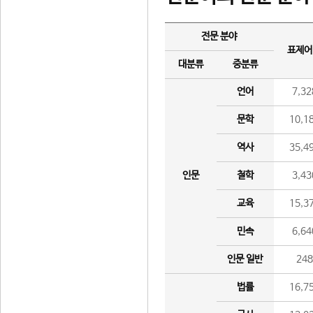
전문 분야
표제어
대분류
중분류
언어
7,32
문학
10,1
역사
35,4
인문
철학
3,43
교육
15,3
민속
6,64
인문 일반
24
법률
16,7