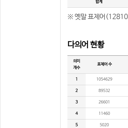
합계
※ 옛말 표제어(1281
다의어 현황
의미
표제어 수
개수
1
1054629
2
89532
3
26601
4
11460
5
5020