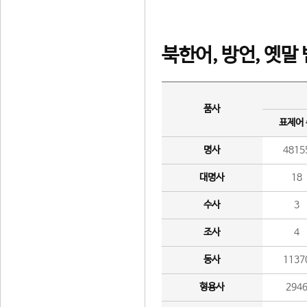
북한어, 방언, 옛말
품사
표제어
명사
4815
대명사
18
수사
3
조사
4
동사
1137
형용사
294