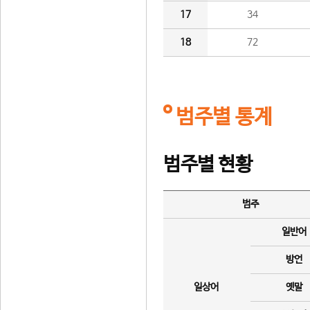
17
34
18
72
범주별 통계
범주별 현황
범주
일반어
방언
일상어
옛말