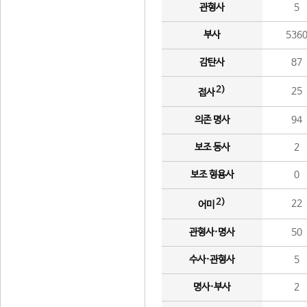
관형사
5
부사
536
감탄사
87
2)
25
접사
의존 명사
94
보조 동사
2
보조 형용사
0
2)
22
어미
관형사·명사
50
수사·관형사
5
명사·부사
2