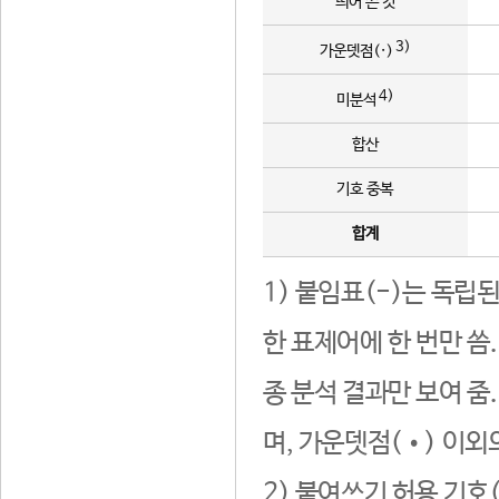
띄어 쓴 것
3)
가운뎃점(·)
4)
미분석
합산
기호 중복
합계
1) 붙임표(-)는 독립
한 표제어에 한 번만 씀
종 분석 결과만 보여 줌
며, 가운뎃점(•) 이외
2) 붙여쓰기 허용 기호