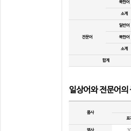
북한어
소계
일반어
전문어
북한어
소계
합계
일상어와 전문어의 
품사
표
명사
3