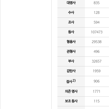
대명사
835
수사
128
조사
594
동사
107473
형용사
29538
관형사
496
부사
32657
감탄사
1959
2)
906
접사
의존 명사
1771
보조 동사
115