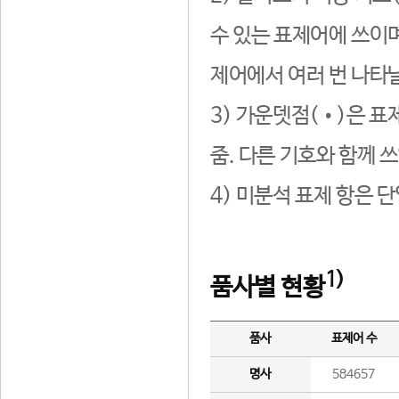
수 있는 표제어에 쓰이며
제어에서 여러 번 나타날
3) 가운뎃점(•)은 표
줌. 다른 기호와 함께 쓰
4) 미분석 표제 항은 
1)
품사별 현황
품사
표제어 수
명사
584657