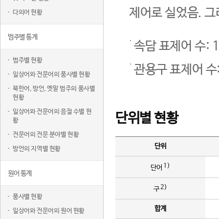
제어로 실었음. 그
다의어 현황
범주별 통계
속담 표제어 수: 1
범주별 현황
관용구 표제어 수:
일상어와 전문어의 품사별 현황
북한어, 방언, 옛말 범주의 품사별
현황
일상어와 전문어의 음절 수별 현
단위별 현황
황
전문어의 전문 분야별 현황
단위
방언의 지역별 현황
1)
단어
원어 통계
2)
구
품사별 현황
합계
일상어와 전문어의 원어 현황