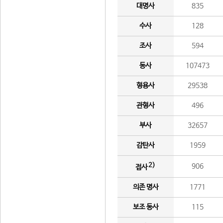
대명사
835
수사
128
조사
594
동사
107473
형용사
29538
관형사
496
부사
32657
감탄사
1959
2)
906
접사
의존 명사
1771
보조 동사
115