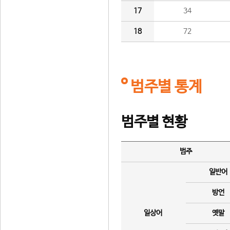
17
34
18
72
범주별 통계
범주별 현황
범주
일반어
방언
일상어
옛말