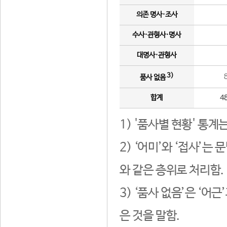
의존 명사·조사
수사·관형사·명사
대명사·관형사
3)
품사 없음
합계
4
1) '품사별 현황' 통계
2) ‘어미’와 ‘접사’
와 같은 층위로 처리함.
3) ‘품사 없음’은 ‘어
은 것을 말함.