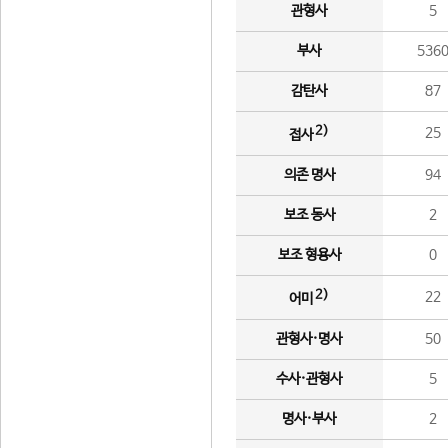
관형사
5
부사
536
감탄사
87
2)
25
접사
의존 명사
94
보조 동사
2
보조 형용사
0
2)
22
어미
관형사·명사
50
수사·관형사
5
명사·부사
2