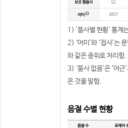
보조 형용사
52
2)
2837
어미
1) '품사별 현황' 통계
2) ‘어미’와 ‘접사’
와 같은 층위로 처리함.
3) ‘품사 없음’은 ‘어
은 것을 말함.
음절 수별 현황
음절 수
표제어 