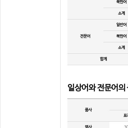
북한어
소계
일반어
전문어
북한어
소계
합계
일상어와 전문어의 
품사
표
명사
3