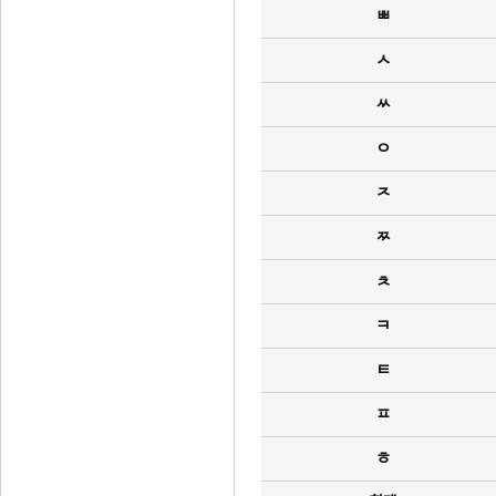
ㅃ
ㅅ
ㅆ
ㅇ
ㅈ
ㅉ
ㅊ
ㅋ
ㅌ
ㅍ
ㅎ