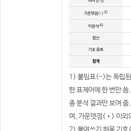
띄어 쓴 것
3)
가운뎃점(·)
4)
미분석
합산
기호 중복
합계
1) 붙임표(-)는 독립
한 표제어에 한 번만 씀
종 분석 결과만 보여 줌
며, 가운뎃점(•) 이외
2) 붙여쓰기 허용 기호