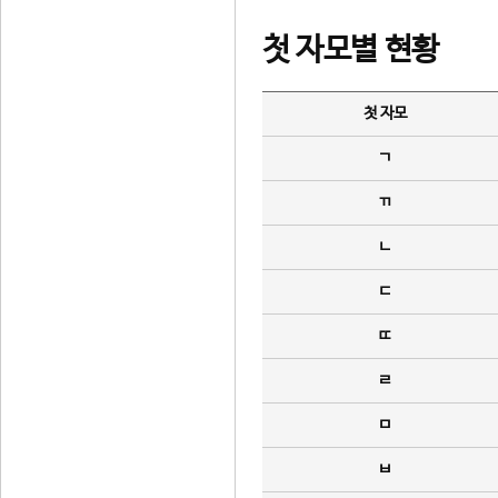
첫 자모별 현황
첫 자모
ㄱ
ㄲ
ㄴ
ㄷ
ㄸ
ㄹ
ㅁ
ㅂ