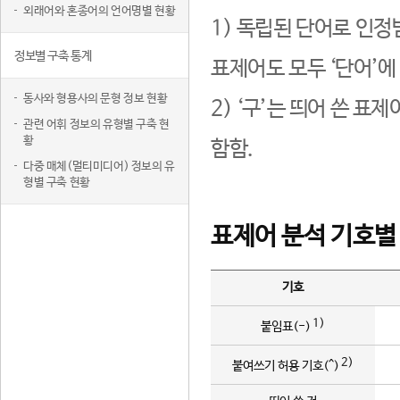
외래어와 혼종어의 언어명별 현황
1) 독립된 단어로 인정
정보별 구축 통계
표제어도 모두 ‘단어’에
동사와 형용사의 문형 정보 현황
2) ‘구’는 띄어 쓴 표
관련 어휘 정보의 유형별 구축 현
황
함함.
다중 매체(멀티미디어) 정보의 유
형별 구축 현황
표제어 분석 기호별
기호
1)
붙임표(-)
2)
붙여쓰기 허용 기호(^)