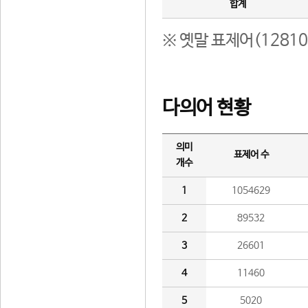
합계
※ 옛말 표제어(1281
다의어 현황
의미
표제어 수
개수
1
1054629
2
89532
3
26601
4
11460
5
5020