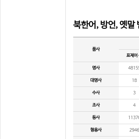
북한어, 방언, 옛말
품사
표제어
명사
4815
대명사
18
수사
3
조사
4
동사
1137
형용사
294