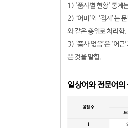
1) '품사별 현황' 통계
2) ‘어미’와 ‘접사’
와 같은 층위로 처리함.
3) ‘품사 없음’은 ‘어
은 것을 말함.
일상어와 전문어의 
음절 수
표
1