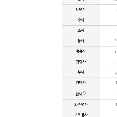
대명사
수사
조사
동사
9
형용사
2
관형사
부사
3
감탄사
2)
접사
의존 명사
보조 동사