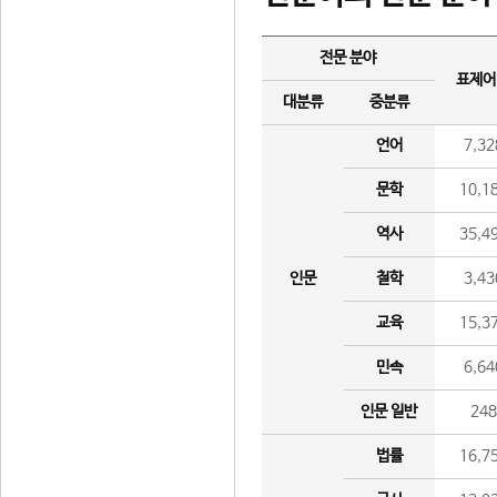
전문 분야
표제어
대분류
중분류
언어
7,32
문학
10,1
역사
35,4
인문
철학
3,43
교육
15,3
민속
6,64
인문 일반
24
법률
16,7