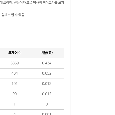
제어에 쓰이며, 전문어와 고유 명사의 띄어쓰기를 표기
 함께 쓰일 수 있음.
표제어 수
비율(%)
3369
0.434
404
0.052
101
0.013
90
0.012
1
0
4
0.001