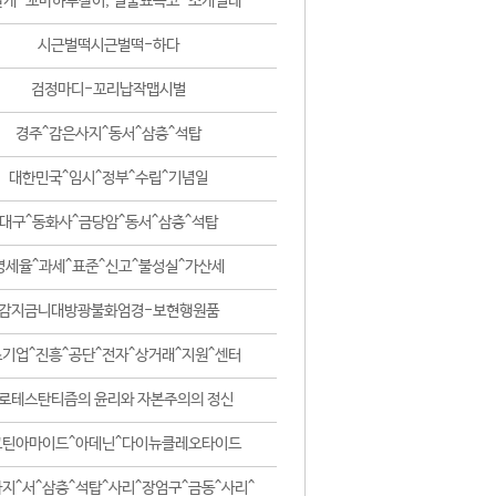
날개-꼬마하루살이, 털줄뾰족코-조개벌레
시근벌떡시근벌떡-하다
검정마디-꼬리납작맵시벌
경주^감은사지^동서^삼층^석탑
대한민국^임시^정부^수립^기념일
대구^동화사^금당암^동서^삼층^석탑
영세율^과세^표준^신고^불성실^가산세
감지금니대방광불화엄경-보현행원품
기업^진흥^공단^전자^상거래^지원^센터
로테스탄티즘의 윤리와 자본주의의 정신
코틴아마이드^아데닌^다이뉴클레오타이드
지^서^삼층^석탑^사리^장엄구^금동^사리^