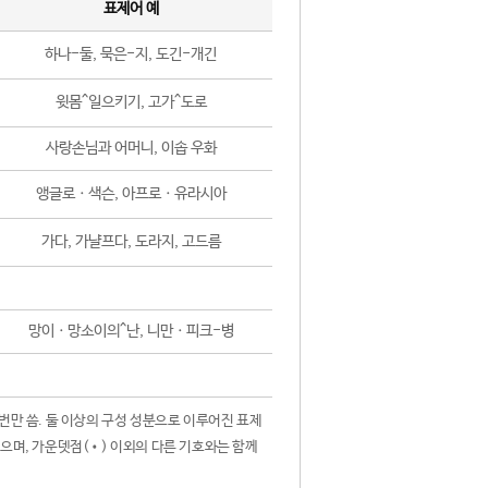
표제어 예
하나-둘, 묵은-지, 도긴-개긴
윗몸^일으키기, 고가^도로
사랑손님과 어머니, 이솝 우화
앵글로ㆍ색슨, 아프로ㆍ유라시아
가다, 가냘프다, 도라지, 고드름
망이ㆍ망소이의^난, 니만ㆍ피크-병
 번만 씀. 둘 이상의 구성 성분으로 이루어진 표제
않으며, 가운뎃점(•) 이외의 다른 기호와는 함께