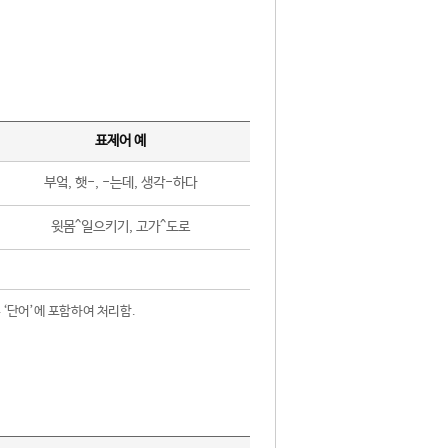
표제어 예
부엌, 햇-, -는데, 생각-하다
윗몸^일으키기, 고가^도로
 ‘단어’에 포함하여 처리함.