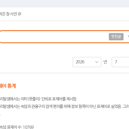
작은 창 사전
옛한글
2026
7
년
제어 통계
리말샘에서는 의미(뜻풀이) 단위로 표제어를 제시함.
리말샘에서는 속담과 관용구의 검색 편의를 위해 정보 항목이 아닌 표제어로 실었음. 그러
.
속담 표제어 수: 10769