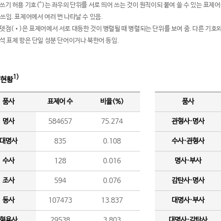
여쓰기 허용 기호(^)는 좌우의 단위를 서로 띄어 쓰는 것이 원칙이되 붙여 쓸 수 있는 표
 쓰임. 표제어에서 여러 번 나타날 수 있음.
운뎃점(•)은 표제어에서 서로 대등한 것이 병렬될 때 병렬되는 단위를 보여 줌. 다른 기호와
분석 표제 항은 단일 성분 단어이거나 북한어 등임.
1)
 현황
품사
표제어 수
비율(%)
품사
명사
584657
75.274
관형사·명사
대명사
835
0.108
수사·관형사
수사
128
0.016
명사·부사
조사
594
0.076
감탄사·명사
동사
107473
13.837
대명사·부사
형용사
29538
3.803
대명사·감탄사