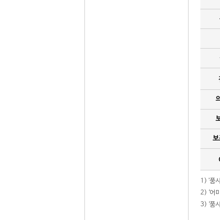
보
1) '
2) ‘
3) ‘