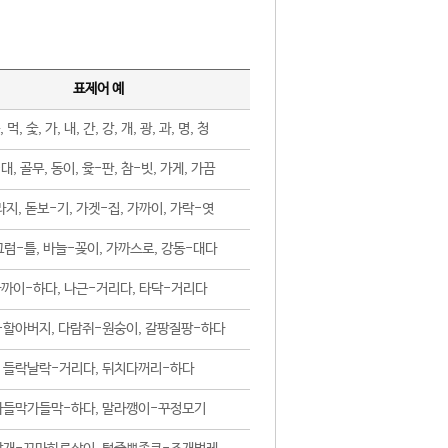
표제어 예
, 먹, 숯, 가, 내, 간, 강, 개, 광, 과, 명, 청
대, 골무, 동이, 윷-판, 참-빗, 가게, 가끔
지, 돋보-기, 가겟-집, 가까이, 가락-엿
럼-틀, 바늘-꽂이, 가까스로, 강동-대다
까이-하다, 나근-거리다, 타닥-거리다
-할아버지, 다람쥐-원숭이, 갈팡질팡-하다
들락날락-거리다, 뒤치다꺼리-하다
가들막가들막-하다, 말라깽이-꾸정모기