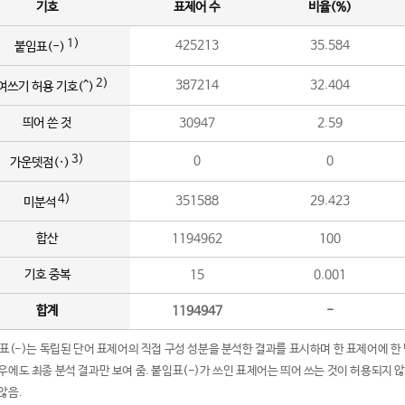
기호
표제어 수
비율(%)
1)
425213
35.584
붙임표(-)
2)
387214
32.404
여쓰기 허용 기호(^)
띄어 쓴 것
30947
2.59
3)
0
0
가운뎃점(·)
4)
351588
29.423
미분석
합산
1194962
100
기호 중복
15
0.001
합계
1194947
-
임표(-)는 독립된 단어 표제어의 직접 구성 성분을 분석한 결과를 표시하며 한 표제어에 한
우에도 최종 분석 결과만 보여 줌. 붙임표(-)가 쓰인 표제어는 띄어 쓰는 것이 허용되지 
않음.