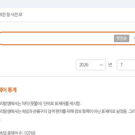
작은 창 사전
옛한글
2026
7
년
제어 통계
리말샘에서는 의미(뜻풀이) 단위로 표제어를 제시함.
리말샘에서는 속담과 관용구의 검색 편의를 위해 정보 항목이 아닌 표제어로 실었음. 그러
.
속담 표제어 수: 10769