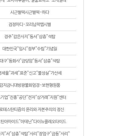
날개-꼬마하루살이, 털줄뾰족코-조개벌레
시근벌떡시근벌떡-하다
검정마디-꼬리납작맵시벌
경주^감은사지^동서^삼층^석탑
대한민국^임시^정부^수립^기념일
대구^동화사^금당암^동서^삼층^석탑
영세율^과세^표준^신고^불성실^가산세
감지금니대방광불화엄경-보현행원품
기업^진흥^공단^전자^상거래^지원^센터
로테스탄티즘의 윤리와 자본주의의 정신
코틴아마이드^아데닌^다이뉴클레오타이드
지^서^삼층^석탑^사리^장엄구^금동^사리^