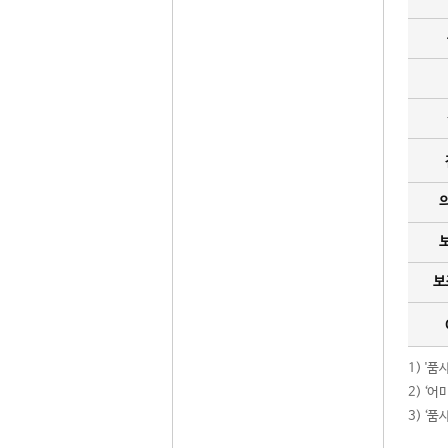
보
1) '
2) ‘
3) ‘