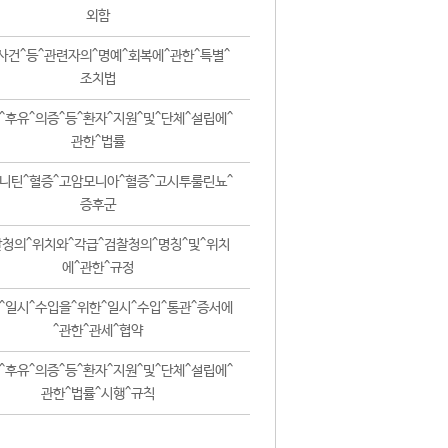
외함
사건^등^관련자의^명예^회복에^관한^특별^
조치법
^후유^의증^등^환자^지원^및^단체^설립에^
관한^법률
니틴^혈증^고암모니아^혈증^고시투룰린뇨^
증후군
청의^위치와^각급^검찰청의^명칭^및^위치
에^관한^규정
^일시^수입을^위한^일시^수입^통관^증서에
^관한^관세^협약
^후유^의증^등^환자^지원^및^단체^설립에^
관한^법률^시행^규칙