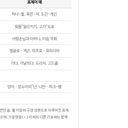
표제어 예
하나-둘, 묵은-지, 도긴-개긴
윗몸^일으키기, 고가^도로
사랑손님과 어머니, 이솝 우화
앵글로ㆍ색슨, 아프로ㆍ유라시아
가다, 가냘프다, 도라지, 고드름
망이ㆍ망소이의^난, 니만ㆍ피크-병
 번만 씀. 둘 이상의 구성 성분으로 이루어진 표제
않으며, 가운뎃점(•) 이외의 다른 기호와는 함께