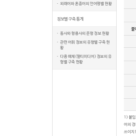
외래어와 혼종어의 언어명별 현황
정보별 구축 통계
붙
동사와 형용사의 문형 정보 현황
관련 어휘 정보의 유형별 구축 현
황
다중 매체(멀티미디어) 정보의 유
형별 구축 현황
1) 붙
어의 경
쓰이지 