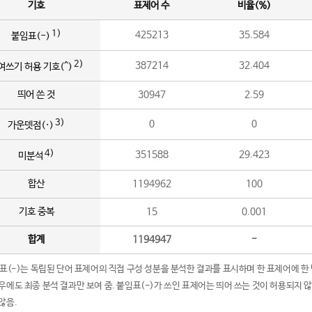
기호
표제어 수
비율(%)
1)
425213
35.584
붙임표(-)
2)
387214
32.404
여쓰기 허용 기호(^)
띄어 쓴 것
30947
2.59
3)
0
0
가운뎃점(·)
4)
351588
29.423
미분석
합산
1194962
100
기호 중복
15
0.001
합계
1194947
-
임표(-)는 독립된 단어 표제어의 직접 구성 성분을 분석한 결과를 표시하며 한 표제어에 한
우에도 최종 분석 결과만 보여 줌. 붙임표(-)가 쓰인 표제어는 띄어 쓰는 것이 허용되지 
않음.