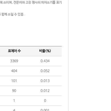
제어에 쓰이며, 전문어와 고유 명사의 띄어쓰기를 표기
 함께 쓰일 수 있음.
표제어 수
비율(%)
3369
0.434
404
0.052
101
0.013
90
0.012
1
0
4
0.001