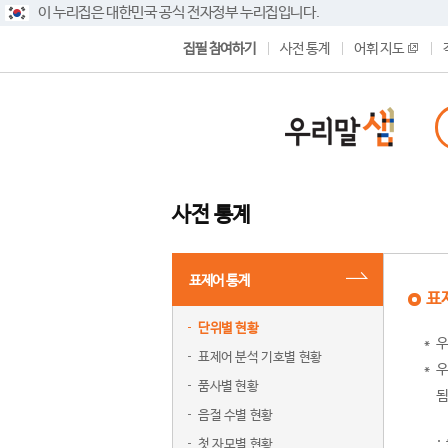
이 누리집은 대한민국 공식 전자정부 누리집입니다.
집필 참여하기
사전 통계
어휘 지도
사전 통계
표제어 통계
표
단위별 현황
우
표제어 분석 기호별 현황
우
품사별 현황
됨
음절 수별 현황
첫 자모별 현황