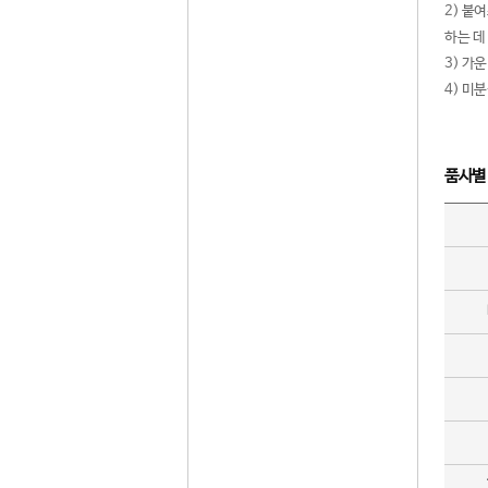
2) 붙
하는 데
3) 가
4) 미
품사별