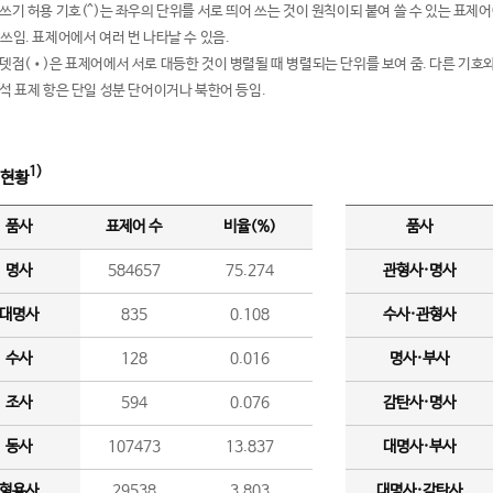
여쓰기 허용 기호(^)는 좌우의 단위를 서로 띄어 쓰는 것이 원칙이되 붙여 쓸 수 있는 표
 쓰임. 표제어에서 여러 번 나타날 수 있음.
운뎃점(•)은 표제어에서 서로 대등한 것이 병렬될 때 병렬되는 단위를 보여 줌. 다른 기호와
분석 표제 항은 단일 성분 단어이거나 북한어 등임.
1)
 현황
품사
표제어 수
비율(%)
품사
명사
584657
75.274
관형사·명사
대명사
835
0.108
수사·관형사
수사
128
0.016
명사·부사
조사
594
0.076
감탄사·명사
동사
107473
13.837
대명사·부사
형용사
29538
3.803
대명사·감탄사