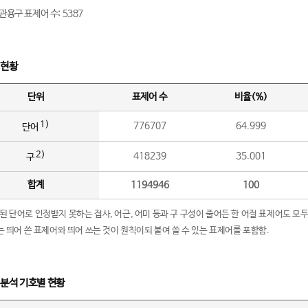
관용구 표제어 수: 5387
 현황
단위
표제어 수
비율(%)
1)
776707
64.999
단어
2)
418239
35.001
구
합계
1194946
100
립된 단어로 인정받지 못하는 접사, 어근, 어미 등과 구 구성이 줄어든 한 어절 표제어도 모두
구’는 띄어 쓴 표제어와 띄어 쓰는 것이 원칙이되 붙여 쓸 수 있는 표제어를 포함함.
 분석 기호별 현황