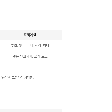
표제어 예
부엌, 햇-, -는데, 생각-하다
윗몸^일으키기, 고가^도로
 ‘단어’에 포함하여 처리함.