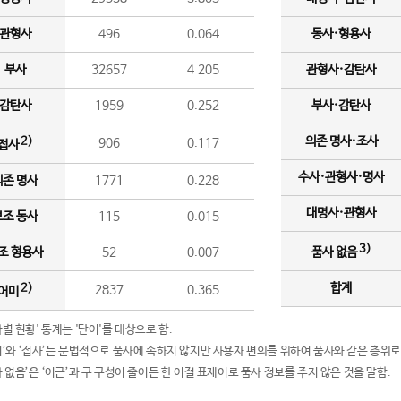
관형사
496
0.064
동사·형용사
부사
32657
4.205
관형사·감탄사
감탄사
1959
0.252
부사·감탄사
의존 명사·조사
2)
906
0.117
접사
수사·관형사·명사
의존 명사
1771
0.228
대명사·관형사
보조 동사
115
0.015
3)
조 형용사
52
0.007
품사 없음
합계
2)
2837
0.365
어미
품사별 현황' 통계는 '단어'를 대상으로 함.
어미’와 ‘접사’는 문법적으로 품사에 속하지 않지만 사용자 편의를 위하여 품사와 같은 층위로
품사 없음’은 ‘어근’과 구 구성이 줄어든 한 어절 표제어로 품사 정보를 주지 않은 것을 말함.