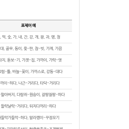
표제어 예
, 먹, 숯, 가, 내, 간, 강, 개, 광, 과, 명, 청
대, 골무, 동이, 윷-판, 참-빗, 가게, 가끔
지, 돋보-기, 가겟-집, 가까이, 가락-엿
럼-틀, 바늘-꽂이, 가까스로, 강동-대다
까이-하다, 나근-거리다, 타닥-거리다
-할아버지, 다람쥐-원숭이, 갈팡질팡-하다
들락날락-거리다, 뒤치다꺼리-하다
가들막가들막-하다, 말라깽이-꾸정모기