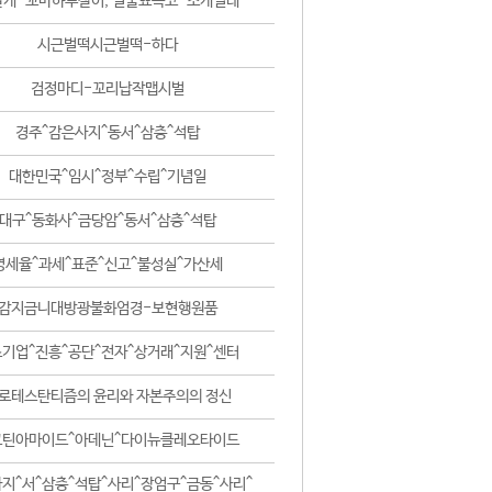
날개-꼬마하루살이, 털줄뾰족코-조개벌레
시근벌떡시근벌떡-하다
검정마디-꼬리납작맵시벌
경주^감은사지^동서^삼층^석탑
대한민국^임시^정부^수립^기념일
대구^동화사^금당암^동서^삼층^석탑
영세율^과세^표준^신고^불성실^가산세
감지금니대방광불화엄경-보현행원품
기업^진흥^공단^전자^상거래^지원^센터
로테스탄티즘의 윤리와 자본주의의 정신
코틴아마이드^아데닌^다이뉴클레오타이드
지^서^삼층^석탑^사리^장엄구^금동^사리^