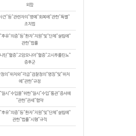
외함
사건^등^관련자의^명예^회복에^관한^특별^
조치법
^후유^의증^등^환자^지원^및^단체^설립에^
관한^법률
니틴^혈증^고암모니아^혈증^고시투룰린뇨^
증후군
청의^위치와^각급^검찰청의^명칭^및^위치
에^관한^규정
^일시^수입을^위한^일시^수입^통관^증서에
^관한^관세^협약
^후유^의증^등^환자^지원^및^단체^설립에^
관한^법률^시행^규칙