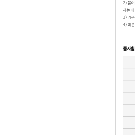
2) 붙
하는 데
3) 가
4) 미
품사별