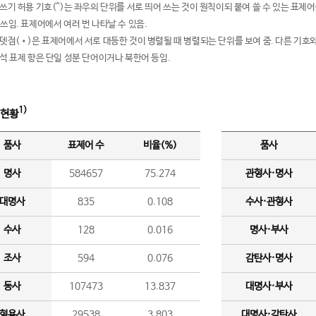
여쓰기 허용 기호(^)는 좌우의 단위를 서로 띄어 쓰는 것이 원칙이되 붙여 쓸 수 있는 표
 쓰임. 표제어에서 여러 번 나타날 수 있음.
운뎃점(•)은 표제어에서 서로 대등한 것이 병렬될 때 병렬되는 단위를 보여 줌. 다른 기호와
분석 표제 항은 단일 성분 단어이거나 북한어 등임.
1)
 현황
품사
표제어 수
비율(%)
품사
명사
584657
75.274
관형사·명사
대명사
835
0.108
수사·관형사
수사
128
0.016
명사·부사
조사
594
0.076
감탄사·명사
동사
107473
13.837
대명사·부사
형용사
29538
3.803
대명사·감탄사