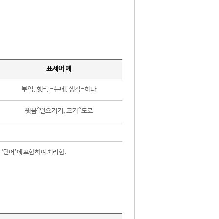
표제어 예
부엌, 햇-, -는데, 생각-하다
윗몸^일으키기, 고가^도로
 ‘단어’에 포함하여 처리함.