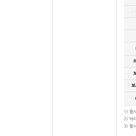
보
1) '
2) ‘
3) ‘