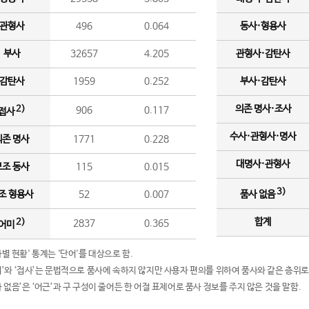
관형사
496
0.064
동사·형용사
부사
32657
4.205
관형사·감탄사
감탄사
1959
0.252
부사·감탄사
의존 명사·조사
2)
906
0.117
접사
수사·관형사·명사
의존 명사
1771
0.228
대명사·관형사
보조 동사
115
0.015
3)
조 형용사
52
0.007
품사 없음
합계
2)
2837
0.365
어미
품사별 현황' 통계는 '단어'를 대상으로 함.
어미’와 ‘접사’는 문법적으로 품사에 속하지 않지만 사용자 편의를 위하여 품사와 같은 층위로
품사 없음’은 ‘어근’과 구 구성이 줄어든 한 어절 표제어로 품사 정보를 주지 않은 것을 말함.