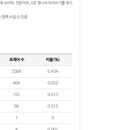
제어에 쓰이며, 전문어와 고유 명사의 띄어쓰기를 표기
 함께 쓰일 수 있음.
표제어 수
비율(%)
3369
0.434
404
0.052
101
0.013
90
0.012
1
0
4
0.001