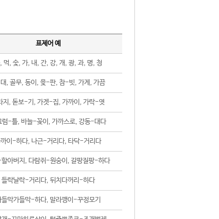
표제어 예
, 먹, 숯, 가, 내, 간, 강, 개, 광, 과, 명, 청
대, 골무, 동이, 윷-판, 참-빗, 가게, 가끔
지, 돋보-기, 가겟-집, 가까이, 가락-엿
럼-틀, 바늘-꽂이, 가까스로, 강동-대다
까이-하다, 나근-거리다, 타닥-거리다
-할아버지, 다람쥐-원숭이, 갈팡질팡-하다
들락날락-거리다, 뒤치다꺼리-하다
가들막가들막-하다, 말라깽이-꾸정모기