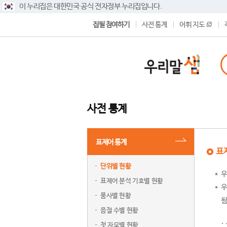
이 누리집은 대한민국 공식 전자정부 누리집입니다.
집필 참여하기
사전 통계
어휘 지도
사전 통계
표제어 통계
표
단위별 현황
우
표제어 분석 기호별 현황
우
품사별 현황
됨
음절 수별 현황
첫 자모별 현황