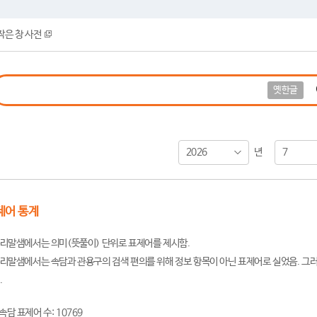
작은 창 사전
옛한글
2026
7
년
제어 통계
리말샘에서는 의미(뜻풀이) 단위로 표제어를 제시함.
리말샘에서는 속담과 관용구의 검색 편의를 위해 정보 항목이 아닌 표제어로 실었음. 그러
.
속담 표제어 수: 10769