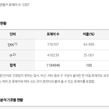
관용구 표제어 수: 5387
 현황
단위
표제어 수
비율(%)
1)
776707
64.999
단어
2)
418239
35.001
구
합계
1194946
100
립된 단어로 인정받지 못하는 접사, 어근, 어미 등과 구 구성이 줄어든 한 어절 표제어도 모두
구’는 띄어 쓴 표제어와 띄어 쓰는 것이 원칙이되 붙여 쓸 수 있는 표제어를 포함함.
 분석 기호별 현황