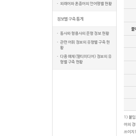
외래어와 혼종어의 언어명별 현황
정보별 구축 통계
붙
동사와 형용사의 문형 정보 현황
관련 어휘 정보의 유형별 구축 현
황
다중 매체(멀티미디어) 정보의 유
형별 구축 현황
1) 붙
어의 경
쓰이지 