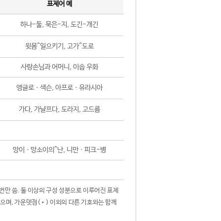
표제어 예
하나-둘, 묵은-지, 도긴-개긴
윗몸^일으키기, 고가^도로
사랑손님과 어머니, 이솝 우화
앵글로ㆍ색슨, 아프로ㆍ유라시아
가다, 가냘프다, 도라지, 고드름
망이ㆍ망소이의^난, 니만ㆍ피크-병
 번만 씀. 둘 이상의 구성 성분으로 이루어진 표제
않으며, 가운뎃점(•) 이외의 다른 기호와는 함께