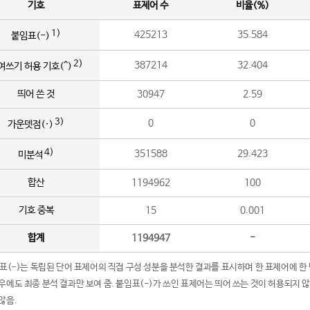
기호
표제어 수
비율(%)
1)
425213
35.584
붙임표(-)
2)
387214
32.404
여쓰기 허용 기호(^)
띄어 쓴 것
30947
2.59
3)
0
0
가운뎃점(·)
4)
351588
29.423
미분석
합산
1194962
100
기호 중복
15
0.001
합계
1194947
-
임표(-)는 독립된 단어 표제어의 직접 구성 성분을 분석한 결과를 표시하며 한 표제어에 한
우에도 최종 분석 결과만 보여 줌. 붙임표(-)가 쓰인 표제어는 띄어 쓰는 것이 허용되지 
않음.