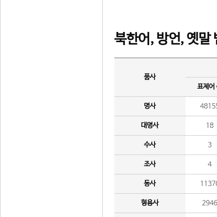
북한어, 방언, 옛말
품사
표제어
명사
4815
대명사
18
수사
3
조사
4
동사
1137
형용사
294