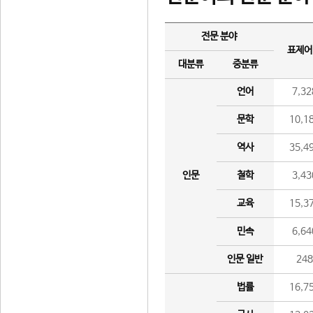
전문 분야
표제어
대분류
중분류
언어
7,32
문학
10,1
역사
35,4
인문
철학
3,43
교육
15,3
민속
6,64
인문 일반
24
법률
16,7