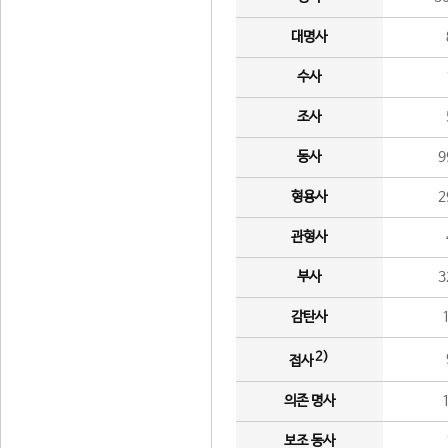
대명사
수사
조사
동사
9
형용사
2
관형사
부사
3
감탄사
2)
접사
의존 명사
보조 동사