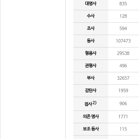
대명사
835
수사
128
조사
594
동사
107473
형용사
29538
관형사
496
부사
32657
감탄사
1959
2)
906
접사
의존 명사
1771
보조 동사
115