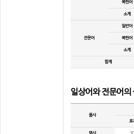
북한어
소계
일반어
전문어
북한어
소계
합계
일상어와 전문어의 
품사
표
명사
3