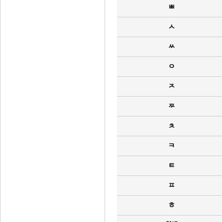
ㅃ
ㅅ
ㅆ
ㅇ
ㅈ
ㅉ
ㅊ
ㅋ
ㅌ
ㅍ
ㅎ