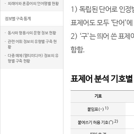
외래어와 혼종어의 언어명별 현황
1) 독립된 단어로 인정
정보별 구축 통계
표제어도 모두 ‘단어’에
동사와 형용사의 문형 정보 현황
2) ‘구’는 띄어 쓴 표
관련 어휘 정보의 유형별 구축 현
황
함함.
다중 매체(멀티미디어) 정보의 유
형별 구축 현황
표제어 분석 기호별
기호
1)
붙임표(-)
2)
붙여쓰기 허용 기호(^)