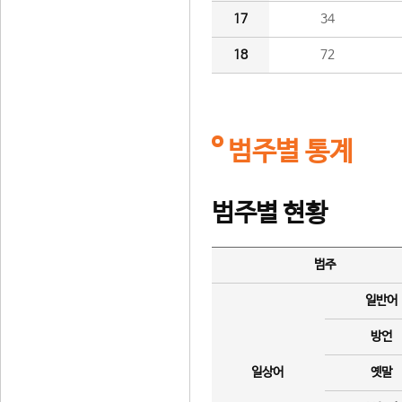
17
34
18
72
범주별 통계
범주별 현황
범주
일반어
방언
일상어
옛말