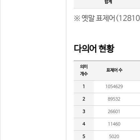
합계
※ 옛말 표제어(1281
다의어 현황
의미
표제어 수
개수
1
1054629
2
89532
3
26601
4
11460
5
5020