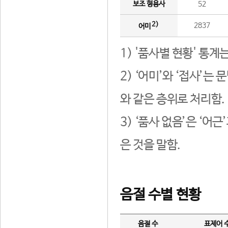
보조 형용사
52
2)
2837
어미
1) '품사별 현황' 통계
2) ‘어미’와 ‘접사’
와 같은 층위로 처리함.
3) ‘품사 없음’은 ‘어
은 것을 말함.
음절 수별 현황
음절 수
표제어 