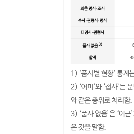
의존 명사·조사
수사·관형사·명사
대명사·관형사
3)
품사 없음
합계
4
1) '품사별 현황' 통계
2) ‘어미’와 ‘접사’
와 같은 층위로 처리함.
3) ‘품사 없음’은 ‘어
은 것을 말함.