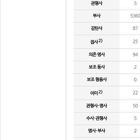
관형사
5
부사
536
감탄사
87
2)
25
접사
의존 명사
94
보조 동사
2
보조 형용사
0
2)
22
어미
관형사·명사
50
수사·관형사
5
명사·부사
2