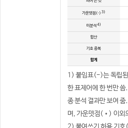
띄어 쓴 것
3)
가운뎃점(·)
4)
미분석
합산
기호 중복
합계
1) 붙임표(-)는 독립
한 표제어에 한 번만 씀
종 분석 결과만 보여 줌
며, 가운뎃점(•) 이외
2) 붙여쓰기 허용 기호