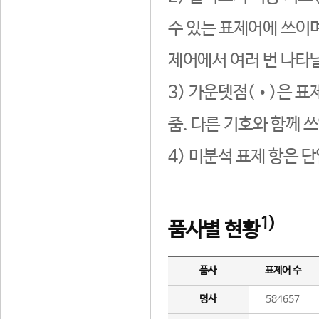
수 있는 표제어에 쓰이며
제어에서 여러 번 나타날
3) 가운뎃점(•)은 표
줌. 다른 기호와 함께 쓰
4) 미분석 표제 항은 
1)
품사별 현황
품사
표제어 수
명사
584657