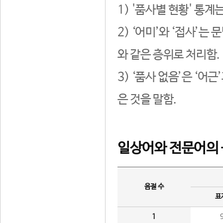
1) '품사별 현황' 통계
2) ‘어미’와 ‘접사’
와 같은 층위로 처리함.
3) ‘품사 없음’은 ‘어
은 것을 말함.
일상어와 전문어의 
음절 수
표
1