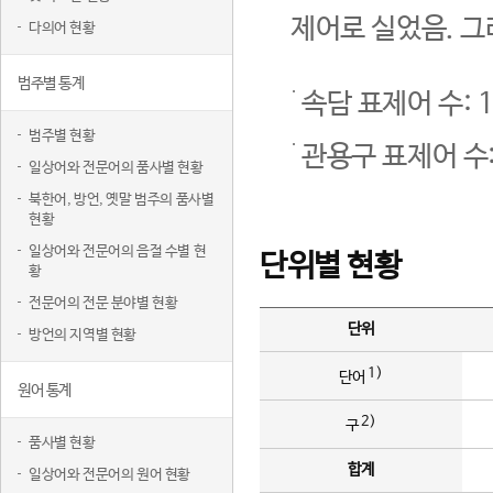
제어로 실었음. 그
다의어 현황
범주별 통계
속담 표제어 수: 1
범주별 현황
관용구 표제어 수:
일상어와 전문어의 품사별 현황
북한어, 방언, 옛말 범주의 품사별
현황
일상어와 전문어의 음절 수별 현
단위별 현황
황
전문어의 전문 분야별 현황
단위
방언의 지역별 현황
1)
단어
원어 통계
2)
구
품사별 현황
합계
일상어와 전문어의 원어 현황