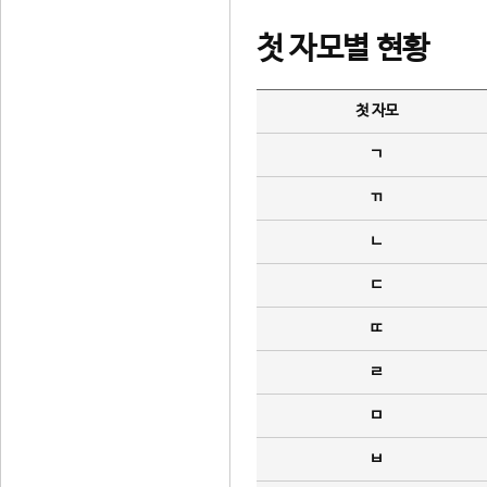
첫 자모별 현황
첫 자모
ㄱ
ㄲ
ㄴ
ㄷ
ㄸ
ㄹ
ㅁ
ㅂ