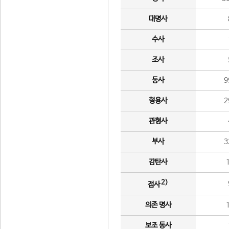
대명사
수사
조사
동사
9
형용사
2
관형사
부사
3
감탄사
2)
접사
의존 명사
보조 동사