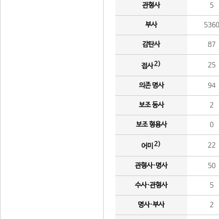
관형사
5
부사
536
감탄사
87
2)
25
접사
의존 명사
94
보조 동사
2
보조 형용사
0
2)
22
어미
관형사·명사
50
수사·관형사
5
명사·부사
2