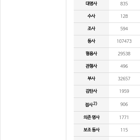
대명사
835
수사
128
조사
594
동사
107473
형용사
29538
관형사
496
부사
32657
감탄사
1959
2)
906
접사
의존 명사
1771
보조 동사
115