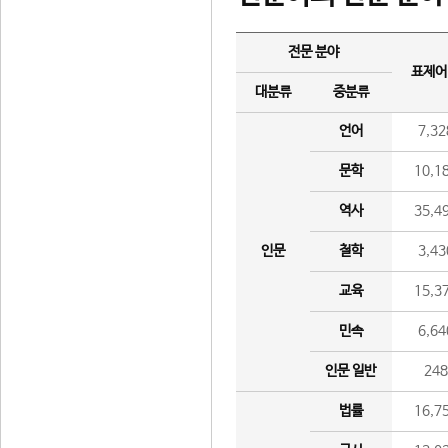
전문 분야
표제어
대분류
중분류
언어
7,32
문학
10,1
역사
35,4
인문
철학
3,43
교육
15,3
민속
6,64
인문 일반
24
법률
16,7