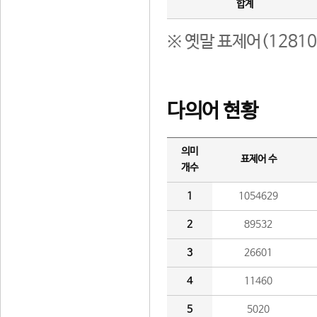
합계
※ 옛말 표제어(1281
다의어 현황
의미
표제어 수
개수
1
1054629
2
89532
3
26601
4
11460
5
5020