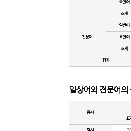
북한어
소계
일반어
전문어
북한어
소계
합계
일상어와 전문어의 
품사
표
명사
3