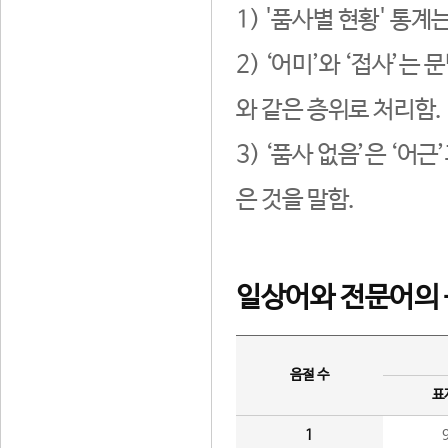
1) '품사별 현황' 통계
2) ‘어미’와 ‘접사’
와 같은 층위로 처리함.
3) ‘품사 없음’은 ‘어
은 것을 말함.
일상어와 전문어의 
음절 수
표
1