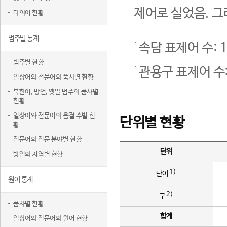
제어로 실었음. 그
다의어 현황
범주별 통계
속담 표제어 수: 1
범주별 현황
관용구 표제어 수:
일상어와 전문어의 품사별 현황
북한어, 방언, 옛말 범주의 품사별
현황
일상어와 전문어의 음절 수별 현
단위별 현황
황
전문어의 전문 분야별 현황
단위
방언의 지역별 현황
1)
단어
원어 통계
2)
구
품사별 현황
합계
일상어와 전문어의 원어 현황