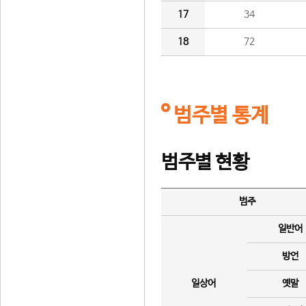
17
34
18
72
범주별 통계
범주별 현황
범주
일반어
방언
일상어
옛말