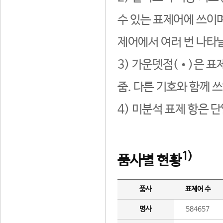
수 있는 표제어에 쓰이며
제어에서 여러 번 나타날
3) 가운뎃점(•)은 표
줌. 다른 기호와 함께 쓰
4) 미분석 표제 항은 
1)
품사별 현황
품사
표제어 수
명사
584657