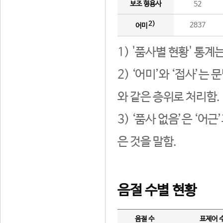
보조 형용사
52
2)
2837
어미
1) '품사별 현황' 통계
2) ‘어미’와 ‘접사’
와 같은 층위로 처리함.
3) ‘품사 없음’은 ‘어
은 것을 말함.
음절 수별 현황
음절 수
표제어 