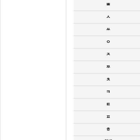
ㅃ
ㅅ
ㅆ
ㅇ
ㅈ
ㅉ
ㅊ
ㅋ
ㅌ
ㅍ
ㅎ