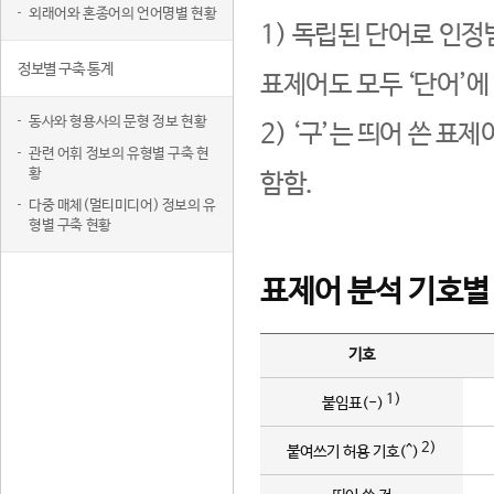
외래어와 혼종어의 언어명별 현황
1) 독립된 단어로 인정
정보별 구축 통계
표제어도 모두 ‘단어’에
동사와 형용사의 문형 정보 현황
2) ‘구’는 띄어 쓴 표
관련 어휘 정보의 유형별 구축 현
황
함함.
다중 매체(멀티미디어) 정보의 유
형별 구축 현황
표제어 분석 기호별
기호
1)
붙임표(-)
2)
붙여쓰기 허용 기호(^)