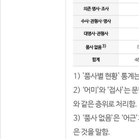
의존 명사·조사
수사·관형사·명사
대명사·관형사
3)
품사 없음
합계
4
1) '품사별 현황' 통계
2) ‘어미’와 ‘접사’
와 같은 층위로 처리함.
3) ‘품사 없음’은 ‘어
은 것을 말함.