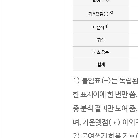
띄어 쓴 것
3)
가운뎃점(·)
4)
미분석
합산
기호 중복
합계
1) 붙임표(-)는 독립
한 표제어에 한 번만 씀
종 분석 결과만 보여 줌
며, 가운뎃점(•) 이외
2) 붙여쓰기 허용 기호