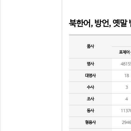
북한어, 방언, 옛말
품사
표제어
명사
4815
대명사
18
수사
3
조사
4
동사
1137
형용사
294