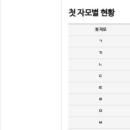
첫 자모별 현황
첫 자모
ㄱ
ㄲ
ㄴ
ㄷ
ㄸ
ㄹ
ㅁ
ㅂ