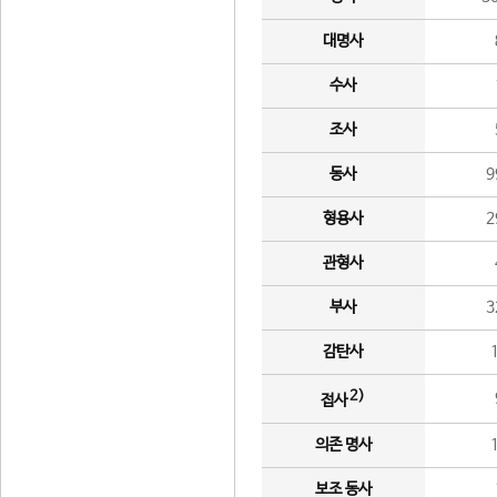
대명사
수사
조사
동사
9
형용사
2
관형사
부사
3
감탄사
2)
접사
의존 명사
보조 동사