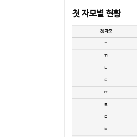
첫 자모별 현황
첫 자모
ㄱ
ㄲ
ㄴ
ㄷ
ㄸ
ㄹ
ㅁ
ㅂ