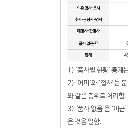
의존 명사·조사
수사·관형사·명사
대명사·관형사
3)
품사 없음
합계
4
1) '품사별 현황' 통계
2) ‘어미’와 ‘접사’
와 같은 층위로 처리함.
3) ‘품사 없음’은 ‘어
은 것을 말함.