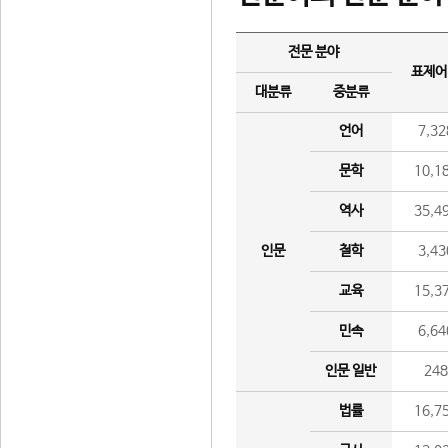
전문 분야
표제어
대분류
중분류
언어
7,32
문학
10,1
역사
35,4
인문
철학
3,43
교육
15,3
민속
6,64
인문 일반
24
법률
16,7