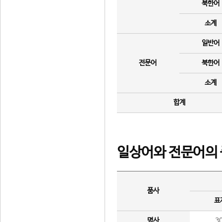
북한어
소계
일반어
전문어
북한어
소계
합계
일상어와 전문어의 
품사
표
명사
3