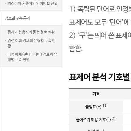
외래어와 혼종어의 언어명별 현황
1) 독립된 단어로 인정
정보별 구축 통계
표제어도 모두 ‘단어’에
동사와 형용사의 문형 정보 현황
2) ‘구’는 띄어 쓴 표
관련 어휘 정보의 유형별 구축 현
황
함함.
다중 매체(멀티미디어) 정보의 유
형별 구축 현황
표제어 분석 기호별
기호
1)
붙임표(-)
2)
붙여쓰기 허용 기호(^)