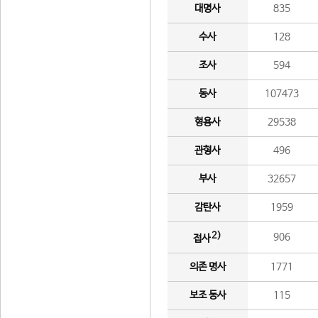
대명사
835
수사
128
조사
594
동사
107473
형용사
29538
관형사
496
부사
32657
감탄사
1959
2)
906
접사
의존 명사
1771
보조 동사
115