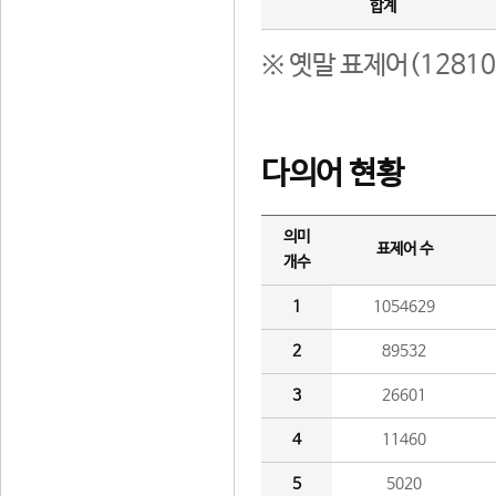
합계
※ 옛말 표제어(1281
다의어 현황
의미
표제어 수
개수
1
1054629
2
89532
3
26601
4
11460
5
5020