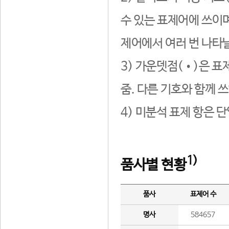
수 있는 표제어에 쓰이며
제어에서 여러 번 나타날
3) 가운뎃점(•)은 표
줌. 다른 기호와 함께 쓰
4) 미분석 표제 항은 
1)
품사별 현황
품사
표제어 수
명사
584657