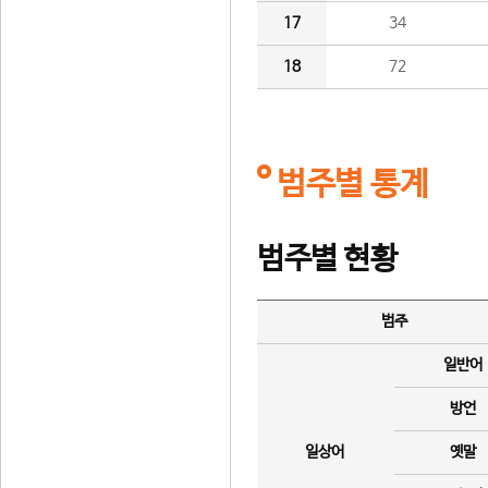
17
34
18
72
범주별 통계
범주별 현황
범주
일반어
방언
일상어
옛말