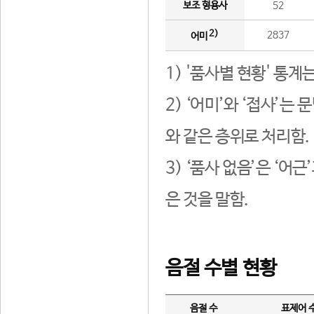
보조 형용사
52
2)
2837
어미
1) '품사별 현황' 통계
2) ‘어미’와 ‘접사’
와 같은 층위로 처리함.
3) ‘품사 없음’은 ‘어
은 것을 말함.
음절 수별 현황
음절 수
표제어 