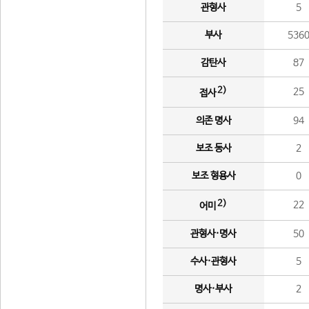
관형사
5
부사
536
감탄사
87
2)
25
접사
의존 명사
94
보조 동사
2
보조 형용사
0
2)
22
어미
관형사·명사
50
수사·관형사
5
명사·부사
2