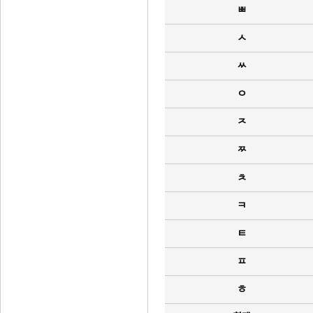
ㅃ
ㅅ
ㅆ
ㅇ
ㅈ
ㅉ
ㅊ
ㅋ
ㅌ
ㅍ
ㅎ