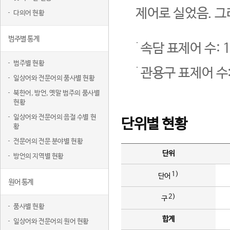
제어로 실었음. 그
다의어 현황
범주별 통계
속담 표제어 수: 1
범주별 현황
관용구 표제어 수:
일상어와 전문어의 품사별 현황
북한어, 방언, 옛말 범주의 품사별
현황
일상어와 전문어의 음절 수별 현
단위별 현황
황
전문어의 전문 분야별 현황
단위
방언의 지역별 현황
1)
단어
원어 통계
2)
구
품사별 현황
합계
일상어와 전문어의 원어 현황