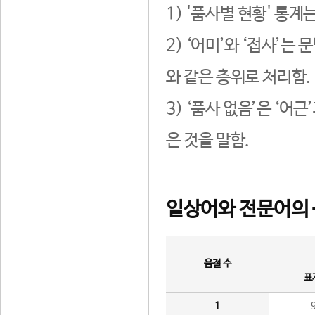
1) '품사별 현황' 통계
2) ‘어미’와 ‘접사’
와 같은 층위로 처리함.
3) ‘품사 없음’은 ‘어
은 것을 말함.
일상어와 전문어의 
음절 수
표
1