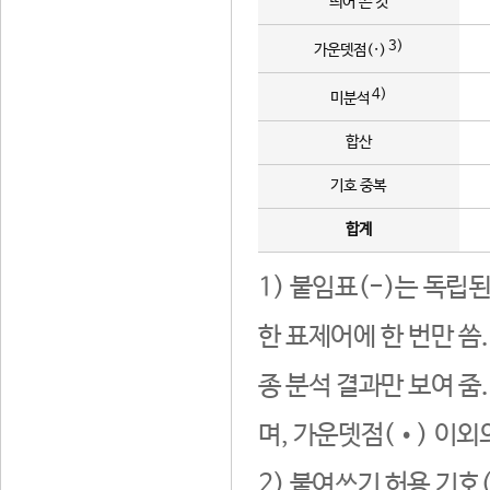
띄어 쓴 것
3)
가운뎃점(·)
4)
미분석
합산
기호 중복
합계
1) 붙임표(-)는 독립
한 표제어에 한 번만 씀
종 분석 결과만 보여 줌
며, 가운뎃점(•) 이외
2) 붙여쓰기 허용 기호