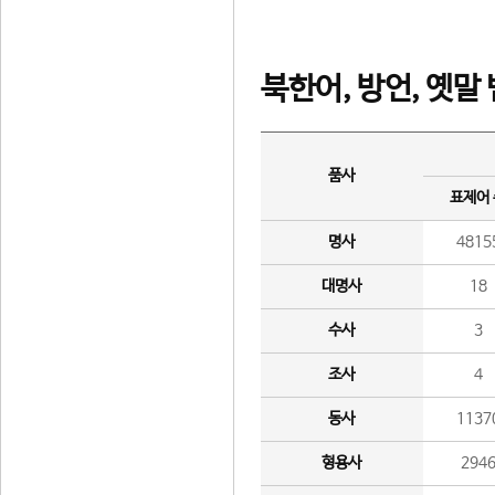
북한어, 방언, 옛말
품사
표제어
명사
4815
대명사
18
수사
3
조사
4
동사
1137
형용사
294