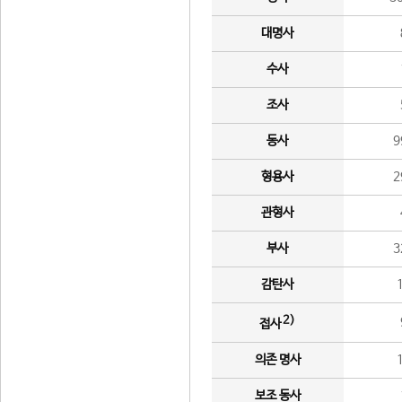
대명사
수사
조사
동사
9
형용사
2
관형사
부사
3
감탄사
2)
접사
의존 명사
보조 동사