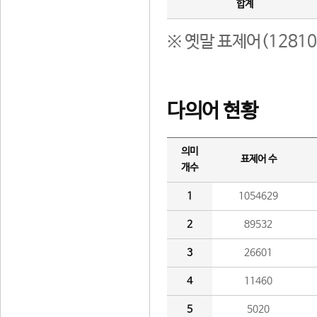
합계
※ 옛말 표제어(1281
다의어 현황
의미
표제어 수
개수
1
1054629
2
89532
3
26601
4
11460
5
5020