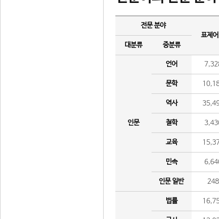
전문 분야
표제어
대분류
중분류
언어
7,32
문학
10,1
역사
35,4
인문
철학
3,43
교육
15,3
민속
6,64
인문 일반
24
법률
16,7