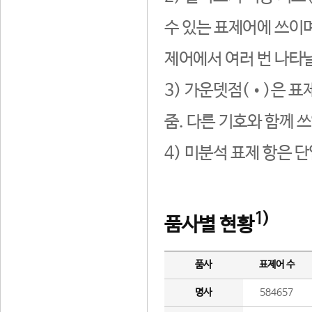
수 있는 표제어에 쓰이며
제어에서 여러 번 나타날
3) 가운뎃점(•)은 표
줌. 다른 기호와 함께 쓰
4) 미분석 표제 항은 
1)
품사별 현황
품사
표제어 수
명사
584657