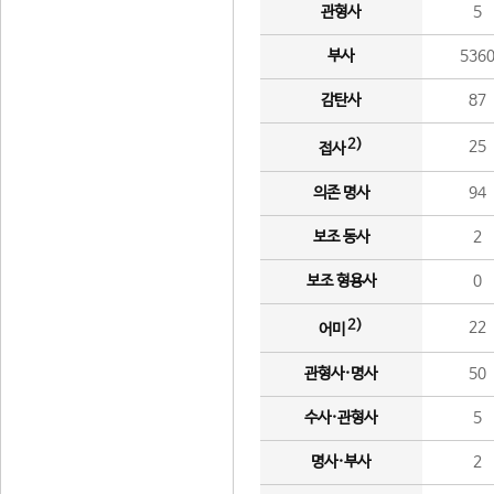
관형사
5
부사
536
감탄사
87
2)
25
접사
의존 명사
94
보조 동사
2
보조 형용사
0
2)
22
어미
관형사·명사
50
수사·관형사
5
명사·부사
2