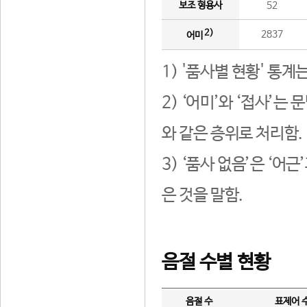
보조 형용사
52
2)
2837
어미
1) '품사별 현황' 통계
2) ‘어미’와 ‘접사’
와 같은 층위로 처리함.
3) ‘품사 없음’은 ‘어
은 것을 말함.
음절 수별 현황
음절 수
표제어 