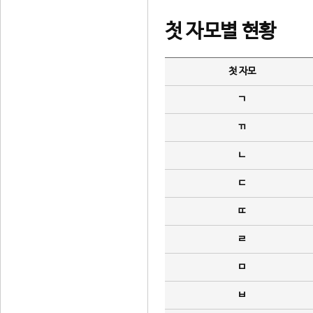
첫 자모별 현황
첫 자모
ㄱ
ㄲ
ㄴ
ㄷ
ㄸ
ㄹ
ㅁ
ㅂ