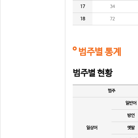
17
34
18
72
범주별 통계
범주별 현황
범주
일반어
방언
일상어
옛말