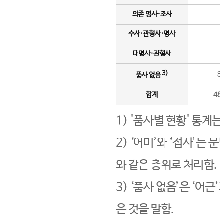
의존 명사·조사
수사·관형사·명사
대명사·관형사
3)
품사 없음
합계
4
1) '품사별 현황' 통계
2) ‘어미’와 ‘접사’
와 같은 층위로 처리함.
3) ‘품사 없음’은 ‘어
은 것을 말함.