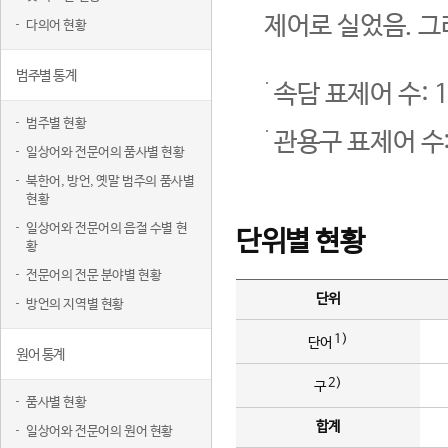
제어로 실었음. 그
다의어 현황
범주별 통계
속담 표제어 수: 1
범주별 현황
관용구 표제어 수:
일상어와 전문어의 품사별 현황
북한어, 방언, 옛말 범주의 품사별
현황
일상어와 전문어의 음절 수별 현
단위별 현황
황
전문어의 전문 분야별 현황
단위
방언의 지역별 현황
1)
단어
원어 통계
2)
구
품사별 현황
합계
일상어와 전문어의 원어 현황