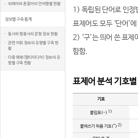
외래어와 혼종어의 언어명별 현황
1) 독립된 단어로 인정
정보별 구축 통계
표제어도 모두 ‘단어’에
동사와 형용사의 문형 정보 현황
2) ‘구’는 띄어 쓴 표
관련 어휘 정보의 유형별 구축 현
황
함함.
다중 매체(멀티미디어) 정보의 유
형별 구축 현황
표제어 분석 기호별
기호
1)
붙임표(-)
2)
붙여쓰기 허용 기호(^)