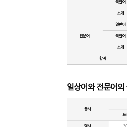
북한어
소계
일반어
전문어
북한어
소계
합계
일상어와 전문어의 
품사
표
명사
3