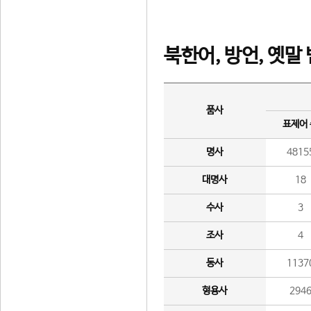
북한어, 방언, 옛말
품사
표제어
명사
4815
대명사
18
수사
3
조사
4
동사
1137
형용사
294