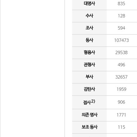
대명사
835
수사
128
조사
594
동사
107473
형용사
29538
관형사
496
부사
32657
감탄사
1959
2)
906
접사
의존 명사
1771
보조 동사
115