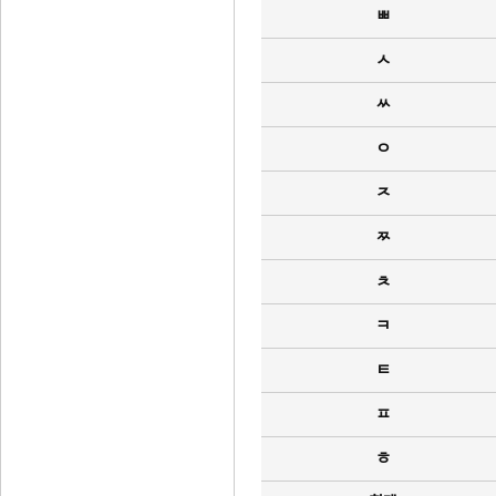
ㅃ
ㅅ
ㅆ
ㅇ
ㅈ
ㅉ
ㅊ
ㅋ
ㅌ
ㅍ
ㅎ