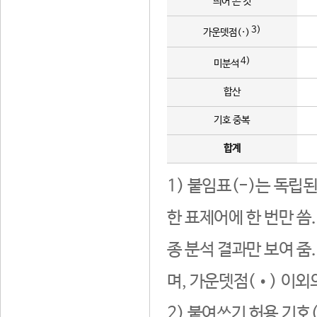
띄어 쓴 것
3)
가운뎃점(·)
4)
미분석
합산
기호 중복
합계
1) 붙임표(-)는 독립
한 표제어에 한 번만 씀
종 분석 결과만 보여 줌
며, 가운뎃점(•) 이외
2) 붙여쓰기 허용 기호