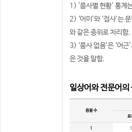
1) '품사별 현황' 통계
2) ‘어미’와 ‘접사’
와 같은 층위로 처리함.
3) ‘품사 없음’은 ‘어
은 것을 말함.
일상어와 전문어의 
음절 수
표
1