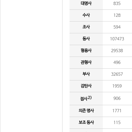
대명사
835
수사
128
조사
594
동사
107473
형용사
29538
관형사
496
부사
32657
감탄사
1959
2)
906
접사
의존 명사
1771
보조 동사
115