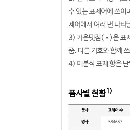
수 있는 표제어에 쓰이며
제어에서 여러 번 나타날
3) 가운뎃점(•)은 표
줌. 다른 기호와 함께 쓰
4) 미분석 표제 항은 
1)
품사별 현황
품사
표제어 수
명사
584657