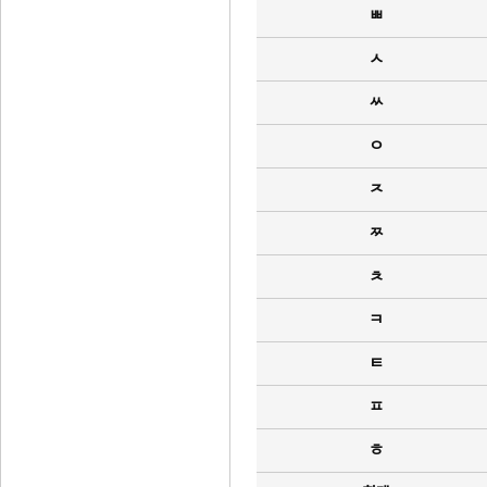
ㅃ
ㅅ
ㅆ
ㅇ
ㅈ
ㅉ
ㅊ
ㅋ
ㅌ
ㅍ
ㅎ