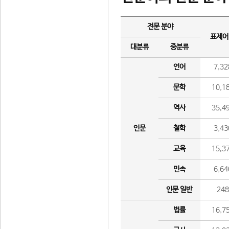
전문 분야
표제어
대분류
중분류
언어
7,32
문학
10,1
역사
35,4
인문
철학
3,43
교육
15,3
민속
6,64
인문 일반
24
법률
16,7