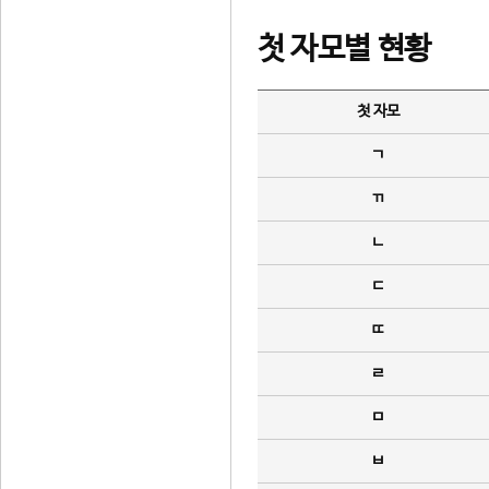
첫 자모별 현황
첫 자모
ㄱ
ㄲ
ㄴ
ㄷ
ㄸ
ㄹ
ㅁ
ㅂ