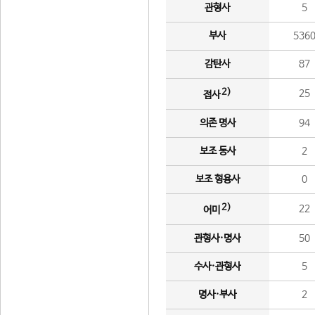
관형사
5
부사
536
감탄사
87
2)
25
접사
의존 명사
94
보조 동사
2
보조 형용사
0
2)
22
어미
관형사·명사
50
수사·관형사
5
명사·부사
2