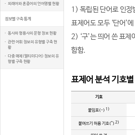
외래어와 혼종어의 언어명별 현황
1) 독립된 단어로 인정
정보별 구축 통계
표제어도 모두 ‘단어’에
동사와 형용사의 문형 정보 현황
2) ‘구’는 띄어 쓴 표
관련 어휘 정보의 유형별 구축 현
황
함함.
다중 매체(멀티미디어) 정보의 유
형별 구축 현황
표제어 분석 기호별
기호
1)
붙임표(-)
2)
붙여쓰기 허용 기호(^)