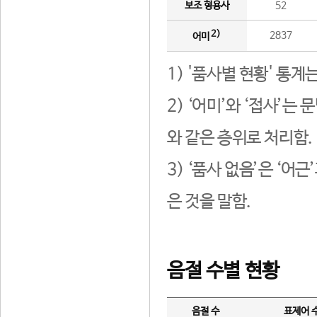
보조 형용사
52
2)
2837
어미
1) '품사별 현황' 통계
2) ‘어미’와 ‘접사’
와 같은 층위로 처리함.
3) ‘품사 없음’은 ‘어
은 것을 말함.
음절 수별 현황
음절 수
표제어 