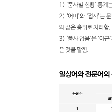
1) '품사별 현황' 통계
2) ‘어미’와 ‘접사’
와 같은 층위로 처리함.
3) ‘품사 없음’은 ‘어
은 것을 말함.
일상어와 전문어의 
음절 수
표
1