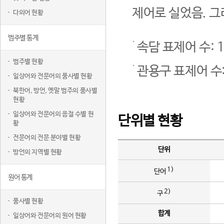
제어로 실었음. 그
다의어 현황
범주별 통계
속담 표제어 수: 1
범주별 현황
관용구 표제어 수:
일상어와 전문어의 품사별 현황
북한어, 방언, 옛말 범주의 품사별
현황
일상어와 전문어의 음절 수별 현
단위별 현황
황
전문어의 전문 분야별 현황
단위
방언의 지역별 현황
1)
단어
원어 통계
2)
구
품사별 현황
합계
일상어와 전문어의 원어 현황