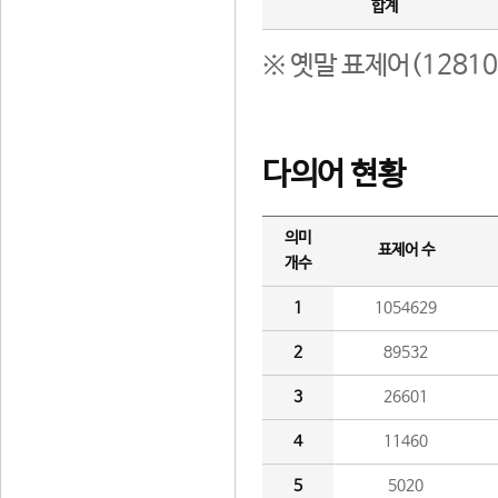
합계
※ 옛말 표제어(1281
다의어 현황
의미
표제어 수
개수
1
1054629
2
89532
3
26601
4
11460
5
5020