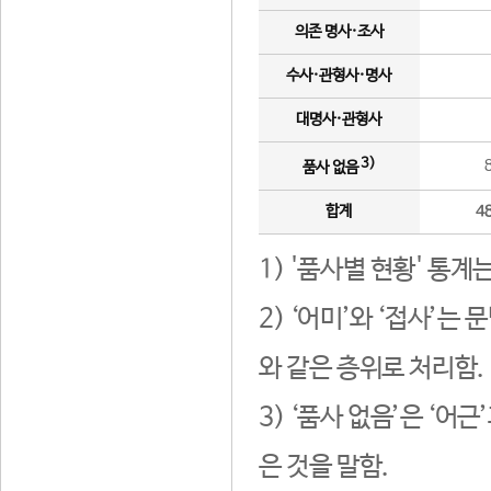
의존 명사·조사
수사·관형사·명사
대명사·관형사
3)
품사 없음
합계
4
1) '품사별 현황' 통계
2) ‘어미’와 ‘접사’
와 같은 층위로 처리함.
3) ‘품사 없음’은 ‘어
은 것을 말함.