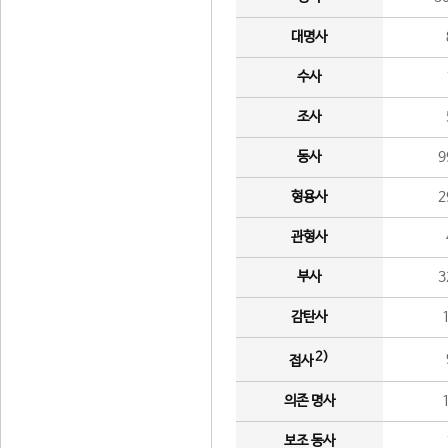
대명사
수사
조사
동사
9
형용사
2
관형사
부사
3
감탄사
2)
접사
의존 명사
보조 동사