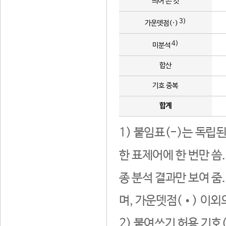
띄어 쓴 것
3)
가운뎃점(·)
4)
미분석
합산
기호 중복
합계
1) 붙임표(-)는 독립
한 표제어에 한 번만 씀
종 분석 결과만 보여 줌
며, 가운뎃점(•) 이외
2) 붙여쓰기 허용 기호