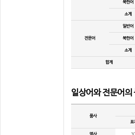
북한어
소계
일반어
전문어
북한어
소계
합계
일상어와 전문어의 
품사
표
명사
3