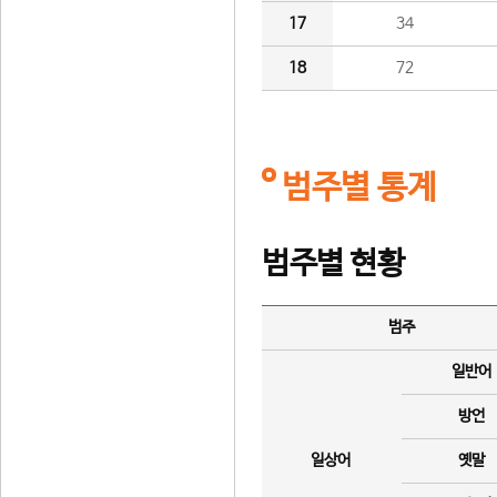
17
34
18
72
범주별 통계
범주별 현황
범주
일반어
방언
일상어
옛말