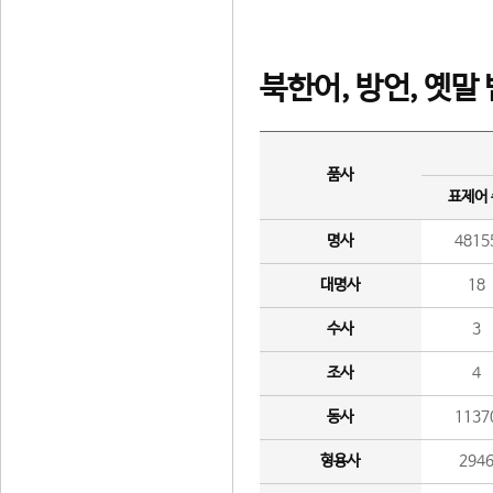
북한어, 방언, 옛말
품사
표제어
명사
4815
대명사
18
수사
3
조사
4
동사
1137
형용사
294