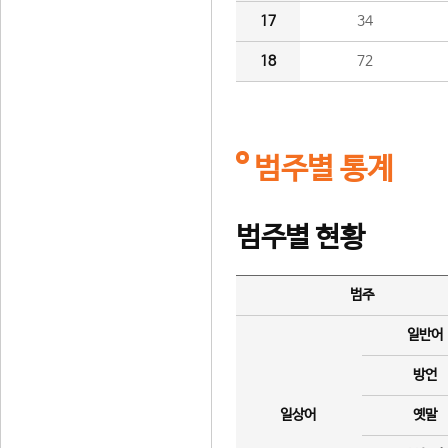
17
34
18
72
범주별 통계
범주별 현황
범주
일반어
방언
일상어
옛말