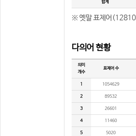
합계
※ 옛말 표제어(1281
다의어 현황
의미
표제어 수
개수
1
1054629
2
89532
3
26601
4
11460
5
5020