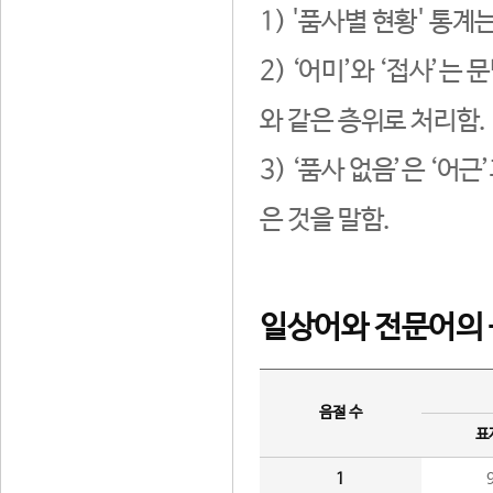
1) '품사별 현황' 통계
2) ‘어미’와 ‘접사’
와 같은 층위로 처리함.
3) ‘품사 없음’은 ‘어
은 것을 말함.
일상어와 전문어의 
음절 수
표
1