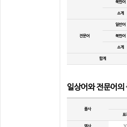
북한어
소계
일반어
전문어
북한어
소계
합계
일상어와 전문어의 
품사
표
명사
3