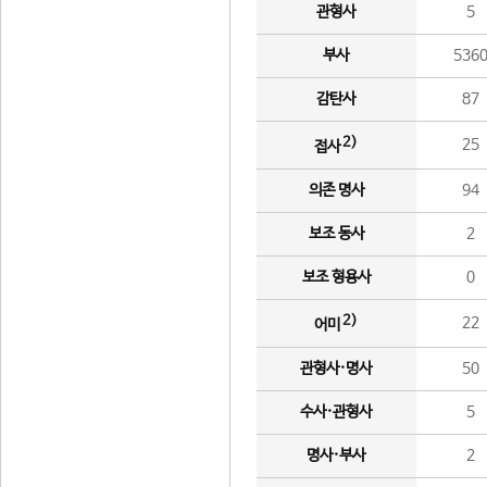
관형사
5
부사
536
감탄사
87
2)
25
접사
의존 명사
94
보조 동사
2
보조 형용사
0
2)
22
어미
관형사·명사
50
수사·관형사
5
명사·부사
2