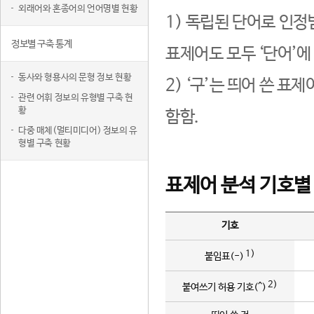
외래어와 혼종어의 언어명별 현황
1) 독립된 단어로 인정
정보별 구축 통계
표제어도 모두 ‘단어’에
동사와 형용사의 문형 정보 현황
2) ‘구’는 띄어 쓴 표
관련 어휘 정보의 유형별 구축 현
황
함함.
다중 매체(멀티미디어) 정보의 유
형별 구축 현황
표제어 분석 기호별
기호
1)
붙임표(-)
2)
붙여쓰기 허용 기호(^)