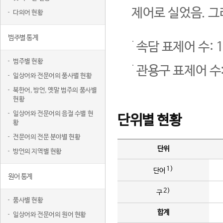
제어로 실었음. 그
다의어 현황
범주별 통계
속담 표제어 수: 1
범주별 현황
관용구 표제어 수:
일상어와 전문어의 품사별 현황
북한어, 방언, 옛말 범주의 품사별
현황
일상어와 전문어의 음절 수별 현
단위별 현황
황
전문어의 전문 분야별 현황
단위
방언의 지역별 현황
1)
단어
원어 통계
2)
구
품사별 현황
합계
일상어와 전문어의 원어 현황