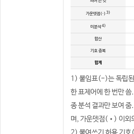
띄어 쓴 것
3)
가운뎃점(·)
4)
미분석
합산
기호 중복
합계
1) 붙임표(-)는 독립
한 표제어에 한 번만 씀
종 분석 결과만 보여 줌
며, 가운뎃점(•) 이외
2) 붙여쓰기 허용 기호