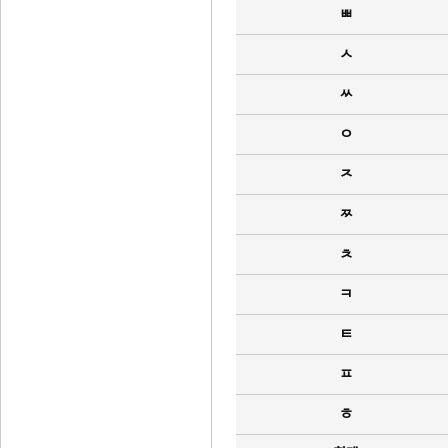
ㅃ
ㅅ
ㅆ
ㅇ
ㅈ
ㅉ
ㅊ
ㅋ
ㅌ
ㅍ
ㅎ