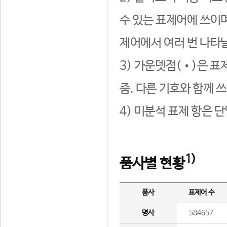
수 있는 표제어에 쓰이며
제어에서 여러 번 나타날
3) 가운뎃점(•)은 표
줌. 다른 기호와 함께 쓰
4) 미분석 표제 항은 
1)
품사별 현황
품사
표제어 수
명사
584657