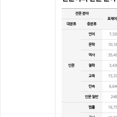
전문 분야
표제어
대분류
중분류
언어
7,32
문학
10,1
역사
35,4
인문
철학
3,43
교육
15,3
민속
6,64
인문 일반
24
법률
16,7