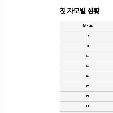
첫 자모별 현황
첫 자모
ㄱ
ㄲ
ㄴ
ㄷ
ㄸ
ㄹ
ㅁ
ㅂ