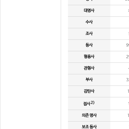
대명사
수사
조사
동사
9
형용사
2
관형사
부사
3
감탄사
2)
접사
의존 명사
보조 동사