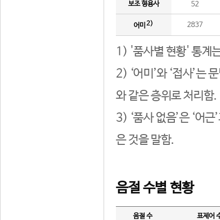
보조 형용사
52
2)
2837
어미
1) '품사별 현황' 통계
2) ‘어미’와 ‘접사’
와 같은 층위로 처리함.
3) ‘품사 없음’은 ‘어
은 것을 말함.
음절 수별 현황
음절 수
표제어 