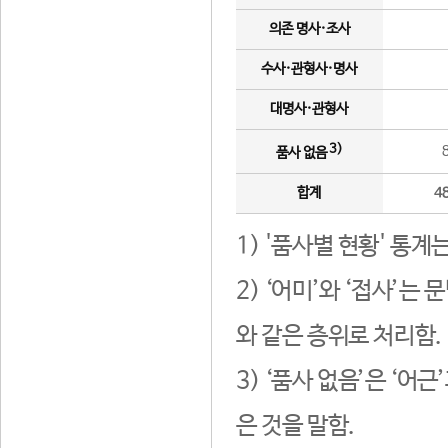
의존 명사·조사
수사·관형사·명사
대명사·관형사
3)
품사 없음
합계
4
1) '품사별 현황' 통계
2) ‘어미’와 ‘접사’
와 같은 층위로 처리함.
3) ‘품사 없음’은 ‘어
은 것을 말함.