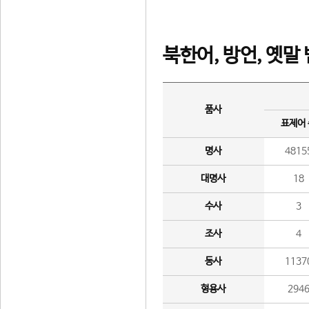
북한어, 방언, 옛말
품사
표제어
명사
4815
대명사
18
수사
3
조사
4
동사
1137
형용사
294