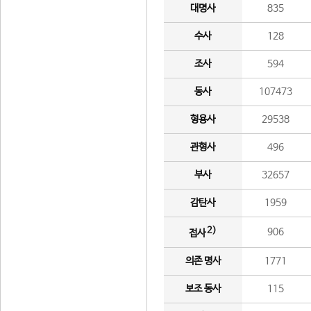
대명사
835
수사
128
조사
594
동사
107473
형용사
29538
관형사
496
부사
32657
감탄사
1959
2)
906
접사
의존 명사
1771
보조 동사
115