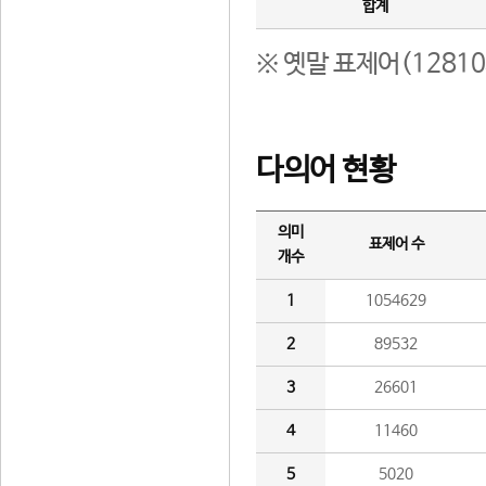
합계
※ 옛말 표제어(1281
다의어 현황
의미
표제어 수
개수
1
1054629
2
89532
3
26601
4
11460
5
5020