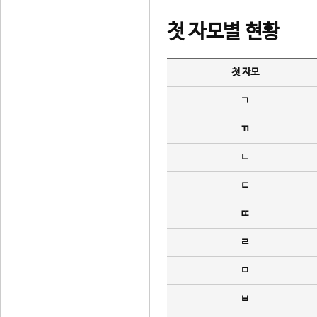
첫 자모별 현황
첫 자모
ㄱ
ㄲ
ㄴ
ㄷ
ㄸ
ㄹ
ㅁ
ㅂ