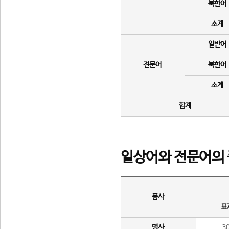
북한어
소계
일반어
전문어
북한어
소계
합계
일상어와 전문어의 
품사
표
명사
3