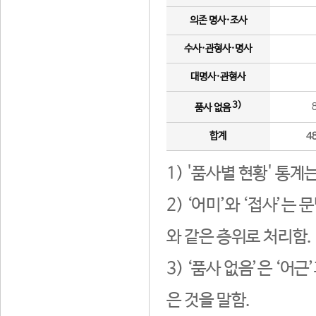
의존 명사·조사
수사·관형사·명사
대명사·관형사
3)
품사 없음
합계
4
1) '품사별 현황' 통계
2) ‘어미’와 ‘접사’
와 같은 층위로 처리함.
3) ‘품사 없음’은 ‘어
은 것을 말함.