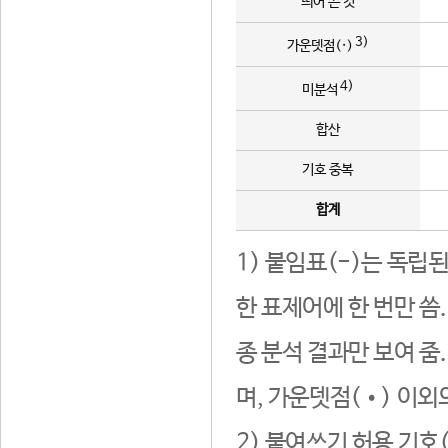
띄어 쓴 것
3)
가운뎃점(·)
4)
미분석
합산
기호 중복
합계
1) 붙임표(-)는 독립
한 표제어에 한 번만 씀
종 분석 결과만 보여 줌
며, 가운뎃점(•) 이외
2) 붙여쓰기 허용 기호