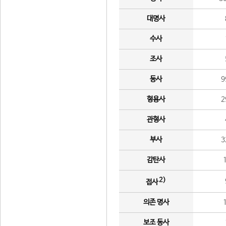
대명사
수사
조사
동사
9
형용사
2
관형사
부사
3
감탄사
2)
접사
의존 명사
보조 동사