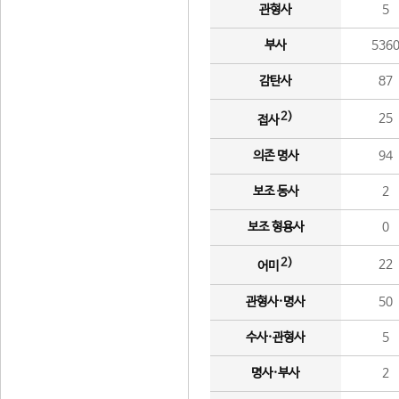
관형사
5
부사
536
감탄사
87
2)
25
접사
의존 명사
94
보조 동사
2
보조 형용사
0
2)
22
어미
관형사·명사
50
수사·관형사
5
명사·부사
2