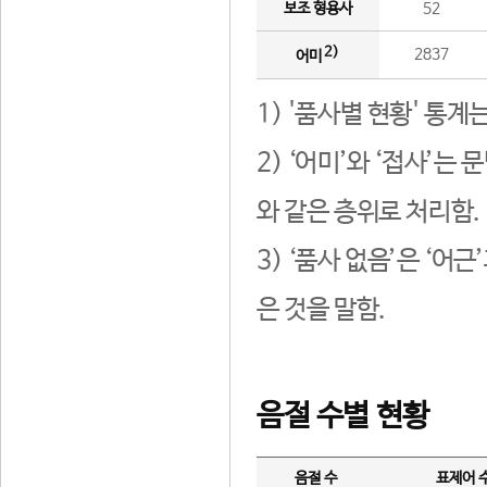
보조 형용사
52
2)
2837
어미
1) '품사별 현황' 통계
2) ‘어미’와 ‘접사’
와 같은 층위로 처리함.
3) ‘품사 없음’은 ‘어
은 것을 말함.
음절 수별 현황
음절 수
표제어 