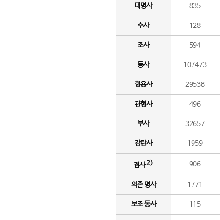
대명사
835
수사
128
조사
594
동사
107473
형용사
29538
관형사
496
부사
32657
감탄사
1959
2)
906
접사
의존 명사
1771
보조 동사
115