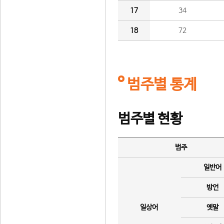
17
34
18
72
범주별 통계
범주별 현황
범주
일반어
방언
일상어
옛말