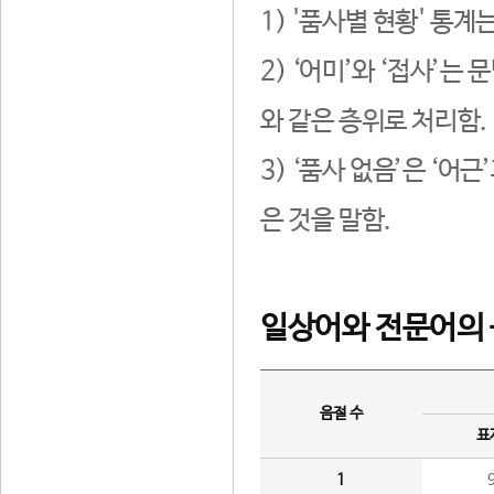
1) '품사별 현황' 통계
2) ‘어미’와 ‘접사’
와 같은 층위로 처리함.
3) ‘품사 없음’은 ‘어
은 것을 말함.
일상어와 전문어의 
음절 수
표
1