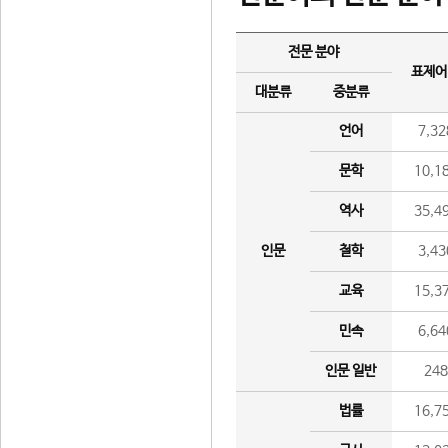
전문 분야
표제어
대분류
중분류
언어
7,32
문학
10,1
역사
35,4
인문
철학
3,43
교육
15,3
민속
6,64
인문 일반
24
법률
16,7