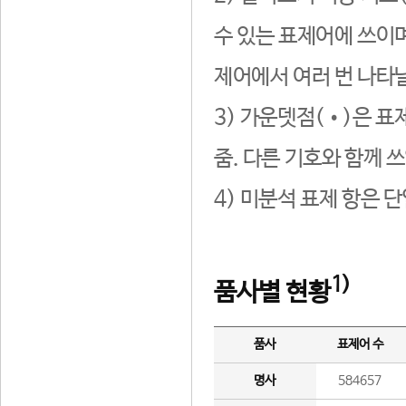
수 있는 표제어에 쓰이며
제어에서 여러 번 나타날
3) 가운뎃점(•)은 표
줌. 다른 기호와 함께 쓰
4) 미분석 표제 항은 
1)
품사별 현황
품사
표제어 수
명사
584657