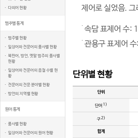
제어로 실었음. 그
다의어 현황
범주별 통계
속담 표제어 수: 1
범주별 현황
관용구 표제어 수:
일상어와 전문어의 품사별 현황
북한어, 방언, 옛말 범주의 품사별
현황
일상어와 전문어의 음절 수별 현
단위별 현황
황
전문어의 전문 분야별 현황
단위
방언의 지역별 현황
1)
단어
원어 통계
2)
구
품사별 현황
합계
일상어와 전문어의 원어 현황