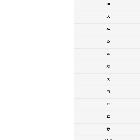
ㅃ
ㅅ
ㅆ
ㅇ
ㅈ
ㅉ
ㅊ
ㅋ
ㅌ
ㅍ
ㅎ