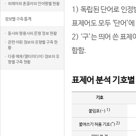
외래어와 혼종어의 언어명별 현황
1) 독립된 단어로 인정
정보별 구축 통계
표제어도 모두 ‘단어’에
동사와 형용사의 문형 정보 현황
2) ‘구’는 띄어 쓴 표
관련 어휘 정보의 유형별 구축 현
황
함함.
다중 매체(멀티미디어) 정보의 유
형별 구축 현황
표제어 분석 기호별
기호
1)
붙임표(-)
2)
붙여쓰기 허용 기호(^)