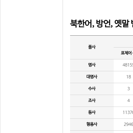
북한어, 방언, 옛말
품사
표제어
명사
4815
대명사
18
수사
3
조사
4
동사
1137
형용사
294