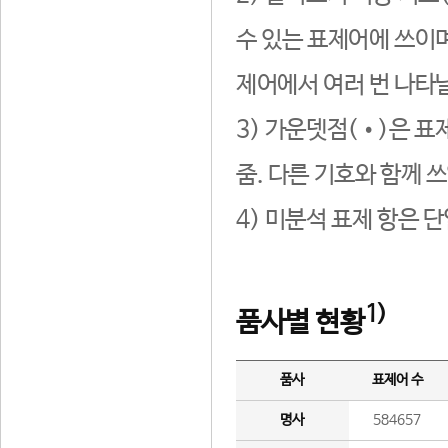
수 있는 표제어에 쓰이며
제어에서 여러 번 나타날
3) 가운뎃점(•)은 표
줌. 다른 기호와 함께 쓰
4) 미분석 표제 항은 
1)
품사별 현황
품사
표제어 수
명사
584657