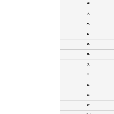
ㅃ
ㅅ
ㅆ
ㅇ
ㅈ
ㅉ
ㅊ
ㅋ
ㅌ
ㅍ
ㅎ