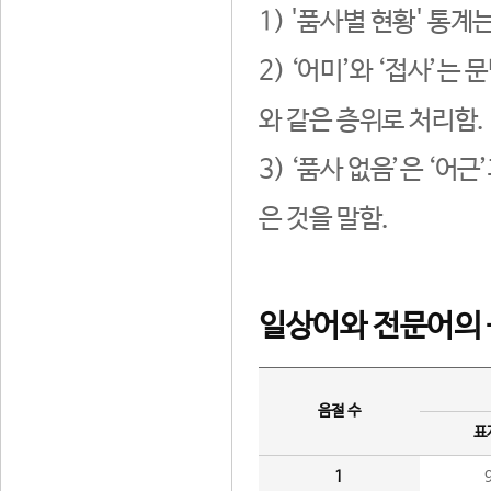
1) '품사별 현황' 통계
2) ‘어미’와 ‘접사’
와 같은 층위로 처리함.
3) ‘품사 없음’은 ‘어
은 것을 말함.
일상어와 전문어의 
음절 수
표
1