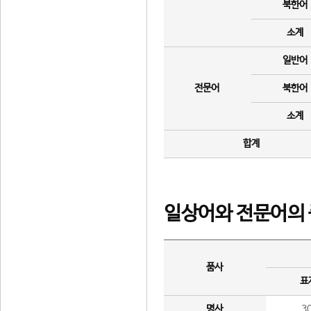
북한어
소계
일반어
전문어
북한어
소계
합계
일상어와 전문어의 
품사
표
명사
3