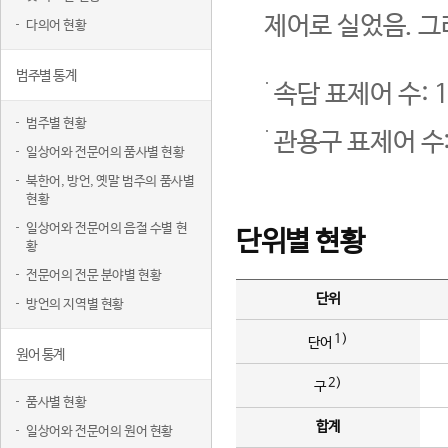
제어로 실었음. 그
다의어 현황
범주별 통계
속담 표제어 수: 1
범주별 현황
관용구 표제어 수:
일상어와 전문어의 품사별 현황
북한어, 방언, 옛말 범주의 품사별
현황
일상어와 전문어의 음절 수별 현
단위별 현황
황
전문어의 전문 분야별 현황
단위
방언의 지역별 현황
1)
단어
원어 통계
2)
구
품사별 현황
합계
일상어와 전문어의 원어 현황