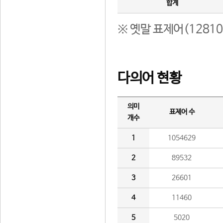
합계
※ 옛말 표제어(1281
다의어 현황
의미
표제어 수
개수
1
1054629
2
89532
3
26601
4
11460
5
5020