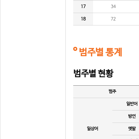
17
34
18
72
범주별 통계
범주별 현황
범주
일반어
방언
일상어
옛말