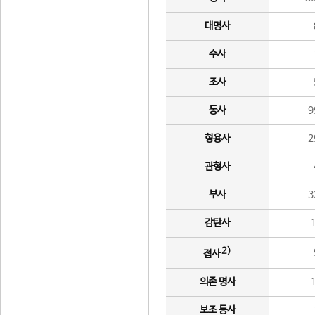
대명사
수사
조사
동사
9
형용사
2
관형사
부사
3
감탄사
2)
접사
의존 명사
보조 동사