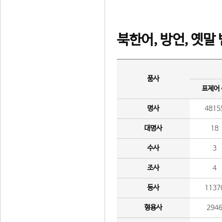
북한어, 방언, 옛말
품사
표제어
명사
4815
대명사
18
수사
3
조사
4
동사
1137
형용사
294