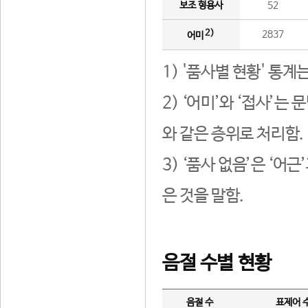
보조 형용사
52
2)
2837
어미
1) '품사별 현황' 통계
2) ‘어미’와 ‘접사’
와 같은 층위로 처리함.
3) ‘품사 없음’은 ‘어
은 것을 말함.
음절 수별 현황
음절 수
표제어 