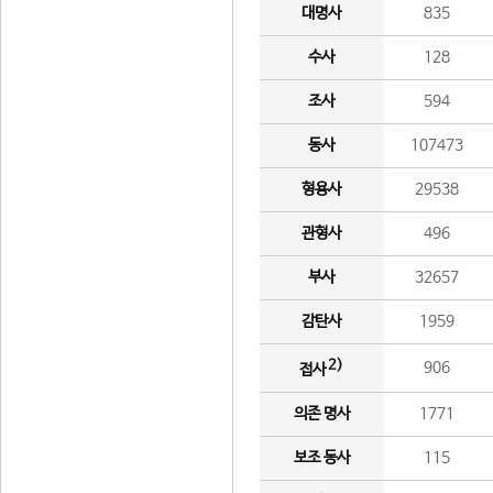
대명사
835
수사
128
조사
594
동사
107473
형용사
29538
관형사
496
부사
32657
감탄사
1959
2)
906
접사
의존 명사
1771
보조 동사
115