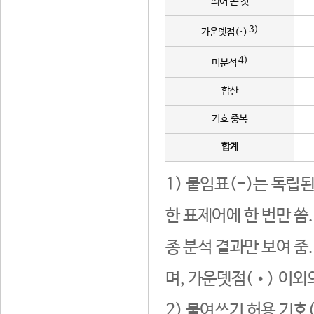
띄어 쓴 것
3)
가운뎃점(·)
4)
미분석
합산
기호 중복
합계
1) 붙임표(-)는 독립
한 표제어에 한 번만 씀
종 분석 결과만 보여 줌
며, 가운뎃점(•) 이외
2) 붙여쓰기 허용 기호