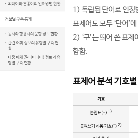
외래어와 혼종어의 언어명별 현황
1) 독립된 단어로 인정
정보별 구축 통계
표제어도 모두 ‘단어’에
동사와 형용사의 문형 정보 현황
2) ‘구’는 띄어 쓴 표
관련 어휘 정보의 유형별 구축 현
황
함함.
다중 매체(멀티미디어) 정보의 유
형별 구축 현황
표제어 분석 기호별
기호
1)
붙임표(-)
2)
붙여쓰기 허용 기호(^)