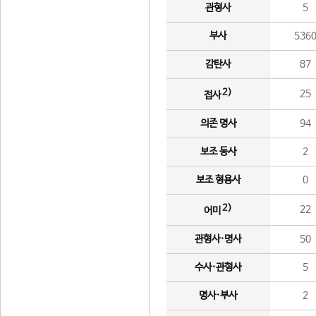
관형사
5
부사
536
감탄사
87
2)
25
접사
의존 명사
94
보조 동사
2
보조 형용사
0
2)
22
어미
관형사·명사
50
수사·관형사
5
명사·부사
2