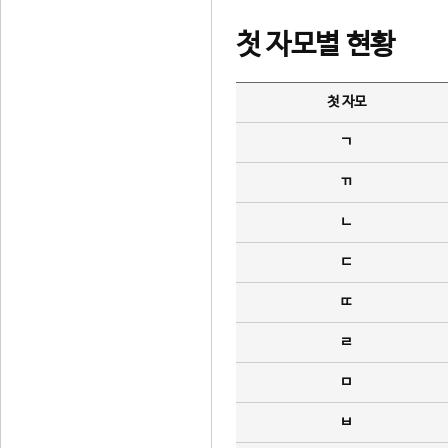
첫 자모별 현황
첫 자모
ㄱ
ㄲ
ㄴ
ㄷ
ㄸ
ㄹ
ㅁ
ㅂ