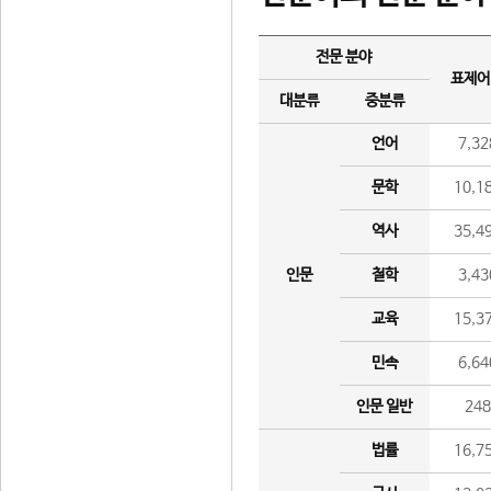
전문 분야
표제어
대분류
중분류
언어
7,32
문학
10,1
역사
35,4
인문
철학
3,43
교육
15,3
민속
6,64
인문 일반
24
법률
16,7