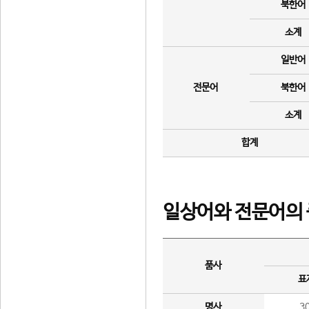
북한어
소계
일반어
전문어
북한어
소계
합계
일상어와 전문어의 
품사
표
명사
3