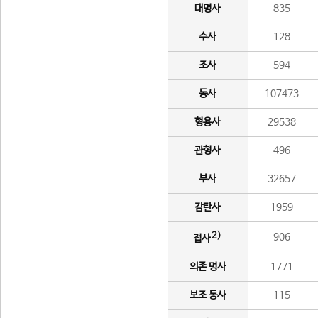
대명사
835
수사
128
조사
594
동사
107473
형용사
29538
관형사
496
부사
32657
감탄사
1959
2)
906
접사
의존 명사
1771
보조 동사
115