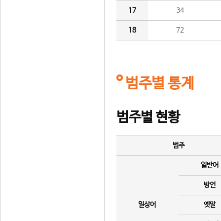
17
34
18
72
범주별 통계
범주별 현황
범주
일반어
방언
일상어
옛말