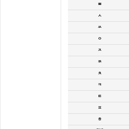
ㅃ
ㅅ
ㅆ
ㅇ
ㅈ
ㅉ
ㅊ
ㅋ
ㅌ
ㅍ
ㅎ