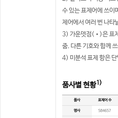
수 있는 표제어에 쓰이며
제어에서 여러 번 나타날
3) 가운뎃점(•)은 표
줌. 다른 기호와 함께 쓰
4) 미분석 표제 항은 
1)
품사별 현황
품사
표제어 수
명사
584657