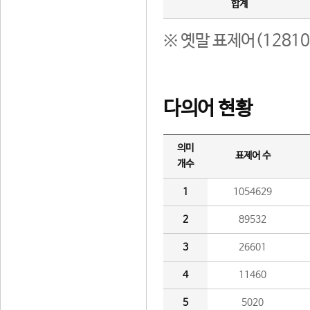
합계
※ 옛말 표제어(1281
다의어 현황
의미
표제어 수
개수
1
1054629
2
89532
3
26601
4
11460
5
5020