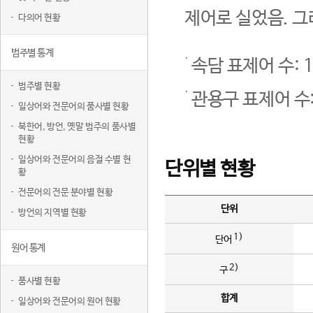
제어로 실었음. 그
다의어 현황
범주별 통계
속담 표제어 수: 1
범주별 현황
관용구 표제어 수:
일상어와 전문어의 품사별 현황
북한어, 방언, 옛말 범주의 품사별
현황
일상어와 전문어의 음절 수별 현
단위별 현황
황
전문어의 전문 분야별 현황
단위
방언의 지역별 현황
1)
단어
원어 통계
2)
구
품사별 현황
합계
일상어와 전문어의 원어 현황