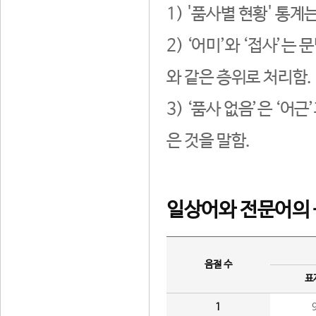
1) '품사별 현황' 통계
2) ‘어미’와 ‘접사’
와 같은 층위로 처리함.
3) ‘품사 없음’은 ‘어
은 것을 말함.
일상어와 전문어의 
음절 수
표
1