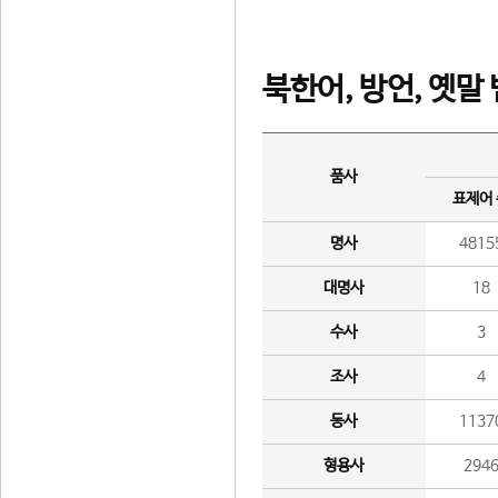
북한어, 방언, 옛말
품사
표제어
명사
4815
대명사
18
수사
3
조사
4
동사
1137
형용사
294