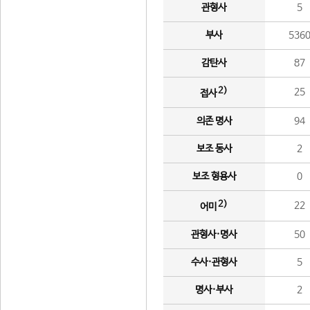
관형사
5
부사
536
감탄사
87
2)
25
접사
의존 명사
94
보조 동사
2
보조 형용사
0
2)
22
어미
관형사·명사
50
수사·관형사
5
명사·부사
2