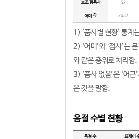
보조 형용사
52
2)
2837
어미
1) '품사별 현황' 통계
2) ‘어미’와 ‘접사’
와 같은 층위로 처리함.
3) ‘품사 없음’은 ‘어
은 것을 말함.
음절 수별 현황
음절 수
표제어 