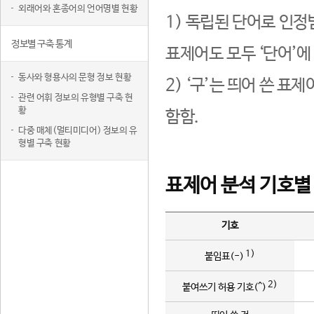
외래어와 혼종어의 언어명별 현황
1) 독립된 단어로 인정
정보별 구축 통계
표제어도 모두 ‘단어’에
동사와 형용사의 문형 정보 현황
2) ‘구’는 띄어 쓴 표
관련 어휘 정보의 유형별 구축 현
황
함함.
다중 매체(멀티미디어) 정보의 유
형별 구축 현황
표제어 분석 기호별
기호
1)
붙임표(-)
2)
붙여쓰기 허용 기호(^)