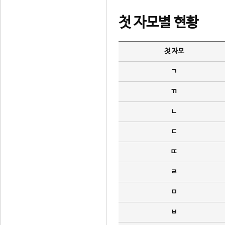
첫 자모별 현황
첫 자모
ㄱ
ㄲ
ㄴ
ㄷ
ㄸ
ㄹ
ㅁ
ㅂ