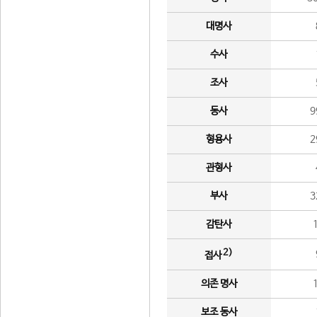
대명사
수사
조사
동사
9
형용사
2
관형사
부사
3
감탄사
2)
접사
의존 명사
보조 동사