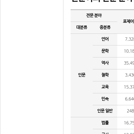
전문 분야
표제어
대분류
중분류
언어
7,32
문학
10,1
역사
35,4
인문
철학
3,43
교육
15,3
민속
6,64
인문 일반
24
법률
16,7