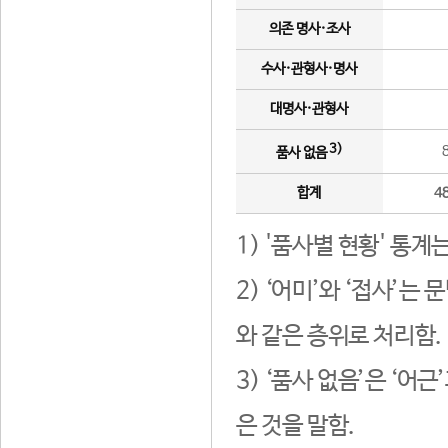
의존 명사·조사
수사·관형사·명사
대명사·관형사
3)
품사 없음
합계
4
1) '품사별 현황' 통계
2) ‘어미’와 ‘접사’
와 같은 층위로 처리함.
3) ‘품사 없음’은 ‘어
은 것을 말함.