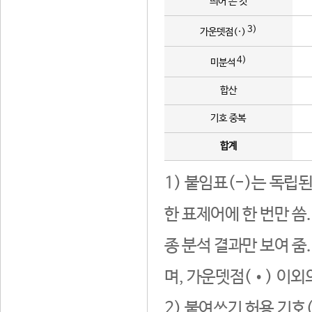
띄어 쓴 것
3)
가운뎃점(·)
4)
미분석
합산
기호 중복
합계
1) 붙임표(-)는 독립
한 표제어에 한 번만 씀
종 분석 결과만 보여 줌
며, 가운뎃점(•) 이외
2) 붙여쓰기 허용 기호