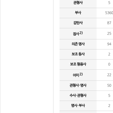
관형사
5
부사
536
감탄사
87
2)
25
접사
의존 명사
94
보조 동사
2
보조 형용사
0
2)
22
어미
관형사·명사
50
수사·관형사
5
명사·부사
2