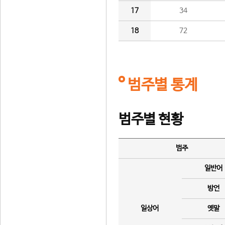
17
34
18
72
범주별 통계
범주별 현황
범주
일반어
방언
일상어
옛말