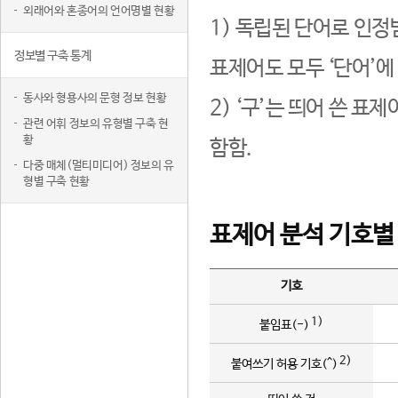
외래어와 혼종어의 언어명별 현황
1) 독립된 단어로 인정
정보별 구축 통계
표제어도 모두 ‘단어’에
동사와 형용사의 문형 정보 현황
2) ‘구’는 띄어 쓴 표
관련 어휘 정보의 유형별 구축 현
황
함함.
다중 매체(멀티미디어) 정보의 유
형별 구축 현황
표제어 분석 기호별
기호
1)
붙임표(-)
2)
붙여쓰기 허용 기호(^)