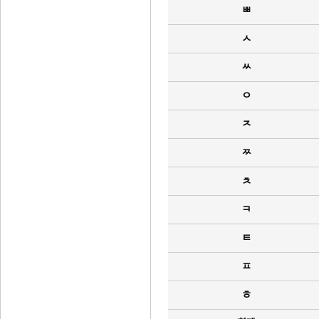
ㅃ
ㅅ
ㅆ
ㅇ
ㅈ
ㅉ
ㅊ
ㅋ
ㅌ
ㅍ
ㅎ