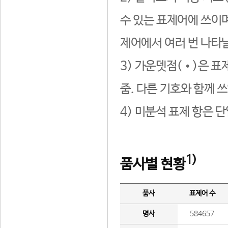
수 있는 표제어에 쓰이며
제어에서 여러 번 나타날
3) 가운뎃점(•)은 표
줌. 다른 기호와 함께 쓰
4) 미분석 표제 항은 
1)
품사별 현황
품사
표제어 수
명사
584657