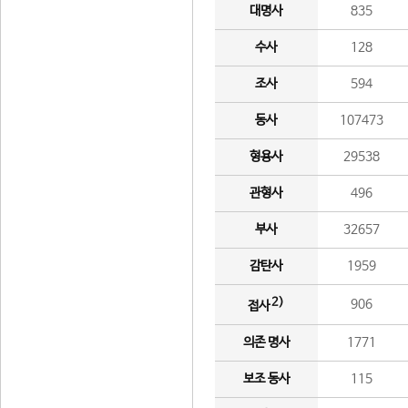
대명사
835
수사
128
조사
594
동사
107473
형용사
29538
관형사
496
부사
32657
감탄사
1959
2)
906
접사
의존 명사
1771
보조 동사
115