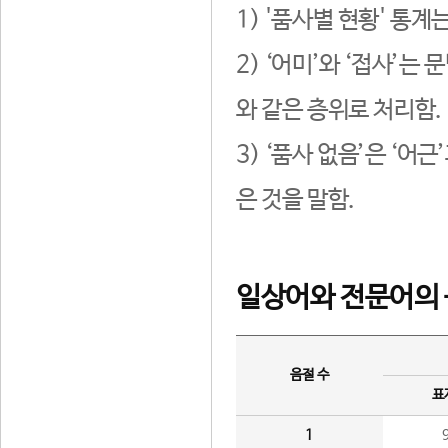
1) '품사별 현황' 통계
2) ‘어미’와 ‘접사’
와 같은 층위로 처리함.
3) ‘품사 없음’은 ‘어
은 것을 말함.
일상어와 전문어의 
음절 수
표
1