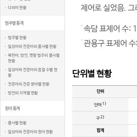
제어로 실었음. 그
다의어 현황
범주별 통계
속담 표제어 수: 1
범주별 현황
관용구 표제어 수:
일상어와 전문어의 품사별 현황
북한어, 방언, 옛말 범주의 품사별
현황
일상어와 전문어의 음절 수별 현
단위별 현황
황
전문어의 전문 분야별 현황
단위
방언의 지역별 현황
1)
단어
원어 통계
2)
구
품사별 현황
합계
일상어와 전문어의 원어 현황