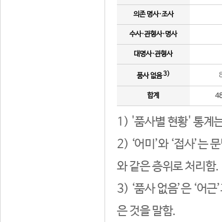
의존 명사·조사
수사·관형사·명사
대명사·관형사
3)
품사 없음
합계
4
1) '품사별 현황' 통계
2) ‘어미’와 ‘접사’
와 같은 층위로 처리함.
3) ‘품사 없음’은 ‘어
은 것을 말함.