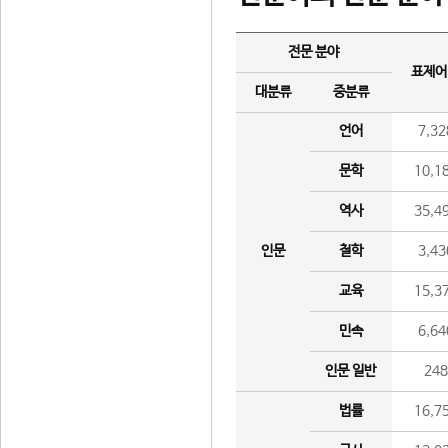
전문 분야
표제어
대분류
중분류
언어
7,32
문학
10,1
역사
35,4
인문
철학
3,43
교육
15,3
민속
6,64
인문 일반
24
법률
16,7