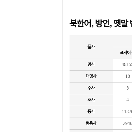
북한어, 방언, 옛말
품사
표제어
명사
4815
대명사
18
수사
3
조사
4
동사
1137
형용사
294