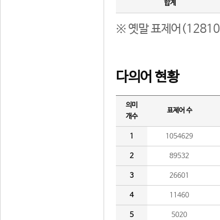
합계
※ 옛말 표제어(1281
다의어 현황
의미
표제어 수
개수
1
1054629
2
89532
3
26601
4
11460
5
5020