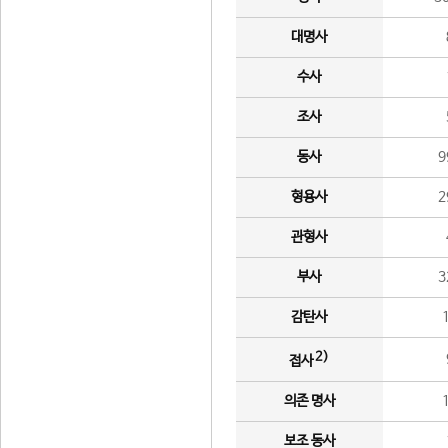
대명사
수사
조사
동사
9
형용사
2
관형사
부사
3
감탄사
2)
접사
의존 명사
보조 동사