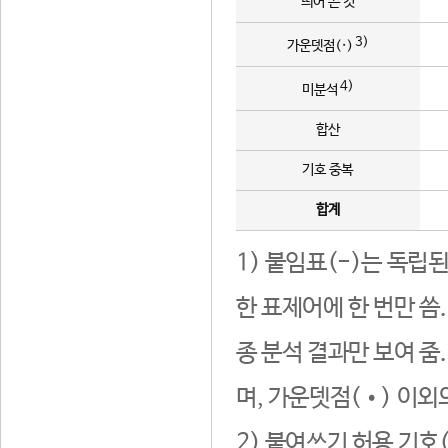
띄어 쓴 것
3)
가운뎃점(·)
4)
미분석
합산
기호 중복
합계
1) 붙임표(-)는 독립
한 표제어에 한 번만 씀
종 분석 결과만 보여 줌
며, 가운뎃점(•) 이외
2) 붙여쓰기 허용 기호