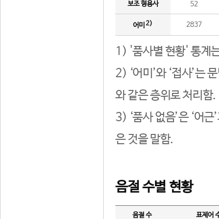
보조 형용사
52
2)
2837
어미
1) '품사별 현황' 통계
2) ‘어미’와 ‘접사’
와 같은 층위로 처리함.
3) ‘품사 없음’은 ‘어
은 것을 말함.
음절 수별 현황
음절 수
표제어 