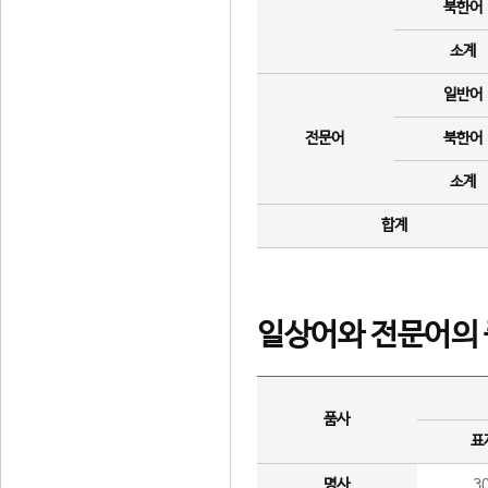
북한어
소계
일반어
전문어
북한어
소계
합계
일상어와 전문어의 
품사
표
명사
3