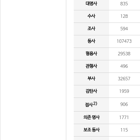
대명사
835
수사
128
조사
594
동사
107473
형용사
29538
관형사
496
부사
32657
감탄사
1959
2)
906
접사
의존 명사
1771
보조 동사
115