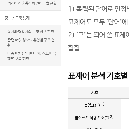
외래어와 혼종어의 언어명별 현황
1) 독립된 단어로 인정
정보별 구축 통계
표제어도 모두 ‘단어’에
동사와 형용사의 문형 정보 현황
2) ‘구’는 띄어 쓴 표
관련 어휘 정보의 유형별 구축 현
황
함함.
다중 매체(멀티미디어) 정보의 유
형별 구축 현황
표제어 분석 기호별
기호
1)
붙임표(-)
2)
붙여쓰기 허용 기호(^)