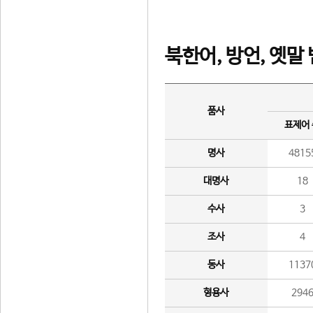
북한어, 방언, 옛말
품사
표제어
명사
4815
대명사
18
수사
3
조사
4
동사
1137
형용사
294