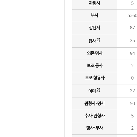
관형사
5
부사
536
감탄사
87
2)
25
접사
의존 명사
94
보조 동사
2
보조 형용사
0
2)
22
어미
관형사·명사
50
수사·관형사
5
명사·부사
2