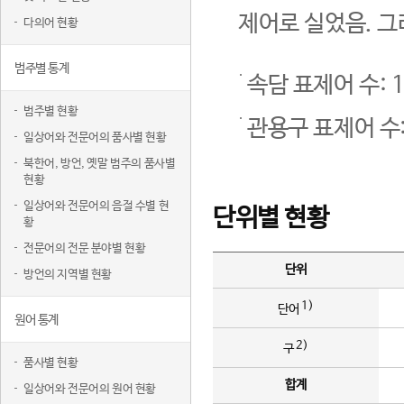
제어로 실었음. 그
다의어 현황
범주별 통계
속담 표제어 수: 1
범주별 현황
관용구 표제어 수:
일상어와 전문어의 품사별 현황
북한어, 방언, 옛말 범주의 품사별
현황
일상어와 전문어의 음절 수별 현
단위별 현황
황
전문어의 전문 분야별 현황
단위
방언의 지역별 현황
1)
단어
원어 통계
2)
구
품사별 현황
합계
일상어와 전문어의 원어 현황