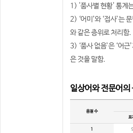
1) '품사별 현황' 통계
2) ‘어미’와 ‘접사’
와 같은 층위로 처리함.
3) ‘품사 없음’은 ‘어
은 것을 말함.
일상어와 전문어의 
음절 수
표
1