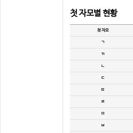
첫 자모별 현황
첫 자모
ㄱ
ㄲ
ㄴ
ㄷ
ㄸ
ㄹ
ㅁ
ㅂ