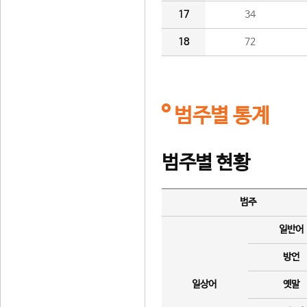
17
34
18
72
범주별 통계
범주별 현황
범주
일반어
방언
일상어
옛말