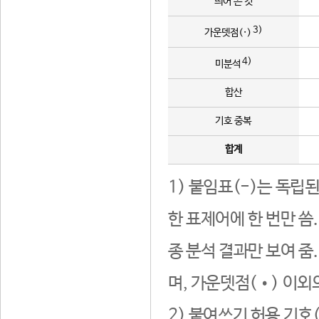
띄어 쓴 것
3)
가운뎃점(·)
4)
미분석
합산
기호 중복
합계
1) 붙임표(-)는 독립
한 표제어에 한 번만 씀
종 분석 결과만 보여 줌
며, 가운뎃점(•) 이외
2) 붙여쓰기 허용 기호