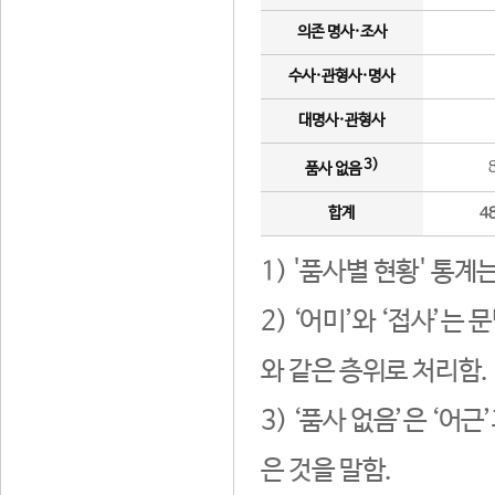
의존 명사·조사
수사·관형사·명사
대명사·관형사
3)
품사 없음
합계
4
1) '품사별 현황' 통계
2) ‘어미’와 ‘접사’
와 같은 층위로 처리함.
3) ‘품사 없음’은 ‘어
은 것을 말함.