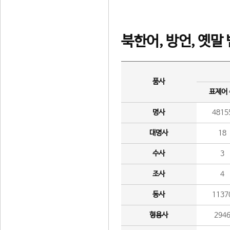
북한어, 방언, 옛말
품사
표제어
명사
4815
대명사
18
수사
3
조사
4
동사
1137
형용사
294