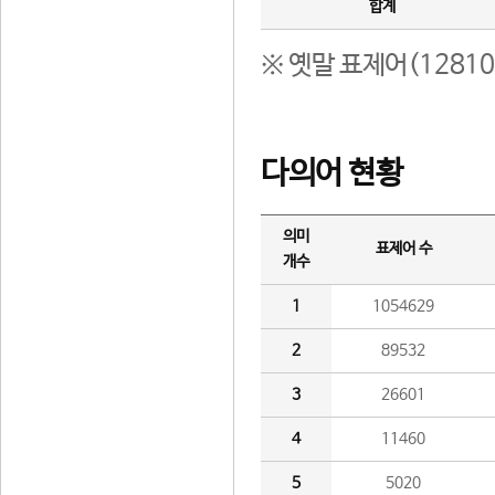
합계
※ 옛말 표제어(1281
다의어 현황
의미
표제어 수
개수
1
1054629
2
89532
3
26601
4
11460
5
5020