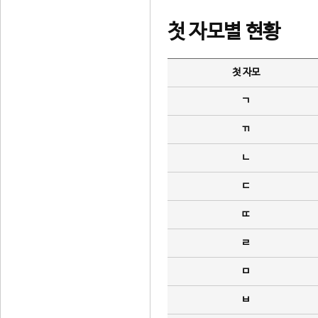
첫 자모별 현황
첫 자모
ㄱ
ㄲ
ㄴ
ㄷ
ㄸ
ㄹ
ㅁ
ㅂ