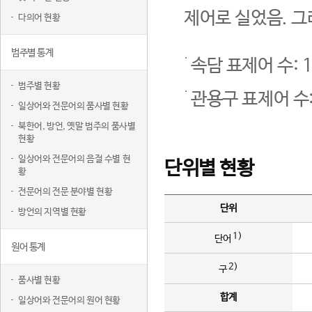
제어로 실었음. 그
다의어 현황
범주별 통계
속담 표제어 수: 1
범주별 현황
관용구 표제어 수:
일상어와 전문어의 품사별 현황
북한어, 방언, 옛말 범주의 품사별
현황
일상어와 전문어의 음절 수별 현
단위별 현황
황
전문어의 전문 분야별 현황
단위
방언의 지역별 현황
1)
단어
원어 통계
2)
구
품사별 현황
합계
일상어와 전문어의 원어 현황