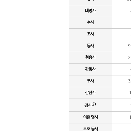
대명사
수사
조사
동사
9
형용사
2
관형사
부사
3
감탄사
2)
접사
의존 명사
보조 동사