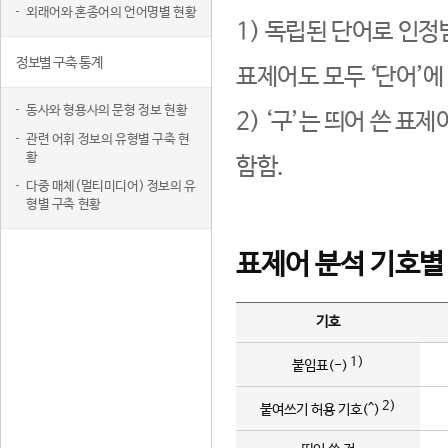
외래어와 혼종어의 언어명별 현황
1) 독립된 단어로 인정
정보별 구축 통계
표제어도 모두 ‘단어’에
동사와 형용사의 문형 정보 현황
2) ‘구’는 띄어 쓴 표
관련 어휘 정보의 유형별 구축 현
황
함함.
다중 매체(멀티미디어) 정보의 유
형별 구축 현황
표제어 분석 기호별
기호
1)
붙임표(-)
2)
붙여쓰기 허용 기호(^)