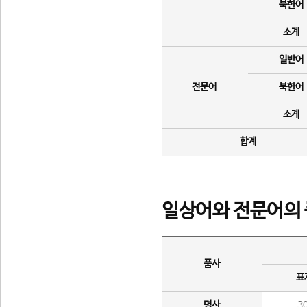
북한어
소계
일반어
전문어
북한어
소계
합계
일상어와 전문어의 
품사
표
명사
3