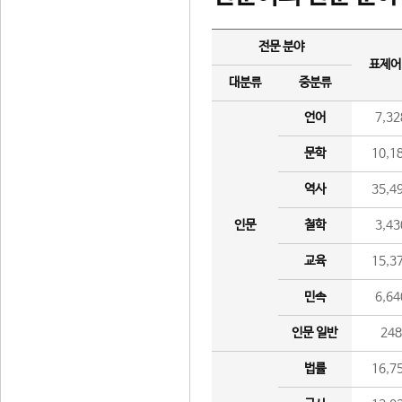
전문 분야
표제어
대분류
중분류
언어
7,32
문학
10,1
역사
35,4
인문
철학
3,43
교육
15,3
민속
6,64
인문 일반
24
법률
16,7