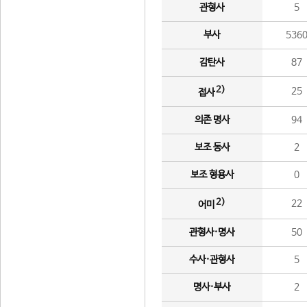
관형사
5
부사
536
감탄사
87
2)
25
접사
의존 명사
94
보조 동사
2
보조 형용사
0
2)
22
어미
관형사·명사
50
수사·관형사
5
명사·부사
2