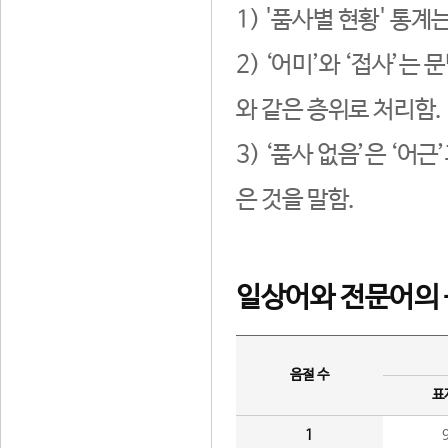
1) '품사별 현황' 통계
2) ‘어미’와 ‘접사’
와 같은 층위로 처리함.
3) ‘품사 없음’은 ‘어
은 것을 말함.
일상어와 전문어의 
음절 수
표
1