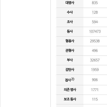
대명사
835
수사
128
조사
594
동사
107473
형용사
29538
관형사
496
부사
32657
감탄사
1959
2)
906
접사
의존 명사
1771
보조 동사
115