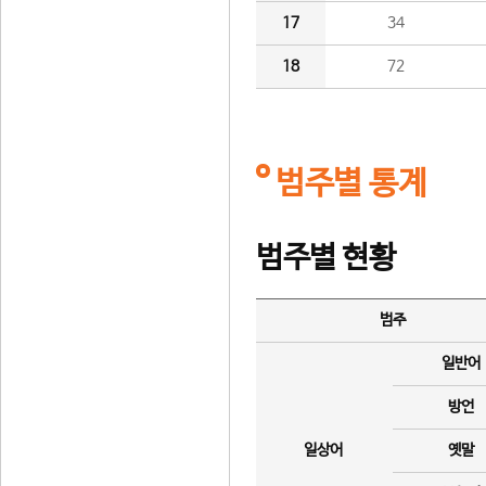
17
34
18
72
범주별 통계
범주별 현황
범주
일반어
방언
일상어
옛말