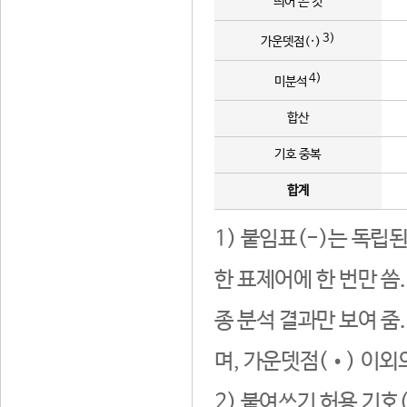
띄어 쓴 것
3)
가운뎃점(·)
4)
미분석
합산
기호 중복
합계
1) 붙임표(-)는 독립
한 표제어에 한 번만 씀
종 분석 결과만 보여 줌
며, 가운뎃점(•) 이외
2) 붙여쓰기 허용 기호