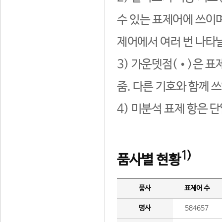
수 있는 표제어에 쓰이며
제어에서 여러 번 나타날
3) 가운뎃점(•)은 표
줌. 다른 기호와 함께 쓰
4) 미분석 표제 항은 
1)
품사별 현황
품사
표제어 수
명사
584657