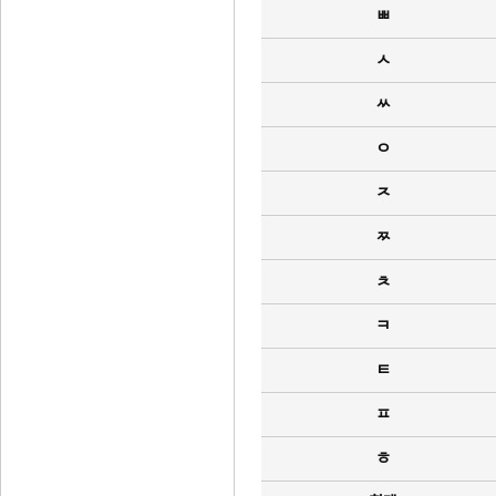
ㅃ
ㅅ
ㅆ
ㅇ
ㅈ
ㅉ
ㅊ
ㅋ
ㅌ
ㅍ
ㅎ