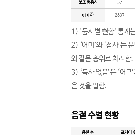
보조 형용사
52
2)
2837
어미
1) '품사별 현황' 통계
2) ‘어미’와 ‘접사’
와 같은 층위로 처리함.
3) ‘품사 없음’은 ‘어
은 것을 말함.
음절 수별 현황
음절 수
표제어 