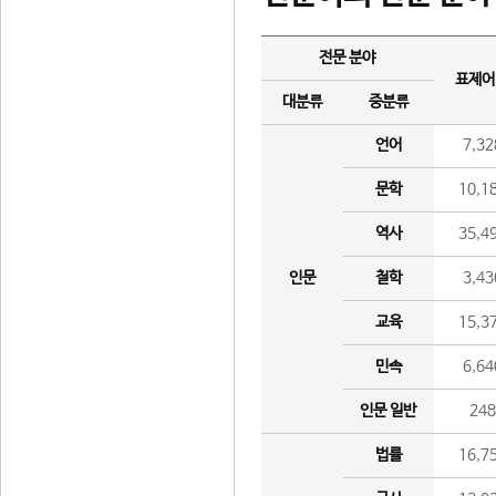
전문 분야
표제어
대분류
중분류
언어
7,32
문학
10,1
역사
35,4
인문
철학
3,43
교육
15,3
민속
6,64
인문 일반
24
법률
16,7