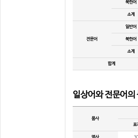
북한어
소계
일반어
전문어
북한어
소계
합계
일상어와 전문어의 
품사
표
명사
3