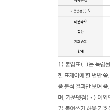
띄어 쓴 것
3)
가운뎃점(·)
4)
미분석
합산
기호 중복
합계
1) 붙임표(-)는 독립
한 표제어에 한 번만 씀
종 분석 결과만 보여 줌
며, 가운뎃점(•) 이외
2) 붙여쓰기 허용 기호