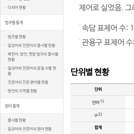
제어로 실었음. 그
다의어 현황
범주별 통계
속담 표제어 수: 1
범주별 현황
관용구 표제어 수:
일상어와 전문어의 품사별 현황
북한어, 방언, 옛말 범주의 품사별
현황
일상어와 전문어의 음절 수별 현
단위별 현황
황
전문어의 전문 분야별 현황
단위
방언의 지역별 현황
1)
단어
원어 통계
2)
구
품사별 현황
합계
일상어와 전문어의 원어 현황