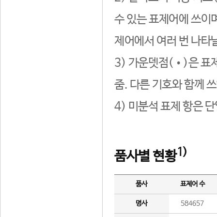
수 있는 표제어에 쓰이며
제어에서 여러 번 나타날
3) 가운뎃점(•)은 표
줌. 다른 기호와 함께 쓰
4) 미분석 표제 항은 
1)
품사별 현황
품사
표제어 수
명사
584657