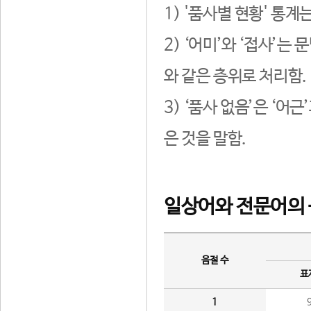
1) '품사별 현황' 통계
2) ‘어미’와 ‘접사’
와 같은 층위로 처리함.
3) ‘품사 없음’은 ‘어
은 것을 말함.
일상어와 전문어의 
음절 수
표
1