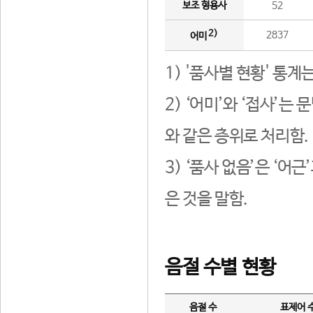
보조 형용사
52
2)
2837
어미
1) '품사별 현황' 통계
2) ‘어미’와 ‘접사’
와 같은 층위로 처리함.
3) ‘품사 없음’은 ‘어
은 것을 말함.
음절 수별 현황
음절 수
표제어 