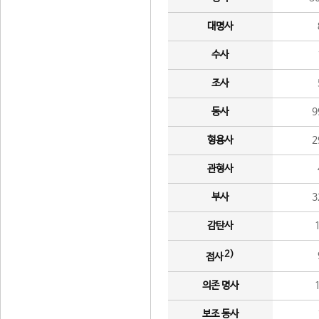
대명사
수사
조사
동사
9
형용사
2
관형사
부사
3
감탄사
2)
접사
의존 명사
보조 동사