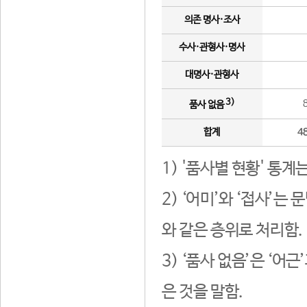
의존 명사·조사
수사·관형사·명사
대명사·관형사
3)
품사 없음
합계
4
1) '품사별 현황' 통계
2) ‘어미’와 ‘접사’
와 같은 층위로 처리함.
3) ‘품사 없음’은 ‘어
은 것을 말함.