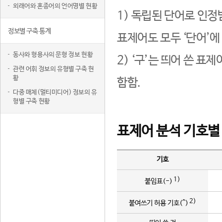
외래어와 혼종어의 언어명별 현황
1) 독립된 단어로 인정
정보별 구축 통계
표제어도 모두 ‘단어’에
동사와 형용사의 문형 정보 현황
2) ‘구’는 띄어 쓴 표
관련 어휘 정보의 유형별 구축 현
황
함함.
다중 매체(멀티미디어) 정보의 유
형별 구축 현황
표제어 분석 기호별
기호
1)
붙임표(-)
2)
붙여쓰기 허용 기호(^)