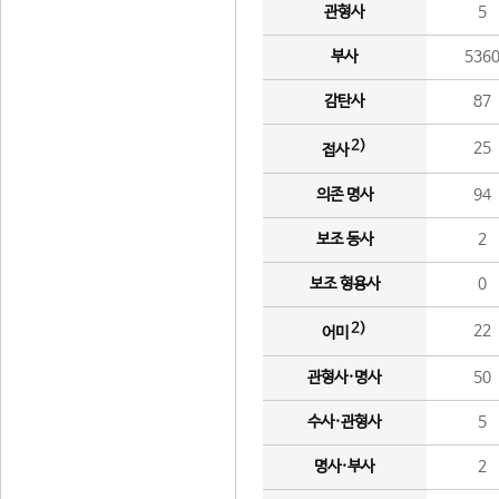
관형사
5
부사
536
감탄사
87
2)
25
접사
의존 명사
94
보조 동사
2
보조 형용사
0
2)
22
어미
관형사·명사
50
수사·관형사
5
명사·부사
2