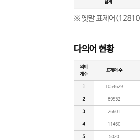
합계
※ 옛말 표제어(1281
다의어 현황
의미
표제어 수
개수
1
1054629
2
89532
3
26601
4
11460
5
5020