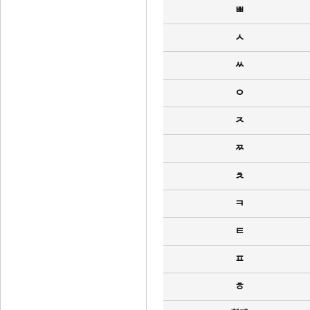
ㅃ
ㅅ
ㅆ
ㅇ
ㅈ
ㅉ
ㅊ
ㅋ
ㅌ
ㅍ
ㅎ