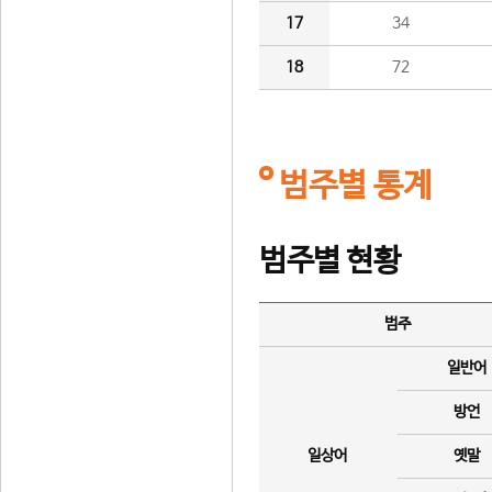
17
34
18
72
범주별 통계
범주별 현황
범주
일반어
방언
일상어
옛말