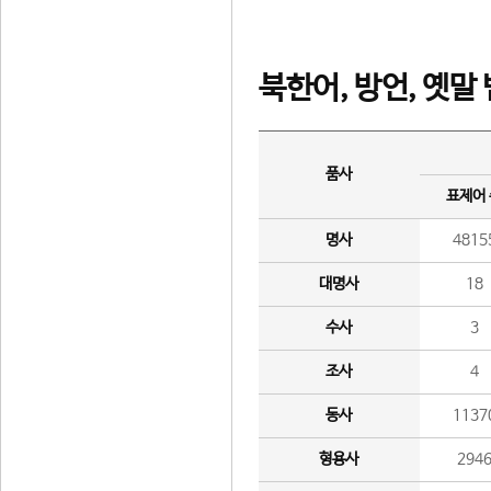
북한어, 방언, 옛말
품사
표제어
명사
4815
대명사
18
수사
3
조사
4
동사
1137
형용사
294