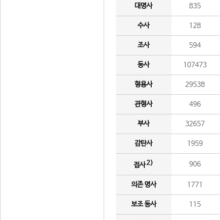
대명사
835
수사
128
조사
594
동사
107473
형용사
29538
관형사
496
부사
32657
감탄사
1959
2)
906
접사
의존 명사
1771
보조 동사
115