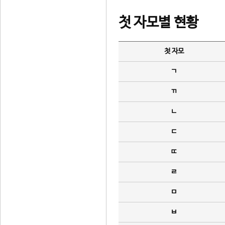
첫 자모별 현황
첫 자모
ㄱ
ㄲ
ㄴ
ㄷ
ㄸ
ㄹ
ㅁ
ㅂ