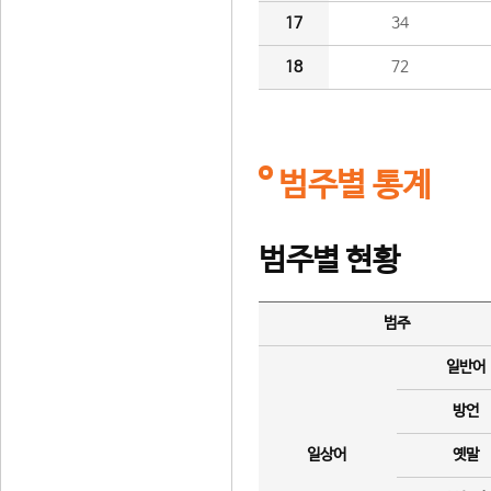
17
34
18
72
범주별 통계
범주별 현황
범주
일반어
방언
일상어
옛말