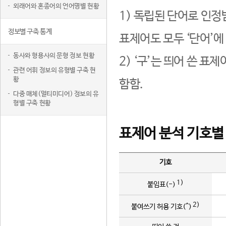
외래어와 혼종어의 언어명별 현황
1) 독립된 단어로 인정
정보별 구축 통계
표제어도 모두 ‘단어’에
동사와 형용사의 문형 정보 현황
2) ‘구’는 띄어 쓴 표
관련 어휘 정보의 유형별 구축 현
황
함함.
다중 매체(멀티미디어) 정보의 유
형별 구축 현황
표제어 분석 기호별
기호
1)
붙임표(-)
2)
붙여쓰기 허용 기호(^)