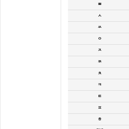
ㅃ
ㅅ
ㅆ
ㅇ
ㅈ
ㅉ
ㅊ
ㅋ
ㅌ
ㅍ
ㅎ