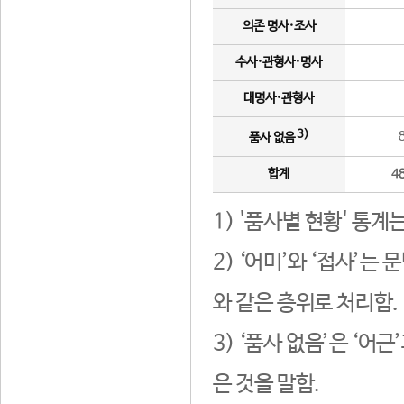
의존 명사·조사
수사·관형사·명사
대명사·관형사
3)
품사 없음
합계
4
1) '품사별 현황' 통계
2) ‘어미’와 ‘접사’
와 같은 층위로 처리함.
3) ‘품사 없음’은 ‘어
은 것을 말함.