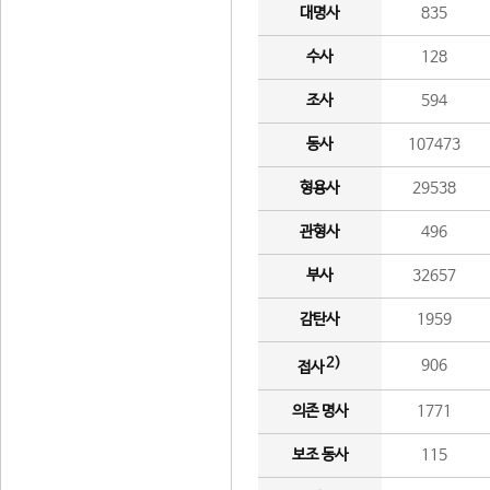
대명사
835
수사
128
조사
594
동사
107473
형용사
29538
관형사
496
부사
32657
감탄사
1959
2)
906
접사
의존 명사
1771
보조 동사
115