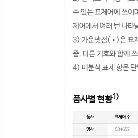
수 있는 표제어에 쓰이며
제어에서 여러 번 나타날
3) 가운뎃점(•)은 표
줌. 다른 기호와 함께 쓰
4) 미분석 표제 항은 
1)
품사별 현황
품사
표제어 수
명사
584657