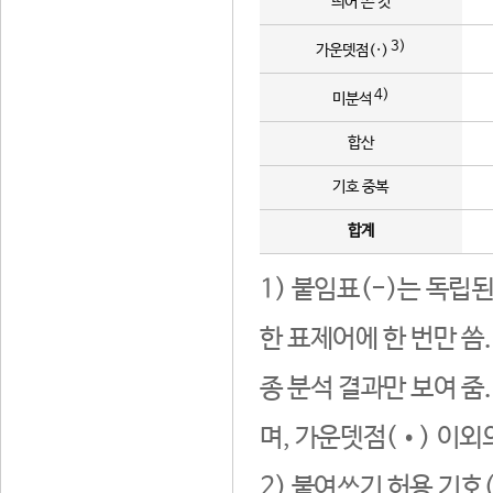
띄어 쓴 것
3)
가운뎃점(·)
4)
미분석
합산
기호 중복
합계
1) 붙임표(-)는 독립
한 표제어에 한 번만 씀
종 분석 결과만 보여 줌
며, 가운뎃점(•) 이외
2) 붙여쓰기 허용 기호