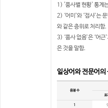
1) '품사별 현황' 통계
2) ‘어미’와 ‘접사’
와 같은 층위로 처리함.
3) ‘품사 없음’은 ‘어
은 것을 말함.
일상어와 전문어의 
음절 수
표
1