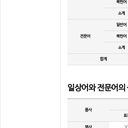
북한어
소계
일반어
전문어
북한어
소계
합계
일상어와 전문어의 
품사
표
명사
3