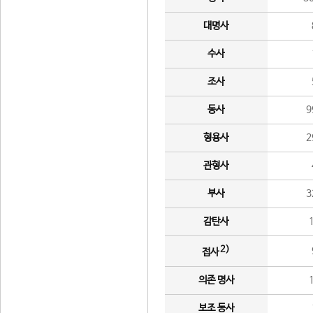
대명사
수사
조사
동사
9
형용사
2
관형사
부사
3
감탄사
2)
접사
의존 명사
보조 동사