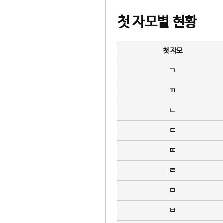
첫 자모별 현황
첫 자모
ㄱ
ㄲ
ㄴ
ㄷ
ㄸ
ㄹ
ㅁ
ㅂ