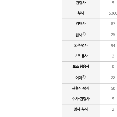
관형사
5
부사
536
감탄사
87
2)
25
접사
의존 명사
94
보조 동사
2
보조 형용사
0
2)
22
어미
관형사·명사
50
수사·관형사
5
명사·부사
2