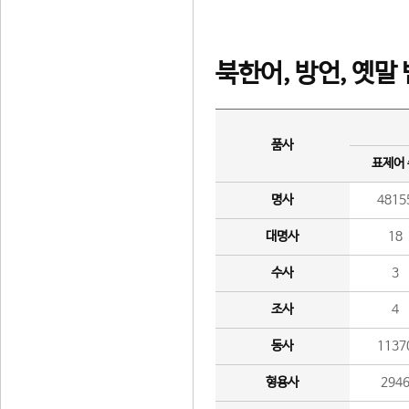
북한어, 방언, 옛말
품사
표제어
명사
4815
대명사
18
수사
3
조사
4
동사
1137
형용사
294