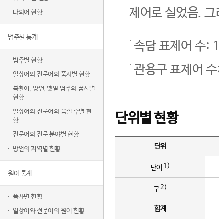
제어로 실었음. 그
다의어 현황
범주별 통계
속담 표제어 수: 1
범주별 현황
관용구 표제어 수:
일상어와 전문어의 품사별 현황
북한어, 방언, 옛말 범주의 품사별
현황
일상어와 전문어의 음절 수별 현
단위별 현황
황
전문어의 전문 분야별 현황
단위
방언의 지역별 현황
1)
단어
원어 통계
2)
구
품사별 현황
합계
일상어와 전문어의 원어 현황