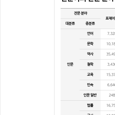
전문 분야
표제어
대분류
중분류
언어
7,32
문학
10,1
역사
35,4
인문
철학
3,43
교육
15,3
민속
6,64
인문 일반
24
법률
16,7