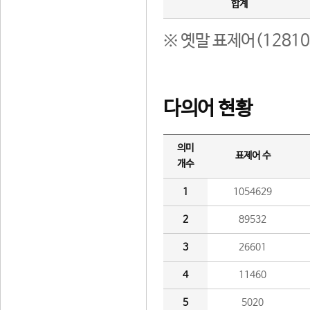
합계
※ 옛말 표제어(1281
다의어 현황
의미
표제어 수
개수
1
1054629
2
89532
3
26601
4
11460
5
5020