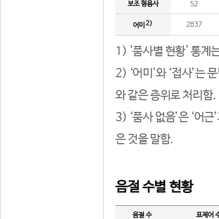
보조 형용사
52
2)
2837
어미
1) '품사별 현황' 통계
2) ‘어미’와 ‘접사’
와 같은 층위로 처리함.
3) ‘품사 없음’은 ‘어
은 것을 말함.
음절 수별 현황
음절 수
표제어 