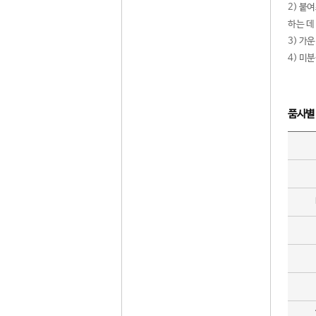
2) 붙
하는 데
3) 가
4) 미
품사별