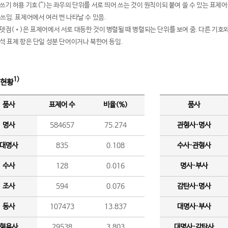
여쓰기 허용 기호(^)는 좌우의 단위를 서로 띄어 쓰는 것이 원칙이되 붙여 쓸 수 있는 표
 쓰임. 표제어에서 여러 번 나타날 수 있음.
운뎃점(•)은 표제어에서 서로 대등한 것이 병렬될 때 병렬되는 단위를 보여 줌. 다른 기호와
분석 표제 항은 단일 성분 단어이거나 북한어 등임.
1)
 현황
품사
표제어 수
비율(%)
품사
명사
584657
75.274
관형사·명사
대명사
835
0.108
수사·관형사
수사
128
0.016
명사·부사
조사
594
0.076
감탄사·명사
동사
107473
13.837
대명사·부사
형용사
29538
3.803
대명사·감탄사