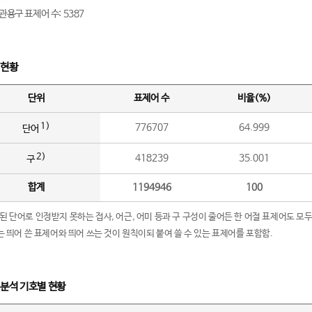
관용구 표제어 수: 5387
 현황
단위
표제어 수
비율(%)
1)
776707
64.999
단어
2)
418239
35.001
구
합계
1194946
100
립된 단어로 인정받지 못하는 접사, 어근, 어미 등과 구 구성이 줄어든 한 어절 표제어도 모두
구’는 띄어 쓴 표제어와 띄어 쓰는 것이 원칙이되 붙여 쓸 수 있는 표제어를 포함함.
 분석 기호별 현황