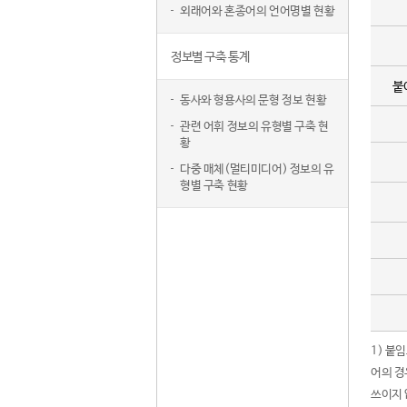
외래어와 혼종어의 언어명별 현황
정보별 구축 통계
붙
동사와 형용사의 문형 정보 현황
관련 어휘 정보의 유형별 구축 현
황
다중 매체(멀티미디어) 정보의 유
형별 구축 현황
1) 붙
어의 경
쓰이지 