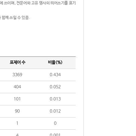
제어에 쓰이며, 전문어와 고유 명사의 띄어쓰기를 표기
 함께 쓰일 수 있음.
표제어 수
비율(%)
3369
0.434
404
0.052
101
0.013
90
0.012
1
0
4
0.001