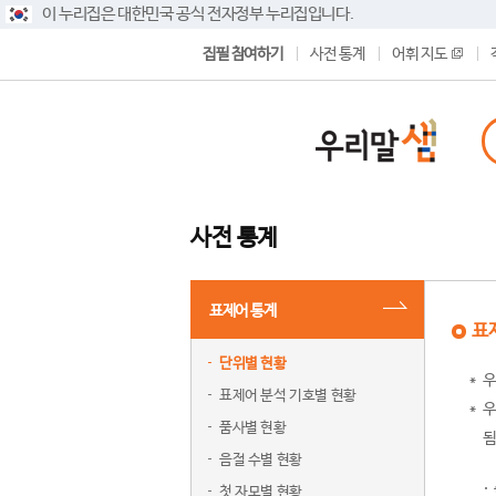
이 누리집은 대한민국 공식 전자정부 누리집입니다.
집필 참여하기
사전 통계
어휘 지도
사전 통계
표제어 통계
표
단위별 현황
우
표제어 분석 기호별 현황
우
품사별 현황
됨
음절 수별 현황
첫 자모별 현황