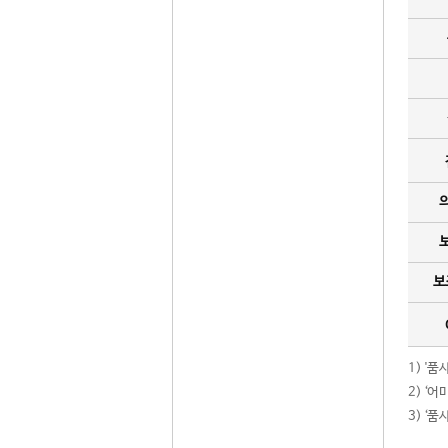
보
1) '
2) ‘
3) ‘