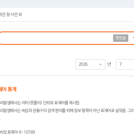
작은 창 사전
옛한글
2026
7
년
제어 통계
리말샘에서는 의미(뜻풀이) 단위로 표제어를 제시함.
리말샘에서는 속담과 관용구의 검색 편의를 위해 정보 항목이 아닌 표제어로 실었음. 그러
.
속담 표제어 수: 10769