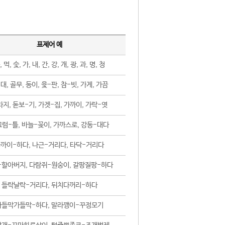
표제어 예
, 먹, 숯, 가, 내, 간, 강, 개, 광, 과, 명, 청
대, 골무, 동이, 윷-판, 참-빗, 가게, 가끔
지, 돋보-기, 가겟-집, 가까이, 가락-엿
럼-틀, 바늘-꽂이, 가까스로, 강동-대다
까이-하다, 나근-거리다, 타닥-거리다
-할아버지, 다람쥐-원숭이, 갈팡질팡-하다
들락날락-거리다, 뒤치다꺼리-하다
가들막가들막-하다, 말라깽이-꾸정모기