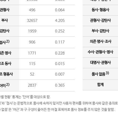
관형사
496
0.064
동사·형용사
부사
32657
4.205
관형사·감탄사
감탄사
1959
0.252
부사·감탄사
의존 명사·조사
2)
906
0.117
접사
수사·관형사·명사
의존 명사
1771
0.228
대명사·관형사
보조 동사
115
0.015
3)
조 형용사
52
0.007
품사 없음
합계
2)
2837
0.365
어미
품사별 현황' 통계는 '단어'를 대상으로 함.
어미’와 ‘접사’는 문법적으로 품사에 속하지 않지만 사용자 편의를 위하여 품사와 같은 층위로
품사 없음’은 ‘어근’과 구 구성이 줄어든 한 어절 표제어로 품사 정보를 주지 않은 것을 말함.