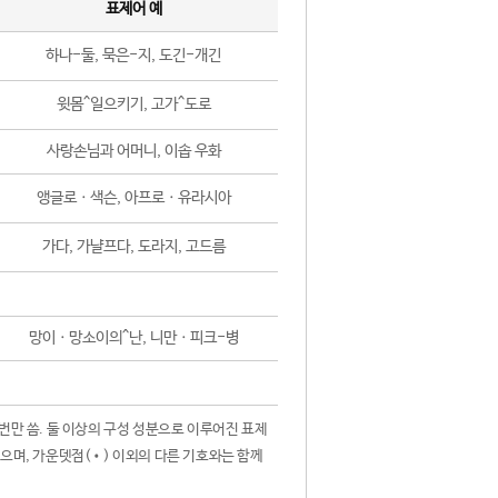
표제어 예
하나-둘, 묵은-지, 도긴-개긴
윗몸^일으키기, 고가^도로
사랑손님과 어머니, 이솝 우화
앵글로ㆍ색슨, 아프로ㆍ유라시아
가다, 가냘프다, 도라지, 고드름
망이ㆍ망소이의^난, 니만ㆍ피크-병
 번만 씀. 둘 이상의 구성 성분으로 이루어진 표제
않으며, 가운뎃점(•) 이외의 다른 기호와는 함께