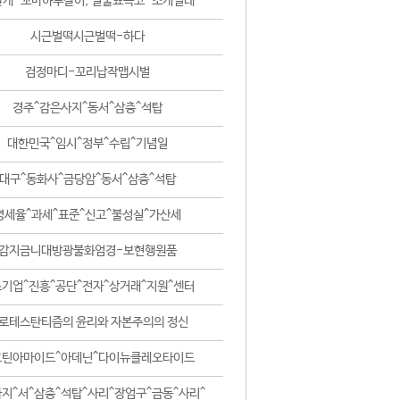
날개-꼬마하루살이, 털줄뾰족코-조개벌레
시근벌떡시근벌떡-하다
검정마디-꼬리납작맵시벌
경주^감은사지^동서^삼층^석탑
대한민국^임시^정부^수립^기념일
대구^동화사^금당암^동서^삼층^석탑
영세율^과세^표준^신고^불성실^가산세
감지금니대방광불화엄경-보현행원품
기업^진흥^공단^전자^상거래^지원^센터
로테스탄티즘의 윤리와 자본주의의 정신
코틴아마이드^아데닌^다이뉴클레오타이드
지^서^삼층^석탑^사리^장엄구^금동^사리^