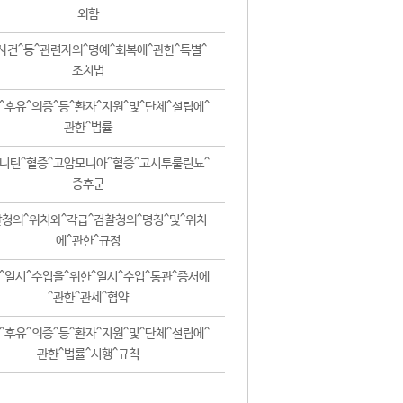
외함
사건^등^관련자의^명예^회복에^관한^특별^
조치법
^후유^의증^등^환자^지원^및^단체^설립에^
관한^법률
니틴^혈증^고암모니아^혈증^고시투룰린뇨^
증후군
청의^위치와^각급^검찰청의^명칭^및^위치
에^관한^규정
^일시^수입을^위한^일시^수입^통관^증서에
^관한^관세^협약
^후유^의증^등^환자^지원^및^단체^설립에^
관한^법률^시행^규칙