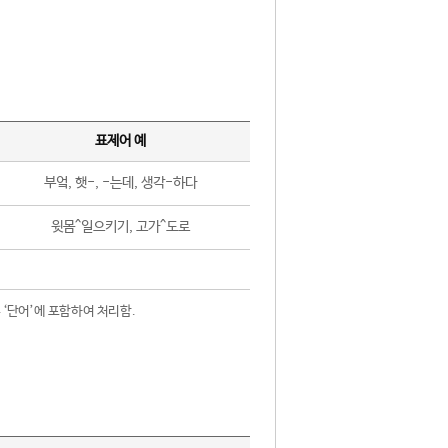
표제어 예
부엌, 햇-, -는데, 생각-하다
윗몸^일으키기, 고가^도로
 ‘단어’에 포함하여 처리함.