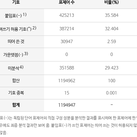
기호
표제어 수
비율(%)
1)
425213
35.584
붙임표(-)
2)
387214
32.404
여쓰기 허용 기호(^)
띄어 쓴 것
30947
2.59
3)
0
0
가운뎃점(·)
4)
351588
29.423
미분석
합산
1194962
100
기호 중복
15
0.001
합계
1194947
-
임표(-)는 독립된 단어 표제어의 직접 구성 성분을 분석한 결과를 표시하며 한 표제어에 한
우에도 최종 분석 결과만 보여 줌. 붙임표(-)가 쓰인 표제어는 띄어 쓰는 것이 허용되지 
않음.