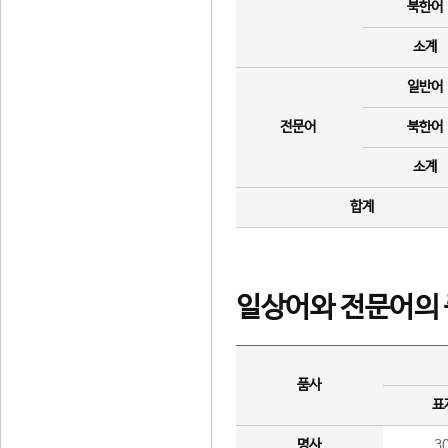
북한어
소계
일반어
전문어
북한어
소계
합계
일상어와 전문어의 
품사
표
명사
3