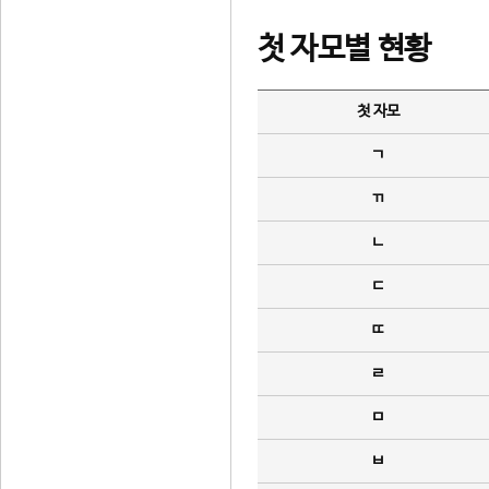
첫 자모별 현황
첫 자모
ㄱ
ㄲ
ㄴ
ㄷ
ㄸ
ㄹ
ㅁ
ㅂ