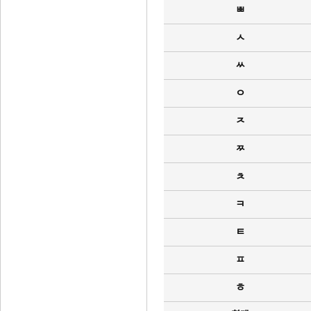
ㅃ
ㅅ
ㅆ
ㅇ
ㅈ
ㅉ
ㅊ
ㅋ
ㅌ
ㅍ
ㅎ