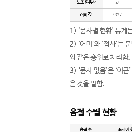
보조 형용사
52
2)
2837
어미
1) '품사별 현황' 통계
2) ‘어미’와 ‘접사’
와 같은 층위로 처리함.
3) ‘품사 없음’은 ‘어
은 것을 말함.
음절 수별 현황
음절 수
표제어 