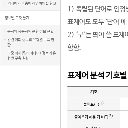
외래어와 혼종어의 언어명별 현황
1) 독립된 단어로 인정
정보별 구축 통계
표제어도 모두 ‘단어’에
동사와 형용사의 문형 정보 현황
2) ‘구’는 띄어 쓴 표
관련 어휘 정보의 유형별 구축 현
황
함함.
다중 매체(멀티미디어) 정보의 유
형별 구축 현황
표제어 분석 기호별
기호
1)
붙임표(-)
2)
붙여쓰기 허용 기호(^)