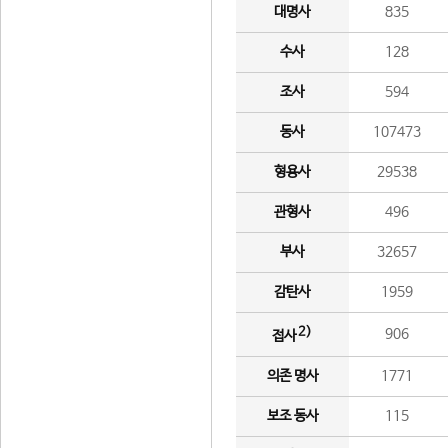
대명사
835
수사
128
조사
594
동사
107473
형용사
29538
관형사
496
부사
32657
감탄사
1959
2)
906
접사
의존 명사
1771
보조 동사
115