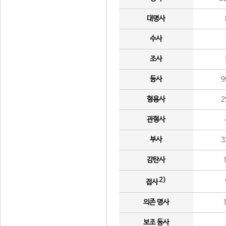
대명사
수사
조사
동사
9
형용사
2
관형사
부사
3
감탄사
2)
접사
의존 명사
보조 동사