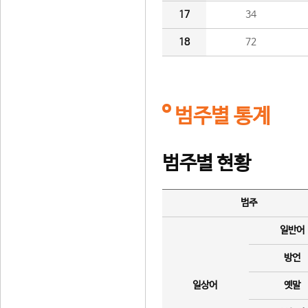
17
34
18
72
범주별 통계
범주별 현황
범주
일반어
방언
일상어
옛말