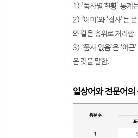
1) '품사별 현황' 통계
2) ‘어미’와 ‘접사’
와 같은 층위로 처리함.
3) ‘품사 없음’은 ‘어
은 것을 말함.
일상어와 전문어의 
음절 수
표
1