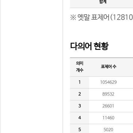
합계
※ 옛말 표제어(1281
다의어 현황
의미
표제어 수
개수
1
1054629
2
89532
3
26601
4
11460
5
5020