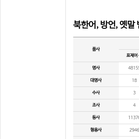
북한어, 방언, 옛말
품사
표제어
명사
4815
대명사
18
수사
3
조사
4
동사
1137
형용사
294