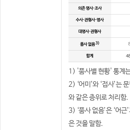
의존 명사·조사
수사·관형사·명사
대명사·관형사
3)
품사 없음
합계
4
1) '품사별 현황' 통계
2) ‘어미’와 ‘접사’
와 같은 층위로 처리함.
3) ‘품사 없음’은 ‘어
은 것을 말함.