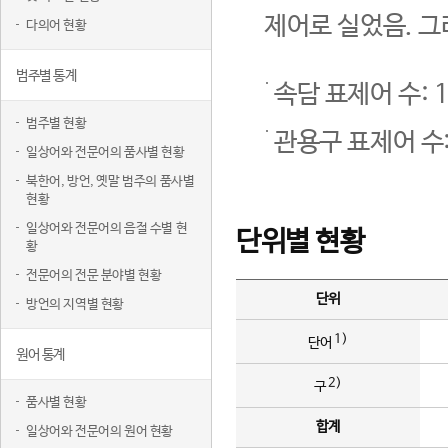
제어로 실었음. 그
다의어 현황
범주별 통계
속담 표제어 수: 1
범주별 현황
관용구 표제어 수:
일상어와 전문어의 품사별 현황
북한어, 방언, 옛말 범주의 품사별
현황
일상어와 전문어의 음절 수별 현
단위별 현황
황
전문어의 전문 분야별 현황
단위
방언의 지역별 현황
1)
단어
원어 통계
2)
구
품사별 현황
합계
일상어와 전문어의 원어 현황