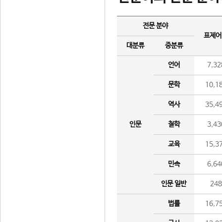
전문 분야
표제어
대분류
중분류
언어
7,32
문학
10,1
역사
35,4
인문
철학
3,43
교육
15,3
민속
6,64
인문 일반
24
법률
16,7