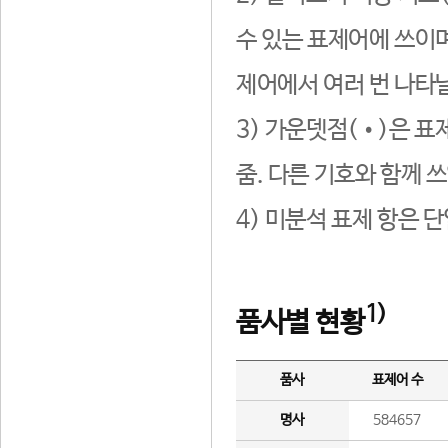
수 있는 표제어에 쓰이며
제어에서 여러 번 나타날
3) 가운뎃점(•)은 표
줌. 다른 기호와 함께 쓰
4) 미분석 표제 항은 
1)
품사별 현황
품사
표제어 수
명사
584657