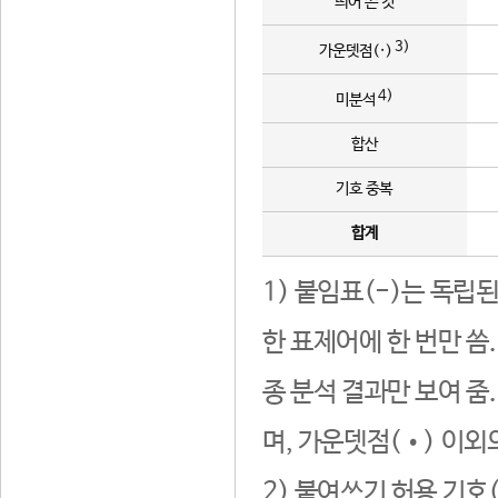
띄어 쓴 것
3)
가운뎃점(·)
4)
미분석
합산
기호 중복
합계
1) 붙임표(-)는 독립
한 표제어에 한 번만 씀
종 분석 결과만 보여 줌
며, 가운뎃점(•) 이외
2) 붙여쓰기 허용 기호