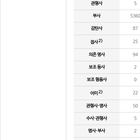
관형사
5
부사
536
감탄사
87
2)
25
접사
의존 명사
94
보조 동사
2
보조 형용사
0
2)
22
어미
관형사·명사
50
수사·관형사
5
명사·부사
2