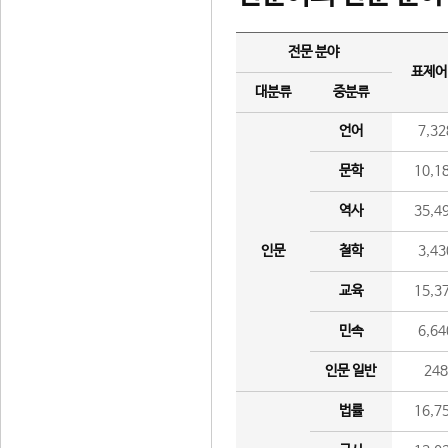
전문 분야
표제어
대분류
중분류
언어
7,32
문학
10,1
역사
35,4
인문
철학
3,43
교육
15,3
민속
6,64
인문 일반
24
법률
16,7