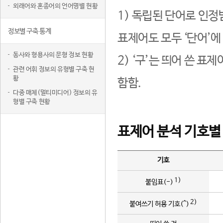
외래어와 혼종어의 언어명별 현황
1) 독립된 단어로 인정
정보별 구축 통계
표제어도 모두 ‘단어’에
동사와 형용사의 문형 정보 현황
2) ‘구’는 띄어 쓴 표
관련 어휘 정보의 유형별 구축 현
황
함함.
다중 매체(멀티미디어) 정보의 유
형별 구축 현황
표제어 분석 기호별
기호
1)
붙임표(-)
2)
붙여쓰기 허용 기호(^)