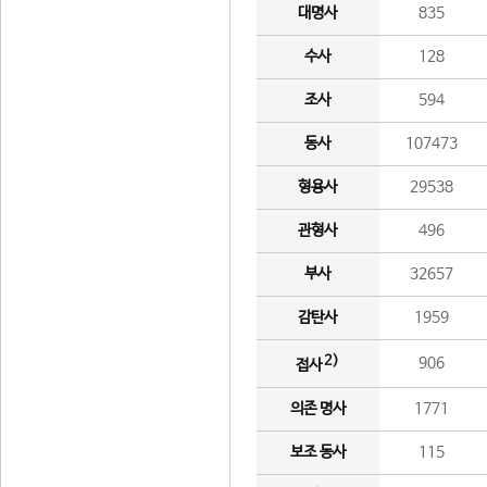
대명사
835
수사
128
조사
594
동사
107473
형용사
29538
관형사
496
부사
32657
감탄사
1959
2)
906
접사
의존 명사
1771
보조 동사
115