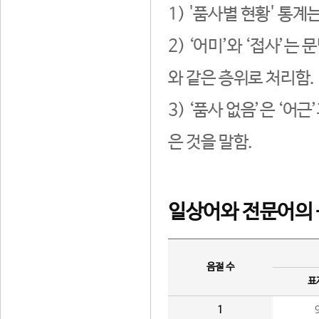
1) '품사별 현황' 통계
2) ‘어미’와 ‘접사’
와 같은 층위로 처리함.
3) ‘품사 없음’은 ‘어
은 것을 말함.
일상어와 전문어의 
음절 수
표
1