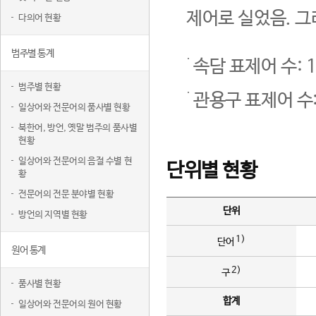
제어로 실었음. 그
다의어 현황
범주별 통계
속담 표제어 수: 1
범주별 현황
관용구 표제어 수:
일상어와 전문어의 품사별 현황
북한어, 방언, 옛말 범주의 품사별
현황
일상어와 전문어의 음절 수별 현
단위별 현황
황
전문어의 전문 분야별 현황
단위
방언의 지역별 현황
1)
단어
원어 통계
2)
구
품사별 현황
합계
일상어와 전문어의 원어 현황