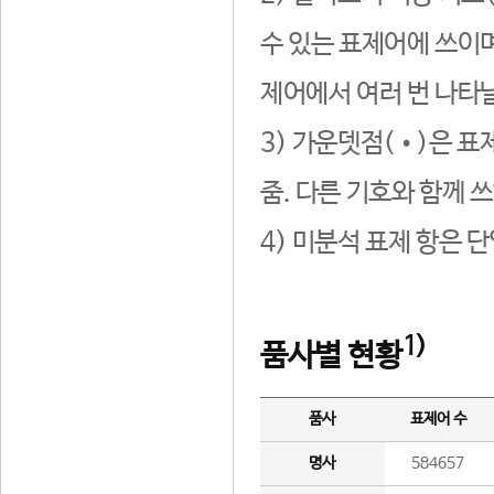
수 있는 표제어에 쓰이며
제어에서 여러 번 나타날
3) 가운뎃점(•)은 표
줌. 다른 기호와 함께 쓰
4) 미분석 표제 항은 
1)
품사별 현황
품사
표제어 수
명사
584657