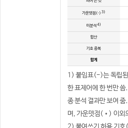
띄어 쓴 것
3)
가운뎃점(·)
4)
미분석
합산
기호 중복
합계
1) 붙임표(-)는 독립
한 표제어에 한 번만 씀
종 분석 결과만 보여 줌
며, 가운뎃점(•) 이외
2) 붙여쓰기 허용 기호