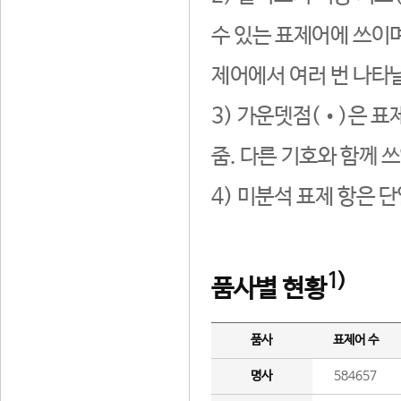
수 있는 표제어에 쓰이며
제어에서 여러 번 나타날
3) 가운뎃점(•)은 표
줌. 다른 기호와 함께 쓰
4) 미분석 표제 항은 
1)
품사별 현황
품사
표제어 수
명사
584657