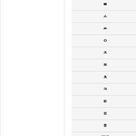
ㅃ
ㅅ
ㅆ
ㅇ
ㅈ
ㅉ
ㅊ
ㅋ
ㅌ
ㅍ
ㅎ