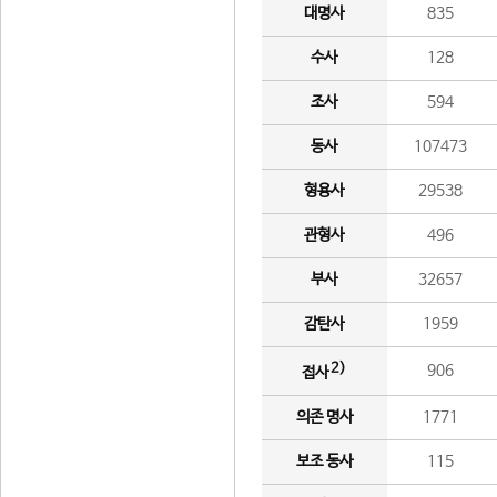
대명사
835
수사
128
조사
594
동사
107473
형용사
29538
관형사
496
부사
32657
감탄사
1959
2)
906
접사
의존 명사
1771
보조 동사
115