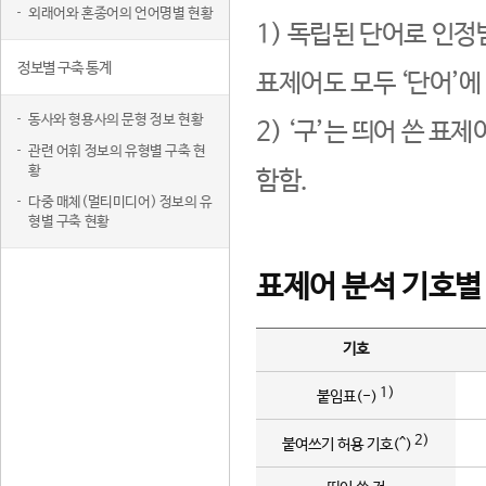
외래어와 혼종어의 언어명별 현황
1) 독립된 단어로 인정
정보별 구축 통계
표제어도 모두 ‘단어’에
동사와 형용사의 문형 정보 현황
2) ‘구’는 띄어 쓴 표
관련 어휘 정보의 유형별 구축 현
황
함함.
다중 매체(멀티미디어) 정보의 유
형별 구축 현황
표제어 분석 기호별
기호
1)
붙임표(-)
2)
붙여쓰기 허용 기호(^)