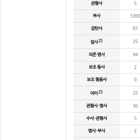
관형사
5
부사
536
감탄사
87
2)
25
접사
의존 명사
94
보조 동사
2
보조 형용사
0
2)
22
어미
관형사·명사
50
수사·관형사
5
명사·부사
2