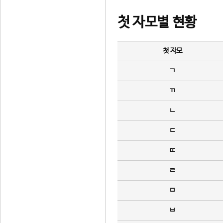
첫 자모별 현황
첫 자모
ㄱ
ㄲ
ㄴ
ㄷ
ㄸ
ㄹ
ㅁ
ㅂ