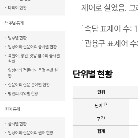
제어로 실었음. 그
다의어 현황
범주별 통계
속담 표제어 수: 1
범주별 현황
관용구 표제어 수:
일상어와 전문어의 품사별 현황
북한어, 방언, 옛말 범주의 품사별
현황
일상어와 전문어의 음절 수별 현
단위별 현황
황
전문어의 전문 분야별 현황
단위
방언의 지역별 현황
1)
단어
원어 통계
2)
구
품사별 현황
합계
일상어와 전문어의 원어 현황