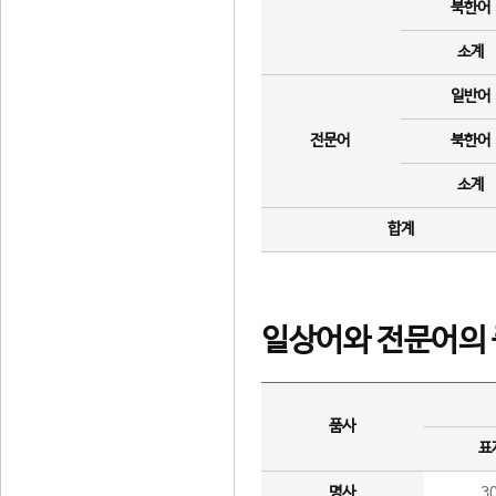
북한어
소계
일반어
전문어
북한어
소계
합계
일상어와 전문어의 
품사
표
명사
3