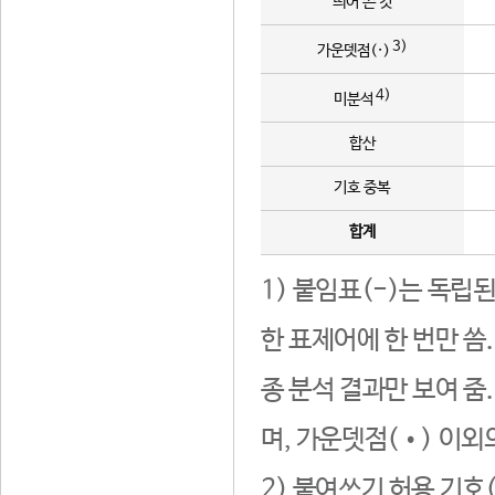
띄어 쓴 것
3)
가운뎃점(·)
4)
미분석
합산
기호 중복
합계
1) 붙임표(-)는 독립
한 표제어에 한 번만 씀
종 분석 결과만 보여 줌
며, 가운뎃점(•) 이외
2) 붙여쓰기 허용 기호