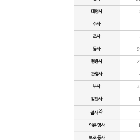
대명사
수사
조사
동사
9
형용사
2
관형사
부사
3
감탄사
2)
접사
의존 명사
보조 동사