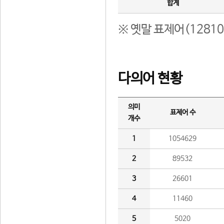
합계
※ 옛말 표제어(1281
다의어 현황
의미
표제어 수
개수
1
1054629
2
89532
3
26601
4
11460
5
5020