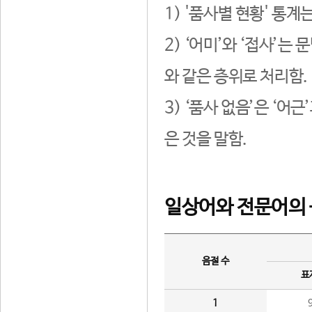
1) '품사별 현황' 통계
2) ‘어미’와 ‘접사’
와 같은 층위로 처리함.
3) ‘품사 없음’은 ‘어
은 것을 말함.
일상어와 전문어의 
음절 수
표
1