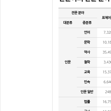
전문 분야
표제어
대분류
중분류
언어
7,32
문학
10,1
역사
35,4
인문
철학
3,43
교육
15,3
민속
6,64
인문 일반
24
법률
16,7