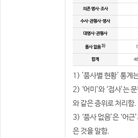
의존 명사·조사
수사·관형사·명사
대명사·관형사
3)
품사 없음
합계
4
1) '품사별 현황' 통계
2) ‘어미’와 ‘접사’
와 같은 층위로 처리함.
3) ‘품사 없음’은 ‘어
은 것을 말함.