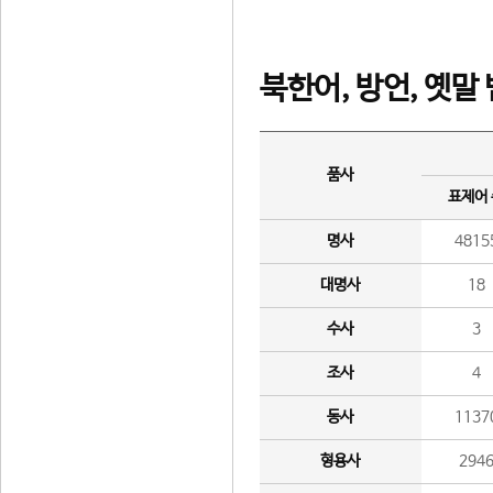
북한어, 방언, 옛말
품사
표제어
명사
4815
대명사
18
수사
3
조사
4
동사
1137
형용사
294