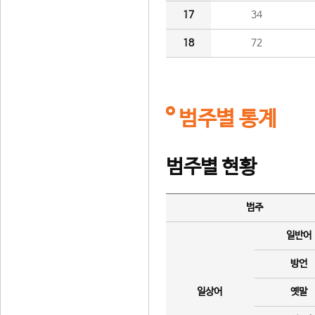
17
34
18
72
범주별 통계
범주별 현황
범주
일반어
방언
일상어
옛말