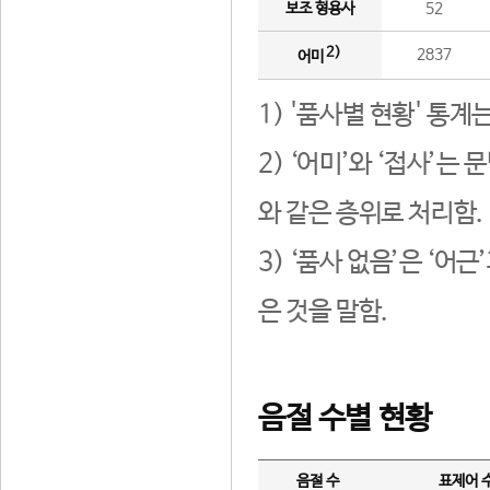
보조 형용사
52
2)
2837
어미
1) '품사별 현황' 통계
2) ‘어미’와 ‘접사’
와 같은 층위로 처리함.
3) ‘품사 없음’은 ‘어
은 것을 말함.
음절 수별 현황
음절 수
표제어 